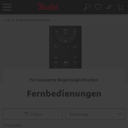
ZUM
NHALT
No
Abs
Startseite
Suche
RINGEN
Artike
im
ALLE ZUBEHÖR PRODUKTE
Waren
Für bequeme Regelmöglichkeiten
Fernbedienungen
Filtern
1 Produkte