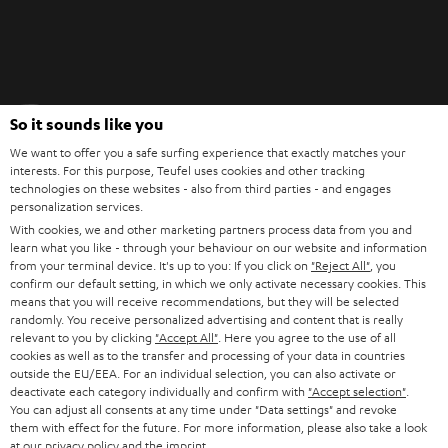
Teufel Blog
So it sounds like you
Audio-Technologien, HiFi-Trends, Tipps & Tricks
We want to offer you a safe surfing experience that exactly matches your
interests. For this purpose, Teufel uses cookies and other tracking
technologies on these websites - also from third parties - and engages
Teufel Support
personalization services.
Support & Kontakt
With cookies, we and other marketing partners process data from you and
Rückgabe / Rücktritt
learn what you like - through your behaviour on our website and information
Sendungsverfolgung
from your terminal device. It's up to you: If you click on
"Reject All"
, you
confirm our default setting, in which we only activate necessary cookies. This
means that you will receive recommendations, but they will be selected
Store Finder
randomly. You receive personalized advertising and content that is really
relevant to you by clicking
"Accept All"
. Here you agree to the use of all
Erlebe unsere Produkte hautnah und lass dich persönlich
cookies as well as to the transfer and processing of your data in countries
im Store beraten.
outside the EU/EEA. For an individual selection, you can also activate or
deactivate each category individually and confirm with
"Accept selection"
.
You can adjust all consents at any time under "Data settings" and revoke
them with effect for the future. For more information, please also take a look
at our
privacy policy
and the
imprint
.