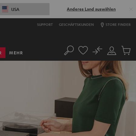
Anderes Land auswählen
USA
SUPPORT
GESCHÄFTSKUNDEN
STORE FINDER
No
R
MEHR
Suche
Mein
Artikel
Konto
im
Warenk