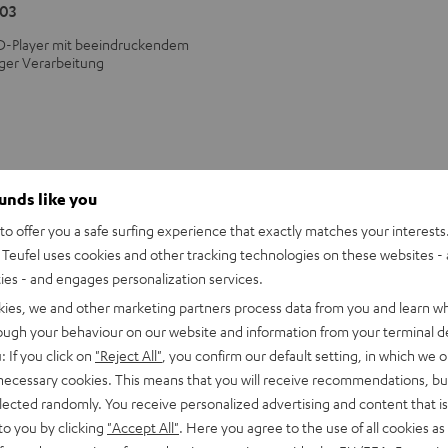
03
D-Player mit beeindruckendem
ger Verarbeitung
ounds like you
o offer you a safe surfing experience that exactly matches your interests.
Teufel uses cookies and other tracking technologies on these websites - 
ties - and engages personalization services.
kies, we and other marketing partners process data from you and learn w
rough your behaviour on our website and information from your terminal de
: If you click on
"Reject All"
, you confirm our default setting, in which we o
 necessary cookies. This means that you will receive recommendations, bu
elected randomly. You receive personalized advertising and content that is 
to you by clicking
"Accept All"
. Here you agree to the use of all cookies as 