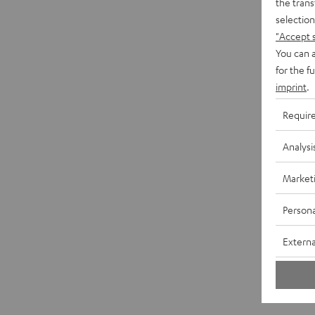
the trans
selection
"Accept 
You can a
for the f
imprint
.
Requir
Analysi
Market
Persona
Externa