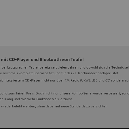
 mit CD-Player und Bluetooth von Teufel
s bei Lautsprecher Teufel bereits seit vielen Jahren und obwohl sich die Technik se
e nochmals komplett überarbeitet und für das 21. Jahrhundert nachgerüstet.
it integriertem CD-Player nicht nur über FM Radio (UKW), USB und CD sondern a
Sound zum fairen Preis. Doch nicht nur unsere Kombo Serie wurde verbessert, sond
 Klang und mit mehr Funktionen als je zuvor.
 wiederbelebt werden, ohne dabei auf neue Standards zu verzichten.
f Funktionalität und auch auf Vielseitigkeit. Daher können unsere CD-Player pro