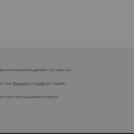
lbst nicht wesentlich geändert hat, haben wir
uch über
Bluetooth
und
DAB+
für digitalen
ern auch die Musicstation erlebt ein
blemlos Musik-CDs, CD-R/CD-RWs und MP3s,