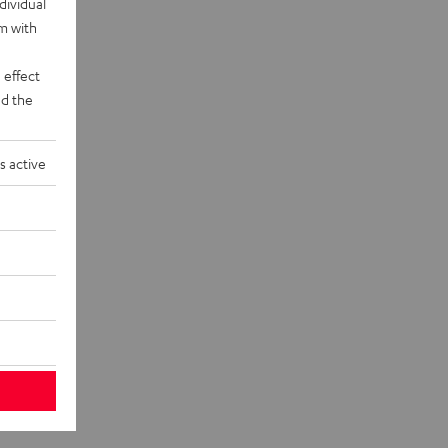
dividual
rm with
 effect
d the
s active