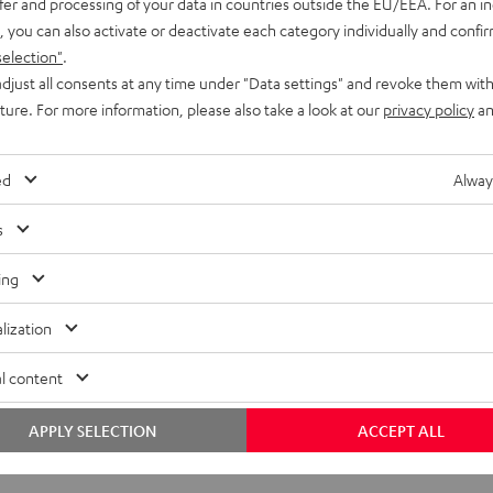
fer and processing of your data in countries outside the EU/EEA. For an in
, you can also activate or deactivate each category individually and confi
selection"
.
djust all consents at any time under "Data settings" and revoke them with
uture. For more information, please also take a look at our
privacy policy
an
ed
Alway
s
ing
lization
l content
APPLY SELECTION
ACCEPT ALL