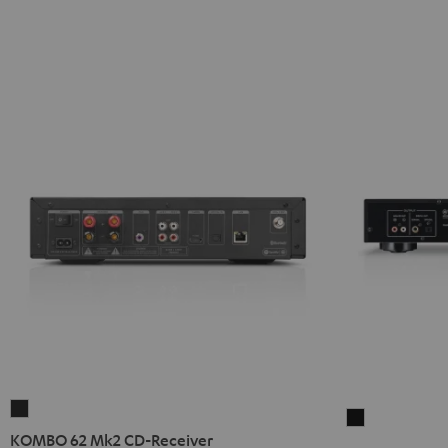
KOMBO
Yamaha
62
KOMBO 62 Mk2 CD-Receiver
CD-