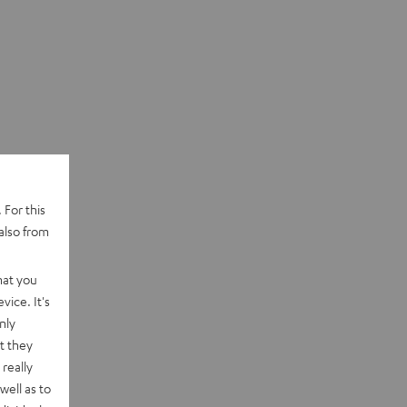
 For this
also from
hat you
vice. It's
nly
t they
really
well as to