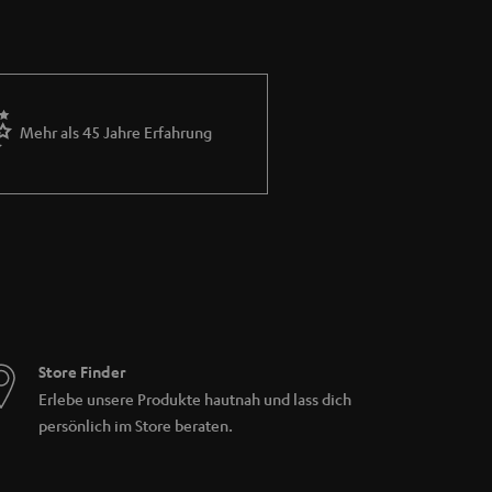
r CD-Verstärker über mindestens einen
Sticks vorhanden. Alle Teufel Verstärker
dul für DAB+ Wiedergabe und ein Bluetooth
Mehr als 45 Jahre Erfahrung
bo CD-Player erfüllen jeden Musikwunsch und
s haben unsere ULTIMA 20 KOMBO 2, sowie der
rteilen:
Stereo-Cinch (Aux In) Eingang, sowie
 DAB +. Anders als bei der KOMBO 11 sind
ke), sowie ein Subwooferausgang für aktive
die THEATER 500 KOMBO 2 empfehlenswert.
challen. Zusätzlich verfügt auch dieser
paraten Subwooferausgang.
Store Finder
Erlebe unsere Produkte hautnah und lass dich
persönlich im Store beraten.
rfügt über einen WLAN-Adapter und ermöglicht
ch unsere Power Editionen im Angebot. Bei
mfang enthalten) an der Rückseite des CD-