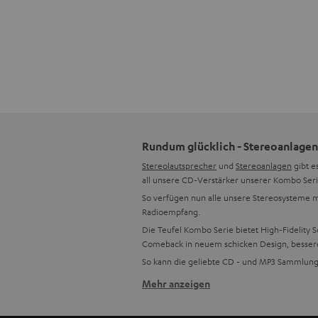
Rundum glücklich - Stereoanlagen
Stereolautsprecher
und
Stereoanlagen
gibt e
all unsere CD-Verstärker unserer Kombo Seri
So verfügen nun alle unsere Stereosysteme m
Radioempfang.
Die Teufel Kombo Serie bietet High-Fidelity 
Comeback in neuem schicken Design, besseren
So kann die geliebte CD - und MP3 Sammlung
Mehr anzeigen
Mehr Funktionen, besserer Sound
Selbstverständlich legen wir großen Wert au