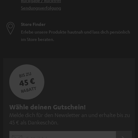
Rückgabe / Rücktritt
Verwandte Themen:
Sendungsverfolgung
Lautsprecher Wandhalterung
Minilautsprecher
Store Finder
Lautsprechersysteme
Erlebe unsere Produkte hautnah und lass dich persönlich
kabellose Lautsprecher
im Store beraten.
BIS ZU
45 €
RABATT
N
Wähle deinen Gutschein!
Melde dich für den Newsletter an und erhalte bis zu
e
45 € als Dankeschön.
w
s