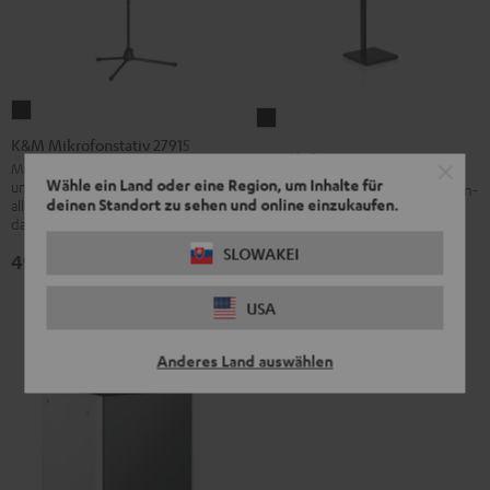
K&M
Standfuß
Mikrofonstativ
K&M Mikrofonstativ 27915
AC
Standfuß AC 3001 SP
27915
Mikrofonstativ mit Schwenkarm
3001
Wähle ein Land oder eine Region, um Inhalte für
und Kunststoffsockel passend für
Standfuß der HiFi-Klasse für Säulen-
Schwarz
SP
deinen Standort zu sehen und online einzukaufen.
alle gängigen Mikrofone (z. B. für
und Micro-Lautsprecher
das Shure PGA58)
Schwarz
74,
€
SLOWAKEI
99
49,
€
99
USA
Anderes Land auswählen