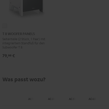
T
8
T 8 WOOFER PANELS
WOOFER
Seitenteile (2 Stück, 1 Paar) mit
integriertem Standfuß für den
PANELS
Subwoofer T 8
Weiß
79,
€
99
Was passt wozu?
AC 1001 SP
AC 2001 SP
AC 3001 SP
AC 6001 Flex