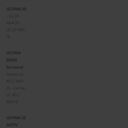
ULTIMA 20
- UL 20
-
-
-
-
Mk4 25 -
UL 20 Mk3
18
ULTIMA
20/40
Surround
-
Center UL
-
-
-
-
40 C Mk4
25 - Center
UL 40 C
Mk3 18
ULTIMA 25
-
-
-
-
AKTIV