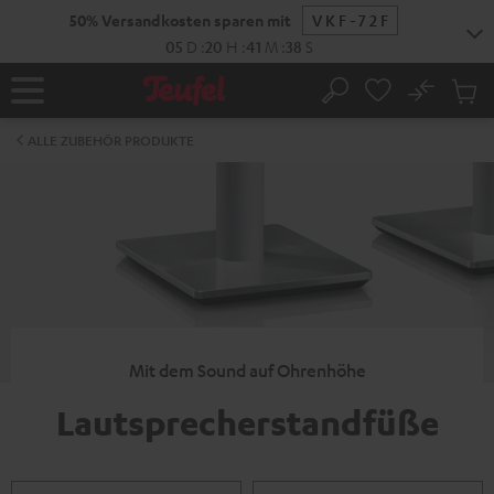
ZUM
50% Versandkosten sparen mit
VKF-72F
NHALT
RINGEN
05
D
:
20
H
:
41
M
:
38
S
No
Abs
Startseite
Suche
Artike
im
ALLE ZUBEHÖR PRODUKTE
Waren
Mit dem Sound auf Ohrenhöhe
Lautsprecherstandfüße