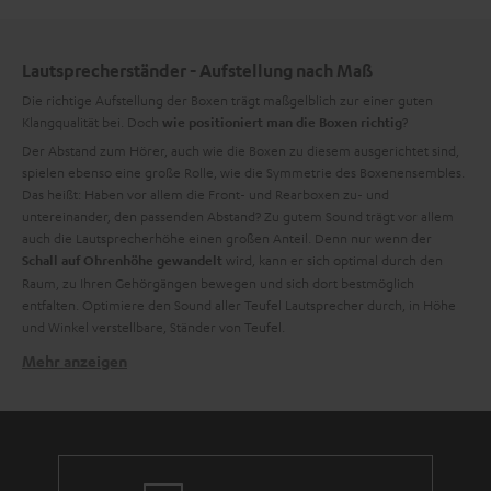
Lautsprecherständer - Aufstellung nach Maß
Die richtige Aufstellung der Boxen trägt maßgelblich zur einer guten
Klangqualität bei. Doch
?
wie positioniert man die Boxen richtig
Der Abstand zum Hörer, auch wie die Boxen zu diesem ausgerichtet sind,
spielen ebenso eine große Rolle, wie die Symmetrie des Boxenensembles.
Das heißt: Haben vor allem die Front- und Rearboxen zu- und
untereinander, den passenden Abstand? Zu gutem Sound trägt vor allem
auch die Lautsprecherhöhe einen großen Anteil. Denn nur wenn der
wird, kann er sich optimal durch den
Schall auf Ohrenhöhe gewandelt
Raum, zu Ihren Gehörgängen bewegen und sich dort bestmöglich
entfalten. Optimiere den Sound aller Teufel Lautsprecher durch, in Höhe
und Winkel verstellbare, Ständer von Teufel.
Mehr anzeigen
Perfekter Sound auf Ohrenhöhe
Lautsprecherständer bieten viele Vorteile. Der größte Vorteil ist, dass die
Speaker ideal auf den sitzenden Musikfreund eingestellt werde können.
Vor allem für
Regalboxen
sind Standfüße wie ein Befreiungsschlag. Wie
der Name schon verrät, sind diese Schallwandler für eine Positionierung im
Regal ausgelegt und können dort auch durchaus solide arbeiten. Gib