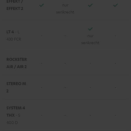
EFFEKT /
nur
EFFEKT 2
senkrecht
LT 4
- L
-
-
nur
-
430 FCR
senkrecht
ROCKSTER
-
-
-
-
AIR / AIR 2
STEREO M
-
-
-
-
2
SYSTEM 4
THX
- S
-
-
-
-
400 D