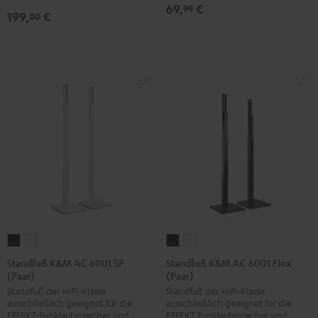
3
3
69,
€
99
Schwarz
199,
€
00
(Paar)
(Paar)
Schwarz
Weiß
Standfuß
Standfuß
Standfuß
Standfuß
K&M
K&M
K&M
K&M
Standfuß K&M AC 6001 SP
Standfuß K&M AC 6001 Flex
(Paar)
(Paar)
AC
AC
AC
AC
Standfuß der HiFi-Klasse
Standfuß der HiFi-Klasse
6001
6001
6001
6001
ausschließlich geeignet für die
ausschließlich geeignet für die
SP
SP
Flex
Flex
EFFEKT-Funklautsprecher und
EFFEKT Funklautsprecher und