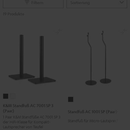
Filtern
19 Produkte
K&M
K&M
Standfuß
Standfuß
Standfuß
K&M Standfuß AC 7001 SP 3
AC
(Paar)
AC
AC
Standfuß AC 1001 SP (Paar)
1001
1 Paar K&M Standfüße AC 7001 SP 3
7001
7001
SP
Standfuß für Micro-Lautsprecher
der HiFi-Klasse für Kompakt-
SP
SP
Lautsprecher von Teufel
(Paar)