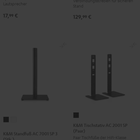
Verbindungsstreben für sicheren
Schwarz
Lautsprecher
Stand
17,
€
99
129,
€
99
K&M
K&M
K&M
Tischstativ
K&M Tischstativ AC 2001 SP
Standfuß
Standfuß
(Paar)
AC
K&M Standfuß AC 7001 SP 3
AC
AC
Paar Tischfüße der HiFi-Klasse
2001
(Stk.)