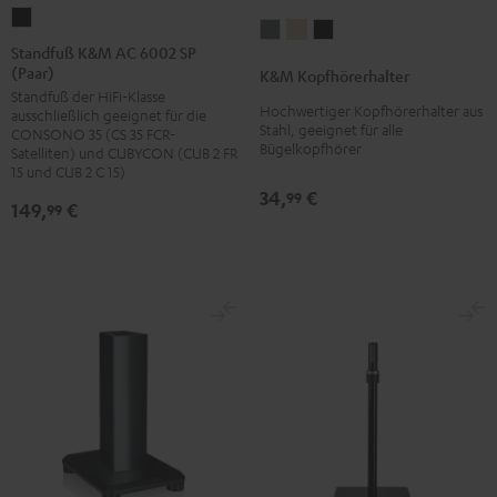
Standfuß
K&M
K&M
K&M
K&M
Standfuß K&M AC 6002 SP
Kopfhörerhalter
Kopfhörerhalter
Kopfhörerhalter
(Paar)
AC
K&M Kopfhörerhalter
Basaltgrau
Sandbeige
Schwarz
Standfuß der HiFi-Klasse
6002
Hochwertiger Kopfhörerhalter aus
ausschließlich geeignet für die
SP
Stahl, geeignet für alle
CONSONO 35 (CS 35 FCR-
Bügelkopfhörer
(Paar)
Satelliten) und CUBYCON (CUB 2 FR
15 und CUB 2 C 15)
Schwarz
34,
€
99
149,
€
99