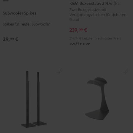
Boxenstativ
K&M Boxenstativ 21476 (Paar)
Spikes
21476
Zwei Boxenstative mit
Subwoofer Spikes
Titan
Verbindungsstreben für sicheren
(Paar)
Stand
Schwarz
Spikes für Teufel-Subwoofer
239,
€
99
214,
99
€
Letzter niedrigster Preis
29,
€
99
98
259,
€
UVP