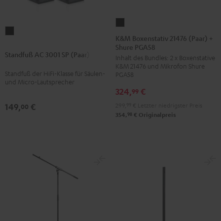
K&M
Standfuß
Boxenstativ
K&M Boxenstativ 21476 (Paar) +
AC
Shure PGA58
21476
Standfuß AC 3001 SP (Paar)
3001
Inhalt des Bundles: 2 x Boxenstative
(Paar)
K&M 21476 und Mikrofon Shure
SP
+
Standfuß der HiFi-Klasse für Säulen-
PGA58
(Paar)
und Micro-Lautsprecher
Shure
324,
€
Schwarz
99
PGA58
299,
99
€
Letzter niedrigster Preis
149,
€
Schwarz
00
98
354,
€
Originalpreis