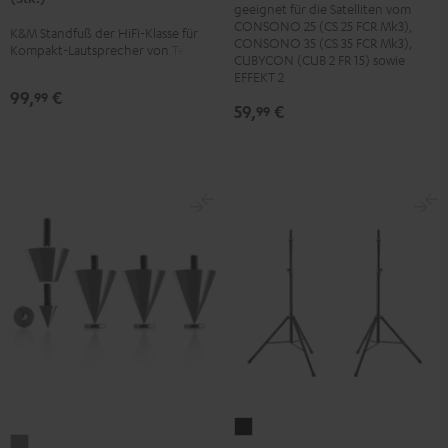
7001
7001
geeignet für die Satelliten vom
SP
CONSONO 25 (CS 25 FCR Mk3),
SP
SP
K&M Standfuß der HiFi-Klasse für
(Paar)
CONSONO 35 (CS 35 FCR Mk3),
Kompakt-Lautsprecher von Teufel
3
3
CUBYCON (CUB 2 FR 15) sowie
Schwarz
EFFEKT 2
(Stk.)
(Stk.)
99,
€
99
Schwarz
Weiß
59,
€
99
K&M
Subwoofer