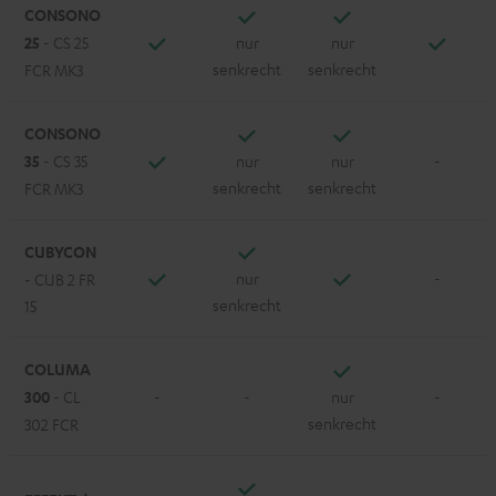
CONSONO
25
- CS 25
nur
nur
senkrecht
senkrecht
FCR MK3
CONSONO
35
- CS 35
nur
nur
-
senkrecht
senkrecht
FCR MK3
CUBYCON
nur
-
- CUB 2 FR
senkrecht
15
COLUMA
300
- CL
-
-
nur
-
senkrecht
302 FCR