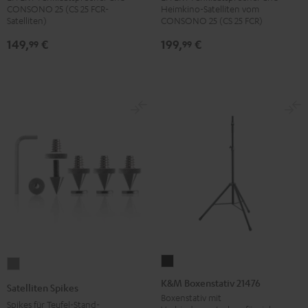
(Paar)
(Paar)
(Paar)
(Paar)
CONSONO 25 (CS 25 FCR-
Heimkino-Satelliten vom
Satelliten)
CONSONO 25 (CS 25 FCR)
Schwarz
Weiß
Schwarz
Weiß
149,
€
199,
€
99
99
K&M
Satelliten
Boxenstativ
Spikes
K&M Boxenstativ 21476
Satelliten Spikes
21476
Titan
Boxenstativ mit
Spikes für Teufel-Stand-