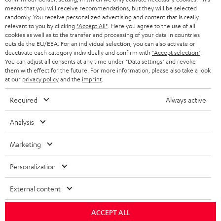
SMART HOME
means that you will receive recommendations, but they will be selected
GESCHÄFTSKUNDEN
randomly. You receive personalized advertising and content that is really
relevant to you by clicking
"Accept All"
. Here you agree to the use of all
SCHWEIZ
BLUETOOTH-LAUTSPRECHER
PARTNERPROGRAMM
cookies as well as to the transfer and processing of your data in countries
outside the EU/EEA. For an individual selection, you can also activate or
KOPFHÖRER
deactivate each category individually and confirm with
"Accept selection"
.
NIEDERLANDE
BLOG
You can adjust all consents at any time under "Data settings" and revoke
BLUETOOTH-KOPFHÖRER
them with effect for the future. For more information, please also take a look
NEWSLETTER
at our
privacy policy
and the
imprint
.
BELGIEN
STEREOANLAGEN
STORES
Required
Always active
FRANKREICH
LAUTSPRECHER
DEINE VORTEILE BEI TEUFEL
Analysis
POLEN
ULTIMA-SERIE
TEUFEL STORY
Marketing
Technische Änderungen, Tippfehler und Irrtum vorbehalten. Das auf unseren
IN-EAR-KOPFHÖRER
SPANIEN
UNSER MANAGEMENT
Fotos abgebildete Zubehör ist nicht im Lieferumfang enthalten. Etwaige
Personalization
Entsorgungsgebühren für Batterien sind im Preis inbegriffen.
FANSHOP
NACHHALTIGKEIT
External content
ITALIEN
©2026 Lautsprecher Teufel GmbH - All rights reserved.
NEUHEITEN
UNSERE WERTE
ACCEPT ALL
USA
Impressum
AGB
Datenschutz
Daten-Einstellungen
EU Data Act