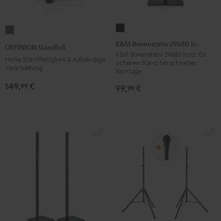
K&M
DEFINION
Boxenstativ
Standfuß
K&M Boxenstativ 29680 kurz
DEFINION Standfuß
29680
Anthrazit
K&M Boxenstativ 29680 kurz: für
Hohe Standfestigkeit & aufwendige
sicheren Stand bei schneller
kurz
Verarbeitung
Montage
Schwarz
149,
€
99
99,
€
99