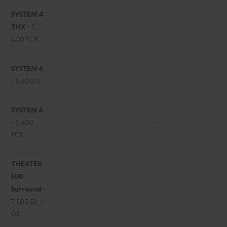
SYSTEM 4
THX
- S
-
-
-
-
400 FCR
SYSTEM 6
-
-
-
-
- S 600 D
SYSTEM 6
-
-
-
-
- S 600
FCR
THEATER
500
-
-
-
-
Surround
-
T 500 DL /
DR