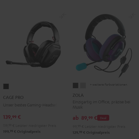
+ weitere Farbvariationen
ZOLA
ZOLA
CAGE
Dark
Light
PRO
ZOLA
CAGE PRO
Gray
Gray
Night
Einzigartig im Office, präzise bei
Unser bestes Gaming-Headset
Musik
Black
139,
€
99
ab
89,
€
99
Deal
119,
99
€
Letzter niedrigster Preis
99,
99
€
Letzter niedrigster Preis
99
199,
€
Originalpreis
99
129,
€
Originalpreis