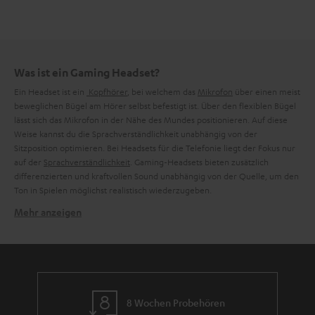
Was ist ein Gaming Headset?
Ein Headset ist ein
Kopfhörer
, bei welchem das
Mikrofon
über einen meist
beweglichen Bügel am Hörer selbst befestigt ist. Über den flexiblen Bügel
lässt sich das Mikrofon in der Nähe des Mundes positionieren. Auf diese
Weise kannst du die Sprachverständlichkeit unabhängig von der
Sitzposition optimieren. Bei Headsets für die Telefonie liegt der Fokus nur
auf der
Sprachverständlichkeit
. Gaming-Headsets bieten zusätzlich
differenzierten und kraftvollen Sound unabhängig von der Quelle, um den
Ton in Spielen möglichst realistisch wiederzugeben.
Mehr anzeigen
Was macht ein gutes Gaming Headset aus?
Ein gutes Mikrofon und differenzierter Klang sind die Hauptmerkmale
eines guten Gaming-Headsets. Ebenfalls sollte der Sound nicht zu
basslastig sein, schließlich ist für jeden Gamer wichtig, im entscheidenden
Moment zu hören, aus welcher Richtung sich der Gegner nähert. Ein
weiterer wichtiger Faktor ist der Tragekomfort.Gaming-Sessions können
8 Wochen Probehören
gut und gerne mehrere Stunden dauern. Fehlender Tragekomfort und