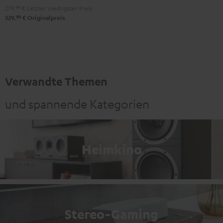
279,
99
€
Letzter niedrigster Preis
99
329,
€
Originalpreis
Verwandte Themen
und spannende Kategorien
Heimkino
Stereo-Gaming