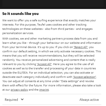
bedeuten, wenn man es bislang noch nicht kannte. Kopfhörer geben
WIDGET
e
üblicherweise Stereo-Sound aus über einen kleinen Lautsprecher für jedes
Ohr. Durch sogenannte psychoakustische Effekte ist es aber möglich, auch
t
So it sounds like you
mit nur zwei Klangquellen einen zumindest in der menschlichen
t
Wahrnehmung erzeugten –
. Schallwellen
Raumklang wiederzugeben
We want to offer you a safe surfing experience that exactly matches your
lassen sich durch Laufzeit- und Pegelunterschiede so modellieren, dass
interests. For this purpose, Teufel uses cookies and other tracking
e
technologies on these websites - also from third parties - and engages
auch Kopfhörer mit je einem Lautsprecher pro Seite (meist sogenannten
r
personalization services.
Treibern) einen
räumlich differenziertes Klangbild
erzeugen können. Auch
ein Gaming-Headset kann Raumklang erzeugen. Um solche Effekte zu
With cookies, we and other marketing partners process data from you and
a
learn what you like - through your behaviour on our website and information
ermöglichen, muss das Gaming-Headset entsprechende Codecs
n
from your terminal device. It's up to you: If you click on
"Reject All"
, you
unterstützen. Das funktioniert am besten, wenn im Gaming-Headset selbst
Kategorien
confirm our default setting, in which we only activate necessary cookies. This
(oder im Kabel) eine kleine Soundkarte integriert ist, die den Surround-
m
means that you will receive recommendations, but they will be selected
Sound simuliert. Das hat den zusätzlichen Vorteil, dass damit auch der
randomly. You receive personalized advertising and content that is really
HEIMKINO
e
Soundchip auf dem Mainboard des Computers
entlastet wird.
Unternehmen
relevant to you by clicking
"Accept All"
. Here you agree to the use of all
l
cookies as well as to the transfer and processing of your data in countries
Wir verbinde ich mein Gaming Headset mit meiner
HEIMKINO-KOMPLETTANLAGEN
outside the EU/EEA. For an individual selection, you can also activate or
SUPPORT
d
Teufel Onlineshops
Konsole?
deactivate each category individually and confirm with
"Accept selection"
.
You can adjust all consents at any time under "Data settings" and revoke
SOUNDBARS
u
Die einfachste und beste Variante bei Playstation und Xbox ist über den
KARRIERE
them with effect for the future. For more information, please also take a look
DEUTSCHLAND
Miniklinken Anschluss am Controller selbst. Hierfür eignen sich auch
n
at our
privacy policy
and the
imprint
.
STEREO
kabelgebundene In-Ear Kopfhörer mit Mikrofon. Wenn du eine Nintendo
PRESSE & MARKETING
g
Switch besitzt, kannst du die Kopfhörer entweder an der Switch selbst
ÖSTERREICH
Required
Always active
anschließen, oder aber auch an einem entsprechenden Controller (separat
SMART HOME
GESCHÄFTSKUNDEN