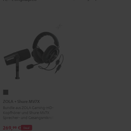
ZOLA
+
ZOLA + Shure MV7X
Shure
Bundle aus ZOLA Gaming-HD-
Kopfhörer und Shure MV7X
MV7X
Sprecher- und Gesangsmikrofon
Dark
269,
€
99
Gray
Deal