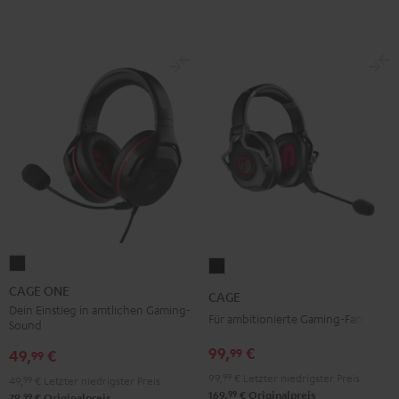
CAGE
CAGE
ONE
Schwarz
CAGE ONE
CAGE
Night
Dein Einstieg in amtlichen Gaming-
Für ambitionierte Gaming-Fans
Sound
Black
99,
€
99
49,
€
99
99,
99
€
Letzter niedrigster Preis
49,
99
€
Letzter niedrigster Preis
99
169,
€
Originalpreis
99
79,
€
Originalpreis