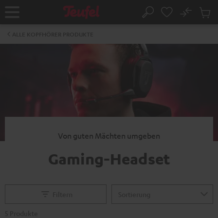
ZUM
NHALT
No
Abs
Startseite
Suche
RINGEN
Artike
im
ALLE KOPFHÖRER PRODUKTE
Waren
Von guten Mächten umgeben
Gaming-Headset
Filtern
5 Produkte