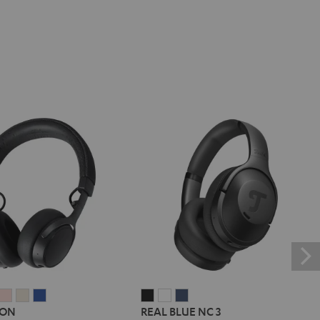
E
REME
SUPREME
SUPREME
SUPREME
SUPREME
REAL
REAL
REAL
 ON
REAL BLUE NC 3
ON
ON
ON
ON
BLUE
BLUE
BLUE