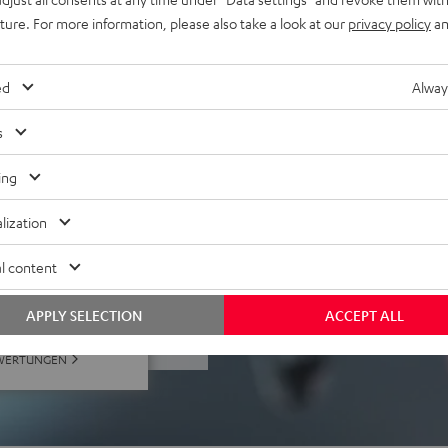
uture. For more information, please also take a look at our
privacy policy
an
it PC, Mac, Playstation
nes (iOS/Android), Tablets,
ed
Alway
s
ing
lization
l content
ei 185 Bewertungen)
APPLY SELECTION
ACCEPT ALL
EWERTUNGEN