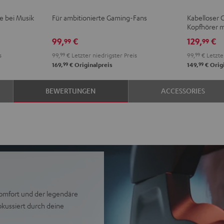
Ivy
Moo
N
se bei Musik
Für ambitionierte Gaming-Fans
Kabelloser 
Green
Gray
B
Kopfhörer m
99,
€
129,
€
99
99
s
99,
99
€
Letzter niedrigster Preis
99,
99
€
Letzter
99
99
169,
€
Originalpreis
149,
€
Origi
BEWERTUNGEN
ACCESSORIES
 Komfort und der legendäre
kussiert durch deine