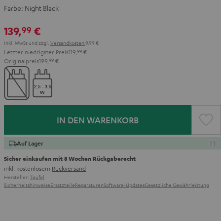
Farbe:
Night Black
139,
€
99
Inkl. MwSt
und zzgl.
Versandkosten
9,99 €
Letzter niedrigster Preis
119,
99
€
Originalpreis
199,
99
€
IN DEN WARENKORB
Auf Lager
Sicher einkaufen mit 8 Wochen Rückgaberecht
inkl. kostenlosem
Rückversand
Hersteller:
Teufel
Sicherheitshinweise
Ersatzteile
Reparaturen
Software-Updates
Gesetzliche Gewährleistung