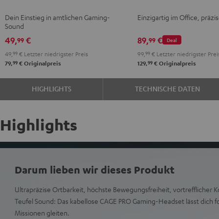
Night
Gray
Gray
Dein Einstieg in amtlichen Gaming-
Einzigartig im Office, präzi
Black
Sound
49,
€
89,
€
99
99
Deal
49,
99
€
Letzter niedrigster Preis
99,
99
€
Letzter niedrigster Prei
99
99
79,
€
Originalpreis
129,
€
Originalpreis
HIGHLIGHTS
TECHNISCHE DATEN
Highlights
Darum lieben wir dieses Produkt
Ultrapräzise Ortbarkeit, höchste Bewegungsfreiheit, vortrefflicher
Teufel Sound: Das kabellose CAGE PRO Gaming-Headset lässt dich fo
Missionen gleiten.