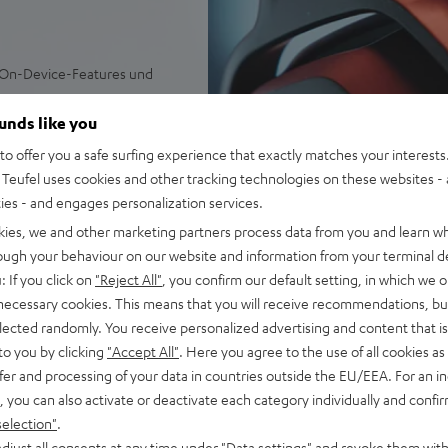
 On-Device-Features und
er für energiereichen Bass,
ounds like you
v2 für 7.1-Virtual-Surround-
o offer you a safe surfing experience that exactly matches your interests.
Teufel uses cookies and other tracking technologies on these websites - 
mbare Latenz über USB-
ties - and engages personalization services.
r Akku für bis zu 68 Stunden
kies, we and other marketing partners process data from you and learn w
rough your behaviour on our website and information from your terminal de
 gerichtetes HD-
: If you click on
"Reject All"
, you confirm our default setting, in which we o
etisch haltend
 necessary cookies. This means that you will receive recommendations, bu
tstärkerad, LED-Status-
elected randomly. You receive personalized advertising and content that is 
to you by clicking
"Accept All"
. Here you agree to the use of all cookies as 
ch-Abschirmung und hohen
fer and processing of your data in countries outside the EU/EEA. For an in
es Hautgefühl, Belüftung
, you can also activate or deactivate each category individually and confi
selection"
.
 Funktionen wie DTS
djust all consents at any time under "Data settings" and revoke them with