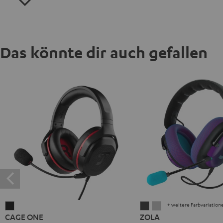
Das könnte dir auch gefallen
+ weitere Farbvariation
CAGE
ZOLA
ZOLA
CAGE ONE
ZOLA
ONE
Dark
Light