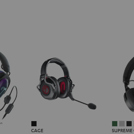
en
CAGE
SUPREM
SUP
CAGE
SUPREME
Schwarz
ON
ON