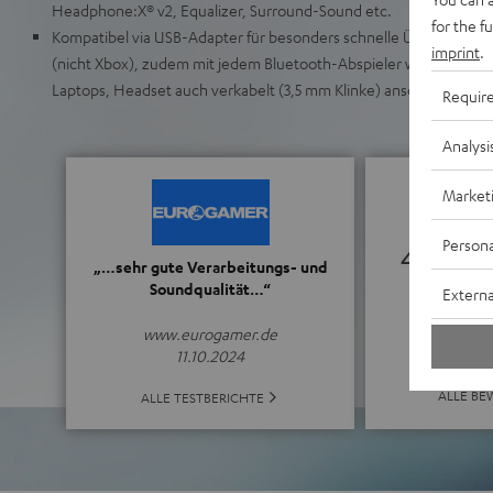
Headphone:X® v2, Equalizer, Surround-Sound etc.
for the f
Kompatibel via USB-Adapter für besonders schnelle Übertragung m
imprint
.
(nicht Xbox), zudem mit jedem Bluetooth-Abspieler wie Smartpho
Laptops, Headset auch verkabelt (3,5 mm Klinke) anschließbar
Requir
Analysi
Market
Persona
4.61
„…sehr gute Verarbeitungs- und
Soundqualität…“
Externa
(4.61 von 5 b
www.eurogamer.de
11.10.2024
ALLE B
ALLE TESTBERICHTE