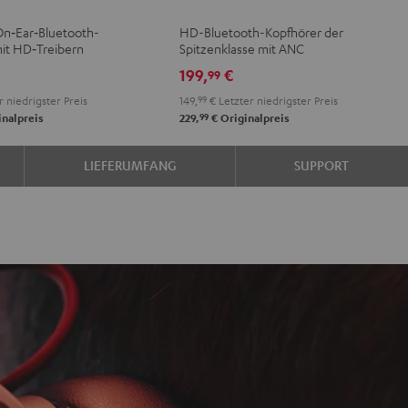
n
ight
Pale
Sand
Space
NC
NC
NC
On‑Ear‑Bluetooth-
HD-Bluetooth-Kopfhörer der
lack
Gold
White
Blue
3
3
3
it HD‑Treibern
Spitzenklasse mit ANC
Night
Pearl
Steel
199,
€
99
Black
White
Blue
 niedrigster Preis
149,
99
€
Letzter niedrigster Preis
99
nalpreis
229,
€
Originalpreis
LIEFERUMFANG
SUPPORT