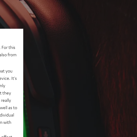
 For this
also from
hat you
vice. It's
nly
t they
really
well as to
dividual
rm with
 effect