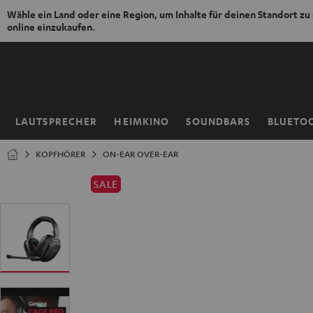
Wähle ein Land oder eine Region, um Inhalte für deinen Standort zu
online einzukaufen.
ZUM
NHALT
RINGEN
LAUTSPRECHER
HEIMKINO
SOUNDBARS
BLUETO
Startseite
KOPFHÖRER
ON-EAR OVER-EAR
SALE