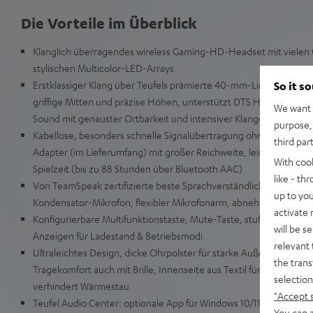
Die Vorteile im Überblick
Klanglich überragendes wireless Gaming-HD-Headset mit vielen
stylischen Multicolor-LED-Arrays
Erstklassiger Klang über Teufels prämierte 40-mm-Linear-HD-Tön
So it s
griffige Mitten und präzise Höhen, unterstützt DTS Headphone:X® 
We want t
Sound mit genauster Ortbarkeit und intensiver Klangeinhüllung
purpose, 
Kabellose, besonders schnelle Signalübertragung ohne wahrneh
third par
Adapter (im Lieferumfang) mit großer Reichweite, leistungsstarke
With coo
Spielzeit (bis zu 88 Stunden über Bluetooth AAC)
like - th
Von TeamSpeak zertifizierte beste Sprachverständlichkeit durch
up to you
Kondensator-Mikrofon, flexibler Mikrofonarm, abnehmbar + magn
activate
Konfigurierbare Multifunktionstaste, Mute-Taste, stufenloses Lau
will be s
Anzeigen für Ladestand & Betriebsmodi
relevant 
Ultraleichtes Design, dicke Ohrpolster für starke Außengeräus
the trans
Tragekomfort auch mit Brille, Innenseite aus Textil für angenehm
selection
verhindert Wärmestau
"Accept 
Teufel Audio Center: optionale App für Windows 10/11 64-Bit mit
You can a