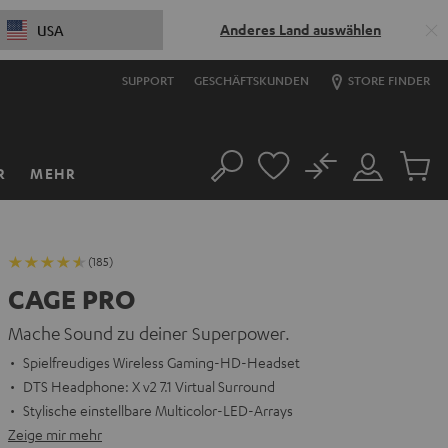
Anderes Land auswählen
USA
SUPPORT
GESCHÄFTSKUNDEN
STORE FINDER
No
R
MEHR
Suche
Mein
Artikel
Konto
im
Warenk
(185)
CAGE PRO
Mache Sound zu deiner Superpower.
Spielfreudiges Wireless Gaming-HD-Headset
DTS Headphone: X v2 7.1 Virtual Surround
Stylische einstellbare Multicolor-LED-Arrays
Zeige mir mehr