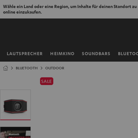
Wähle ein Land oder eine Region, um Inhalte für deinen Standort zu
online einzukaufen.
ZUM
NHALT
RINGEN
LAUTSPRECHER
HEIMKINO
SOUNDBARS
BLUETO
Startseite
BLUETOOTH
OUTDOOR
SALE