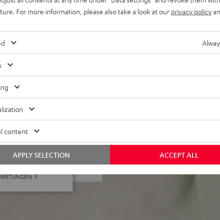
uture. For more information, please also take a look at our
privacy policy
an
 USB-C-Kabel, erhältlich in
ed
Alway
ll ROCKSTER GO
s
ing
lization
l content
ei 888 Bewertungen)
APPLY SELECTION
ACCEPT ALL
WERTUNGEN