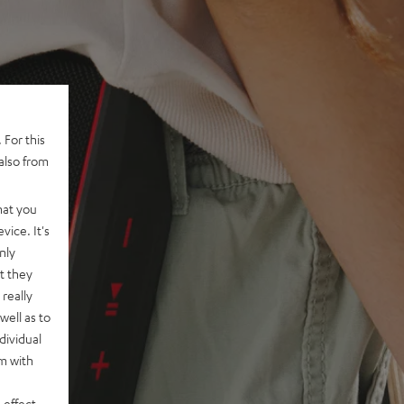
 For this
also from
hat you
vice. It's
nly
t they
really
well as to
dividual
rm with
 effect