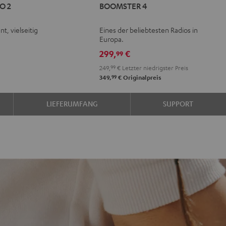
O 2
BOOMSTER 4
GO
4
4
Mint
Night
nt, vielseitig
Eines der beliebtesten Radios in
r
oft
Green
Black
Europa.
e
avender
299,
€
99
249,
99
€
Letzter niedrigster Preis
99
349,
€
Originalpreis
LIEFERUMFANG
SUPPORT