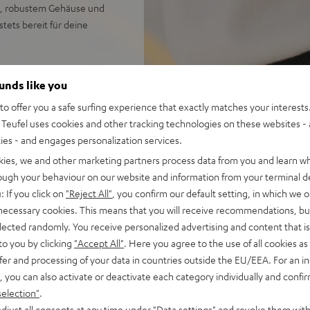
z, robustem Gehäuse und
ets bereit für deine
ounds like you
llem Sound, Nachfolger des
o offer you a safe surfing experience that exactly matches your interests.
Teufel uses cookies and other tracking technologies on these websites - 
ustes Gehäuse
ties - and engages personalization services.
 lädt über USB-C-Ladekabel
kies, we and other marketing partners process data from you and learn w
für druckvollen Stereosound;
rough your behaviour on our website and information from your terminal de
 Go App
: If you click on
"Reject All"
, you confirm our default setting, in which we o
edergabe (links/rechts) auf
 necessary cookies. This means that you will receive recommendations, bu
elected randomly. You receive personalized advertising and content that is 
 Link: verbinde kabellos bis
to you by clicking
"Accept All"
. Here you agree to the use of all cookies as 
ogle Fast Pair mit Geräte-
fer and processing of your data in countries outside the EU/EEA. For an in
, you can also activate or deactivate each category individually and confi
ive/Halterungen (z.B.
selection"
.
ingung der Box an
djust all consents at any time under "Data settings" and revoke them with