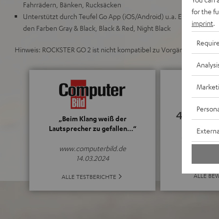
Fahrrädern, Bänken, Rucksäcken
for the f
Unterstützt durch Teufel Go App (iOS/Android) u.a. Equalizer, 1 m
imprint
.
den Farben Gray & Black, Black & Red, Night Black
Requir
Hinweis: ROCKSTER GO 2 ist nicht kompatibel zu Vorgänger-Mode
Analysi
Market
Persona
4.78
„Beim Klang weiß der
Lautsprecher zu gefallen…“
Externa
(4.78 von 5 b
www.computerbild.de
14.03.2024
ALLE BE
ALLE TESTBERICHTE