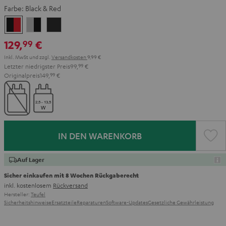
Farbe:
Black & Red
Black
Gray
Night
&
&
Black
129,
€
99
Red
Black
Inkl. MwSt
und zzgl.
Versandkosten
9,99 €
Letzter niedrigster Preis
99,
99
€
Originalpreis
149,
99
€
IN DEN WARENKORB
Auf Lager
Sicher einkaufen mit 8 Wochen Rückgaberecht
inkl. kostenlosem
Rückversand
Hersteller:
Teufel
Sicherheitshinweise
Ersatzteile
Reparaturen
Software-Updates
Gesetzliche Gewährleistung