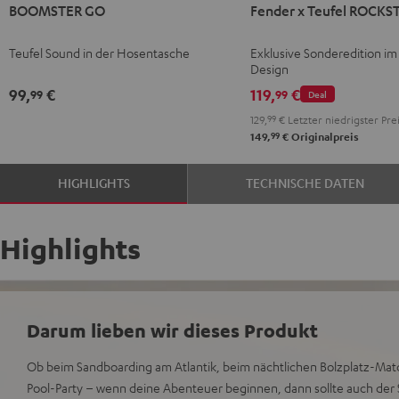
BOOMSTER GO
Fender x Teufel ROCKS
GO
GO
x
Coral
Night
Teufel
Teufel Sound in der Hosentasche
Exklusive Sonderedition im
Red
Black
ROCKSTER
Design
GO
99,
€
119,
€
99
99
Deal
2
129,
99
€
Letzter niedrigster Pre
Black
99
149,
€
Originalpreis
&
Steel
HIGHLIGHTS
TECHNISCHE DATEN
Highlights
Darum lieben wir dieses Produkt
Ob beim Sandboarding am Atlantik, beim nächtlichen Bolzplatz-Mat
Pool-Party – wenn deine Abenteuer beginnen, dann sollte auch der