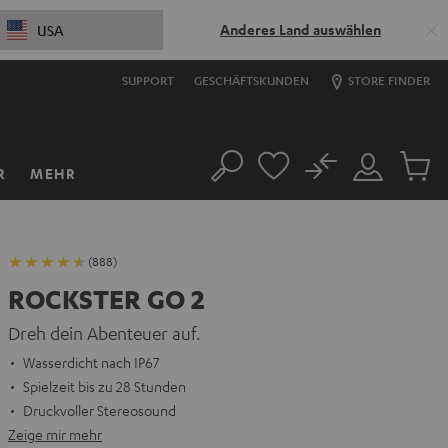
Anderes Land auswählen
USA
SUPPORT
GESCHÄFTSKUNDEN
STORE FINDER
No
R
MEHR
Suche
Mein
Artikel
Konto
im
Warenk
(888)
ROCKSTER GO 2
Dreh dein Abenteuer auf.
Wasserdicht nach IP67
Spielzeit bis zu 28 Stunden
Druckvoller Stereosound
Zeige mir mehr