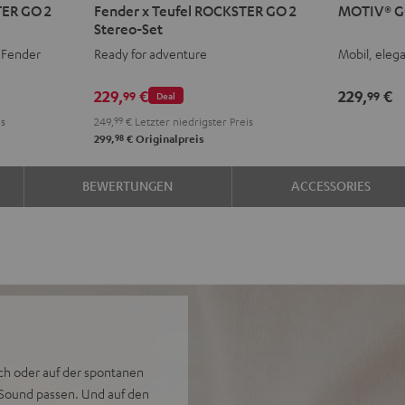
TER GO 2
Fender x Teufel ROCKSTER GO 2
MOTIV® G
x
GO
GO
Stereo-Set
Teufel
2
2
2
 Fender
Ready for adventure
Mobil, elega
ROCKSTER
Night
Silve
S
GO
Black
Whit
L
229,
€
229,
€
99
99
Deal
2
is
249,
99
€
Letzter niedrigster Preis
Stereo-
98
299,
€
Originalpreis
Set
Black
BEWERTUNGEN
ACCESSORIES
&
Steel
ch oder auf der spontanen
 Sound passen. Und auf den