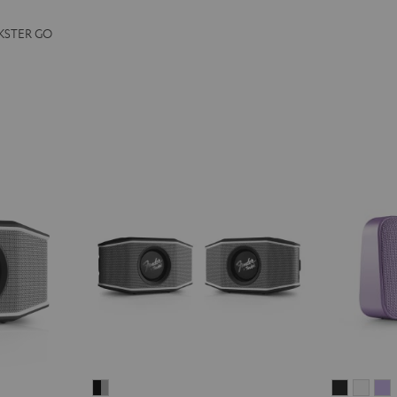
CKSTER GO
Fender
MOTIV®
MOT