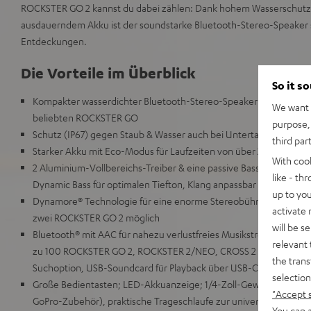
ROCKSTER GO 2 kannst du dabei zählen: Dank hohem Wasserschut
ausdauerndem Akku ist der soundstarke Bluetooth-Stereo-Speaker st
Entdeckungen.
Die Vorteile im Überblick
So it s
Kompakter wasserdichter Bluetooth-Stereo-Speaker mit druckvo
We want t
beliebten ROCKSTER GO
purpose, 
Schutz (IP67) gegen Staub & Wasser auch bei Untertauchen; rob
third par
Starker Akku mit Eco-Modus für Laufzeiten von über 28 Stunden,
With coo
2 Aluminium-Vollbereichs-Treiber & eine passive Bassmembrane 
like - th
Dynamic Bass für optimalen Tiefton, Klang anpassbar über Teufel
up to you
Dynamore® Technologie für eine enorme Stereobühne, Stereo-Wi
activate
zwei ROCKSTER GO 2 möglich
will be s
Bluetooth® mit AAC für nahezu verlustfreies Musikstreaming, Party
relevant 
zu 100 ROCKSTER GO 2, ROCKSTER 2/NEO, CROSS 2 oder MYND, Go
the trans
Suchoption, USB-Soundcard für Playback über USB-C-Kabel
selection
Große Bedientasten; LED-Akkuanzeige; 1/4-Zoll-Gewinde für Stat
"Accept 
GoPro-Zubehör), praktische Trageschlaufe zur universellen Anbr
You can a