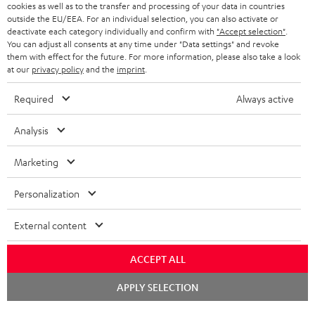
PARTNERPROGRAMM
cookies as well as to the transfer and processing of your data in countries
outside the EU/EEA. For an individual selection, you can also activate or
KOPFHÖRER
deactivate each category individually and confirm with
"Accept selection"
.
NIEDERLANDE
BLOG
You can adjust all consents at any time under "Data settings" and revoke
BLUETOOTH-KOPFHÖRER
them with effect for the future. For more information, please also take a look
NEWSLETTER
at our
privacy policy
and the
imprint
.
BELGIEN
STEREOANLAGEN
STORES
Required
Always active
FRANKREICH
LAUTSPRECHER
DEINE VORTEILE BEI TEUFEL
Analysis
POLEN
ULTIMA-SERIE
TEUFEL STORY
Marketing
Technische Änderungen, Tippfehler und Irrtum vorbehalten. Das auf unseren
IN-EAR-KOPFHÖRER
SPANIEN
UNSER MANAGEMENT
Fotos abgebildete Zubehör ist nicht im Lieferumfang enthalten. Etwaige
Personalization
Entsorgungsgebühren für Batterien sind im Preis inbegriffen.
FANSHOP
NACHHALTIGKEIT
External content
ITALIEN
©2026 Lautsprecher Teufel GmbH - All rights reserved.
NEUHEITEN
UNSERE WERTE
ACCEPT ALL
USA
Impressum
AGB
Datenschutz
Daten-Einstellungen
EU Data Act
BARRIEREFREIHEIT
Chat
Vertrag widerrufen
APPLY SELECTION
starten
WEITERE LÄNDER