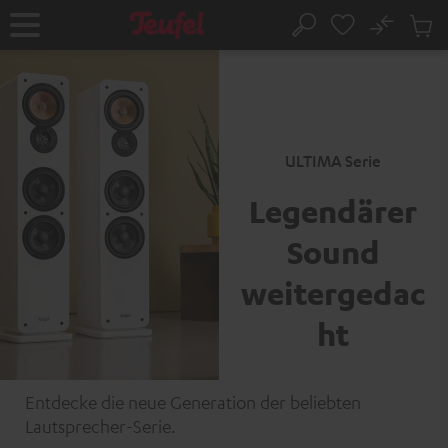
ZUM
NHALT
No
Abs
Startseite
Suche
RINGEN
Artike
im
Waren
ULTIMA Serie
Legendärer
Sound
weitergedac
ht
Entdecke die neue Generation der beliebten
Lautsprecher-Serie.