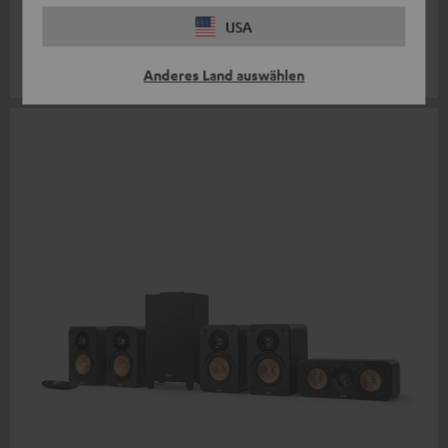
"Wieder mal sehr zufrieden. Klang, Verarbeitung, Lieferung und
USA
Service. Einfach nur teuflisch gut."
ULTIMA 40 KOMBO / Gerhard K. / 08.02.2024
Anderes Land auswählen