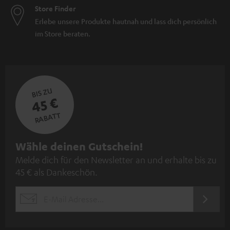
Store Finder
Erlebe unsere Produkte hautnah und lass dich persönlich
im Store beraten.
BIS ZU
45 €
RABATT
N
Wähle deinen Gutschein!
Melde dich für den Newsletter an und erhalte bis zu
e
45 € als Dankeschön.
w
s
JETZT
EMAIL
l
ANME
WIDGET
e