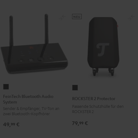
NEU
FeinTech
ROCKSTER
Bluetooth
2
FeinTech Bluetooth Audio
ROCKSTER 2 Protector
System
Audio
Protector
Passende Schutzhülle für den
Sender & Empfänger, TV-Ton an
System
Schwarz
ROCKSTER 2
zwei Bluetooth-Kopfhörer
Schwarz
79,
€
99
49,
€
99