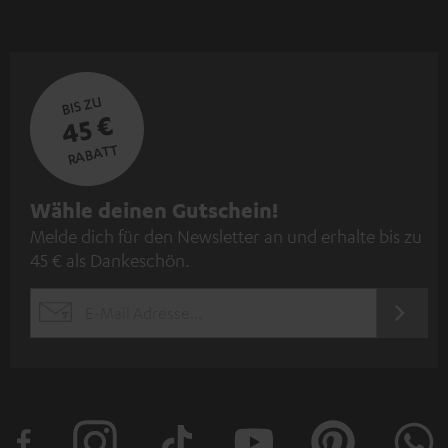
BIS ZU
45 €
RABATT
N
Wähle deinen Gutschein!
Melde dich für den Newsletter an und erhalte bis zu
e
45 € als Dankeschön.
w
s
JETZT
EMAIL
l
ANME
WIDGET
e
t
t