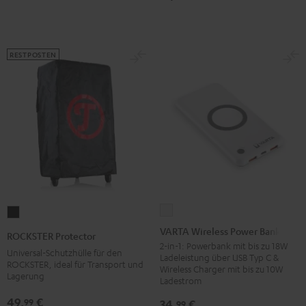
RESTPOSTEN
VARTA
ROCKSTER
Wireless
Protector
VARTA Wireless Power Bank
ROCKSTER Protector
Power
Schwarz
2-in-1: Powerbank mit bis zu 18W
Universal-Schutzhülle für den
Ladeleistung über USB Typ C &
Bank
ROCKSTER, ideal für Transport und
Wireless Charger mit bis zu 10W
Lagerung
Weiß
Ladestrom
49,
€
99
34,
€
99