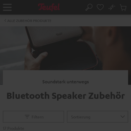
ZUM
NHALT
No
Abs
Startseite
Suche
RINGEN
Artike
im
ALLE ZUBEHÖR PRODUKTE
Waren
Soundstark unterwegs
Bluetooth Speaker Zubehör
Filtern
17 Produkte