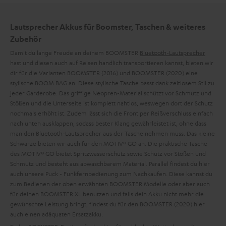
Lautsprecher Akkus für Boomster, Taschen & weiteres
Zubehör
Damit du lange Freude an deinem BOOMSTER
Bluetooth-Lautsprecher
hast und diesen auch auf Reisen handlich transportieren kannst, bieten wir
dir für die Varianten BOOMSTER (2016) und BOOMSTER (2020) eine
stylische BOOM BAG an. Diese stylische Tasche passt dank zeitlosem Stil zu
jeder Garderobe. Das griffige Neopren-Material schützt vor Schmutz und
Stößen und die Unterseite ist komplett nahtlos, weswegen dort der Schutz
nochmals erhöht ist. Zudem lässt sich die Front per Reißverschluss einfach
nach unten ausklappen, sodass bester Klang gewährleistet ist, ohne dass
man den Bluetooth-Lautsprecher aus der Tasche nehmen muss. Das kleine
Schwarze bieten wir auch für den MOTIV® GO an. Die praktische Tasche
des MOTIV® GO bietet Spritzwasserschutz sowie Schutz vor Stößen und
Schmutz und besteht aus abwaschbarem Material. Parallel findest du hier
auch unsere Puck - Funkfernbedienung zum Nachkaufen. Diese kannst du
zum Bedienen der oben erwähnten BOOMSTER Modelle oder aber auch
für deinen BOOMSTER XL benutzen und falls dein Akku nicht mehr die
gewünschte Leistung bringt, findest du für den BOOMSTER (2020) hier
auch einen adäquaten Ersatzakku.