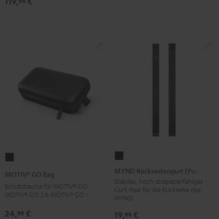
119,
€
99
MYND
MOTIV®
Rückseitengurt
GO
MYND Rückseitengurt (Paar)
MOTIV® GO Bag
(Paar)
Bag
Stabiles, hoch strapazierfähiges
Schutztasche für MOTIV® GO,
Gurt-Paar für die Rückseite des
Schwarz
Schwarz
MOTIV® GO 2 & MOTIV® GO VOICE
MYND
24,
€
99
19,
€
99