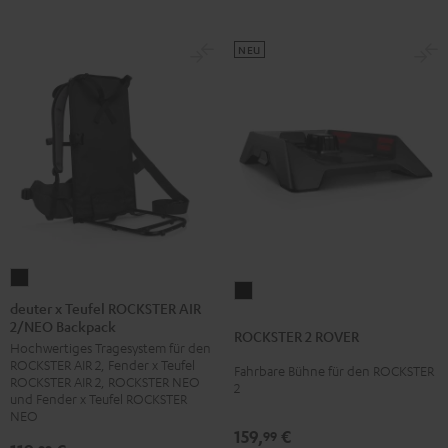
NEU
deuter
ROCKSTER
x
deuter x Teufel ROCKSTER AIR
2
2/NEO Backpack
Teufel
ROCKSTER 2 ROVER
ROVER
Hochwertiges Tragesystem für den
ROCKSTER
Schwarz
ROCKSTER AIR 2, Fender x Teufel
Fahrbare Bühne für den ROCKSTER
AIR
ROCKSTER AIR 2, ROCKSTER NEO
2
2/NEO
und Fender x Teufel ROCKSTER
NEO
Backpack
159,
€
99
Schwarz