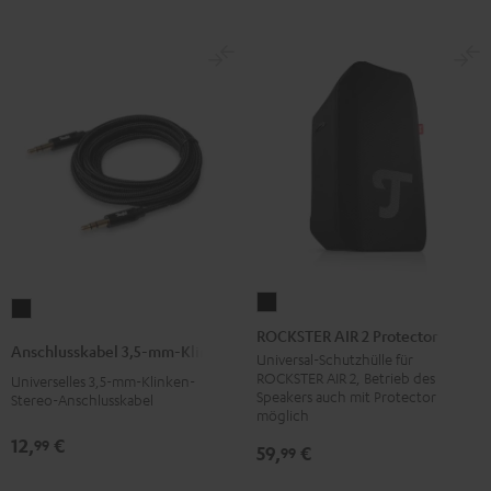
ROCKSTER
Anschlusskabel
AIR
ROCKSTER AIR 2 Protector
3,5-
Anschlusskabel 3,5-mm-Klinke
2
Universal-Schutzhülle für
mm-
ROCKSTER AIR 2, Betrieb des
Universelles 3,5-mm-Klinken-
Protector
Klinke
Speakers auch mit Protector
Stereo-Anschlusskabel
Schwarz
möglich
Schwarz
12,
€
99
59,
€
99