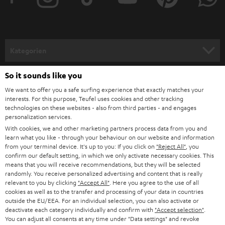
e
r
a
n
Kategorien
m
HEIMKINO
e
So it sounds like you
Unternehmen
l
We want to offer you a safe surfing experience that exactly matches your
HEIMKINO-KOMPLETTANLAGEN
interests. For this purpose, Teufel uses cookies and other tracking
SUPPORT
d
Teufel Onlineshops
technologies on these websites - also from third parties - and engages
personalization services.
SOUNDBARS
u
KARRIERE
With cookies, we and other marketing partners process data from you and
DEUTSCHLAND
n
learn what you like - through your behaviour on our website and information
STEREO
PRESSE & MARKETING
from your terminal device. It's up to you: If you click on
"Reject All"
, you
g
confirm our default setting, in which we only activate necessary cookies. This
ÖSTERREICH
SMART HOME
means that you will receive recommendations, but they will be selected
GESCHÄFTSKUNDEN
randomly. You receive personalized advertising and content that is really
relevant to you by clicking
"Accept All"
. Here you agree to the use of all
SCHWEIZ
BLUETOOTH-LAUTSPRECHER
PARTNERPROGRAMM
cookies as well as to the transfer and processing of your data in countries
outside the EU/EEA. For an individual selection, you can also activate or
KOPFHÖRER
deactivate each category individually and confirm with
"Accept selection"
.
NIEDERLANDE
BLOG
You can adjust all consents at any time under "Data settings" and revoke