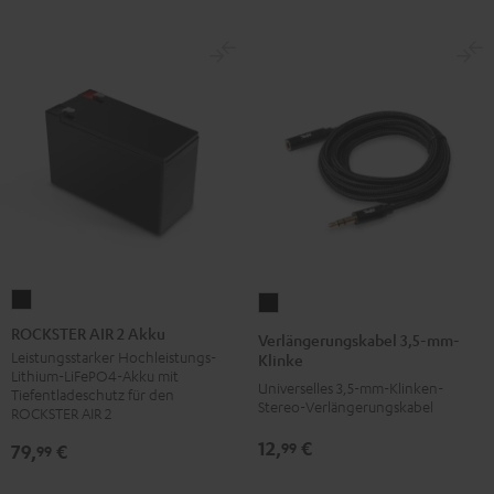
ROCKSTER
Verlängerungskabel
AIR
3,5-
ROCKSTER AIR 2 Akku
Verlängerungskabel 3,5-mm-
2
mm-
Leistungsstarker Hochleistungs-
Klinke
Lithium-LiFePO4-Akku mit
Akku
Klinke
Universelles 3,5-mm-Klinken-
Tiefentladeschutz für den
Schwarz
Stereo-Verlängerungskabel
Schwarz
ROCKSTER AIR 2
12,
€
99
79,
€
99