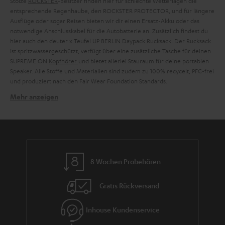
Stolze
ROCKSTER
-Besitzer finden hier für schlechte Wetterlagen die
entsprechende Regenhaube, den ROCKSTER PROTECTOR, und für längere
Ausflüge oder sogar Reisen bieten wir dir einen Ersatz-Akku oder das
notwendige Anschlusskabel für die Autobatterie an. Zusätzlich findest du
hier auch den deuter x Teufel UP BERLIN Daypack Rucksack. Der Rucksack
ist spritzwassergeschützt, verfügt über eine zusätzliche Tasche für deinen
SUPREME ON
Kopfhörer
und bietet allerlei Stauraum für deine portablen
Speaker. Alle Stoffe und Materialien sind zudem zu 100% recycelt, PFC-frei
und produziert nach den Fair Wear Foundation Standards.
Mehr anzeigen
Verwandte Themen in unserem Blog:
Mit diesen Festival-Boxen wirst du Zeltplatz-Headliner
Das besondere Accessoire: BAMSTER BAG designed von Esther
Perbandt
Deuter: Bereit für dein Abenteuer
8 Wochen Probehören
Wie aus alten PET-Flaschen urbaner Lifestyle wird: deuter-Designerin
Maren Peper im Interview
Gratis Rückversand
Inhouse Kundenservice