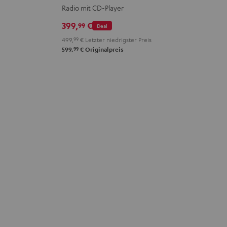
Radio mit CD-Player
399,
€
99
Deal
499,
99
€
Letzter niedrigster Preis
99
599,
€
Originalpreis