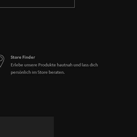
blingsradiosendung verzichten. Alternativ
ören. Hierzu ist lediglich eine
der Datenverbrauch schnell ansteigt. Daher
Store Finder
Erlebe unsere Produkte hautnah und lass dich
persönlich im Store beraten.