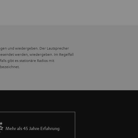
ngen und wiedergeben. Der Lautsprecher
 gesendet werden, wiedergeben. Im Regelfall
ls gibt es stationäre Radios mit
 bezeichnet.
rung und ist geschützt gegen Strahlwasser
se und dem Tragegriff kann er natürlich auch
d
Bluetooth
genutzt werden, kann das
ist quasi ausgeschlossen.
Mehr als 45 Jahre Erfahrung