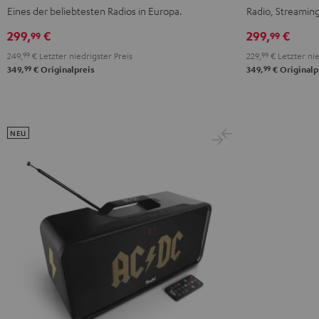
Mint
Night
Schwarz
Weiß
Eines der beliebtesten Radios in Europa.
Radio, Streamin
Green
Black
299,
€
299,
€
99
99
249,
99
€
Letzter niedrigster Preis
229,
99
€
Letzter nie
99
99
349,
€
Originalpreis
349,
€
Originalp
NEU