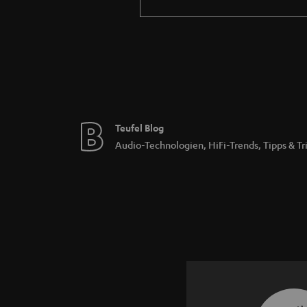
Auch wenn dein Bluetooth-Lautsprecher kein 
kannst du eine Bluetooth-Verbindung mit dei
Internetverbindung mit dem Smartphone nötig
empfiehlt sich diese Lösung eher für das h
Teufel Blog
Audio-Technologien, HiFi-Trends, Tipps & Tr