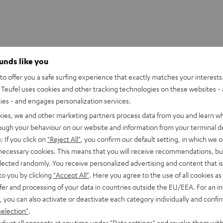
ounds like you
o offer you a safe surfing experience that exactly matches your interests.
Teufel uses cookies and other tracking technologies on these websites - 
ties - and engages personalization services.
kies, we and other marketing partners process data from you and learn w
rough your behaviour on our website and information from your terminal de
: If you click on
"Reject All"
, you confirm our default setting, in which we o
 necessary cookies. This means that you will receive recommendations, bu
elected randomly. You receive personalized advertising and content that is 
to you by clicking
"Accept All"
. Here you agree to the use of all cookies as 
fer and processing of your data in countries outside the EU/EEA. For an in
, you can also activate or deactivate each category individually and confi
selection"
.
djust all consents at any time under "Data settings" and revoke them with