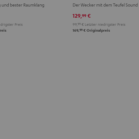
Black
Light
g und bester Raumklang
Der Wecker mit dem Teufel Sound
Gray
129,
€
99
drigster Preis
99,
99
€
Letzter niedrigster Preis
99
reis
169,
€
Originalpreis