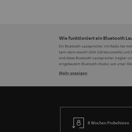
Wie funktioniert ein Bluetooth La
Ein Bluetooth-Lautsprecher mit Radio hat m
kann dann sowohl UKW (Ultrakurzwelle) und DA
sind diese Bluetooth-Lautsprecher tragbar un
eingebautem Bluetooth-Modul, wie unser RAD
Mehr anzeigen
Gibt es Bluetooth Lautsprecher mi
Ja, es gibt auch Bluetooth-Lautsprecher mit 
aus allen Richtungen. Hierdurch kann ein le
bei Starkregen schnell einen neuen trockener
Können sich bei Bluetooth Lautsp
Da beide Betriebsmodi nicht zur gleichen Z
Tonsignal störungsfrei wiedergegeben werde
8 Wochen Probehören
Kann ich mit jedem Bluetooth-Lau