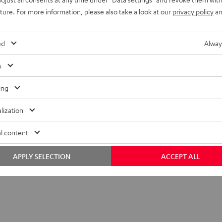
uture. For more information, please also take a look at our
privacy policy
an
ed
Alway
s
ing
lization
l content
APPLY SELECTION
ACCEPT ALL