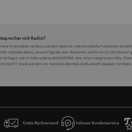
utsprecher mit Radio?
ehrere Funkmodule verbaut und kann dadurch unterschiedliche Funkwellen empfa
B+ (digitales Radio), als auch Signale über Bluetooth, welche im 2,4 Ghz Bereich
d verfügen, wie im Falle unseres BOOMSTERS, über einen integrierten Akku. Ebenfal
IO 3SIXTY. Diese werden von manchen ebenfalls als Bluetooth-Speaker mit Radio
t Radio, die wasserfest sind?
Radio und einer
IP-Zertifizierung
. Unser BOOMSTER verfügt über die IPX5-Zertifizie
ichterer Regenschauer problemlos überstanden werden. Durch sein robustes Gehäu
en Platz finden.
rechern mit Radio die Frequenzen überschneiden?
eit verwendet werden können und unterschiedliche
Frequenzbereiche
bei UKW un
n. Eine Überschneidung oder Interferenz mit den verwendeten Frequenzbereichen 
Gratis Rückversand
Inhouse Kundenservice
tsprecher Radio hören?