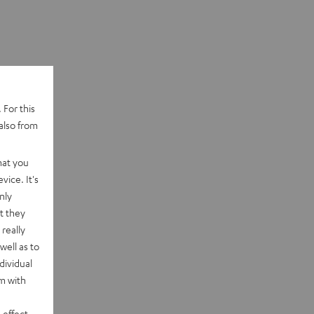
 For this
also from
hat you
vice. It's
nly
t they
really
well as to
dividual
rm with
 effect