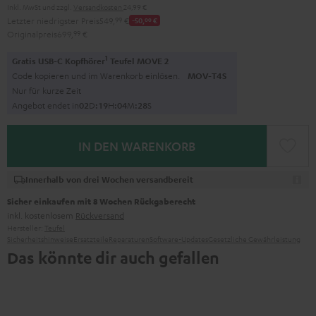
Inkl. MwSt
und zzgl.
Versandkosten
24,99 €
Letzter niedrigster Preis
549,
99
€
-50,
00
€
Originalpreis
699,
99
€
1
Gratis USB-C Kopfhörer
Teufel MOVE 2
Code kopieren und im Warenkorb einlösen.
MOV-T4S
Nur für kurze Zeit
Angebot endet in
0
2
D
:
1
9
H
:
0
4
M
:
2
7
S
IN DEN WARENKORB
Innerhalb von drei Wochen versandbereit
Sicher einkaufen mit 8 Wochen Rückgaberecht
inkl. kostenlosem
Rückversand
Hersteller:
Teufel
Sicherheitshinweise
Ersatzteile
Reparaturen
Software-Updates
Gesetzliche Gewährleistung
Das könnte dir auch gefallen