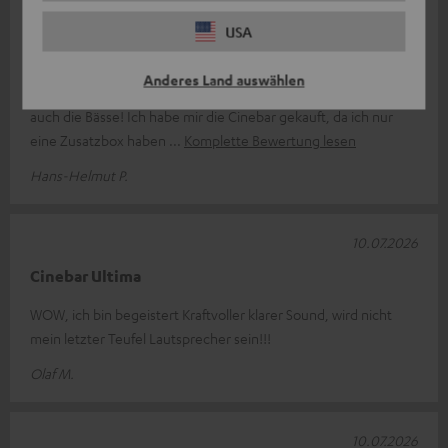
21.07.2026
USA
Guter Sound, einfacher Anschluss!
Anderes Land auswählen
Das Gerät ist schon sehr wuchtig. Dafür stimmt der Sound,
auch die Bässe! Ich habe mir die Cinebar gekauft, da ich nur
eine Zusatzbox haben
Komplette Bewertung lesen
Hans-Helmut P.
10.07.2026
Cinebar Ultima
WOW, ich bin begeistert Kraftvoller klarer Sound, wird nicht
mein letzter Teufel Lautsprecher sein!!!
Olaf M.
10.07.2026