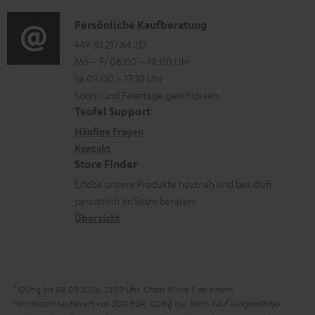
d
a
n
a
i
K
Persönliche Kaufberatung
t
e
d
o
o
+49 30 217 84 217
i
n
e
Mo – Fr 08:00 – 19:00 Uhr
-
n
o
z
n
Sa 09:00 – 17:30 Uhr
L
t
n
u
Sonn- und Feiertage geschlossen
e
a
e
Teufel Support
m
x
k
n
Häufige Fragen
V
i
Kontakt
t
z
e
Store Finder
k
d
u
r
Erlebe unsere Produkte hautnah und lass dich
o
a
r
s
persönlich im Store beraten.
n
t
G
Übersicht
a
e
a
n
n
r
d
a
1
Gültig bis 08.08.2026, 23:59 Uhr. Gratis Move 2 ab einem
n
Mindesteinkaufswert von 300 EUR. Gültig nur beim Kauf ausgewählter