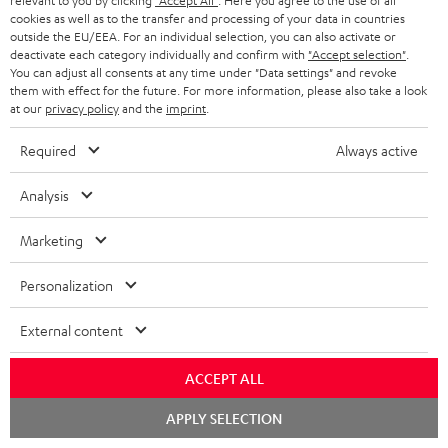
relevant to you by clicking
"Accept All"
. Here you agree to the use of all
n
cookies as well as to the transfer and processing of your data in countries
Kategorien
outside the EU/EEA. For an individual selection, you can also activate or
m
deactivate each category individually and confirm with
"Accept selection"
.
You can adjust all consents at any time under "Data settings" and revoke
HEIMKINO
e
Unternehmen
them with effect for the future. For more information, please also take a look
l
at our
privacy policy
and the
imprint
.
HEIMKINO-KOMPLETTANLAGEN
SUPPORT
d
Teufel Onlineshops
Required
Always active
SOUNDBARS
u
KARRIERE
DEUTSCHLAND
Analysis
n
STEREO
PRESSE & MARKETING
g
Marketing
ÖSTERREICH
SMART HOME
GESCHÄFTSKUNDEN
Personalization
SCHWEIZ
BLUETOOTH-LAUTSPRECHER
PARTNERPROGRAMM
External content
KOPFHÖRER
NIEDERLANDE
BLOG
ACCEPT ALL
BLUETOOTH-KOPFHÖRER
NEWSLETTER
BELGIEN
Chat
APPLY SELECTION
starten
STEREOANLAGEN
STORES