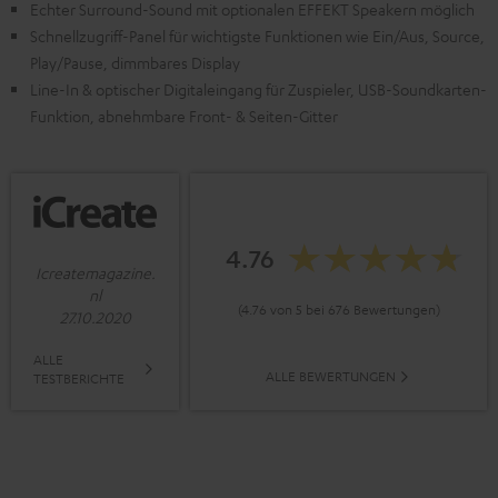
Echter Surround-Sound mit optionalen EFFEKT Speakern möglich
Schnellzugriff-Panel für wichtigste Funktionen wie Ein/Aus, Source,
Play/Pause, dimmbares Display
Line-In & optischer Digitaleingang für Zuspieler, USB-Soundkarten-
Funktion, abnehmbare Front- & Seiten-Gitter
4.76
Icreatemagazine.
nl
(4.76 von 5 bei 676 Bewertungen)
27.10.2020
ALLE
ALLE BEWERTUNGEN
TESTBERICHTE