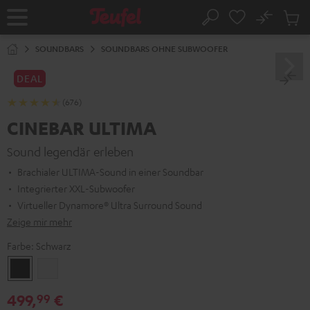
ZUM
NHALT
No
Abs
Startseite
Suche
RINGEN
Artike
im
SOUNDBARS
SOUNDBARS OHNE SUBWOOFER
Waren
DEAL
(676)
CINEBAR ULTIMA
Sound legendär erleben
Brachialer ULTIMA-Sound in einer Soundbar
Integrierter XXL-Subwoofer
Virtueller Dynamore® Ultra Surround Sound
Zeige mir mehr
Farbe:
Schwarz
Schwarz
Weiß
499,
€
99