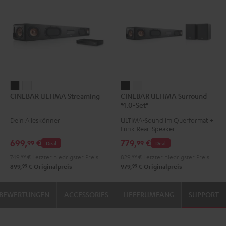
CINEBAR
CINEBAR
CINEBAR
CINEBAR
CINEBAR ULTIMA Streaming
CINEBAR ULTIMA Surround
ULTIMA
ULTIMA
ULTIMA
ULTIMA
"4.0-Set"
Streaming
Streaming
Surround
Surround
Dein Alleskönner
ULTIMA-Sound im Querformat +
Schwarz
Weiß
"4.0-
"4.0-
Funk-Rear-Speaker
Set"
Set"
699,
€
779,
€
99
99
Deal
Deal
Schwarz
Weiß
749,
99
€
Letzter niedrigster Preis
829,
99
€
Letzter niedrigster Preis
99
99
899,
€
Originalpreis
979,
€
Originalpreis
BEWERTUNGEN
ACCESSORIES
LIEFERUMFANG
SUPPORT