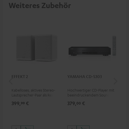
Weiteres Zubehör
EFFEKT 2
YAMAHA CD-S303
Pan
DP
Kabelloses, aktives Stereo-
Hochwertiger CD-Player mit
Ult
Lautsprecher-Paar als Rear-
beeindruckendem Sound und
Dol
Speaker-Erweiterungsset für
wertiger Verarbeitung
Unt
399,
€
379,
€
17
99
00
geeignete Teufel Systeme
HDR
Bil
Kon