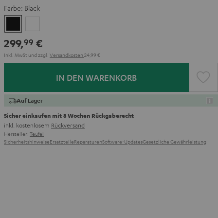
Farbe:
Black
Black
White
299,
€
99
Inkl. MwSt
und zzgl.
Versandkosten
24,99 €
IN DEN WARENKORB
Auf Lager
Sicher einkaufen mit 8 Wochen Rückgaberecht
inkl. kostenlosem
Rückversand
Hersteller:
Teufel
Sicherheitshinweise
Ersatzteile
Reparaturen
Software-Updates
Gesetzliche Gewährleistung