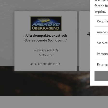
for the f
imprint
.
Requir
Analysi
4.63
„Ultrakompakte, akustisch
überzeugende Soundbar…“
Market
(4.63 von 5 b
www.areadvd.de
Persona
17.06.2021
ALLE BE
ALLE TESTBERICHTE
Externa