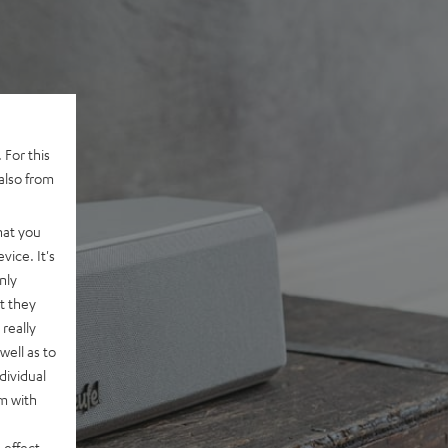
 For this
also from
hat you
vice. It's
nly
t they
really
well as to
dividual
rm with
 effect