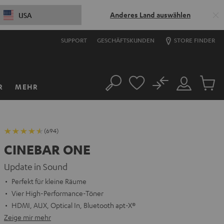
Anderes Land auswählen
USA
SUPPORT
GESCHÄFTSKUNDEN
STORE FINDER
No
R
MEHR
Suche
Mein
Artikel
Konto
im
Warenk
(694)
CINEBAR ONE
Update in Sound
Perfekt für kleine Räume
Vier High-Performance-Töner
HDMI, AUX, Optical In, Bluetooth apt-X®
Zeige mir mehr