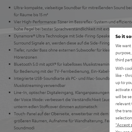
Ultra-kompakte, vielseitige Soundbar für mitreißenden Sound be
für Räume bis 15 m²
Vier High-Performance-Töner im Bassreflex-System und effizient
hohe Pegel bei bester Sprachverständlichkeit mit extrem gering
Dynamore® Ultra Technologie mit Side-Firing-Speaker für virtuel
So it s
Surround Signale an, werden diese auf die Side-Firing-Speaker ver
We want t
Tiefer, runder Bass ohne externen Subwoofer für kleine und mit
purpose, 
Hörenzonen
third par
Bluetooth 5.0 mit aptX® für kabelloses Musikstreaming in CD-Qu
With coo
für Bedienung mit der TV-Fernbedienung, Ein-Kabel-Anschluss
like - th
Integrierte USB-Soundkarte als PC- und Mac-Soundbar für Games
up to you
Musikstreaming verwendbar
activate
Line-In, optischer Digitaleingang, Klanganpassungen, drei zusät
will be s
der Voice Mode: verbessert die Verständlichkeit (auch für Hörge
relevant 
unterm edlen Stoffcover dimmen automatisch
the trans
Touch-Panel auf der Oberseite, erweiterbar mit dem Subwoofer T 
selection
größeren Räumen, Aufnahme für Wandhalterung, Fernbedienung mi
"Accept 
Soundmodi
You can a