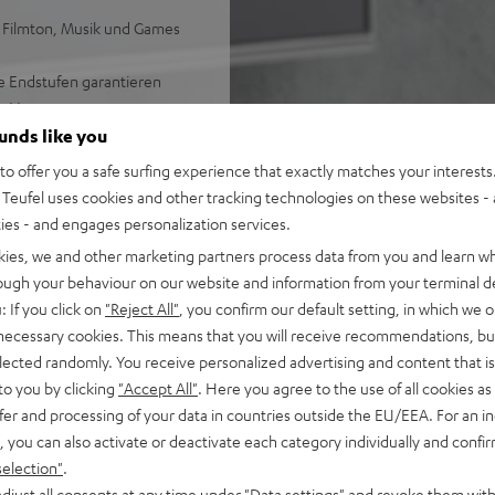
i Filmton, Musik und Games
e Endstufen garantieren
en Verzerrungen
len Surround Sound, liegen
ounds like you
teilt
o offer you a safe surfing experience that exactly matches your interests.
telgroße Räume oder
Teufel uses cookies and other tracking technologies on these websites - 
ties - and engages personalization services.
alität, HDMI mit CEC und ARC
kies, we and other marketing partners process data from you and learn w
rough your behaviour on our website and information from your terminal de
, Videos, Homeoffice oder
: If you click on
"Reject All"
, you confirm our default setting, in which we o
 necessary cookies. This means that you will receive recommendations, bu
zliche Soundmodi, darunter
elected randomly. You receive personalized advertising and content that is 
schädigte), 7 Status-LEDs
to you by clicking
"Accept All"
. Here you agree to the use of all cookies as 
fer and processing of your data in countries outside the EU/EEA. For an in
6 für höhere Pegel in
, you can also activate or deactivate each category individually and confi
t Stickern für Lieblings-
selection"
.
djust all consents at any time under "Data settings" and revoke them with