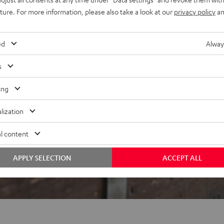
uture. For more information, please also take a look at our
privacy policy
an
ed
Alway
s
ing
ei 694 Bewertungen)
lization
WERTUNGEN
l content
APPLY SELECTION
ACCEPT ALL