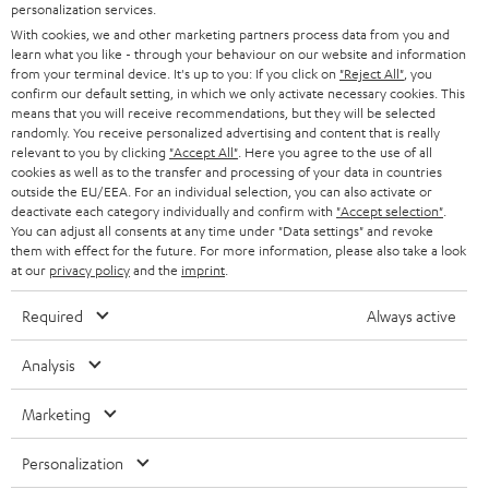
personalization services.
SOUNDBARS
Kann ich Dolby Atmos über Streaming Dienste wie
u
KARRIERE
DEUTSCHLAND
With cookies, we and other marketing partners process data from you and
Netflix und Amazon Prime nutzen?
n
learn what you like - through your behaviour on our website and information
STEREO
Dies ist tatsächlich leider noch nicht immer möglich. Aktuell werden Filme
PRESSE & MARKETING
from your terminal device. It's up to you: If you click on
"Reject All"
, you
g
bei den Streaming Dienst Anbietern noch in maximal Dolby Digital 5.1
confirm our default setting, in which we only activate necessary cookies. This
ÖSTERREICH
SMART HOME
übertragen. Die Datenmenge bei Dolby Atmos Signalen ist allerdings
means that you will receive recommendations, but they will be selected
GESCHÄFTSKUNDEN
randomly. You receive personalized advertising and content that is really
wesentlich größer, weswegen eine Übertragung hiervon über das Internet
relevant to you by clicking
"Accept All"
. Here you agree to the use of all
SCHWEIZ
BLUETOOTH-LAUTSPRECHER
noch nicht realisierbar ist. Die beste Qualität für Bild und Ton wirst du
PARTNERPROGRAMM
cookies as well as to the transfer and processing of your data in countries
daher nur mit
Blu-Rays
erreichen. Zudem sollte der
Blu-Ray Player
per
outside the EU/EEA. For an individual selection, you can also activate or
HDMI Kabel am AV-Receiver angeschlossen werden. Nur falls dein TV über
KOPFHÖRER
deactivate each category individually and confirm with
"Accept selection"
.
NIEDERLANDE
BLOG
einen neuen HDMI eARC Anschluss verfügt und das Audiosignal auch
You can adjust all consents at any time under "Data settings" and revoke
verarbeiten kann, solltest du den Blu-Ray-Player am TV anschließen und
BLUETOOTH-KOPFHÖRER
them with effect for the future. For more information, please also take a look
NEWSLETTER
den Ton über HDMI eARC an den AV-Receiver leiten. Aber auch wenn du
at our
privacy policy
and the
imprint
.
BELGIEN
kein Atmos Signal erhältst kannst du dir über die Einstellungen am AV-
STEREOANLAGEN
Receiver einen virtuellen 3D-Sound erzeugen lassen, bei welchem dann
STORES
Required
Always active
auch die Lautsprecher an den "Atmos Ausgängen" befeuert werden.
FRANKREICH
LAUTSPRECHER
DEINE VORTEILE BEI TEUFEL
Analysis
POLEN
ULTIMA-SERIE
TEUFEL STORY
Marketing
Technische Änderungen, Tippfehler und Irrtum vorbehalten. Das auf unseren
IN-EAR-KOPFHÖRER
SPANIEN
UNSER MANAGEMENT
Fotos abgebildete Zubehör ist nicht im Lieferumfang enthalten. Etwaige
Personalization
Entsorgungsgebühren für Batterien sind im Preis inbegriffen.