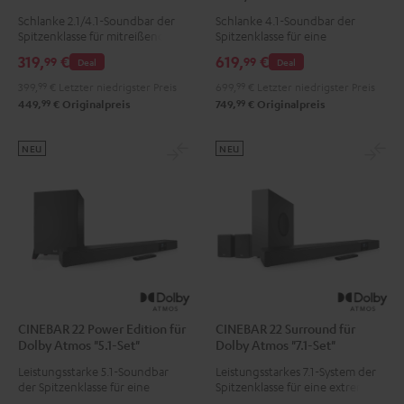
Schlanke 2.1/4.1-Soundbar der
Schlanke 4.1-Soundbar der
Spitzenklasse für mitreißende
Spitzenklasse für eine
TV-, Gaming und
mitreißende TV-, Gaming und
319,
€
619,
€
99
99
Deal
Deal
Musikwiedergabe, für Räume bis
Musikwiedergabe sowie echten
20 m²
Surround Sound
399,
99
€
Letzter niedrigster Preis
699,
99
€
Letzter niedrigster Preis
99
99
449,
€
Originalpreis
749,
€
Originalpreis
NEU
NEU
CINEBAR 22 Power Edition für
CINEBAR 22 Surround für
Dolby Atmos "5.1-Set"
Dolby Atmos "7.1-Set"
Leistungsstarke 5.1-Soundbar
Leistungsstarkes 7.1-System der
der Spitzenklasse für eine
Spitzenklasse für eine extrem
extrem druckvolle TV-, Gaming-
druckvolle TV-, Gaming- und