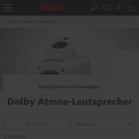
ZUM
NHALT
No
Abs
Startseite
Suche
RINGEN
Artike
im
ALLE HEIMKINO PRODUKTE
Waren
Alles Gute kommt von oben.
Dolby Atmos-Lautsprecher
Filtern
10 Produkte