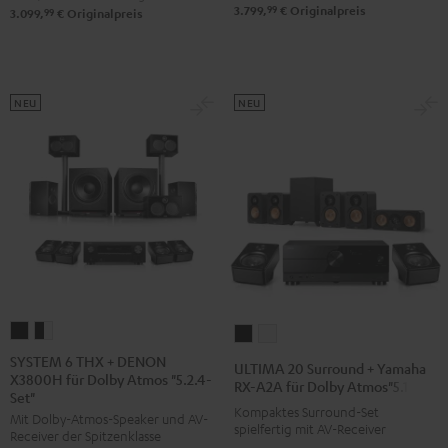
99
3.799,
€
Originalpreis
99
3.099,
€
Originalpreis
Atmos
Atmos
Atmos
Schwarz
Weiß
"5.1.2"
Schwarz
NEU
NEU
SYSTEM
SYSTEM
ULTIMA
ULTIMA
6
6
20
20
SYSTEM 6 THX + DENON
ULTIMA 20 Surround + Yamaha
X3800H für Dolby Atmos "5.2.4-
THX
THX
Surround
Surround
RX-A2A für Dolby Atmos"5.1.2"
Set"
+
+
+
+
Kompaktes Surround-Set
Mit Dolby-Atmos-Speaker und AV-
DENON
DENON
spielfertig mit AV-Receiver
Yamaha
Yamaha
Receiver der Spitzenklasse