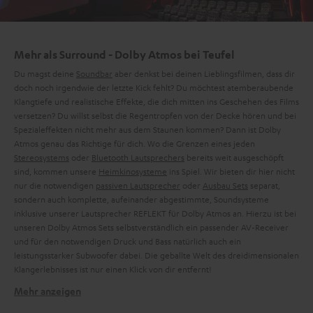
Mehr als Surround - Dolby Atmos bei Teufel
Du magst deine
Soundbar
aber denkst bei deinen Lieblingsfilmen, dass dir
doch noch irgendwie der letzte Kick fehlt? Du möchtest atemberaubende
Klangtiefe und realistische Effekte, die dich mitten ins Geschehen des Films
versetzen? Du willst selbst die Regentropfen von der Decke hören und bei
Spezialeffekten nicht mehr aus dem Staunen kommen? Dann ist Dolby
Atmos genau das Richtige für dich. Wo die Grenzen eines jeden
Stereosystems
oder
Bluetooth Lautsprechers
bereits weit ausgeschöpft
sind, kommen unsere
Heimkinosysteme
ins Spiel. Wir bieten dir hier nicht
nur die notwendigen
passiven Lautsprecher
oder
Ausbau Sets
separat,
sondern auch komplette, aufeinander abgestimmte, Soundsysteme
inklusive unserer Lautsprecher REFLEKT für Dolby Atmos an. Hierzu ist bei
unseren Dolby Atmos Sets selbstverständlich ein passender AV-Receiver
und für den notwendigen Druck und Bass natürlich auch ein
leistungsstarker Subwoofer dabei. Die geballte Welt des dreidimensionalen
Klangerlebnisses ist nur einen Klick von dir entfernt!
Mehr anzeigen
Was ist Dolby Atmos?