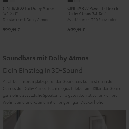
22
22
22
22
CINEBAR 22 für Dolby Atmos
CINEBAR 22 Power Edition für
"5.1-Set"
Dolby Atmos "5.1-Set"
für
für
Power
Power
Die starke mit Dolby Atmos
Mit stärkerem T 10 Subwoofer
Dolby
Dolby
Edition
Edition
Atmos
Atmos
für
für
599,
€
699,
€
99
99
"5.1-
"5.1-
Dolby
Dolby
Set"
Set"
Atmos
Atmos
Schwarz
Weiß
"5.1-
"5.1-
Set"
Set"
Soundbars mit Dolby Atmos
Schwarz
Weiß
Dein Einstieg in 3D-Sound
Auch bei unseren platzsparenden Soundbars kommst du in den
Genuss der Dolby Atmos Technologie. Erlebe raumfüllenden Sound,
ganz ohne zusätzliche Speaker. Eine gute Alternative für kleinere
Wohnräume und Räume mit einer geringen Deckenhöhe.