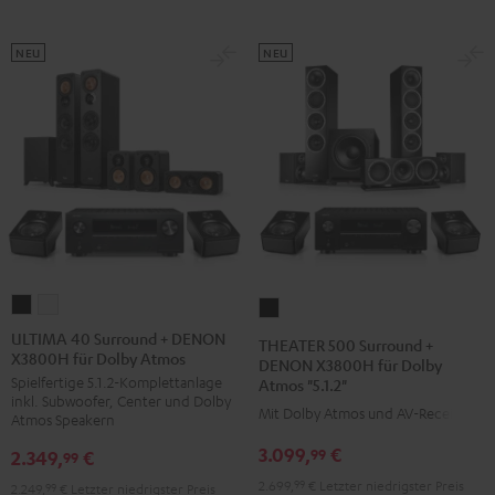
NEU
NEU
ULTIMA
ULTIMA
THEATER
40
40
500
ULTIMA 40 Surround + DENON
THEATER 500 Surround +
X3800H für Dolby Atmos
Surround
Surround
Surround
DENON X3800H für Dolby
Spielfertige 5.1.2-Komplettanlage
Atmos "5.1.2"
+
+
+
inkl. Subwoofer, Center und Dolby
DENON
DENON
Mit Dolby Atmos und AV-Receiver
DENON
Atmos Speakern
X3800H
X3800H
X3800H
3.099,
€
99
2.349,
€
99
für
für
für
2.699,
99
€
Letzter niedrigster Preis
2.249,
99
€
Letzter niedrigster Preis
Dolby
Dolby
Dolby