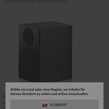
Dipol-Lautsprecher der Spitzenklasse.
Wähle ein Land oder eine Region, um Inhalte für
deinen Standort zu sehen und online einzukaufen.
Dipol-Lautsprecher T 500 DL 16
Die T 500 D sind doppelt bestückt – pro Seite arbeiten je ein
SLOWAKEI
Hochtöner und ein Tiefmitteltöner phasenversetzt. Eine