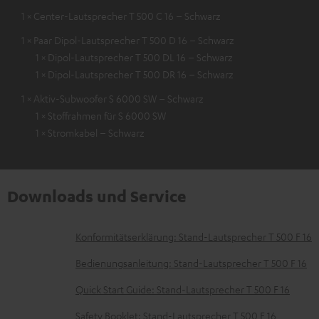
1 × Center-Lautsprecher T 500 C 16 – Schwarz
1 × Paar Dipol-Lautsprecher T 500 D 16 – Schwarz
1 × Dipol-Lautsprecher T 500 DL 16 – Schwarz
1 × Dipol-Lautsprecher T 500 DR 16 – Schwarz
1 × Aktiv-Subwoofer S 6000 SW – Schwarz
1 × Stoffrahmen für S 6000 SW
1 × Stromkabel – Schwarz
Downloads und Service
D
Konformitätserklärung: Stand-Lautsprecher T 500 F 16
o
Bedienungsanleitung: Stand-Lautsprecher T 500 F 16
k
Quick Start Guide: Stand-Lautsprecher T 500 F 16
u
Safety Booklet: Stand-Lautsprecher T 500 F 16