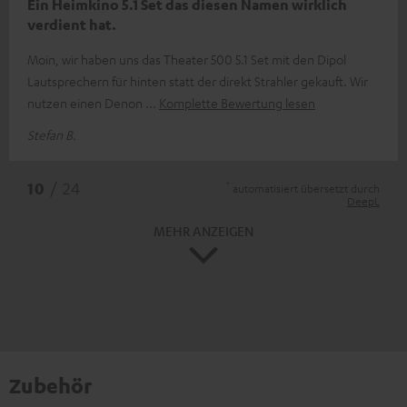
Ein Heimkino 5.1 Set das diesen Namen wirklich
verdient hat.
Moin, wir haben uns das Theater 500 5.1 Set mit den Dipol
Lautsprechern für hinten statt der direkt Strahler gekauft. Wir
nutzen einen Denon
Komplette Bewertung lesen
Stefan B.
*
10
/ 24
automatisiert übersetzt durch
DeepL
MEHR ANZEIGEN
Zubehör