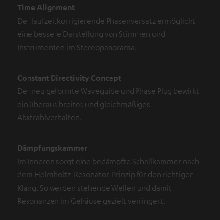
Time Alignment
Der laufzeitkorrigierende Phasenversatz ermöglicht
eine bessere Darstellung von Stimmen und
Instrumenten im Stereopanorama.
Constant Directivity Concept
Der neu geformte Waveguide und Phase Plug bewirkt
ein überaus breites und gleichmäßiges
Abstrahlverhalten.
Dämpfungskammer
Im Inneren sorgt eine bedämpfte Schallkammer nach
dem Helmholtz-Resonator-Prinzip für den richtigen
Klang. So werden stehende Wellen und damit
Resonanzen im Gehäuse gezielt verringert.