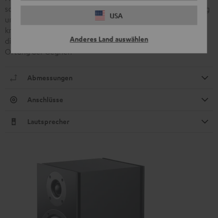
solche Dipolkonzeption erzeugt eine diffuse Raumabbildung
USA
und ist der entscheidende Faktor für eine vor Spannung
knisternde, packende Atmosphäre. Fürs Gaming lassen sich
Anderes Land auswählen
die Dipole umschalten zu Direktstrahlern für eine perfekte
Ortung der Gegner.
Abmessungen
Anschlüsse
Lautsprecher