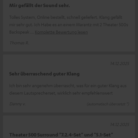
Mir gefällt der Sound sehr.
Tolles System, Online bestellt, schnell geliefert. Klang gefällt
mir sehr gut. Ich Habe es an einem Marantz mit 2 Theater 500s
Backspeak
Komplette Bewertung lesen
Thomas R.
14.12.2025
Sehr überraschend guter Klang
Ich bin sehr angenehm überrascht, was für ein guter Klang aus
diesem Lautsprecherset, wirklich sehr empfehlenswert
Danny v.
(automatisch übersetzt *)
14.12.2025
Theater 500 Surround "7.2.4-Set" und "5.1-Set"