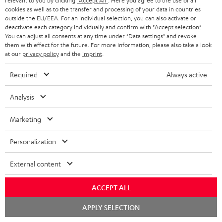
d
relevant to you by clicking
"Accept All"
. Here you agree to the use of all
r
cookies as well as to the transfer and processing of your data in countries
I
Versandinfos
u
l
outside the EU/EEA. For an individual selection, you can also activate or
n
deactivate each category individually and confirm with
"Accept selection"
.
k
a
You can adjust all consents at any time under "Data settings" and revoke
f
t
them with effect for the future. For more information, please also take a look
d
at our
privacy policy
and the
imprint
.
o
F
e
I
Gesetzliche Gewährleistung
r
A
Required
Always active
n
n
m
Q
Analysis
f
a
s
o
t
Marketing
A
Audio-Lexikon: Fachbegriffe schnell erklärt
r
i
u
Personalization
m
o
d
a
n
External content
i
K
Persönliche Kaufberatung
t
e
o
o
+49 30 217 84 217
i
ACCEPT ALL
n
Mo – Fr 08:00 – 19:00 Uhr
-
n
o
z
Chat
APPLY SELECTION
Sa 09:00 – 17:30 Uhr
starten
L
t
n
u
Sonn- und Feiertage geschlossen