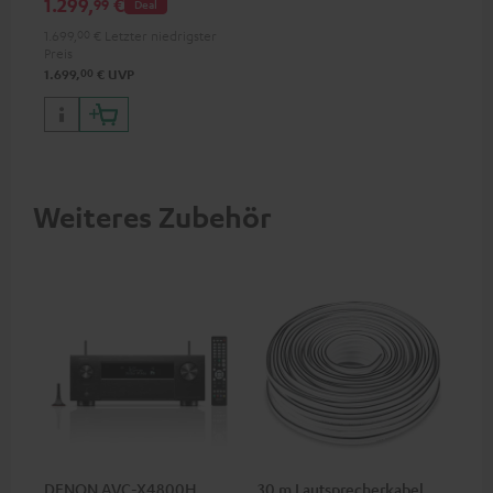
1.299,
€
99
Deal
1.699,
00
€
Letzter niedrigster
Preis
00
1.699,
€
UVP
Weiteres Zubehör
DENON AVC-X4800H
30 m Lautsprecherkabel
30