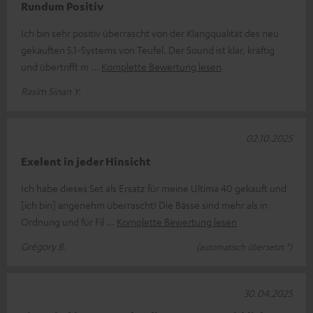
Rundum Positiv
Ich bin sehr positiv überrascht von der Klangqualität des neu
gekauften 5.1-Systems von Teufel. Der Sound ist klar, kräftig
und übertrifft m
Komplette Bewertung lesen
Rasim Sinan Y.
02.10.2025
Exelent in jeder Hinsicht
Ich habe dieses Set als Ersatz für meine Ultima 40 gekauft und
[ich bin] angenehm überrascht! Die Bässe sind mehr als in
Ordnung und für Fil
Komplette Bewertung lesen
Grégory B.
(automatisch übersetzt *)
30.04.2025