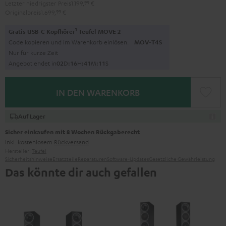
Letzter niedrigster Preis
1.199,
99
€
Originalpreis
1.699,
99
€
1
Gratis USB-C Kopfhörer
Teufel MOVE 2
Code kopieren und im Warenkorb einlösen.
MOV-T4S
Nur für kurze Zeit
Angebot endet in
0
2
D
:
1
6
H
:
4
1
M
:
1
0
S
IN DEN WARENKORB
Auf Lager
Sicher einkaufen mit 8 Wochen Rückgaberecht
inkl. kostenlosem
Rückversand
Hersteller:
Teufel
Sicherheitshinweise
Ersatzteile
Reparaturen
Software-Updates
Gesetzliche Gewährleistung
Das könnte dir auch gefallen