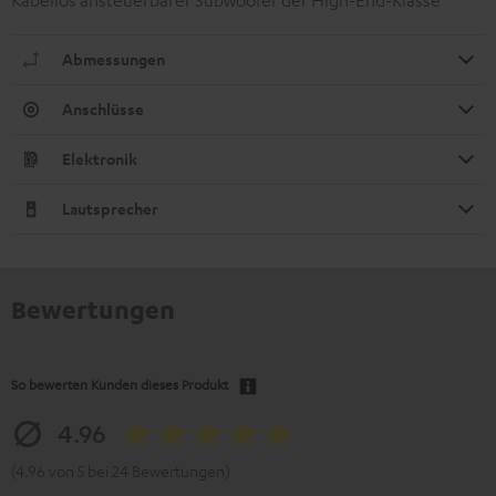
Kabellos ansteuerbarer Subwoofer der High-End-Klasse
Abmessungen
Anschlüsse
Elektronik
Lautsprecher
Bewertungen
So bewerten Kunden dieses Produkt
4.96
(4.96 von 5 bei 24 Bewertungen)