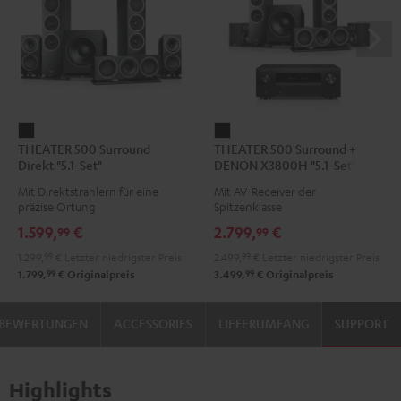
THEATER
THEATER
THEATER 500 Surround
THEATER 500 Surround +
500
500
Direkt "5.1-Set"
DENON X3800H "5.1-Set"
Surround
Surround
Mit Direktstrahlern für eine
Mit AV-Receiver der
Direkt
+
präzise Ortung
Spitzenklasse
"5.1-
DENON
1.599,
€
2.799,
€
99
99
Set"
X3800H
1.299,
99
€
Letzter niedrigster Preis
2.499,
99
€
Letzter niedrigster Preis
Schwarz
"5.1-
99
99
1.799,
€
Originalpreis
3.499,
€
Originalpreis
Set"
Schwarz
BEWERTUNGEN
ACCESSORIES
LIEFERUMFANG
SUPPORT
Highlights