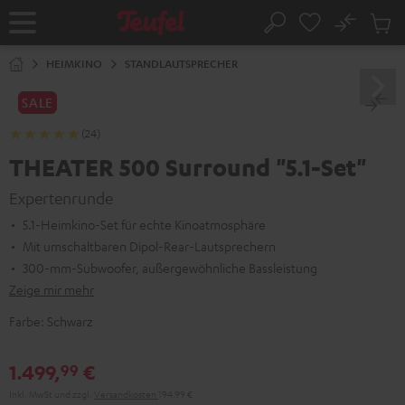
ZUM
NHALT
No
Abs
Startseite
Suche
RINGEN
Artike
im
HEIMKINO
STANDLAUTSPRECHER
Waren
SALE
(24)
THEATER 500 Surround "5.1-Set"
Expertenrunde
5.1-Heimkino-Set für echte Kinoatmosphäre
Mit umschaltbaren Dipol-Rear-Lautsprechern
300-mm-Subwoofer, außergewöhnliche Bassleistung
Zeige mir mehr
Farbe:
Schwarz
1.499,
€
99
Inkl. MwSt
und zzgl.
Versandkosten
194,99 €