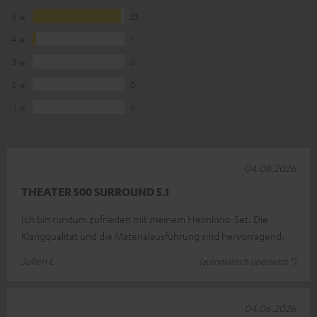
5
23
4
1
3
0
2
0
1
0
04.08.2026
THEATER 500 SURROUND 5.1
Ich bin rundum zufrieden mit meinem Heimkino-Set. Die
Klangqualität und die Materialausführung sind hervorragend.
Julien L.
(automatisch übersetzt *)
04.06.2026