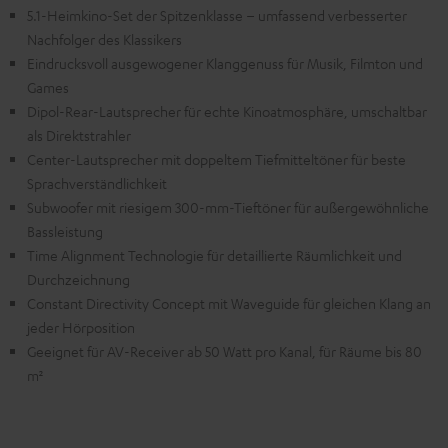
5.1-Heimkino-Set der Spitzenklasse – umfassend verbesserter
Nachfolger des Klassikers
Eindrucksvoll ausgewogener Klanggenuss für Musik, Filmton und
Games
Dipol-Rear-Lautsprecher für echte Kinoatmosphäre, umschaltbar
als Direktstrahler
Center-Lautsprecher mit doppeltem Tiefmitteltöner für beste
Sprachverständlichkeit
Subwoofer mit riesigem 300-mm-Tieftöner für außergewöhnliche
Bassleistung
Time Alignment Technologie für detaillierte Räumlichkeit und
Durchzeichnung
Constant Directivity Concept mit Waveguide für gleichen Klang an
jeder Hörposition
Geeignet für AV-Receiver ab 50 Watt pro Kanal, für Räume bis 80
m²