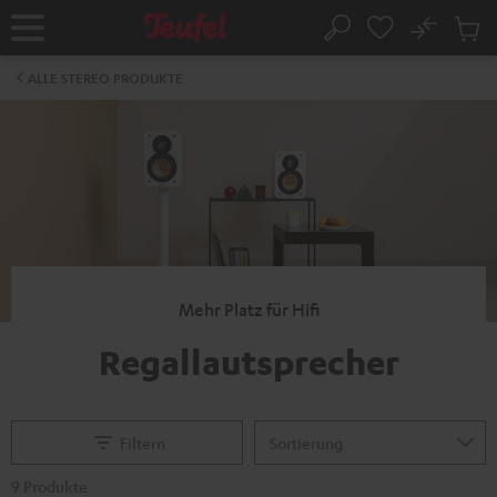
ZUM
NHALT
No
Abs
Startseite
Suche
RINGEN
Artike
im
ALLE STEREO PRODUKTE
Waren
Mehr Platz für Hifi
Regallautsprecher
Filtern
9 Produkte