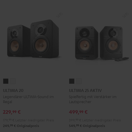
ULTIMA
ULTIMA
ULTIMA
ULTIMA
20
20
25
25
ULTIMA 20
ULTIMA 25 AKTIV
Schwarz
Weiß
AKTIV
AKTIV
Legendärer ULTIMA-Sound im
Spielfertig mit Verstärker im
Regal
Lautsprecher
Night
Pure
Black
White
229,
€
499,
€
99
99
179,
99
€
Letzter niedrigster Preis
399,
99
€
Letzter niedrigster Preis
99
99
249,
€
Originalpreis
549,
€
Originalpreis