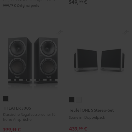
549,
€
99
99
999,
€
Originalpreis
THEATER
Teufel
Teufel
500S
ONE
ONE
THEATER 500S
Teufel ONE S Stereo-Set
Schwarz
S
S
Klassische Regallautsprecher für
Spare im Doppelpack
hohe Ansprüche
Stereo-
Stereo-
439,
€
99
Set
Set
399,
€
99