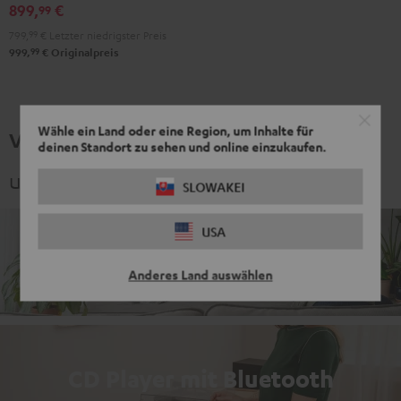
Schwarz
899,
€
99
799,
99
€
Letzter niedrigster Preis
99
999,
€
Originalpreis
Wähle ein Land oder eine Region, um Inhalte für
Verwandte Themen
deinen Standort zu sehen und online einzukaufen.
und spannende Kategorien
SLOWAKEI
USA
Komplettanlagen
Anderes Land auswählen
CD Player mit Bluetooth