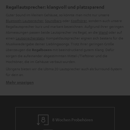
Regallautsprecher: klangvoll und platzsparend
Guter Sound im kleinen Gehäuse, so könnte man nicht nur unsere
Bluetooth-Lautsprecher
,
Soundbars
oder
Kopfhörer
, sondern auch unsere
Regallautsprecher kurz und markant bezeichnen. Aufgrund ihrer geringen
Abmessungen passen beide Lautsprecher ins Regal, an die
Wand
oder auf
einen
Lautsprecherstativ
. Kompaktlautsprecher eignen sich bestens für die
Musikwiedergabe deiner Lieblingssongs. Trotz Ihrer geringen Größe
überzeugen die
mit beeindruckend gutem Klang. Dafür
Regalboxen
sorgen die aufeinander abgestimmten Mittel-/Tieftöner und die
Hochtöner, die im Gehäuse verbaut wurden.
Übrigens bieten wir die Ultima 20 Lautsprecher auch als Surround-System
für dein
an.
Mehr anzeigen
Welche Regallautsprecher-Modelle gibt es?
Wir unterscheiden bei unseren
Lautsprechern
grundsätzlich zwischen zwei
Arten:
.
Passive und aktive Lautsprecher
von Teufel sind reine
Stereo-Boxen
, die
Alle passiven Regallautsprecher
am
Verstärker oder AV-Receiver
angeschlossen werden müssen. Durch ihr
dezentes Design passen die Regalboxen grundsätzlich zu deinen bereits
8 Wochen Probehören
vorhandenen HiFi-Geräten. Natürlich haben wir auch entsprechende Mini-