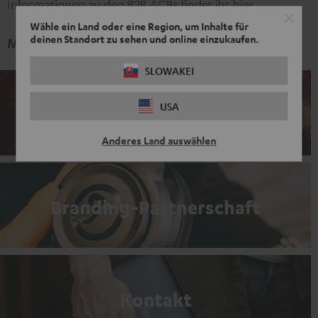
Informationen zu den B2B AGBs findet ihr
hier
.
Wähle ein Land oder eine Region, um Inhalte für
deinen Standort zu sehen und online einzukaufen.
Mehr erfahren
SLOWAKEI
USA
Verkaufsförderung
Anderes Land auswählen
Branding-Partnerschaft
Kontakt