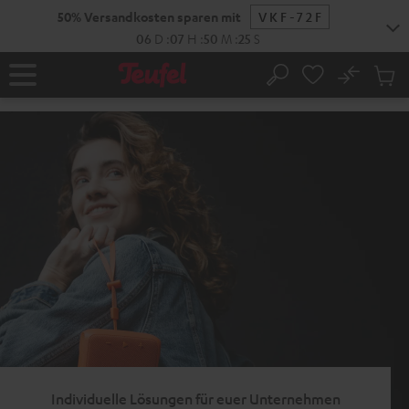
ZUM
50% Versandkosten sparen mit
VKF-72F
NHALT
RINGEN
06
D
:
07
H
:
50
M
:
25
S
No
Abs
Startseite
Suche
Artike
im
Waren
Individuelle Lösungen für euer Unternehmen