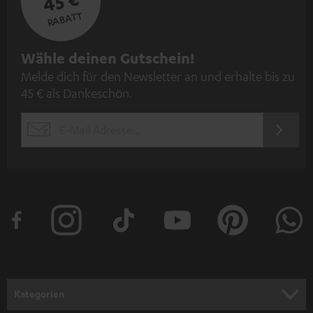
45 €
RABATT
N
Wähle deinen Gutschein!
Melde dich für den Newsletter an und erhalte bis zu
e
45 € als Dankeschön.
w
s
JETZT
EMAIL
l
ANME
WIDGET
e
t
t
e
r
a
n
Kategorien
m