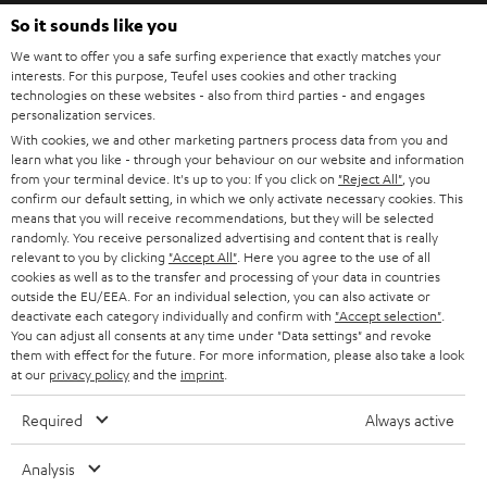
HEIMKINO
e
So it sounds like you
Unternehmen
l
We want to offer you a safe surfing experience that exactly matches your
HEIMKINO-KOMPLETTANLAGEN
interests. For this purpose, Teufel uses cookies and other tracking
SUPPORT
d
Teufel Onlineshops
technologies on these websites - also from third parties - and engages
personalization services.
SOUNDBARS
u
KARRIERE
DEUTSCHLAND
With cookies, we and other marketing partners process data from you and
n
learn what you like - through your behaviour on our website and information
STEREO
PRESSE & MARKETING
from your terminal device. It's up to you: If you click on
"Reject All"
, you
g
confirm our default setting, in which we only activate necessary cookies. This
ÖSTERREICH
SMART HOME
means that you will receive recommendations, but they will be selected
GESCHÄFTSKUNDEN
randomly. You receive personalized advertising and content that is really
relevant to you by clicking
"Accept All"
. Here you agree to the use of all
SCHWEIZ
BLUETOOTH-LAUTSPRECHER
PARTNERPROGRAMM
cookies as well as to the transfer and processing of your data in countries
outside the EU/EEA. For an individual selection, you can also activate or
KOPFHÖRER
deactivate each category individually and confirm with
"Accept selection"
.
NIEDERLANDE
BLOG
You can adjust all consents at any time under "Data settings" and revoke
BLUETOOTH-KOPFHÖRER
them with effect for the future. For more information, please also take a look
NEWSLETTER
at our
privacy policy
and the
imprint
.
BELGIEN
STEREOANLAGEN
STORES
Required
Always active
FRANKREICH
LAUTSPRECHER
DEINE VORTEILE BEI TEUFEL
Analysis