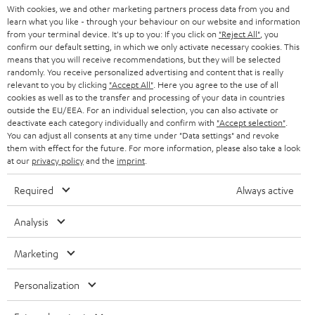
KARRIERE
Welche Radiogeräte können Webradios empfangen?
DEUTSCHLAND
With cookies, we and other marketing partners process data from you and
n
learn what you like - through your behaviour on our website and information
Um Webradios wiedergeben zu können, müssen die Radios über
STEREO
PRESSE & MARKETING
from your terminal device. It's up to you: If you click on
"Reject All"
, you
g
entsprechende WLAN-Module und Software verfügen. Sämtliche Teufel-
confirm our default setting, in which we only activate necessary cookies. This
ÖSTERREICH
Streaming-Lautsprecher können über die Teufel Home App (früher
SMART HOME
means that you will receive recommendations, but they will be selected
GESCHÄFTSKUNDEN
Raumfeld App) und
TuneIn
Webradios und Radiosender aus der ganzen
randomly. You receive personalized advertising and content that is really
Welt empfangen und wiedergeben. Doch auch reine Webradio-
relevant to you by clicking
"Accept All"
. Here you agree to the use of all
SCHWEIZ
BLUETOOTH-LAUTSPRECHER
PARTNERPROGRAMM
Empfänger und Digitalradios, wie das RADIO 3SIXTY können für das
cookies as well as to the transfer and processing of your data in countries
streamen von Radiosendern genutzt werden. Mit der MUSICSTATION
outside the EU/EEA. For an individual selection, you can also activate or
KOPFHÖRER
kannst du neben UKW, DAB+ und Internetradio auch deine CDs dank
deactivate each category individually and confirm with
"Accept selection"
.
NIEDERLANDE
BLOG
You can adjust all consents at any time under "Data settings" and revoke
verbautem CD-Player wiedergeben und mit unseren HOLISTEN kannst du
BLUETOOTH-KOPFHÖRER
them with effect for the future. For more information, please also take a look
die Radiosender per Sprachbefehl über Amazon Alexa auswählen.
NEWSLETTER
at our
privacy policy
and the
imprint
.
BELGIEN
Was ist ein Internetradio?
STEREOANLAGEN
STORES
Required
Always active
Internetradios sind Geräte, welche dazu in der Lage sind, Radiosender über
FRANKREICH
das Internet zu streamen. Diese Geräte verbinden sich über einen
LAUTSPRECHER
DEINE VORTEILE BEI TEUFEL
Analysis
integrierten Webbrowser mit den jeweiligen Seiten des Webradios über
das heimische
WLAN-Netzwerk
oder per angeschlossenem Lan-Kabel.
POLEN
ULTIMA-SERIE
TEUFEL STORY
Anbieter von Radiosendungen über das Internet werden ebenfalls
Marketing
allgemein als „Internetradios“ oder „Webradios“ bezeichnet. Es kann daher
Technische Änderungen, Tippfehler und Irrtum vorbehalten. Das auf unseren
IN-EAR-KOPFHÖRER
SPANIEN
UNSER MANAGEMENT
sowohl ein Empfangsgerät als auch Radiosender, welche über das Internet
Fotos abgebildete Zubehör ist nicht im Lieferumfang enthalten. Etwaige
Personalization
übertragen werden, gemeint sein.
Entsorgungsgebühren für Batterien sind im Preis inbegriffen.
FANSHOP
NACHHALTIGKEIT