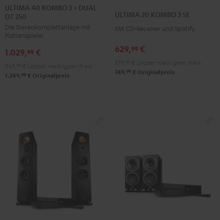
40
40
ULTIMA 40 KOMBO 3 + DUAL
20
20
ULTIMA 20 KOMBO 3 SE
DT 250
KOMBO
KOMBO
KOMBO
KOMBO
Die Stereokomplettanlage mit
3
3
Mit CD-Receiver und Spotify
3
3
Plattenspieler
+
+
SE
SE
629,
€
99
1.029,
€
DUAL
DUAL
99
Schwarz
Weiß
579,
99
€
Letzter niedrigster Preis
DT
DT
969,
99
€
Letzter niedrigster Preis
99
749,
€
Originalpreis
250
250
99
1.249,
€
Originalpreis
Schwarz
Weiß