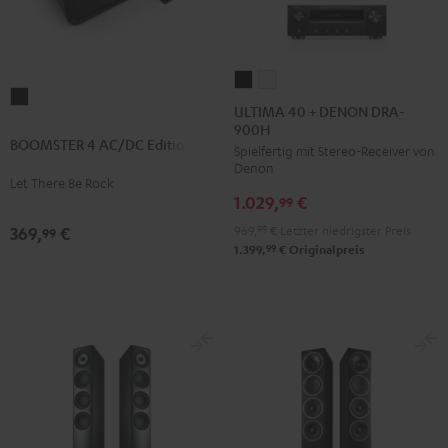
ULTIMA
ULTIMA
BOOMSTER
40
40
ULTIMA 40 + DENON DRA-
4
900H
+
+
BOOMSTER 4 AC/DC Edition
AC/DC
Spielfertig mit Stereo-Receiver von
DENON
DENON
Denon
Edition
DRA-
DRA-
Let There Be Rock
Night
1.029,
€
900H
900H
99
Black
Schwarz
Weiß
969,
99
€
Letzter niedrigster Preis
369,
€
99
99
1.399,
€
Originalpreis