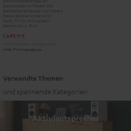
Stereokomplettanlage der
R-
Spitzenklasse mit Theater 500
N800A
Standlautsprecherpaar und Yamaha
Stereo-Receiver R-N800A für
Schwarz
Musik, TV-Ton und Games in
Räumen bis ca. 35 m²
1.649,
€
99
1.449,
99
€
Letzter niedrigster Preis
99
1.998,
€
Originalpreis
Verwandte Themen
und spannende Kategorien
Aktivlautsprecher