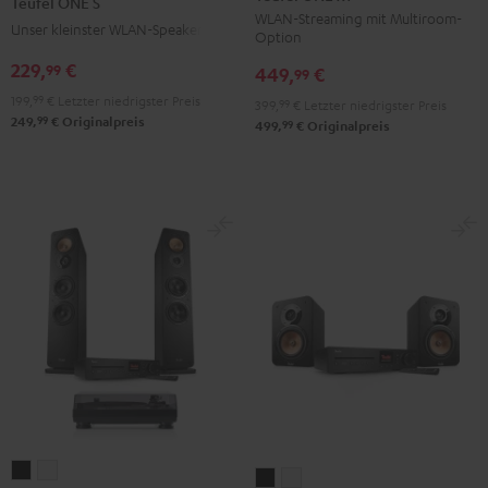
Teufel ONE S
M
M
S
S
WLAN-Streaming mit Multiroom-
Unser kleinster WLAN-Speaker
Option
Schwarz
Weiß
Schwarz
Weiß
229,
€
99
449,
€
99
199,
99
€
Letzter niedrigster Preis
399,
99
€
Letzter niedrigster Preis
99
249,
€
Originalpreis
99
499,
€
Originalpreis
ULTIMA
ULTIMA
ULTIMA
ULTIMA