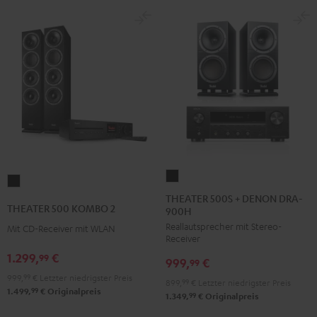
THEATER
THEATER
500S
THEATER 500S + DENON DRA-
500
THEATER 500 KOMBO 2
900H
+
KOMBO
Reallautsprecher mit Stereo-
DENON
Mit CD-Receiver mit WLAN
2
Receiver
DRA-
Schwarz
1.299,
€
99
999,
€
900H
99
999,
99
€
Letzter niedrigster Preis
Schwarz
899,
99
€
Letzter niedrigster Preis
99
1.499,
€
Originalpreis
99
1.349,
€
Originalpreis