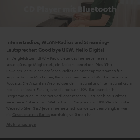
CD Player mit Bluetooth
Internetradios, WLAN-Radios und Streaming-
Lautsprecher: Good bye UKW, Hello Digital
Im Vergleich zum UKW – Radio bietet das Internet eine sehr
kostengünstige Möglichkeit, ein Radio zu betreiben. Dies führt
unweigerlich zu einer größeren Vielfalt an Nischenprogrammen für
jegliche Art von Musikstilen, Radioprogrammen und Wortbeiträgen wie
Podcasts. Die Anzahl an Webradiosendern national und international kaum
noch zu erfassen. Fakt ist, dass die meisten UKW-Radiosender ihr
Programm auch im Internet verfügbar machen. Darüber hinaus gibt es
viele reine Anbieter von Webradios. Im Gegensatz zu UKW-Sendern ist ein
Webradio über (fast) jeden Internetanschluss weltweit empfangbar, was
die
Geschichte des Radios
nachhaltig verändert hat.
Mehr anzeigen
Küchenradios von Teufel: Das RADIO 3SIXTY
Ein Küchenradio ist viel mehr als nur ein Radio. Es begleitet dich durch den