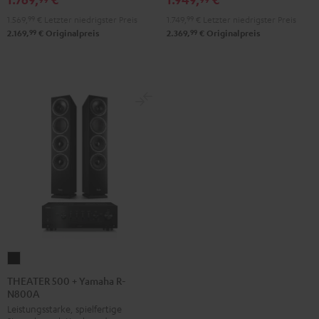
+
+
1.569,
99
€
Letzter niedrigster Preis
1.749,
99
€
Letzter niedrigster Preis
DUAL
Pro-
99
99
2.169,
€
Originalpreis
2.369,
€
Originalpreis
DT
Ject
500
Debut
Schwarz
S
Phono
Schwarz
THEATER
500
THEATER 500 + Yamaha R-
N800A
+
Leistungsstarke, spielfertige
Yamaha