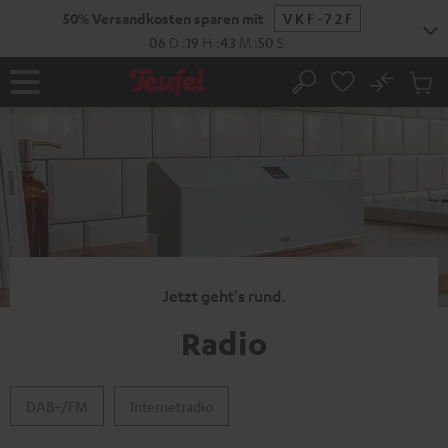
ZUM
50% Versandkosten sparen mit
VKF-72F
NHALT
RINGEN
06
D
:
19
H
:
43
M
:
49
S
No
Abs
Startseite
Suche
Artike
im
Waren
Jetzt geht's rund.
Radio
DAB+/FM
Internetradio