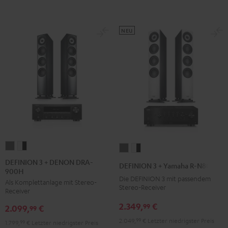
NEU
DEFINION
DEFINION
DEFINION
DEFINION
3
3
3
3
DEFINION 3 + DENON DRA-
DEFINION 3 + Yamaha R-N800A
900H
+
+
+
+
Die DEFINION 3 mit passendem
Als Komplettanlage mit Stereo-
DENON
DENON
Yamaha
Yamaha
Stereo-Receiver
Receiver
DRA-
DRA-
R-
R-
2.349,
€
99
2.099,
€
900H
900H
99
N800A
N800A
Anthrazit
Weiß
2.049,
99
€
Letzter niedrigster Preis
Anthrazit
Weiß
1.799,
99
€
Letzter niedrigster Preis