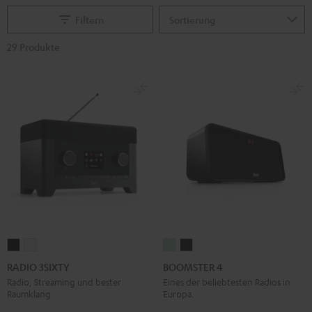
Filtern
29 Produkte
RADIO
RADIO
BOOMSTER
BOOMSTER
3SIXTY
3SIXTY
4
4
RADIO 3SIXTY
BOOMSTER 4
Schwarz
Weiß
Mint
Night
Radio, Streaming und bester
Eines der beliebtesten Radios in
Raumklang
Europa.
Green
Black