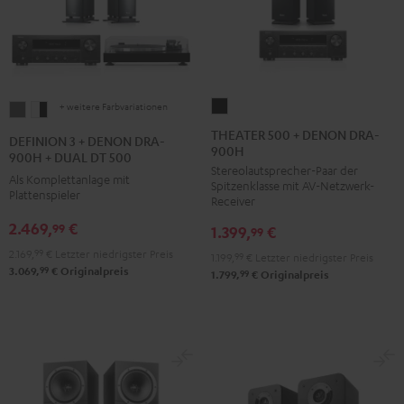
+ weitere Farbvariationen
THEATER
DEFINION
DEFINION
500
3
3
THEATER 500 + DENON DRA-
DEFINION 3 + DENON DRA-
900H
+
+
+
900H + DUAL DT 500
Stereolautsprecher-Paar der
DENON
DENON
DENON
Als Komplettanlage mit
Spitzenklasse mit AV-Netzwerk-
DRA-
Plattenspieler
DRA-
DRA-
Receiver
900H
900H
900H
2.469,
€
99
1.399,
€
99
Schwarz
+
+
2.169,
99
€
Letzter niedrigster Preis
1.199,
99
€
Letzter niedrigster Preis
DUAL
DUAL
99
3.069,
€
Originalpreis
99
1.799,
€
Originalpreis
DT
DT
500
500
Anthrazit
Weiß
/
Schwarz