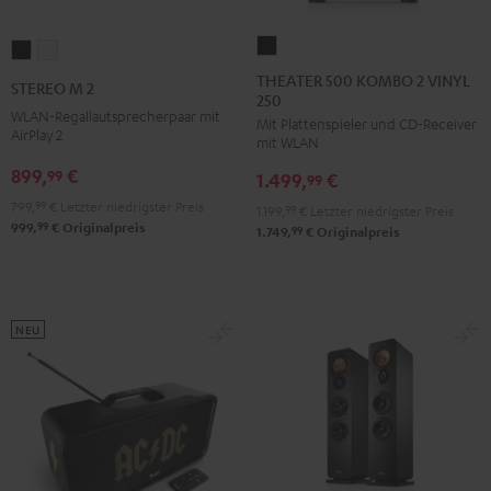
THEATER
STEREO
STEREO
500
M
M
THEATER 500 KOMBO 2 VINYL
STEREO M 2
250
KOMBO
2
2
WLAN-Regallautsprecherpaar mit
Mit Plattenspieler und CD-Receiver
2
Schwarz
Weiß
AirPlay 2
mit WLAN
VINYL
899,
€
99
1.499,
€
250
99
Schwarz
799,
99
€
Letzter niedrigster Preis
1.199,
99
€
Letzter niedrigster Preis
99
999,
€
Originalpreis
99
1.749,
€
Originalpreis
NEU