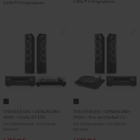
99
2.898,
€
Originalpreis
/
99
2.699,
€
Originalpreis
/
Schwarz
Schwarz
THEATER
THEATER
500
500
THEATER 500 + DENON DRA-
THEATER 500 + DENON DRA-
900H + DUAL DT 500
900H + Pro-Ject Debut S Phono
+
+
Mit Plattenspieler und Stereo-
Mit Plattenspieler und Stereo-
DENON
DENON
Receiver
Receiver
DRA-
DRA-
1.769,
€
1.949,
€
900H
900H
99
99