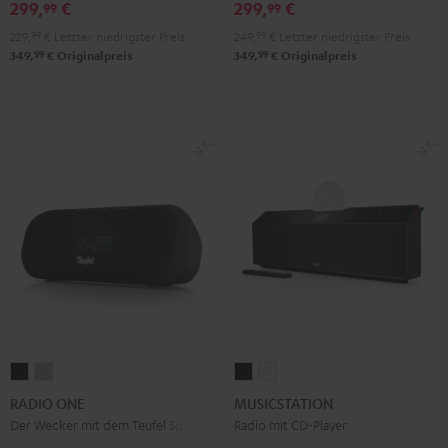
299,
€
299,
€
99
99
229,
99
€
Letzter niedrigster Preis
249,
99
€
Letzter niedrigster Preis
99
99
349,
€
Originalpreis
349,
€
Originalpreis
RADIO
RADIO
MUSICSTATION
MUSICSTATION
ONE
ONE
Schwarz
Weiß
RADIO ONE
MUSICSTATION
Black
Light
Der Wecker mit dem Teufel Sound
Radio mit CD-Player
Gray