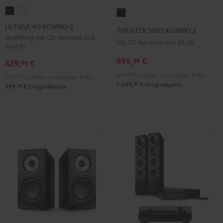
ULTIMA
ULTIMA
THEATER
40
40
500S
ULTIMA 40 KOMBO 3
THEATER 500S KOMBO 2
KOMBO
KOMBO
KOMBO
Spielfertig mit CD-Receiver und
Mit CD-Receiver und WLAN
Spotify
3
3
2
Schwarz
Weiß
899,
€
99
Schwarz
829,
€
99
699,
99
€
Letzter niedrigster Preis
769,
99
€
Letzter niedrigster Preis
99
1.049,
€
Originalpreis
99
999,
€
Originalpreis