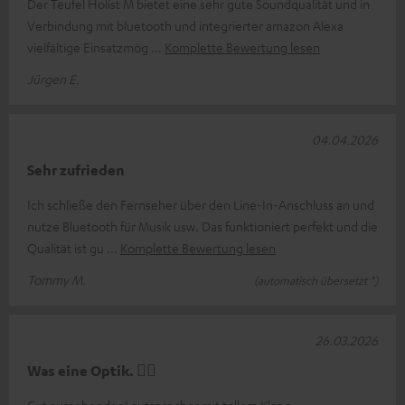
Der Teufel Holist M bietet eine sehr gute Soundqualität und in
Verbindung mit bluetooth und integrierter amazon Alexa
vielfältige Einsatzmög
Komplette Bewertung lesen
Jürgen E.
04.04.2026
Sehr zufrieden
Ich schließe den Fernseher über den Line-In-Anschluss an und
nutze Bluetooth für Musik usw. Das funktioniert perfekt und die
Qualität ist gu
Komplette Bewertung lesen
Tommy M.
(automatisch übersetzt *)
26.03.2026
Was eine Optik. 👍🏼
Gut aussehender Lautsprecher mit tollem Klang.