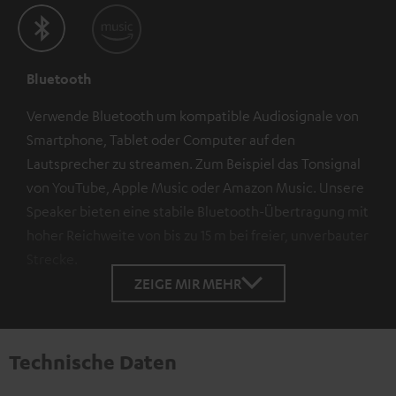
Bluetooth
Verwende Bluetooth um kompatible Audiosignale von
Smartphone, Tablet oder Computer auf den
Lautsprecher zu streamen. Zum Beispiel das Tonsignal
von YouTube, Apple Music oder Amazon Music. Unsere
Speaker bieten eine stabile Bluetooth-Übertragung mit
hoher Reichweite von bis zu 15 m bei freier, unverbauter
Strecke.
ZEIGE MIR MEHR
Technische Daten