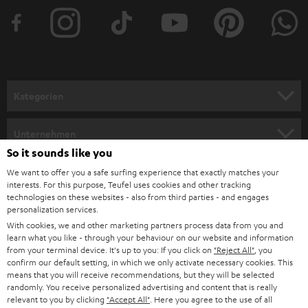
t
e
r
a
n
Kategorien
m
HEIMKINO
e
Unternehmen
l
So it sounds like you
HEIMKINO-KOMPLETTANLAGEN
SUPPORT
d
Teufel Onlineshops
We want to offer you a safe surfing experience that exactly matches your
interests. For this purpose, Teufel uses cookies and other tracking
SOUNDBARS
u
KARRIERE
technologies on these websites - also from third parties - and engages
DEUTSCHLAND
personalization services.
n
STEREO
With cookies, we and other marketing partners process data from you and
PRESSE & MARKETING
g
learn what you like - through your behaviour on our website and information
ÖSTERREICH
SMART HOME
from your terminal device. It's up to you: If you click on
"Reject All"
, you
GESCHÄFTSKUNDEN
confirm our default setting, in which we only activate necessary cookies. This
means that you will receive recommendations, but they will be selected
SCHWEIZ
BLUETOOTH-LAUTSPRECHER
PARTNERPROGRAMM
randomly. You receive personalized advertising and content that is really
relevant to you by clicking
"Accept All"
. Here you agree to the use of all