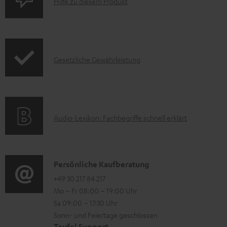
P
Hilfe zu diesem Produkt
p
z
r
r
u
o
o
m
d
d
H
I
Gesetzliche Gewährleistung
u
u
e
n
k
c
r
f
t
t
u
o
F
.
n
A
Audio-Lexikon: Fachbegriffe schnell erklärt
r
A
s
t
u
m
Q
u
e
d
a
s
p
r
i
K
Persönliche Kaufberatung
t
p
l
o
o
+49 30 217 84 217
i
o
Mo – Fr 08:00 – 19:00 Uhr
a
-
n
o
Sa 09:00 – 17:30 Uhr
r
d
L
t
n
Sonn- und Feiertage geschlossen
t
e
e
a
Teufel Support