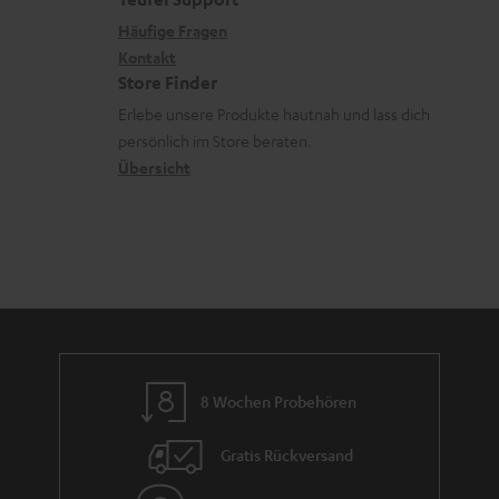
e
.
n
x
k
n
Häufige Fragen
l
i
Kontakt
t
z
Store Finder
i
k
d
u
Erlebe unsere Produkte hautnah und lass dich
n
o
a
r
persönlich im Store beraten.
k
n
t
G
Übersicht
s
e
a
.
n
r
t
a
i
n
t
t
l
i
e
e
8 Wochen Probehören
_
h
Gratis Rückversand
i