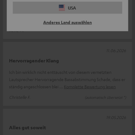
USA
Teufelverrückt
Einfach nur stark im Klang.Einmal Teufel immer Teufel.
Anderes Land auswählen
René H.
11.06.2026
Hervorragender Klang
Ich bin wirklich nicht enttäuscht von diesem vernetzten
Lautsprecher Hervorragende Bassabstimmung Schade, dass er
ständig angeschlossen blei
Komplette Bewertung lesen
Christelle F.
(automatisch übersetzt *)
19.05.2026
Alles gut soweit