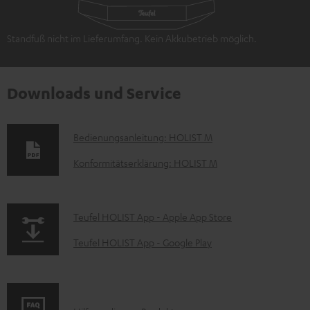
Standfuß nicht im Lieferumfang. Kein Akkubetrieb möglich.
Downloads und Service
D
Bedienungsanleitung: HOLIST M
o
Konformitätserklärung: HOLIST M
k
u
p
Teufel HOLIST App - Apple App Store
m
a
e
Teufel HOLIST App - Google Play
g
n
e
t
.
e