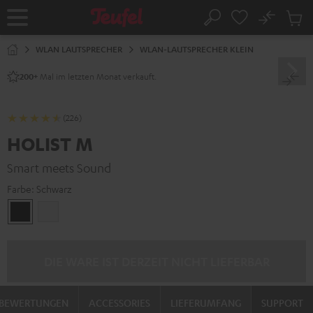
ZUM
NHALT
No
Abs
Startseite
Suche
RINGEN
Artike
im
WLAN LAUTSPRECHER
WLAN-LAUTSPRECHER KLEIN
Waren
Mal im letzten Monat verkauft.
200+
(226)
HOLIST M
Smart meets Sound
Farbe:
Schwarz
Schwarz
Weiß
DIE WARE IST DERZEIT NICHT LIEFERBAR
BEWERTUNGEN
ACCESSORIES
LIEFERUMFANG
SUPPORT