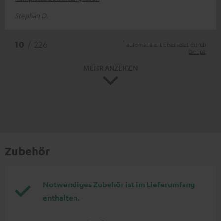
Stephan D.
*
10
/ 226
automatisiert übersetzt durch
DeepL
MEHR ANZEIGEN
Zubehör
Notwendiges Zubehör ist im Lieferumfang
enthalten.