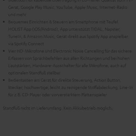
Gerät, Google Play Music, YouTube, Apple Music, Internet-Radio
und mehr
Bequemes Einrichten & Steuern am Smartphone mit Teufel
HOLIST App (iOS/Android), App unterstützt TIDAL, Napster,
TuneIn, & Amazon Music, Gerät direkt aus Spotify App anspielbar
via Spotify Connect
Vier HD-Mikrofone und Electronic Noise Cancelling für das sichere
Erfassen von Sprachbefehlen aus allen Richtungen und bei hohen
Lautstärken, Hardware-Ausschalter für alle Mikrofone, auch auf
optionalen Standfuß stellbar
Bedientasten am Gerät für direkte Steuerung, Action Button,
Wecker, hochwertige, leicht zu reinigende Stoffabdeckung, Line-In
für z.B. CD-Player oder vorverstärktem Plattenspieler
Standfuß nicht im Lieferumfang. Kein Akkubetrieb möglich.