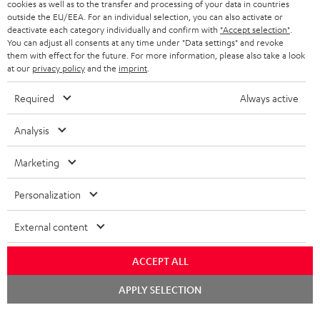
KOPFHÖRER
cookies as well as to the transfer and processing of your data in countries
NIEDERLANDE
BLOG
outside the EU/EEA. For an individual selection, you can also activate or
deactivate each category individually and confirm with
"Accept selection"
.
BLUETOOTH-KOPFHÖRER
NEWSLETTER
You can adjust all consents at any time under "Data settings" and revoke
BELGIEN
them with effect for the future. For more information, please also take a look
STEREOANLAGEN
at our
privacy policy
and the
imprint
.
STORES
FRANKREICH
LAUTSPRECHER
Required
Always active
DEINE VORTEILE BEI TEUFEL
POLEN
ULTIMA-SERIE
Analysis
TEUFEL STORY
Technische Änderungen, Tippfehler und Irrtum vorbehalten. Das auf unseren
IN-EAR-KOPFHÖRER
Marketing
SPANIEN
UNSER MANAGEMENT
Fotos abgebildete Zubehör ist nicht im Lieferumfang enthalten. Etwaige
Entsorgungsgebühren für Batterien sind im Preis inbegriffen.
FANSHOP
Personalization
NACHHALTIGKEIT
ITALIEN
©2026 Lautsprecher Teufel GmbH - All rights reserved.
NEUHEITEN
External content
UNSERE WERTE
USA
Impressum
AGB
Datenschutz
Daten-Einstellungen
EU Data Act
BARRIEREFREIHEIT
ACCEPT ALL
Vertrag widerrufen
WEITERE LÄNDER
Chat
APPLY SELECTION
starten