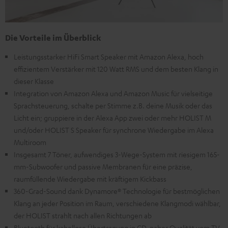
Die Vorteile im Überblick
Leistungsstarker HiFi Smart Speaker mit Amazon Alexa, hoch
effizientem Verstärker mit 120 Watt RMS und dem besten Klang in
dieser Klasse
Integration von Amazon Alexa und Amazon Music für vielseitige
Sprachsteuerung, schalte per Stimme z.B. deine Musik oder das
Licht ein; gruppiere in der Alexa App zwei oder mehr HOLIST M
und/oder HOLIST S Speaker für synchrone Wiedergabe im Alexa
Multiroom
Insgesamt 7 Töner, aufwendiges 3-Wege-System mit riesigem 165-
mm-Subwoofer und passive Membranen für eine präzise,
raumfüllende Wiedergabe mit kräftigem Kickbass
360-Grad-Sound dank Dynamore® Technologie für bestmöglichen
Klang an jeder Position im Raum, verschiedene Klangmodi wählbar,
der HOLIST strahlt nach allen Richtungen ab
Bluetooth für kabellose Übertragung in CD-naher Qualität vom TV-