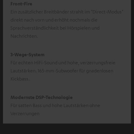
Front-Fire
Ein zusätzlicher Breitbänder strahlt im "Direct-Modus"
direkt nach vorn und erhöht nochmals die
Sprachverständlichkeit bei Hörspielen und
Nachrichten.
3-Wege-System
Für echten HiFi-Sound und hohe, verzerrungsfreie
Lautstärken. 165-mm-Subwoofer für gnadenlosen
Kickbass.
Modernste DSP-Technologie
Für satten Bass und hohe Lautstärken ohne
Verzerrungen