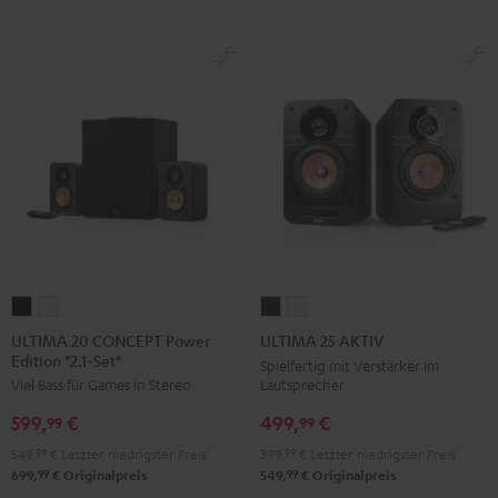
ULTIMA
ULTIMA
ULTIMA
ULTIMA
20
20
25
25
ULTIMA 20 CONCEPT Power
ULTIMA 25 AKTIV
Edition "2.1-Set"
CONCEPT
CONCEPT
AKTIV
AKTIV
Spielfertig mit Verstärker im
Lautsprecher
Viel Bass für Games in Stereo
Power
Power
Night
Pure
Edition
Edition
Black
White
499,
€
599,
€
99
99
"2.1-
"2.1-
399,
99
€
Letzter niedrigster Preis
549,
99
€
Letzter niedrigster Preis
Set"
Set"
99
99
549,
€
Originalpreis
699,
€
Originalpreis
Schwarz
Weiß