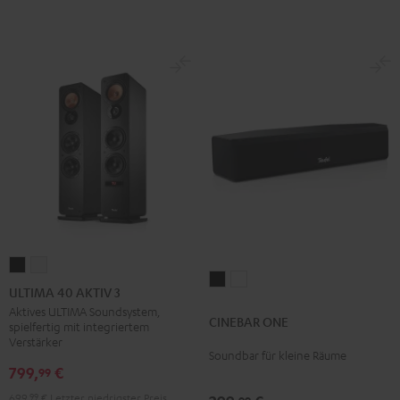
ULTIMA
ULTIMA
CINEBAR
CINEBAR
40
40
ULTIMA 40 AKTIV 3
ONE
ONE
AKTIV
AKTIV
Aktives ULTIMA Soundsystem,
CINEBAR ONE
Black
White
spielfertig mit integriertem
3
3
Verstärker
Schwarz
Weiß
Soundbar für kleine Räume
799,
€
99
699,
99
€
Letzter niedrigster Preis