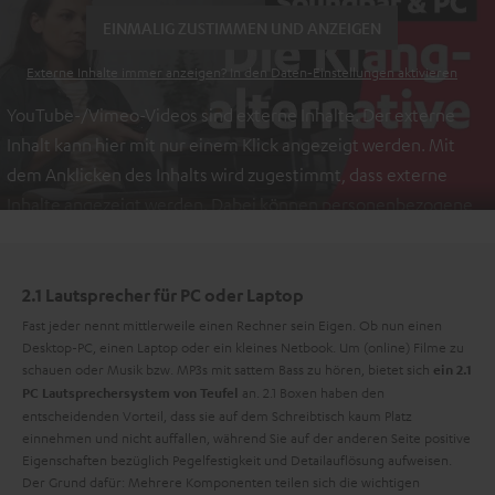
EINMALIG ZUSTIMMEN UND ANZEIGEN
Externe Inhalte immer anzeigen? In den Daten‑Einstellungen aktivieren
YouTube-/Vimeo-Videos sind externe Inhalte. Der externe
Inhalt kann hier mit nur einem Klick angezeigt werden. Mit
dem Anklicken des Inhalts wird zugestimmt, dass externe
Inhalte angezeigt werden. Dabei können personenbezogene
Daten an Drittplattformen übermittelt werden.
Weitere
Informationen sind in der Datenschutzerklärung unter I zu
finden
.
2.1 Lautsprecher für PC oder Laptop
Fast jeder nennt mittlerweile einen Rechner sein Eigen. Ob nun einen
Desktop-PC, einen Laptop oder ein kleines Netbook. Um (online) Filme zu
schauen oder Musik bzw. MP3s mit sattem Bass zu hören, bietet sich
ein 2.1
an. 2.1 Boxen haben den
PC Lautsprechersystem von Teufel
entscheidenden Vorteil, dass sie auf dem Schreibtisch kaum Platz
einnehmen und nicht auffallen, während Sie auf der anderen Seite positive
Eigenschaften bezüglich Pegelfestigkeit und Detailauflösung aufweisen.
Der Grund dafür: Mehrere Komponenten teilen sich die wichtigen