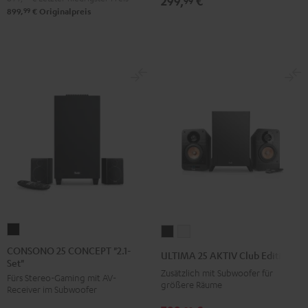
299,
€
99
99
899,
€
Originalpreis
CONSONO
ULTIMA
ULTIMA
25
25
25
CONSONO 25 CONCEPT "2.1-
ULTIMA 25 AKTIV Club Edition
Set"
CONCEPT
AKTIV
AKTIV
Zusätzlich mit Subwoofer für
Fürs Stereo-Gaming mit AV-
"2.1-
Club
Club
größere Räume
Receiver im Subwoofer
Set"
Edition
Edition