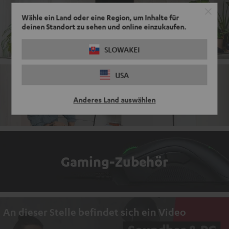
Wähle ein Land oder eine Region, um Inhalte für
Komplettanlagen
deinen Standort zu sehen und online einzukaufen.
SLOWAKEI
USA
Soundbars mit Radio
Anderes Land auswählen
Gaming-Zubehör
An dieser Stelle befindet sich ein Video