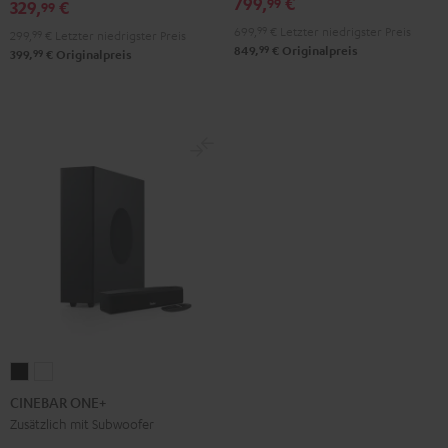
799,
€
99
329,
€
Schwarz
99
Night
Pure
699,
99
€
Letzter niedrigster Preis
Black
White
299,
99
€
Letzter niedrigster Preis
99
849,
€
Originalpreis
99
399,
€
Originalpreis
CINEBAR
CINEBAR
ONE+
ONE+
CINEBAR ONE+
Black
White
Zusätzlich mit Subwoofer