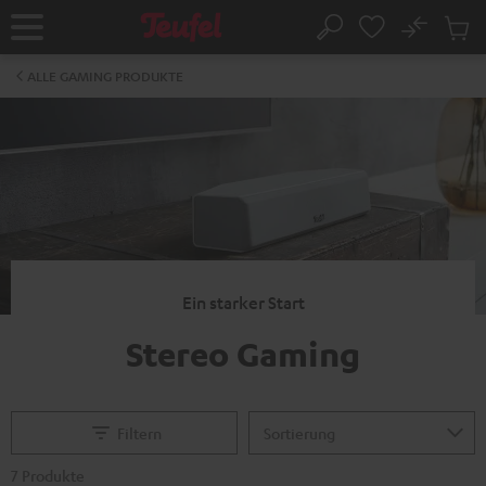
ZUM
NHALT
No
Abs
Startseite
Suche
RINGEN
Artike
im
ALLE GAMING PRODUKTE
Waren
Ein starker Start
Stereo Gaming
Filtern
7 Produkte