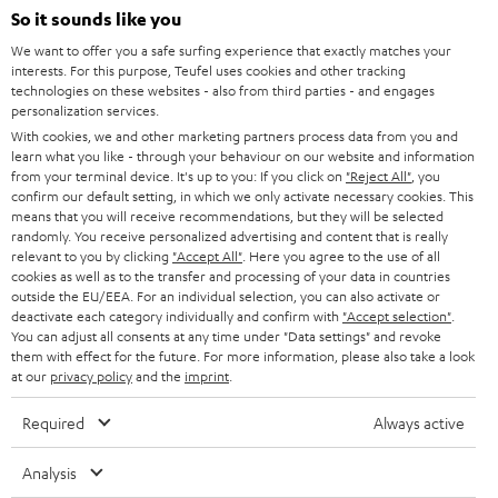
HEIMKINO
e
So it sounds like you
Unternehmen
l
We want to offer you a safe surfing experience that exactly matches your
HEIMKINO-KOMPLETTANLAGEN
interests. For this purpose, Teufel uses cookies and other tracking
SUPPORT
d
Teufel Onlineshops
technologies on these websites - also from third parties - and engages
personalization services.
SOUNDBARS
u
KARRIERE
With cookies, we and other marketing partners process data from you and
DEUTSCHLAND
n
learn what you like - through your behaviour on our website and information
STEREO
PRESSE & MARKETING
from your terminal device. It's up to you: If you click on
"Reject All"
, you
g
confirm our default setting, in which we only activate necessary cookies. This
ÖSTERREICH
SMART HOME
means that you will receive recommendations, but they will be selected
GESCHÄFTSKUNDEN
randomly. You receive personalized advertising and content that is really
relevant to you by clicking
"Accept All"
. Here you agree to the use of all
SCHWEIZ
BLUETOOTH-LAUTSPRECHER
PARTNERPROGRAMM
cookies as well as to the transfer and processing of your data in countries
outside the EU/EEA. For an individual selection, you can also activate or
KOPFHÖRER
deactivate each category individually and confirm with
"Accept selection"
.
NIEDERLANDE
BLOG
You can adjust all consents at any time under "Data settings" and revoke
them with effect for the future. For more information, please also take a look
BLUETOOTH-KOPFHÖRER
NEWSLETTER
at our
privacy policy
and the
imprint
.
BELGIEN
STEREOANLAGEN
STORES
Required
Always active
FRANKREICH
LAUTSPRECHER
DEINE VORTEILE BEI TEUFEL
Analysis