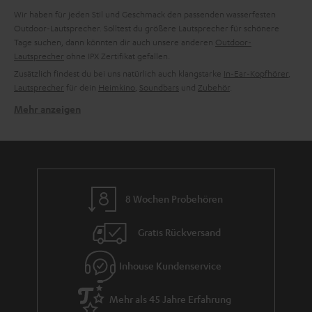
Wir haben für jeden Stil und Geschmack den passenden wasserfesten
Outdoor-Lautsprecher. Solltest du größere Lautsprecher für schönere
Tage suchen, dann könnten dir auch unsere anderen
Outdoor-
Lautsprecher
ohne IPX Zertifikat gefallen.
Zusätzlich findest du bei uns natürlich auch klangstarke
In-Ear-Kopfhörer
,
Lautsprecher
für dein
Heimkino
,
Soundbars
und
Zubehör
.
Mehr anzeigen
Schicke Schale, soundstarker Kern – der MOTIV GO.
Dank dem stylischen Look dieses kleinen wasserfesten Soundgiganten ist
dieser Bluetooth Lautsprecher nicht nur im Outdoor Bereich ein echter
Hingucker. Die schicke Box lässt sich auch zu Hause in jede
Wohnlandschaft elegant integrieren. Zudem bieten wir den MOTIV GO
Lautsprecher in vier verschiedenen Farben an.
8 Wochen Probehören
Klanglich überzeugt dieser kompakte Bluetooth Lautsprecher mit zwei
strapazierfähigen Vollbereichstreibern und zwei passiven
Gratis Rückversand
Bassmembranen. Durch die integrierte Dynamore Software wird das
Stereo Panorama dieses Lautsprechers nochmals voller und Musik wird,
trotz der geringen Maße dieser kleinen Box, lebendig und detailgetreu
Inhouse Kundenservice
wiedergegeben. Bluetooth 5.0 mit aptX® für Musikstreaming in CD-
ähnlicher Qualität ist ebenso integriert wie ein Party-Modus. Mit diesem
Mehr als 45 Jahre Erfahrung
können zwei Smartphones parallel mit der Box verbunden werden. Ein