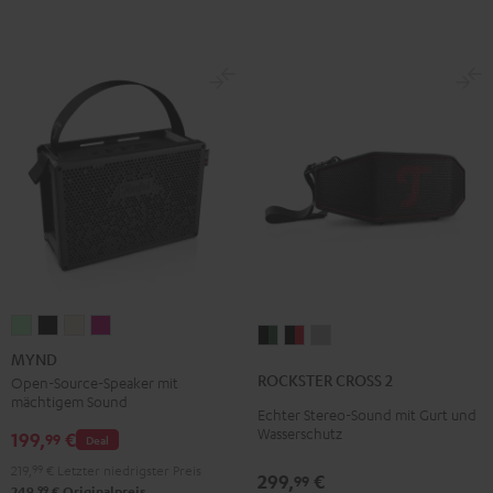
MYND
MYND
MYND
MYND
ROCKSTER
ROCKSTER
ROCKSTER
Light
Warm
Warm
Wild
MYND
CROSS
CROSS
CROSS
Mint
Black
White
Berry
ROCKSTER CROSS 2
Open-Source-Speaker mit
2
2
2
mächtigem Sound
Echter Stereo-Sound mit Gurt und
Black
Black
Light
Wasserschutz
199,
€
99
Deal
&
&
Gray
Green
Red
219,
99
€
Letzter niedrigster Preis
299,
€
99
99
249,
€
Originalpreis