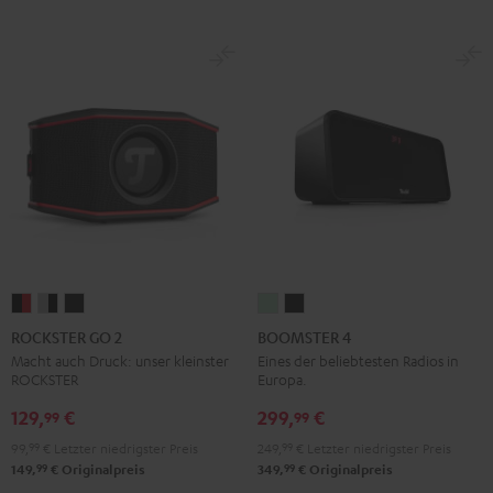
ROCKSTER
ROCKSTER
ROCKSTER
BOOMSTER
BOOMSTER
GO
GO
GO
4
4
ROCKSTER GO 2
BOOMSTER 4
2
2
2
Mint
Night
Macht auch Druck: unser kleinster
Eines der beliebtesten Radios in
ROCKSTER
Europa.
Black
Gray
Night
Green
Black
&
&
Black
129,
€
299,
€
99
99
Red
Black
99,
99
€
Letzter niedrigster Preis
249,
99
€
Letzter niedrigster Preis
99
99
149,
€
Originalpreis
349,
€
Originalpreis