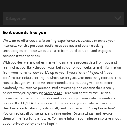
haben wir ein 1/4-Zoll-Gewinde an der Unterseite des Lautsprechers
a
verbaut, welches zur Aufnahme einer GoPro oder an Stativen genutzt
werden kann.
n
Kategorien
m
Flexibel originell – der BOOMSTER
HEIMKINO
e
Erlebe die Neuauflage dieses Allrounders im neuen Look. Der BOOMSTER
So it sounds like you
Unternehmen
erhielt jetzt ein noch robusteres und sogar wasserfestes Gehäuse (nach
l
We want to offer you a safe surfing experience that exactly matches your
IPX5 Norm) und besticht mit dem neuen intuitiven Bedienkonzept,
HEIMKINO-KOMPLETTANLAGEN
interests. For this purpose, Teufel uses cookies and other tracking
SUPPORT
d
haptischen Buttons und integriertem Display. Aber nicht nur das Design
Teufel Onlineshops
technologies on these websites - also from third parties - and engages
wurde überarbeitet. Das beliebte Bluetooth Soundsystem mit FM/UKW
personalization services.
SOUNDBARS
u
KARRIERE
(inkl. RDS) und DAB+ wurde akustisch und hardwareseitig nochmals
With cookies, we and other marketing partners process data from you and
DEUTSCHLAND
n
verbessert. So verfügt der neue BOOMSTER über Bluetooth 5.0 mit apt-X®
learn what you like - through your behaviour on our website and information
STEREO
für kabelloses Streamen von Musik/Podcast in CD-Qualität über Spotify
PRESSE & MARKETING
from your terminal device. It's up to you: If you click on
"Reject All"
, you
g
App & Co. Und unterstützt Multipoint (ein zweites Smartphone kann
confirm our default setting, in which we only activate necessary cookies. This
ÖSTERREICH
SMART HOME
means that you will receive recommendations, but they will be selected
gekoppelt werden). Die akustische Performance wird durch zwei
GESCHÄFTSKUNDEN
randomly. You receive personalized advertising and content that is really
zusätzliche seitliche passive Bassmembrane unterstützt und darüber
relevant to you by clicking
"Accept All"
. Here you agree to the use of all
SCHWEIZ
BLUETOOTH-LAUTSPRECHER
hinaus ist ein mittig integrierter Frontfire-Subwoofer vorhanden. Kraftvolle
PARTNERPROGRAMM
cookies as well as to the transfer and processing of your data in countries
und präzise Bässe, die harmonisch ins Klangbild passen, sind damit
outside the EU/EEA. For an individual selection, you can also activate or
garantiert. Ein geschlossenes Gehäuse mit 2 Hoch-, und 2 Mitteltönern
KOPFHÖRER
deactivate each category individually and confirm with
"Accept selection"
.
NIEDERLANDE
BLOG
runden das 2.1-Stereo-System mit Dynamore Technologie ab. Ebenfalls
You can adjust all consents at any time under "Data settings" and revoke
haben wir einen „True wireless Stereo Modus“ integriert mit welchem du
them with effect for the future. For more information, please also take a look
BLUETOOTH-KOPFHÖRER
NEWSLETTER
nun zwei BOOMSTER als Stereosystem mit echter Kanaltrennung nutzen
at our
privacy policy
and the
imprint
.
BELGIEN