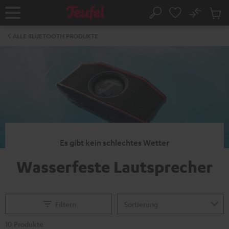
ZUM
NHALT
No
Abs
Startseite
Suche
RINGEN
Artike
im
ALLE BLUETOOTH PRODUKTE
Waren
Es gibt kein schlechtes Wetter
Wasserfeste Lautsprecher
Filtern
10 Produkte