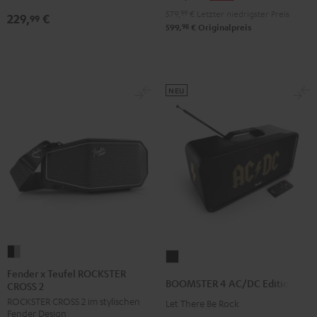
Black
Black
Light
579,
99
€
Letzter niedrigster Preis
229,
€
99
&
&
Gray
98
599,
€
Originalpreis
Green
Red
NEU
Fender
BOOMSTER
x
Fender x Teufel ROCKSTER
4
BOOMSTER 4 AC/DC Edition
CROSS 2
Teufel
AC/DC
ROCKSTER CROSS 2 im stylischen
ROCKSTER
Let There Be Rock
Edition
Fender Design