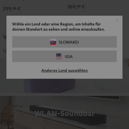
CROSS
Night
369,
€
99
299,
€
2
99
Black
Black
&
Wähle ein Land oder eine Region, um Inhalte für
deinen Standort zu sehen und online einzukaufen.
Steel
Verwandte Themen
SLOWAKEI
und spannende Kategorien
USA
Anderes Land auswählen
Zuhause - Indoor
WLAN-Soundbar