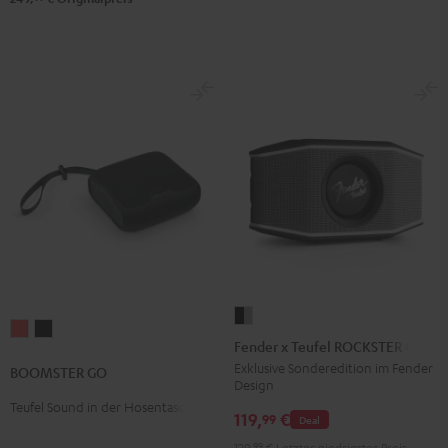
Fender
BOOMSTER
BOOMSTER
x
Fender x Teufel ROCKSTER GO 2
GO
GO
Teufel
Exklusive Sonderedition im Fender
BOOMSTER GO
Coral
Night
Design
ROCKSTER
Red
Black
Teufel Sound in der Hosentasche
GO
119,
€
99
Deal
2
129,
99
€
Letzter niedrigster Preis