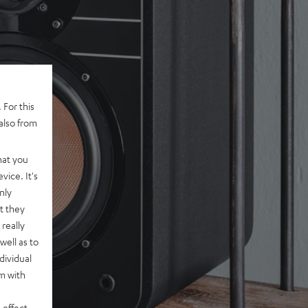
 For this
also from
hat you
vice. It's
nly
t they
really
well as to
dividual
rm with
 effect