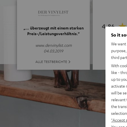
4.86
„… überzeugt mit einem starken
Preis-/Leistungsverhältnis.“
So it s
(4.86 von 5 b
We want t
www.dervinylist.com
purpose, 
04.03.2019
third par
ALLE BE
ALLE TESTBERICHTE
With coo
like - th
up to you
activate
will be s
relevant 
the trans
selection
"Accept 
You can a