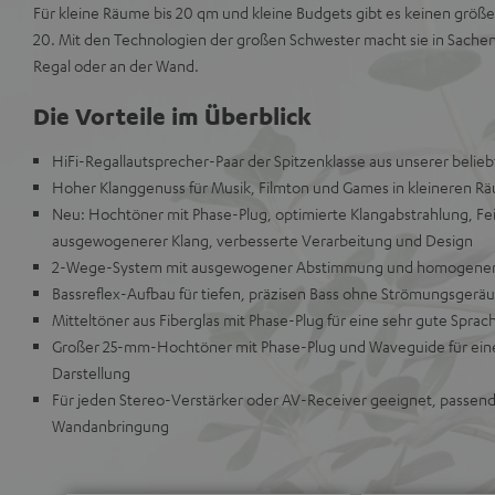
Für kleine Räume bis 20 qm und kleine Budgets gibt es keinen größer
20. Mit den Technologien der großen Schwester macht sie in Sachen
Regal oder an der Wand.
Die Vorteile im Überblick
HiFi-Regallautsprecher-Paar der Spitzenklasse aus unserer belie
Hoher Klanggenuss für Musik, Filmton und Games in kleineren 
Neu: Hochtöner mit Phase-Plug, optimierte Klangabstrahlung, Fe
ausgewogenerer Klang, verbesserte Verarbeitung und Design
2-Wege-System mit ausgewogener Abstimmung und homogenem
Bassreflex-Aufbau für tiefen, präzisen Bass ohne Strömungsgerä
Mitteltöner aus Fiberglas mit Phase-Plug für eine sehr gute Sprac
Großer 25-mm-Hochtöner mit Phase-Plug und Waveguide für eine d
Darstellung
Für jeden Stereo-Verstärker oder AV-Receiver geeignet, passend 
Wandanbringung