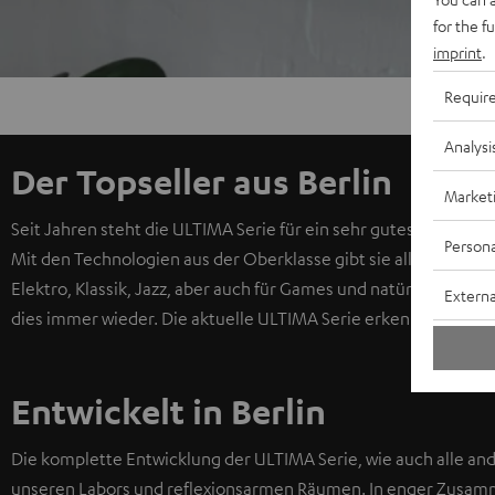
for the f
imprint
.
Requir
Analysi
Der Topseller aus Berlin
Market
Seit Jahren steht die ULTIMA Serie für ein sehr gutes Preis-Klan
Persona
Mit den Technologien aus der Oberklasse gibt sie alles bestens
Elektro, Klassik, Jazz, aber auch für Games und natürlich TV-
Externa
dies immer wieder. Die aktuelle ULTIMA Serie erkennt man am
Entwickelt in Berlin
Die komplette Entwicklung der ULTIMA Serie, wie auch alle ander
unseren Labors und reflexionsarmen Räumen. In enger Zusam