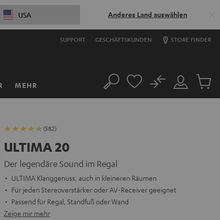
Anderes Land auswählen
USA
SUPPORT
GESCHÄFTSKUNDEN
STORE FINDER
No
R
MEHR
Suche
Mein
Artikel
Konto
im
Warenk
(582)
ULTIMA 20
Der legendäre Sound im Regal
ULTIMA Klanggenuss, auch in kleineren Räumen
Für jeden Stereoverstärker oder AV-Receiver geeignet
Passend für Regal, Standfuß oder Wand
Zeige mir mehr