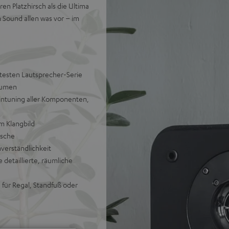
en Platzhirsch als die Ultima
 Sound allen was vor – im
btesten Lautsprecher-Serie
Räumen
intuning aller Komponenten,
 Klangbild
usche
hverständlichkeit
etaillierte, räumliche
für Regal, Standfuß oder