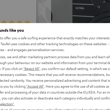
ounds like you
ei 582 Bewertungen)
o offer you a safe surfing experience that exactly matches your interests.
Teufel uses cookies and other tracking technologies on these websites - 
ties - and engages personalization services.
WERTUNGEN
kies, we and other marketing partners process data from you and learn w
rough your behaviour on our website and information from your terminal de
: If you click on
"Reject All"
, you confirm our default setting, in which we o
 necessary cookies. This means that you will receive recommendations, bu
elected randomly. You receive personalized advertising and content that is 
to you by clicking
"Accept All"
. Here you agree to the use of all cookies as 
fer and processing of your data in countries outside the EU/EEA. For an in
, you can also activate or deactivate each category individually and confi
selection"
.
djust all consents at any time under "Data settings" and revoke them with