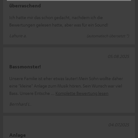
überraschend
Ich hatte mir das schon gedacht, nachdem ich die
Bewertungen gelesen hatte, aber was für ein Sound!
Lahure a.
(automatisch übersetzt *)
05.08.2025
Bassmonster!
Unsere Familie ist eher etwas lauter! Mein Sohn wollte daher
eine "kleine" Anlage zum Musik hören. Sein Wunsch war viel
Bass. Unsere Entsche
Komplette Bewertung lesen
Bernhard L.
04.07.2025
Anlage