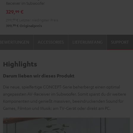
Receiver im Subwoofer
Set"
329,
€
99
Schwarz
299,
99
€
Letzter niedrigster Preis
99
399,
€
Originalpreis
BEWERTUNGEN
ACCESSORIES
LIEFERUMFANG
SUPPORT
Highlights
Darum lieben wir dieses Produkt
Die neue, spielfertige CONCEPT-Serie beherbergt einen optimal
angepassten AV-Receiver im Subwoofer. Somit sparst du dir weitere
Komponenten und genießt massiven, beeindruckenden Sound für
Games, Filmton und Musik: am TV-Gerät oder direkt am PC.