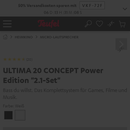
ZUM
50% Versandkosten sparen mit
VKF-72F
NHALT
RINGEN
06
D
:
13
H
:
31
M
:
07
S
No
Abs
Startseite
Suche
Artike
im
HEIMKINO
MICRO-LAUTSPRECHER
Waren
(20)
ULTIMA 20 CONCEPT Power
Edition "2.1-Set"
Bass du willst. Das Komplettsystem für Games, Filme und
Musik.
Farbe:
Weiß
Schwarz
Weiß