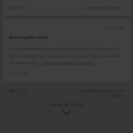
Robert P.
(automatisch übersetzt *)
11.02.2025
Besser geht nicht
Bin voll zufrieden klang und verarbeitung tip top lieferung ok
Nur die Einstellung Deep oder Loud am Sub hätte man auf die
Fernbedienung
Komplette Bewertung lesen
Jürgen W.
*
10
/ 20
automatisiert übersetzt durch
DeepL
MEHR ANZEIGEN