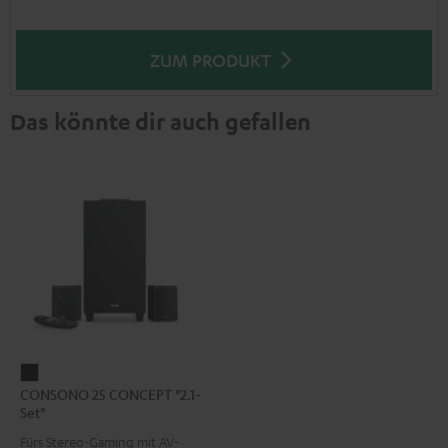
ZUM PRODUKT
Das könnte dir auch gefallen
CONSONO
CONSONO 25 CONCEPT "2.1-
25
Set"
CONCEPT
Fürs Stereo-Gaming mit AV-
"2.1-