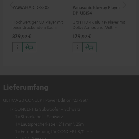
YAMAHA CD-S303
Panasonic Blu-ray Player
1,5
DP-UB154
C7
Hochwertiger CD-Player mit
Ultra HD 4K Blu-ray Player mit
Ver
beeindruckendem Sound und
Dolby Atmos und Multi HDR-
Kab
wertiger Verarbeitung
Unterstützung inklusive
mm
379,
€
179,
€
19
00
00
HDR10+ für eine überragende
Bildqualität mit lebensechten
Kontrasten und Farben
Lieferumfang
ULTIMA 20 CONCEPT Power Edition "2.1-Set"
1 × CONCEPT 12 Subwoofer – Schwarz
1 × Stromkabel – Schwarz
1 × Lautsprecherkabel, 2*1 mm², 25m
1 × Fernbedienung für CONCEPT 8/12 – -
2 × AAA-Batterie