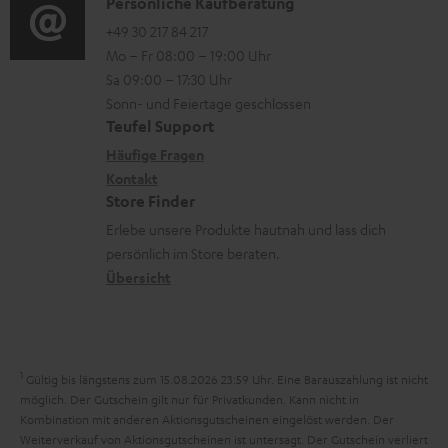
i
K
Persönliche Kaufberatung
t
d
o
o
+49 30 217 84 217
i
e
Mo – Fr 08:00 – 19:00 Uhr
-
n
o
n
Sa 09:00 – 17:30 Uhr
L
t
n
Sonn- und Feiertage geschlossen
e
a
e
Teufel Support
x
k
n
Häufige Fragen
i
Kontakt
t
z
Store Finder
k
d
u
Erlebe unsere Produkte hautnah und lass dich
o
a
r
persönlich im Store beraten.
n
t
G
Übersicht
e
a
n
r
a
1
Gültig bis längstens zum 15.08.2026 23:59 Uhr.
Eine Barauszahlung ist nicht
n
möglich. Der Gutschein gilt nur für Privatkunden. Kann nicht in
Kombination mit anderen Aktionsgutscheinen eingelöst werden. Der
t
Weiterverkauf von Aktionsgutscheinen ist untersagt. Der Gutschein verliert