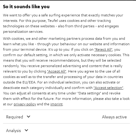
l
So it sounds like you
HEIMKINO-KOMPLETTANLAGEN
SUPPORT
d
Teufel Onlineshops
We want to offer you a safe surfing experience that exactly matches your
interests. For this purpose, Teufel uses cookies and other tracking
SOUNDBARS
u
KARRIERE
technologies on these websites - also from third parties - and engages
DEUTSCHLAND
personalization services.
n
STEREO
With cookies, we and other marketing partners process data from you and
PRESSE & MARKETING
g
learn what you like - through your behaviour on our website and information
ÖSTERREICH
SMART HOME
from your terminal device. It's up to you: If you click on
"Reject All"
, you
GESCHÄFTSKUNDEN
confirm our default setting, in which we only activate necessary cookies. This
means that you will receive recommendations, but they will be selected
SCHWEIZ
BLUETOOTH-LAUTSPRECHER
PARTNERPROGRAMM
randomly. You receive personalized advertising and content that is really
relevant to you by clicking
"Accept All"
. Here you agree to the use of all
KOPFHÖRER
cookies as well as to the transfer and processing of your data in countries
NIEDERLANDE
BLOG
outside the EU/EEA. For an individual selection, you can also activate or
deactivate each category individually and confirm with
"Accept selection"
.
BLUETOOTH-KOPFHÖRER
NEWSLETTER
You can adjust all consents at any time under "Data settings" and revoke
BELGIEN
them with effect for the future. For more information, please also take a look
STEREOANLAGEN
at our
privacy policy
and the
imprint
.
STORES
FRANKREICH
LAUTSPRECHER
Required
Always active
DEINE VORTEILE BEI TEUFEL
POLEN
ULTIMA-SERIE
Analysis
TEUFEL STORY