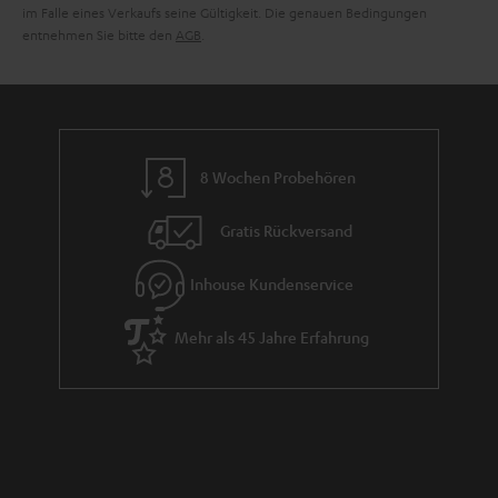
i
im Falle eines Verkaufs seine Gültigkeit. Die genauen Bedingungen
entnehmen Sie bitte den
AGB
.
e
8 Wochen Probehören
Gratis Rückversand
Inhouse Kundenservice
Mehr als 45 Jahre Erfahrung