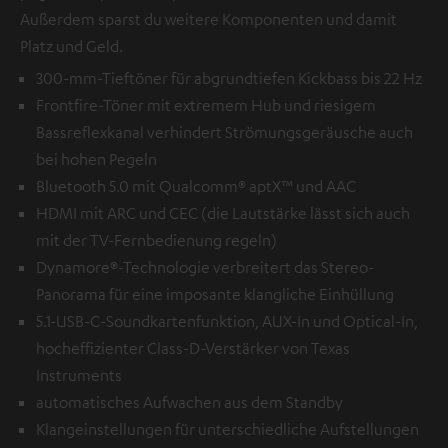
Außerdem sparst du weitere Komponenten und damit
Platz und Geld.
300-mm-Tieftöner für abgrundtiefen Kickbass bis 22 Hz
Frontfire-Töner mit extremem Hub und riesigem
Bassreflexkanal verhindert Strömungsgeräusche auch
bei hohen Pegeln
Bluetooth 5.0 mit Qualcomm® aptX™ und AAC
HDMI mit ARC und CEC (die Lautstärke lässt sich auch
mit der TV-Fernbedienung regeln)
Dynamore®-Technologie verbreitert das Stereo-
Panorama für eine imposante klangliche Einhüllung
5.1-USB-C-Soundkartenfunktion, AUX-In und Optical-In,
hocheffizienter Class-D-Verstärker von Texas
Instruments
automatisches Aufwachen aus dem Standby
Klangeinstellungen für unterschiedliche Aufstellungen