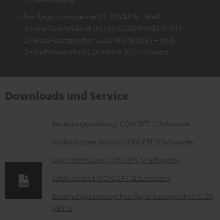
1 × Paar Regal-Lautsprecher UL 20 Mk3 18 – Weiß
2 × rote Gummifüße (4 Stk.) für UL 20/40 Mk3 18 (ET)
2 × Regal-Lautsprecher UL 20 Mk3 18 (Stk.) – Weiß
2 × Stoffrahmen für UL 20 Mk3 18 (ET) – Schwarz
Downloads und Service
D
Bedienungsanleitung: CONCEPT 12 Subwoofer
o
Konformitätserklärung: CONCEPT 12 Subwoofer
k
Quick Start Guide: CONCEPT 12 Subwoofer
u
Safety Booklet: CONCEPT 12 Subwoofer
m
e
Bedienungsanleitung: Paar Regal-Lautsprecher UL 20
Mk3 18
n