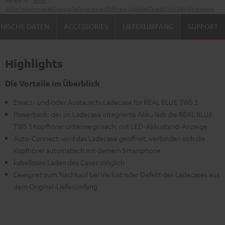
Hersteller:
Teufel
Sicherheitshinweise
Ersatzteile
Reparaturen
Software-Updates
Gesetzliche Gewährleistung
NISCHE DATEN
ACCESSORIES
LIEFERUMFANG
SUPPORT
Highlights
Die Vorteile im Überblick
Ersatz- und/oder Austausch-Ladecase für REAL BLUE TWS 3
Powerbank: der im Ladecase integrierte Akku lädt die REAL BLUE
TWS 3 Kopfhörer unterwegs nach, mit LED-Akkustand-Anzeige
Auto-Connect: wird das Ladecase geöffnet, verbinden sich die
Kopfhörer automatisch mit deinem Smartphone
kabelloses Laden des Cases möglich
Geeignet zum Nachkauf bei Verlust oder Defekt des Ladecases aus
dem Original-Lieferumfang