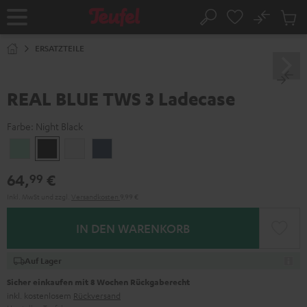
ZUM
NHALT
No
Abs
Startseite
Suche
RINGEN
Artike
im
ERSATZTEILE
Waren
REAL BLUE TWS 3 Ladecase
Farbe:
Night Black
Misty
Night
Pure
Steel
Green
Black
White
Blue
64,
€
99
Inkl. MwSt
und zzgl.
Versandkosten
9,99 €
IN DEN WARENKORB
Auf Lager
Sicher einkaufen mit 8 Wochen Rückgaberecht
inkl. kostenlosem
Rückversand