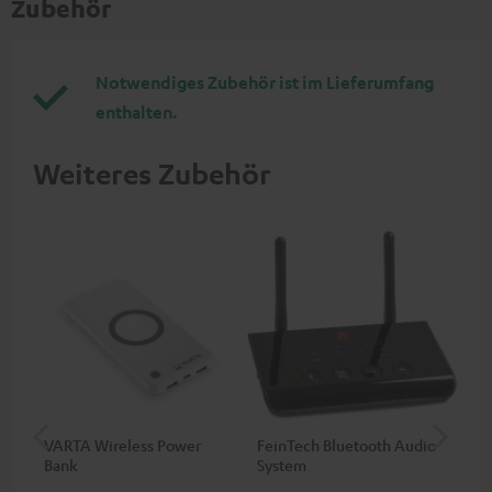
Zubehör
Notwendiges Zubehör ist im Lieferumfang
enthalten.
Weiteres Zubehör
VARTA Wireless Power
FeinTech Bluetooth Audio
RE
Bank
System
ein