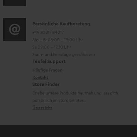
t
u
m
o
e
d
a
n
r
i
K
Persönliche Kaufberatung
t
e
l
o
o
+49 30 217 84 217
i
n
Mo – Fr 08:00 – 19:00 Uhr
a
-
n
o
z
Sa 09:00 – 17:30 Uhr
d
L
t
n
u
Sonn- und Feiertage geschlossen
e
e
a
e
Teufel Support
m
n
x
k
n
Häufige Fragen
V
i
Kontakt
t
z
e
Store Finder
k
d
u
r
Erlebe unsere Produkte hautnah und lass dich
o
a
r
s
persönlich im Store beraten.
n
t
G
Übersicht
a
e
a
n
n
r
d
a