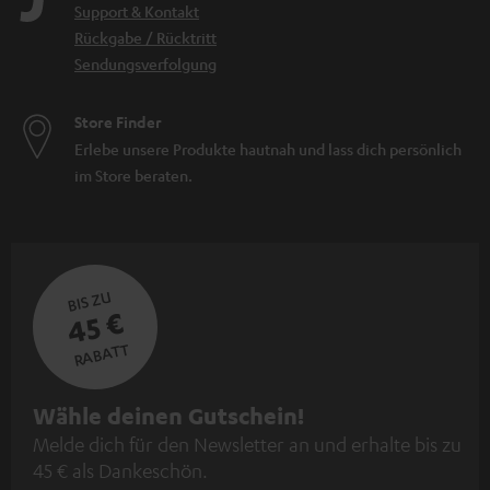
Support & Kontakt
Rückgabe / Rücktritt
Sendungsverfolgung
Store Finder
Erlebe unsere Produkte hautnah und lass dich persönlich
im Store beraten.
BIS ZU
45 €
RABATT
N
Wähle deinen Gutschein!
Melde dich für den Newsletter an und erhalte bis zu
e
45 € als Dankeschön.
w