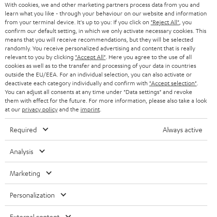
With cookies, we and other marketing partners process data from you and
PRESSE & MARKETING
g
learn what you like - through your behaviour on our website and information
ÖSTERREICH
SMART HOME
from your terminal device. It's up to you: If you click on
"Reject All"
, you
GESCHÄFTSKUNDEN
confirm our default setting, in which we only activate necessary cookies. This
means that you will receive recommendations, but they will be selected
SCHWEIZ
BLUETOOTH-LAUTSPRECHER
PARTNERPROGRAMM
randomly. You receive personalized advertising and content that is really
relevant to you by clicking
"Accept All"
. Here you agree to the use of all
KOPFHÖRER
cookies as well as to the transfer and processing of your data in countries
NIEDERLANDE
BLOG
outside the EU/EEA. For an individual selection, you can also activate or
deactivate each category individually and confirm with
"Accept selection"
.
BLUETOOTH-KOPFHÖRER
NEWSLETTER
You can adjust all consents at any time under "Data settings" and revoke
BELGIEN
them with effect for the future. For more information, please also take a look
STEREOANLAGEN
at our
privacy policy
and the
imprint
.
STORES
FRANKREICH
LAUTSPRECHER
Required
Always active
DEINE VORTEILE BEI TEUFEL
POLEN
ULTIMA-SERIE
Analysis
TEUFEL STORY
Technische Änderungen, Tippfehler und Irrtum vorbehalten. Das auf unseren
IN-EAR-KOPFHÖRER
Marketing
SPANIEN
UNSER MANAGEMENT
Fotos abgebildete Zubehör ist nicht im Lieferumfang enthalten. Etwaige
Entsorgungsgebühren für Batterien sind im Preis inbegriffen.
FANSHOP
Personalization
NACHHALTIGKEIT
ITALIEN
©2026 Lautsprecher Teufel GmbH - All rights reserved.
NEUHEITEN
External content