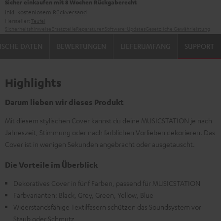
Sicher einkaufen mit 8 Wochen Rückgaberecht
inkl. kostenlosem
Rückversand
Hersteller:
Teufel
Sicherheitshinweise
Ersatzteile
Reparaturen
Software-Updates
Gesetzliche Gewährleistung
ISCHE DATEN
BEWERTUNGEN
LIEFERUMFANG
SUPPORT
Highlights
Darum lieben wir dieses Produkt
Mit diesem stylischen Cover kannst du deine MUSICSTATION je nach
Jahreszeit, Stimmung oder nach farblichen Vorlieben dekorieren. Das
Cover ist in wenigen Sekunden angebracht oder ausgetauscht.
Die Vorteile im Überblick
Dekoratives Cover in fünf Farben, passend für MUSICSTATION
Farbvarianten: Black, Grey, Green, Yellow, Blue
Widerstandsfähige Textilfasern schützen das Soundsystem vor
Staub oder Schmutz