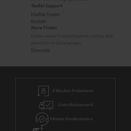
e
a
e
Teufel Support
m
x
k
n
Häufige Fragen
V
i
Kontakt
t
z
e
Store Finder
k
d
u
r
Erlebe unsere Produkte hautnah und lass dich
o
a
r
s
persönlich im Store beraten.
n
t
G
Übersicht
a
e
a
n
n
r
d
a
n
8 Wochen Probehören
t
i
Gratis Rückversand
e
Inhouse Kundenservice