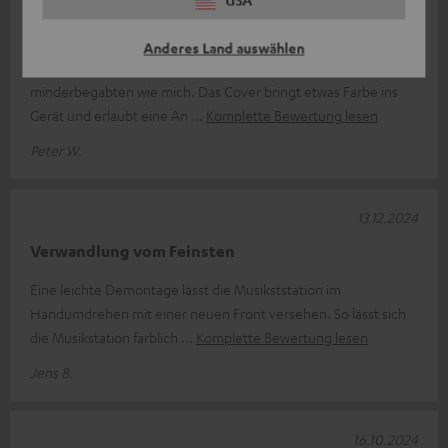
Eine gute Idee
Anderes Land auswählen
Ließ sich einfach montieren, auch von einem handwerklich
minderbegabten wie mich. Das Cover bringt etwas Farbe ins
Gerät und erlaubt eine An
Komplette Bewertung lesen
Peter W.
13.12.2024
Verwandlung vom Feinsten
Eine leichte Demontage lässt die Musikststation im
Handumdrehen mit einer neuen Front versehen. So lässt sich
die Musikstation farblich
Komplette Bewertung lesen
Jens B.
16.10.2024