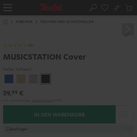
ZUM
NHALT
No
Abs
Startseite
Suche
RINGEN
Artike
im
ZUBEHÖR
TASCHEN UND SCHUTZHÜLLEN
Waren
(33)
MUSICSTATION Cover
Farbe:
Schwarz
Blau
Gelb
Grau
Schwarz
39,
€
99
Inkl. MwSt
und zzgl.
Versandkosten
9,99 €
IN DEN WARENKORB
Auf Lager