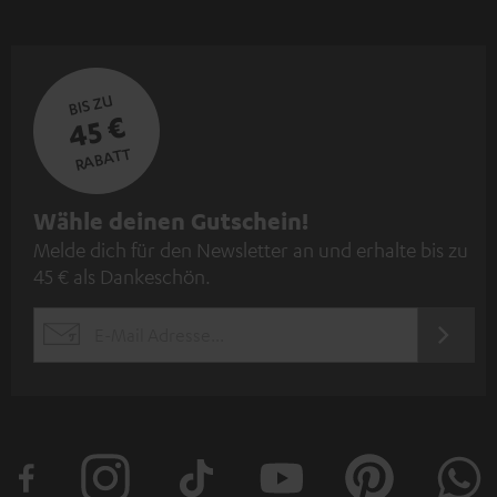
BIS ZU
45 €
RABATT
N
Wähle deinen Gutschein!
Melde dich für den Newsletter an und erhalte bis zu
e
45 € als Dankeschön.
w
s
JETZT
EMAIL
l
ANME
WIDGET
e
t
t
e