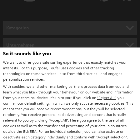
r
a
n
Kategorien
m
HEIMKINO
e
Unternehmen
l
So it sounds like you
HEIMKINO-KOMPLETTANLAGEN
SUPPORT
d
Teufel Onlineshops
We want to offer you a safe surfing experience that exactly matches your
interests. For this purpose, Teufel uses cookies and other tracking
SOUNDBARS
u
KARRIERE
technologies on these websites - also from third parties - and engages
DEUTSCHLAND
personalization services.
n
STEREO
With cookies, we and other marketing partners process data from you and
PRESSE & MARKETING
g
learn what you like - through your behaviour on our website and information
ÖSTERREICH
SMART HOME
from your terminal device. It's up to you: If you click on
"Reject All"
, you
GESCHÄFTSKUNDEN
confirm our default setting, in which we only activate necessary cookies. This
means that you will receive recommendations, but they will be selected
SCHWEIZ
BLUETOOTH-LAUTSPRECHER
PARTNERPROGRAMM
randomly. You receive personalized advertising and content that is really
relevant to you by clicking
"Accept All"
. Here you agree to the use of all
KOPFHÖRER
cookies as well as to the transfer and processing of your data in countries
NIEDERLANDE
BLOG
outside the EU/EEA. For an individual selection, you can also activate or
deactivate each category individually and confirm with
"Accept selection"
.
BLUETOOTH-KOPFHÖRER