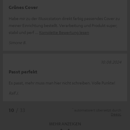
Grünes Cover
Habe mir zu der Musicstation direkt farbig passendes Cover zu
meiner Einrichtung bestellt. Verarbeitung und Produkt super,
stabil und perf
Komplette Bewertung lesen
Simone B.
10.08.2024
Passt perfekt
Es passt, mehr muss man hier nicht schreiben. Volle Punkte!
Ralf J.
*
10
/ 33
automatisiert übersetzt durch
DeepL
MEHR ANZEIGEN