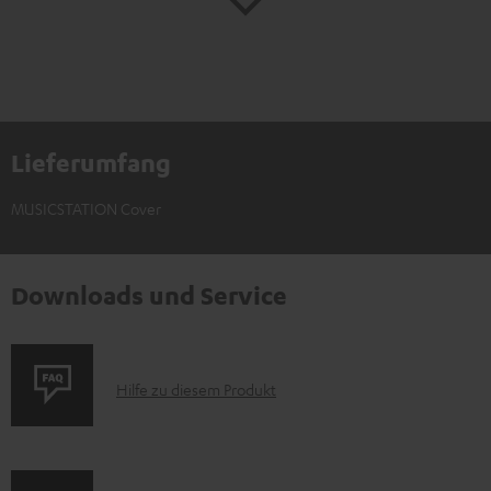
Lieferumfang
MUSICSTATION Cover
Downloads und Service
P
Hilfe zu diesem Produkt
r
o
d