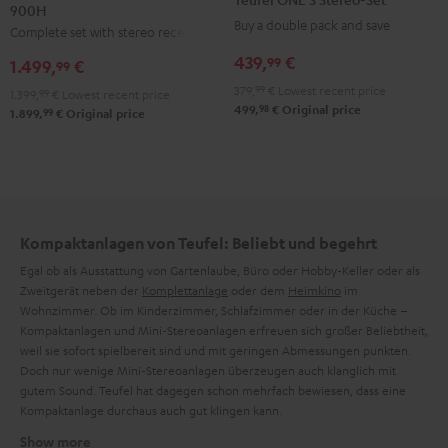
900H
+
+
S
S
Buy a double pack and save
Complete set with stereo receiver
DENON
DENON
Stereo-
Stereo-
DRA-
DRA-
439,
€
Set
Set
99
1.499,
€
99
900H
900H
Black
white
379,
99
€
Lowest recent price
1.399,
99
€
Lowest recent price
anthracite
white
98
499,
€
Original price
99
1.899,
€
Original price
-
black
Kompaktanlagen von Teufel: Beliebt und begehrt
Egal ob als Ausstattung von Gartenlaube, Büro oder Hobby-Keller oder als
Zweitgerät neben der
Komplettanlage
oder dem
Heimkino
im
Wohnzimmer. Ob im Kinderzimmer, Schlafzimmer oder in der Küche –
Kompaktanlagen und Mini-Stereoanlagen erfreuen sich großer Beliebtheit,
weil sie sofort spielbereit sind und mit geringen Abmessungen punkten.
Doch nur wenige Mini-Stereoanlagen überzeugen auch klanglich mit
gutem Sound. Teufel hat dagegen schon mehrfach bewiesen, dass eine
Kompaktanlage durchaus auch gut klingen kann.
Show more