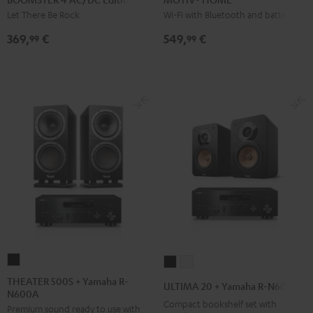
AC/DC
Black
white
Let There Be Rock
Wi-Fi with Bluetooth and battery
Edition
369,
€
549,
€
99
99
Night
Black
THEATER
ULTIMA
ULTIMA
500S
20
20
THEATER 500S + Yamaha R-
ULTIMA 20 + Yamaha R-N600A
N600A
+
+
+
Compact bookshelf set with
Premium sound ready to use with
Yamaha