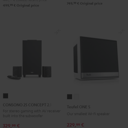
99
749,
€
Original price
99
499,
€
Original price
CONSONO
Teufel
Teufel
25
ONE
ONE
CONSONO 25 CONCEPT 2.1 set
Teufel ONE S
CONCEPT
S
S
For stereo gaming with AV receiver
Our smallest Wi-Fi speaker
built into the subwoofer
2.1
Black
white
set
229,
€
99
329,
€
99