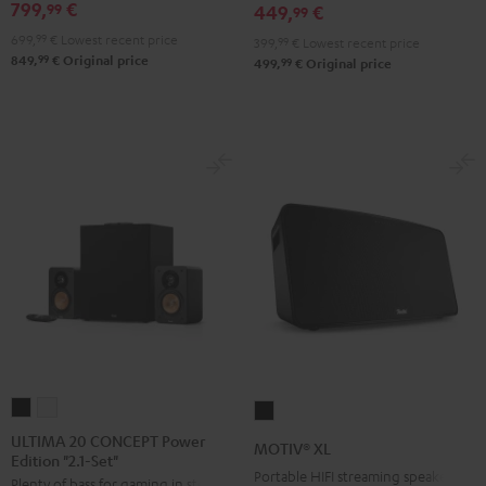
799,
€
99
Edition
Edition
449,
€
99
Night
Pure
699,
99
€
Lowest recent price
399,
99
€
Lowest recent price
99
Black
White
849,
€
Original price
99
499,
€
Original price
ULTIMA
ULTIMA
MOTIV®
20
20
XL
ULTIMA 20 CONCEPT Power
MOTIV® XL
Edition "2.1-Set"
CONCEPT
CONCEPT
Black
Portable HIFI streaming speaker
Plenty of bass for gaming in stereo