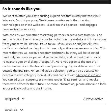
s
SPEAKER PACKAGES
Maße ein klar definiertes Klangbild mit präzisen Höhen und knackigen
SUPPORT
l
So it sounds like you
Teufel Online Shops
Tiefen, was guten Sound unabhängig der Lautstärker garantiert. Dies
schafft der Mini-Lautsprecher dank einem ausgeklügeltem 2-Wege-
SOUNDBARS
e
We want to offer you a safe surfing experience that exactly matches your
CAREER
System mit passiven Bassmembranen. Ein integrierter Class-D-Verstärker
GERMANY
interests. For this purpose, Teufel uses cookies and other tracking
t
garantiert hier überragende Klangleistungen. Bluetooth und ein Line In
technologies on these websites - also from third parties - and engages
STEREO
PRESS
Anschluss ermöglichen es dir jedes deiner Quellgeräte anzuschließen und
personalization services.
t
AUSTRIA
zusätzlich kannst du über USB deine alte MP3 Musiksammlung wieder zum
With cookies, we and other marketing partners process data from you and
SMART HOME
e
Leben erwecken. Die Bedientasten ermöglichen die direkte Steuerung am
B2B
learn what you like - through your behaviour on our website and information
Gerät und bei den frei belegbaren Stationstasten kannst du deine
from your terminal device. It's up to you: If you click on
"Reject All"
, you
r
SWITZERLAND
BLUETOOTH
confirm our default setting, in which we only activate necessary cookies. This
Lieblings-Internetradiosender sowie Playlisten abspeichern.
BLOG
means that you will receive recommendations, but they will be selected
randomly. You receive personalized advertising and content that is really
Klein und vielseitig einsetzbar
HEADPHONES
NETHERLANDS
STORES
relevant to you by clicking
"Accept All"
. Here you agree to the use of all
Mini-Stereoanlagen von Teufel vereinen in sich die verschiedensten
cookies as well as to the transfer and processing of your data in countries
BLUETOOTH HEADPHONES
Kriterien. Ton, Handhabung, Radio, Vielseitigkeit, Verstärkerleistung sowie
outside the EU/EEA. For an individual selection, you can also activate or
ADVANTAGES
ein geringer Stromverbrauch zeichnen unsere Modelle aus. Mittlerweile
BELGIUM
deactivate each category individually and confirm with
"Accept selection"
.
vereinen Hi-Fi Kompaktanlagen aber nicht nur guten Sound und moderne
You can adjust all consents at any time under "Data settings" and revoke
STEREO COMPLETE SYSTEMS
TEUFEL STORY
them with effect for the future. For more information, please also take a look
Optik, sondern aber auch noch eine Menge Features. Hierfür haben wir
FRANCE
at our
privacy policy
and the
imprint
.
kabellose Verbindungsmöglichkeiten in Form von Bluetooth in allen
SPEAKERS
MANAGEMENT
unseren Kompaktanlagen integriert. Weitere beliebte Features, wie das
Required
Always active
Abspielen von CD oder das Radiohören via DAB+ oder UKW Radio.
POLAND
ULTIMA
berücksichtigen wir natürlich auch in zahlreichen Produkten. Und für deine
SUSTAINABILITY
Lieblings Vinyl Scheiben hat die KOMBO 500S auch einen separaten Phono
Analysis