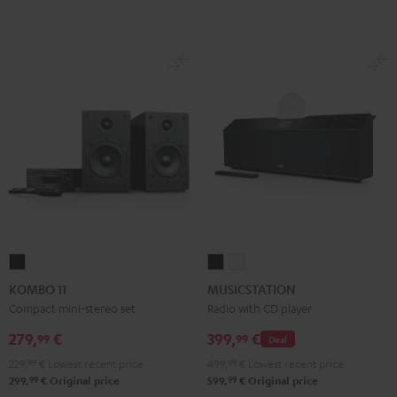
KOMBO
MUSICSTATION
MUSICSTATION
11
Black
white
KOMBO 11
MUSICSTATION
Black
Compact mini-stereo set
Radio with CD player
279,
€
399,
€
99
99
Deal
229,
99
€
Lowest recent price
499,
99
€
Lowest recent price
99
99
299,
€
Original price
599,
€
Original price