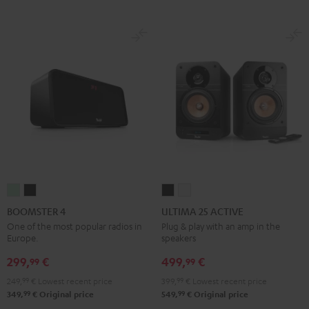
BOOMSTER
BOOMSTER
ULTIMA
ULTIMA
4
4
25
25
BOOMSTER 4
ULTIMA 25 ACTIVE
Mint
Night
ACTIVE
ACTIVE
One of the most popular radios in
Plug & play with an amp in the
Europe.
speakers
Green
Black
Night
Pure
Black
White
299,
€
499,
€
99
99
249,
99
€
Lowest recent price
399,
99
€
Lowest recent price
99
99
349,
€
Original price
549,
€
Original price