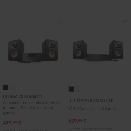
ULTIMA
ULTIMA
ULTIMA
ULTIMA
20
20
ULTIMA 20 KOMBO 2
20
20
ULTIMA 20 KOMBO 3 SE
KOMBO
KOMBO
Compact premium-class stereo set
KOMBO
KOMBO
for music, TV audio, radio and
With CD receiver and Spotify
2
2
3
3
games
Black
white
SE
SE
629,
€
99
479,
€
99
Black
white
579,
99
€
Lowest recent price
449,
99
€
Lowest recent price