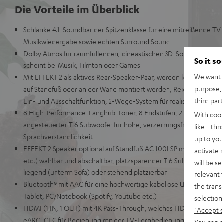
Die Vorteile im Überblick
Schlanke 4.1-Soundbar der Spitzenklasse für eine mitreißende T
Musikwiedergabe sowie echten Surround Sound
Dolby Atmos für raumfüllenden, cineastischen 3D-Sound, der a
So it s
scheint bei Musik, Filmton oder Games
We want t
Mit EFFEKT 2 als aktives Rear-Speaker-Paar, werden kabellos per
purpose, 
auf Standfuß oder an der Wand montiert werden, Reichweiten von
third par
Ein- und Ausschaltfunktion, 2-Wege-System für realistischen Su
8 High-Performance-Langhub-Töner, 8 Endstufen, 2-Wege-Syste
With coo
angesteuerter T 6 Subwoofer für hohe, verzerrungsfreie Pegel u
like - th
Sprachverständlichkeit
up to you
EFFEKT 2 Speaker optional auf Standfuß AC 1001 SP montiertbar,
activate
etc.) wählbar und abschaltbar, platzsparender T 6 Subwoofer für t
will be s
liegend (unterm Sofa) oder stehend platzierbar
relevant 
Bluetooth® mit AAC für eine hochwertige kabellose Übertragung
the trans
Tablet, PC/Notebook (Spotify, Youtube etc.)
selection
HDMI (1 IN, 1 OUT) mit 4K Pass-Through, welches HDR, Dolby Visi
"Accept 
eARC, CEC für Bedienung mit der TV-Fernbedienung, einfacher E
You can a