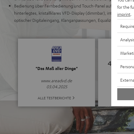
Bedienung über Fernbedienung und Touch-Panel auf dem Gerät, ed
for the f
hinterlegtes, kristallklares VFD-Display (dimmbar), integrierte 
imprint
.
optischer Digitaleingang, Klanganpassungen, Equalizer
Requir
Analysi
Market
4.78
Persona
"Das Maß aller Dinge"
(4.78 von 5 b
Externa
www.areadvd.de
03.04.2025
ALLE BE
ALLE TESTBERICHTE