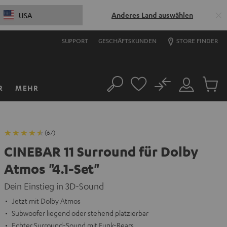
Anderes Land auswählen
USA
SUPPORT
GESCHÄFTSKUNDEN
STORE FINDER
No
R
MEHR
Suche
Mein
Artikel
Konto
im
Warenk
(67)
CINEBAR 11 Surround für Dolby
Atmos "4.1-Set"
Dein Einstieg in 3D-Sound
Jetzt mit Dolby Atmos
Subwoofer liegend oder stehend platzierbar
Echter Surround-Sound mit Funk-Rears