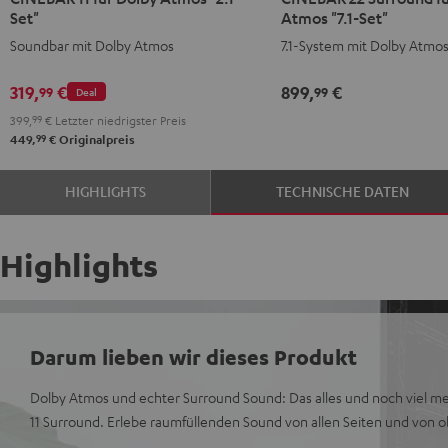
11
11
22
22
Set"
Atmos "7.1-Set"
für
für
Surround
Surround
Soundbar mit Dolby Atmos
7.1-System mit Dolby Atmo
Dolby
Dolby
für
für
Atmos
Atmos
Dolby
Dolby
319,
€
899,
€
99
99
Deal
"2.1-
"2.1-
Atmos
Atmos
399,
99
€
Letzter niedrigster Preis
Set"
Set"
"7.1-
"7.1-
99
449,
€
Originalpreis
Schwarz
Weiß
Set"
Set"
Schwarz
Weiß
HIGHLIGHTS
TECHNISCHE DATEN
Highlights
Darum lieben wir dieses Produkt
Dolby Atmos und echter Surround Sound: Das alles und noch viel me
11 Surround. Erlebe raumfüllenden Sound von allen Seiten und von 