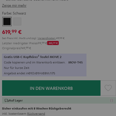
Zeige mir mehr
Farbe:
Schwarz
Schwarz
Weiß
619,
€
99
Set-Preis inkl. MwSt
und zzgl.
Versandkosten
49,99 €
Letzter niedrigster Preis
699,
99
€
-80,
00
€
Originalpreis
749,
99
€
1
Gratis USB-C Kopfhörer
Teufel MOVE 2
Code kopieren und im Warenkorb einlösen.
MOV-T4S
Nur für kurze Zeit
Angebot endet in
0
1
D
:
0
1
H
:
0
3
M
:
1
6
S
IN DEN WARENKORB
Auf Lager
Sicher einkaufen mit 8 Wochen Rückgaberecht
inkl. kostenlosem
Rückversand