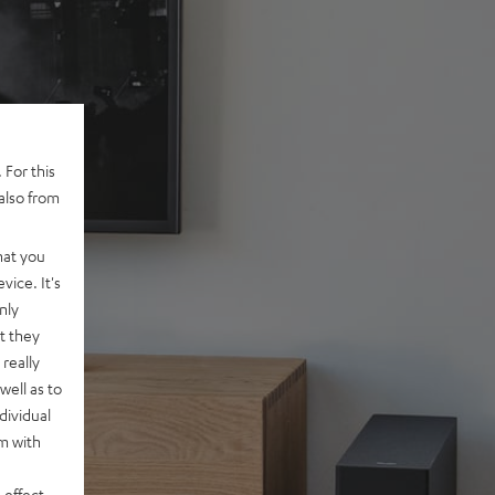
 For this
also from
hat you
vice. It's
nly
t they
really
well as to
dividual
rm with
 effect