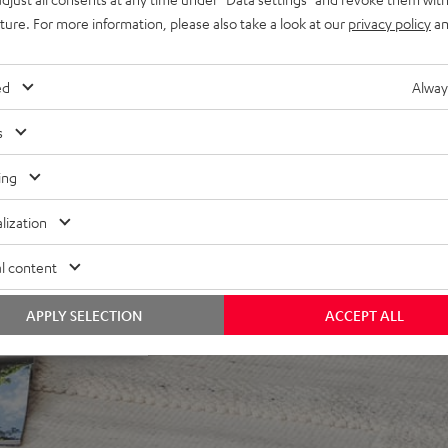
les Frontgitter aus Metall,
uture. For more information, please also take a look at our
privacy policy
an
Wandanbringung, AUX-In,
ed
Alway
s
ing
lization
ei 67 Bewertungen)
l content
APPLY SELECTION
ACCEPT ALL
WERTUNGEN