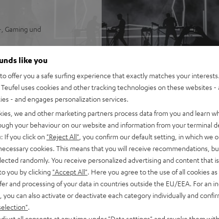
V-, Gaming und
uch von oben zu kommen
ounds like you
o offer you a safe surfing experience that exactly matches your interests.
 Funk angesteuert, können
Teufel uses cookies and other tracking technologies on these websites - 
 bis zu 15 m, automatische
ties - and engages personalization services.
rround-Sound
m, sowie kabellos
kies, we and other marketing partners process data from you and learn w
nd bestmögliche
rough your behaviour on our website and information from your terminal de
: If you click on
"Reject All"
, you confirm our default setting, in which we o
 Soundmodi (Nacht, Sprache
 necessary cookies. This means that you will receive recommendations, bu
iefen, präzisen Kickbass,
elected randomly. You receive personalized advertising and content that is 
to you by clicking
"Accept All"
. Here you agree to the use of all cookies as 
 von Musik von Smartphone,
fer and processing of your data in countries outside the EU/EEA. For an in
, you can also activate or deactivate each category individually and confi
on und 3D unterstützt,
selection"
.
in-Kabel-Anschluss
djust all consents at any time under "Data settings" and revoke them with