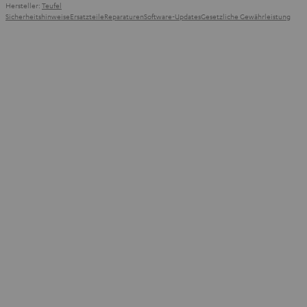
Hersteller:
Teufel
Sicherheitshinweise
Ersatzteile
Reparaturen
Software-Updates
Gesetzliche Gewährleistung