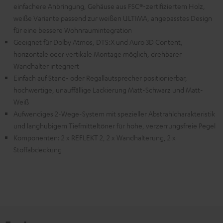
einfachere Anbringung, Gehäuse aus FSC®-zertifiziertem Holz,
weiße Variante passend zur weißen ULTIMA, angepasstes Design
für eine bessere Wohnraumintegration
Geeignet für Dolby Atmos, DTS:X und Auro 3D Content,
horizontale oder vertikale Montage möglich, drehbarer
Wandhalter integriert
Einfach auf Stand- oder Regallautsprecher positionierbar,
hochwertige, unauffällige Lackierung Matt-Schwarz und Matt-
Weiß
Aufwendiges 2-Wege-System mit spezieller Abstrahlcharakteristik
und langhubigem Tiefmitteltöner für hohe, verzerrungsfreie Pegel
Komponenten: 2 x REFLEKT 2, 2 x Wandhalterung, 2 x
Stoffabdeckung