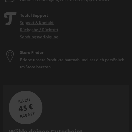
Teufel Support
Support & Kontakt
Rückgabe / Rücktritt
Sendungsverfolgung
Store Finder
Erlebe unsere Produkte hautnah und lass dich persönlich
im Store beraten.
BIS ZU
45 €
RABATT
N
Wähle deinen Gutschein!