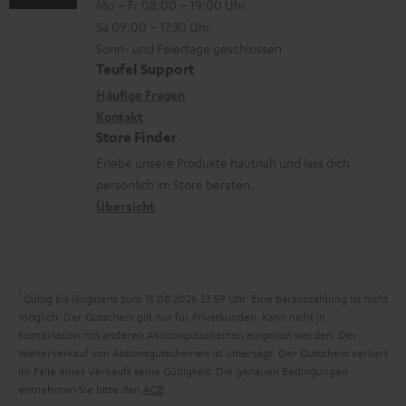
Mo – Fr 08:00 – 19:00 Uhr
-
n
o
z
Sa 09:00 – 17:30 Uhr
L
t
n
u
Sonn- und Feiertage geschlossen
e
a
e
Teufel Support
m
x
k
n
Häufige Fragen
V
i
Kontakt
t
z
e
Store Finder
k
d
u
r
Erlebe unsere Produkte hautnah und lass dich
o
a
r
s
persönlich im Store beraten.
n
t
G
Übersicht
a
e
a
n
n
r
d
a
1
Gültig bis längstens zum 15.08.2026 23:59 Uhr.
Eine Barauszahlung ist nicht
n
möglich. Der Gutschein gilt nur für Privatkunden. Kann nicht in
Kombination mit anderen Aktionsgutscheinen eingelöst werden. Der
t
Weiterverkauf von Aktionsgutscheinen ist untersagt. Der Gutschein verliert
i
im Falle eines Verkaufs seine Gültigkeit. Die genauen Bedingungen
entnehmen Sie bitte den
AGB
.
e