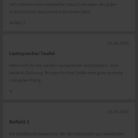
Sehr schöner und realistischer Sound von oben der jeden
Hubschrauber täuschend echt wirken lässt.
Ashley T.
24.06.2026
Lautsprecher Teufel
habe mich für die weißen Lautsprecher entschieden . Sind
beide in Ordnung. Bringen für ihre Größe eine gute Leistung
und guten Klang.
K.
24.06.2026
Reflekt 2
Ein Satellitenlautsprecher, der den Klang sehr gut wiedergibt.