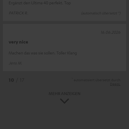
Ergänzt den Ultima 40 perfekt. Top
PATRICK R.
(automatisch übersetzt *)
16.06.2026
very nice
Machen das was sie sollen. Toller Klang
Jens M.
*
10
/ 17
automatisiert übersetzt durch
DeepL
MEHR ANZEIGEN