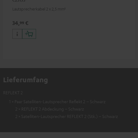
Lautsprecherkabel 2 x 2,5 mm²
34,
€
99
Lieferumfang
REFLEKT 2
1 × Paar Satelliten-Lautsprecher Reflekt 2 – Schwarz
2 × REFLEKT 2 Abdeckung – Schwarz
2 × Satelliten-Lautsprecher REFLEKT 2 (Stk.) – Schwarz