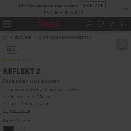
ZUM
50% Versandkosten sparen mit
VKF-72F
NHALT
RINGEN
06
D
:
16
H
:
18
M
:
03
S
No
Abs
Startseite
Suche
Artike
im
ZUBEHÖR
LAUTSPRECHERKOMPONENTEN
Waren
NEU
(17)
REFLEKT 2
Eintauchen statt zuhören
Zertifiziertes Dolby-Atmos-Speaker-Paar
Erlebe echten 3D-Sound
Starkes 2-Wege-System
Zeige mir mehr
Farbe:
Schwarz
Schwarz
Weiß