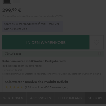
299,
€
99
Preis pro Paar inkl. MwSt
und zzgl.
Versandkosten
9,99 €
1
Spare 50 % Versandkosten
mit:
VKF-72F
Nur für kurze Zeit
IN DEN WARENKORB
Auf Lager
Sicher einkaufen mit 8 Wochen Rückgaberecht
inkl. kostenlosem
Rückversand
Hersteller:
Teufel
Sicherheitshinweise
Ersatzteile
Reparaturen
Software-Updates
Gesetzliche Gewährleistung
So bewerten Kunden das Produkt Reflekt
(4.84 von 5 bei 430 Bewertungen)
BEWERTUNGEN
ACCESSORIES
LIEFERUMFANG
SUPPORT