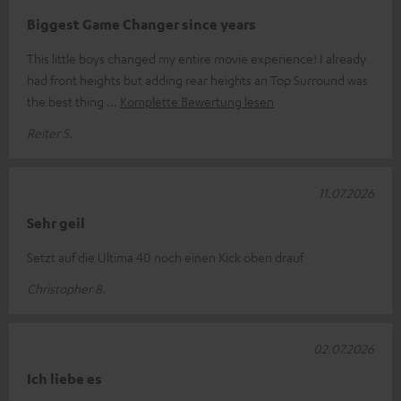
Biggest Game Changer since years
This little boys changed my entire movie experience! I already
had front heights but adding rear heights an Top Surround was
the best thing
Komplette Bewertung lesen
Reiter S.
11.07.2026
Sehr geil
Setzt auf die Ultima 40 noch einen Kick oben drauf
Christopher B.
02.07.2026
Ich liebe es