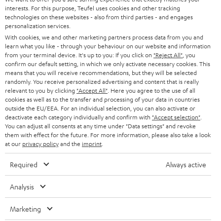
interests. For this purpose, Teufel uses cookies and other tracking
SOUNDBARS
u
KARRIERE
technologies on these websites - also from third parties - and engages
DEUTSCHLAND
personalization services.
n
STEREO
With cookies, we and other marketing partners process data from you and
PRESSE & MARKETING
g
learn what you like - through your behaviour on our website and information
ÖSTERREICH
SMART HOME
from your terminal device. It's up to you: If you click on
"Reject All"
, you
GESCHÄFTSKUNDEN
confirm our default setting, in which we only activate necessary cookies. This
means that you will receive recommendations, but they will be selected
SCHWEIZ
BLUETOOTH-LAUTSPRECHER
PARTNERPROGRAMM
randomly. You receive personalized advertising and content that is really
relevant to you by clicking
"Accept All"
. Here you agree to the use of all
KOPFHÖRER
cookies as well as to the transfer and processing of your data in countries
NIEDERLANDE
BLOG
outside the EU/EEA. For an individual selection, you can also activate or
deactivate each category individually and confirm with
"Accept selection"
.
BLUETOOTH-KOPFHÖRER
NEWSLETTER
You can adjust all consents at any time under "Data settings" and revoke
BELGIEN
them with effect for the future. For more information, please also take a look
STEREOANLAGEN
at our
privacy policy
and the
imprint
.
STORES
FRANKREICH
LAUTSPRECHER
Required
Always active
DEINE VORTEILE BEI TEUFEL
POLEN
ULTIMA-SERIE
Analysis
TEUFEL STORY
Technische Änderungen, Tippfehler und Irrtum vorbehalten. Das auf unseren
IN-EAR-KOPFHÖRER
Marketing
SPANIEN
UNSER MANAGEMENT
Fotos abgebildete Zubehör ist nicht im Lieferumfang enthalten. Etwaige