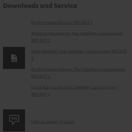
Downloads und Service
D
Konformitätserklärung: REFLEKT 2
o
Bedienungsanleitung: Paar Satelliten-Lautsprecher
k
REFLEKT 2
u
Safety Booklet: Paar Satelliten-Lautsprecher REFLEKT
m
2
e
Konformitätserklärung: Paar Satelliten-Lautsprecher
n
REFLEKT 2
t
Quick Start Guide: Paar Satelliten-Lautsprecher
e
REFLEKT 2
z
u
m
P
Hilfe zu diesem Produkt
H
r