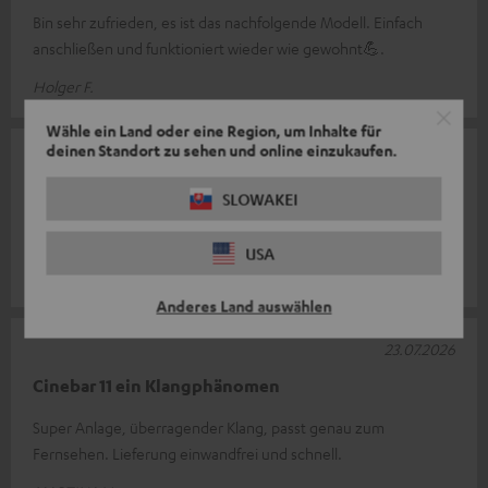
Bin sehr zufrieden, es ist das nachfolgende Modell. Einfach
anschließen und funktioniert wieder wie gewohnt💪.
Holger F.
Wähle ein Land oder eine Region, um Inhalte für
deinen Standort zu sehen und online einzukaufen.
01.08.2026
Wow
SLOWAKEI
Ein fantastisch schöner Klang und so einfach zu installieren
USA
Andre H.
(automatisch übersetzt *)
Anderes Land auswählen
23.07.2026
Cinebar 11 ein Klangphänomen
Super Anlage, überragender Klang, passt genau zum
Fernsehen. Lieferung einwandfrei und schnell.