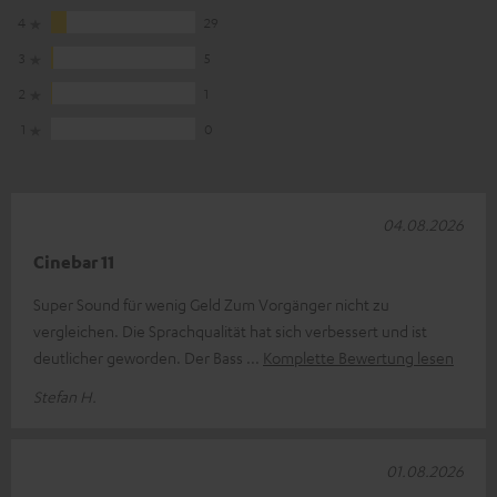
4
29
3
5
2
1
1
0
04.08.2026
Cinebar 11
Super Sound für wenig Geld Zum Vorgänger nicht zu
vergleichen. Die Sprachqualität hat sich verbessert und ist
deutlicher geworden. Der Bass
Komplette Bewertung lesen
Stefan H.
01.08.2026