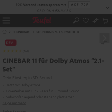
ZUM
50% Versandkosten sparen mit
VKF-72F
NHALT
RINGEN
06
D
:
06
H
:
56
M
:
17
S
No
Abs
Startseite
Suche
Artike
im
SOUNDBARS
SOUNDBARS MIT SUBWOOFER
Waren
DEAL
(261)
CINEBAR 11 für Dolby Atmos "2.1-
Set"
Dein Einstieg in 3D-Sound
Jetzt mit Dolby Atmos
Erweiterbar mit Funk-Rears für Surround-Sound
Subwoofer liegend oder stehend platzierbar
Zeige mir mehr
Farbe:
Schwarz