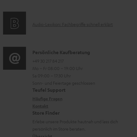
m
Q
l
f
a
s
a
o
t
d
A
Audio-Lexikon: Fachbegriffe schnell erklärt
r
i
e
u
m
o
n
d
a
n
i
K
Persönliche Kaufberatung
t
e
o
o
+49 30 217 84 217
i
n
Mo – Fr 08:00 – 19:00 Uhr
-
n
o
z
Sa 09:00 – 17:30 Uhr
L
t
n
u
Sonn- und Feiertage geschlossen
e
a
e
Teufel Support
m
x
k
n
Häufige Fragen
V
i
Kontakt
t
z
e
Store Finder
k
d
u
r
Erlebe unsere Produkte hautnah und lass dich
o
a
r
s
persönlich im Store beraten.
n
t
G
Übersicht