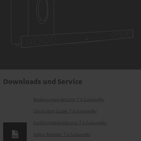
Downloads und Service
D
Bedienungsanleitung: T 6 Subwoofer
o
Quick Start Guide: T 6 Subwoofer
k
Konformitätserklärung: T 6 Subwoofer
u
Safety Booklet: T 6 Subwoofer
m