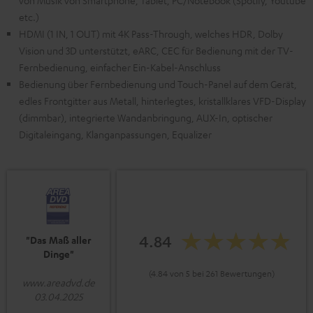
von Musik von Smartphone, Tablet, PC/Notebook (Spotify, Youtube
etc.)
HDMI (1 IN, 1 OUT) mit 4K Pass-Through, welches HDR, Dolby
Vision und 3D unterstützt, eARC, CEC für Bedienung mit der TV-
Fernbedienung, einfacher Ein-Kabel-Anschluss
Bedienung über Fernbedienung und Touch-Panel auf dem Gerät,
edles Frontgitter aus Metall, hinterlegtes, kristallklares VFD-Display
(dimmbar), integrierte Wandanbringung, AUX-In, optischer
Digitaleingang, Klanganpassungen, Equalizer
4.84
"Das Maß aller
Dinge"
(4.84 von 5 bei 261 Bewertungen)
www.areadvd.de
03.04.2025