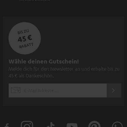
BIS ZU
45 €
RABATT
N
Wähle deinen Gutschein!
Melde dich für den Newsletter an und erhalte bis zu
e
45 € als Dankeschön.
w
s
JETZT
EMAIL
l
ANME
WIDGET
e
t
t