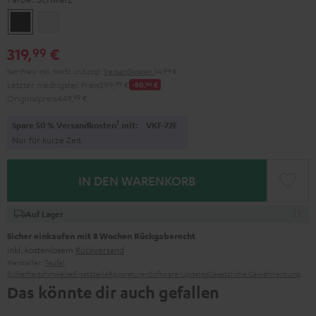
Schwarz
Weiß
319,
€
99
Set-Preis inkl. MwSt
und zzgl.
Versandkosten
34,99 €
Letzter niedrigster Preis
399,
99
€
-80,
00
€
Originalpreis
449,
99
€
1
Spare 50 % Versandkosten
mit:
VKF-72F
Nur für kurze Zeit
IN DEN WARENKORB
Auf Lager
Sicher einkaufen mit 8 Wochen Rückgaberecht
inkl. kostenlosem
Rückversand
Hersteller:
Teufel
Sicherheitshinweise
Ersatzteile
Reparaturen
Software-Updates
Gesetzliche Gewährleistung
Das könnte dir auch gefallen