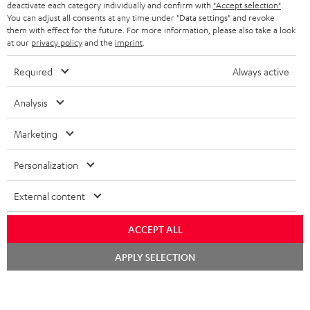
deactivate each category individually and confirm with
"Accept selection"
.
BLUETOOTH-KOPFHÖRER
NEWSLETTER
You can adjust all consents at any time under "Data settings" and revoke
BELGIEN
them with effect for the future. For more information, please also take a look
STEREOANLAGEN
at our
privacy policy
and the
imprint
.
STORES
FRANKREICH
LAUTSPRECHER
Required
Always active
DEINE VORTEILE BEI TEUFEL
POLEN
ULTIMA-SERIE
Analysis
TEUFEL STORY
Technische Änderungen, Tippfehler und Irrtum vorbehalten. Das auf unseren
IN-EAR-KOPFHÖRER
Marketing
SPANIEN
UNSER MANAGEMENT
Fotos abgebildete Zubehör ist nicht im Lieferumfang enthalten. Etwaige
Entsorgungsgebühren für Batterien sind im Preis inbegriffen.
FANSHOP
Personalization
NACHHALTIGKEIT
ITALIEN
©2026 Lautsprecher Teufel GmbH - All rights reserved.
NEUHEITEN
External content
UNSERE WERTE
USA
Impressum
AGB
Datenschutz
Daten-Einstellungen
EU Data Act
ACCEPT ALL
BARRIEREFREIHEIT
Vertrag widerrufen
WEITERE LÄNDER
Chat
APPLY SELECTION
starten