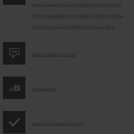
e
Bedienungsanleitung: CINEBAR 11 Mk4 Soundbar
n
Konformitätserklärung: CINEBAR 11 Mk4 Soundbar
t
Quick Start Guide: CINEBAR 11 Mk4 Soundbar
e
z
u
P
Hilfe zu diesem Produkt
m
r
H
o
e
d
r
I
Versandinfos
u
u
n
k
n
f
t
t
o
F
e
I
Gesetzliche Gewährleistung
r
A
r
n