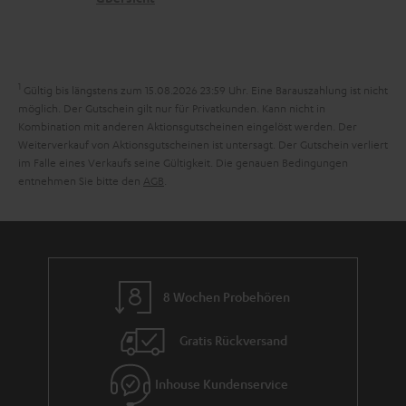
a
e
a
n
n
r
d
a
1
Gültig bis längstens zum 15.08.2026 23:59 Uhr.
Eine Barauszahlung ist nicht
n
möglich. Der Gutschein gilt nur für Privatkunden. Kann nicht in
Kombination mit anderen Aktionsgutscheinen eingelöst werden. Der
t
Weiterverkauf von Aktionsgutscheinen ist untersagt. Der Gutschein verliert
i
im Falle eines Verkaufs seine Gültigkeit. Die genauen Bedingungen
entnehmen Sie bitte den
AGB
.
e
8 Wochen Probehören
Gratis Rückversand
Inhouse Kundenservice