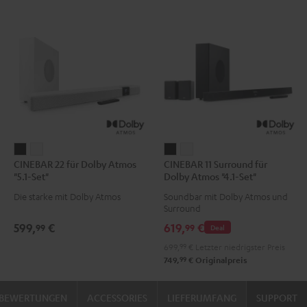
CINEBAR
CINEBAR
CINEBAR
CINEBAR
CINEBAR 22 für Dolby Atmos
CINEBAR 11 Surround für
22
22
11
11
"5.1-Set"
Dolby Atmos "4.1-Set"
für
für
Surround
Surround
Die starke mit Dolby Atmos
Soundbar mit Dolby Atmos und
Dolby
Dolby
für
für
Surround
Atmos
Atmos
Dolby
Dolby
599,
€
619,
€
99
99
Deal
"5.1-
"5.1-
Atmos
Atmos
699,
99
€
Letzter niedrigster Preis
Set"
Set"
"4.1-
"4.1-
99
749,
€
Originalpreis
Schwarz
Weiß
Set"
Set"
Schwarz
Weiß
BEWERTUNGEN
ACCESSORIES
LIEFERUMFANG
SUPPORT