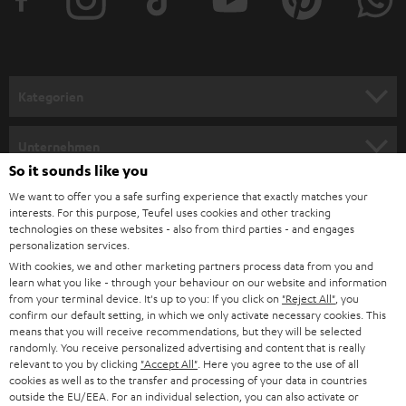
e
r
a
n
Kategorien
m
HEIMKINO
e
Unternehmen
l
So it sounds like you
HEIMKINO-KOMPLETTANLAGEN
SUPPORT
d
Teufel Onlineshops
We want to offer you a safe surfing experience that exactly matches your
interests. For this purpose, Teufel uses cookies and other tracking
SOUNDBARS
u
KARRIERE
technologies on these websites - also from third parties - and engages
DEUTSCHLAND
personalization services.
n
STEREO
With cookies, we and other marketing partners process data from you and
PRESSE & MARKETING
g
learn what you like - through your behaviour on our website and information
ÖSTERREICH
SMART HOME
from your terminal device. It's up to you: If you click on
"Reject All"
, you
GESCHÄFTSKUNDEN
confirm our default setting, in which we only activate necessary cookies. This
means that you will receive recommendations, but they will be selected
SCHWEIZ
BLUETOOTH-LAUTSPRECHER
PARTNERPROGRAMM
randomly. You receive personalized advertising and content that is really
relevant to you by clicking
"Accept All"
. Here you agree to the use of all
KOPFHÖRER
cookies as well as to the transfer and processing of your data in countries
NIEDERLANDE
BLOG
outside the EU/EEA. For an individual selection, you can also activate or