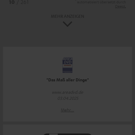
*
10
/ 261
automatisiert übersetzt durch
DeepL
MEHR ANZEIGEN
"Das Maß aller Dinge"
www.areadvd.de
03.04.2025
Mehr...