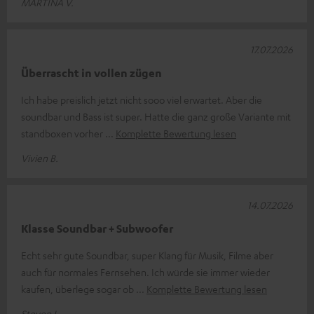
MARTINA V.
17.07.2026
Überrascht in vollen zügen
Ich habe preislich jetzt nicht sooo viel erwartet. Aber die
soundbar und Bass ist super. Hatte die ganz große Variante mit
standboxen vorher
Komplette Bewertung lesen
Vivien B.
14.07.2026
Klasse Soundbar + Subwoofer
Echt sehr gute Soundbar, super Klang für Musik, Filme aber
auch für normales Fernsehen. Ich würde sie immer wieder
kaufen, überlege sogar ob
Komplette Bewertung lesen
Steven L.