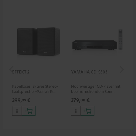
EFFEKT 2
YAMAHA CD-S303
Pan
DP
Kabelloses, aktives Stereo-
Hochwertiger CD-Player mit
Ult
Lautsprecher-Paar als Rear-
beeindruckendem Sound und
Dol
Speaker-Erweiterungsset für
wertiger Verarbeitung
Unt
399,
€
379,
€
17
99
00
geeignete Teufel Systeme
HDR
Bil
Kon