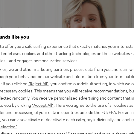
für LP und Singles
ounds like you
stellbarer Auflagekraft,
o offer you a safe surfing experience that exactly matches your interests.
Teufel uses cookies and other tracking technologies on these websites - 
-Servo Gleichstrommotor
ties - and engages personalization services.
Anschluss an jeden Phono-
kies, we and other marketing partners process data from you and learn w
rough your behaviour on our website and information from your terminal de
c
: If you click on
"Reject All"
, you confirm our default setting, in which we o
haube, gummierte
 necessary cookies. This means that you will receive recommendations, bu
elected randomly. You receive personalized advertising and content that is 
to you by clicking
"Accept All"
. Here you agree to the use of all cookies as 
fer and processing of your data in countries outside the EU/EEA. For an in
, you can also activate or deactivate each category individually and confi
selection"
.
djust all consents at any time under "Data settings" and revoke them with