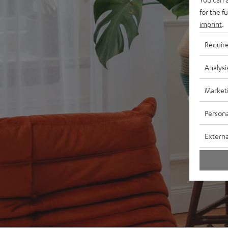
for the f
imprint
.
Requir
Analysi
Market
Persona
Externa