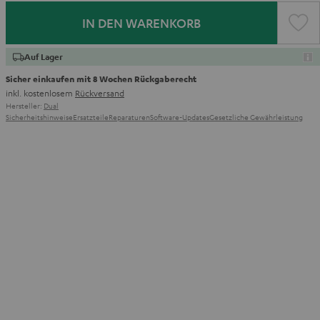
IN DEN WARENKORB
Auf Lager
Sicher einkaufen mit 8 Wochen Rückgaberecht
inkl. kostenlosem
Rückversand
Hersteller:
Dual
Sicherheitshinweise
Ersatzteile
Reparaturen
Software-Updates
Gesetzliche Gewährleistung