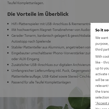
Teufel Komplettanlagen.
Die Vorteile im Überblick
HiFi-Plattenspieler mit USB-Anschluss & Riemenantrieb, geeignet 
Mit hochwertigem Magnet-Tonabnehmer von Audio-Technica
So it s
Gerader Tonarm, kardanisch gelagert & gewichtsbalanciert mit ein
We want t
Autostopp nach Spielende
purpose, 
Stabiler Plattenteller aus Aluminium, angetrieben von einem DC
third par
Eingebauter umschaltbarer Phono-Vorverstärker zum einfachen 
With coo
oder AUX-Eingang
like - th
Zusätzlicher USB-Anschluss zur digitalen Archivierung auf PC/Ma
up to you
Umfangreicher Lieferumfang inkl. Puck, Gegengewicht, Abdeck
activate
Plattentellerauflage, USB-Kabel sowie Stereo-Cinchkabel
will be s
Passend für alle Teufel Komplettanlagen
relevant 
the trans
selection
"Accept 
You can a