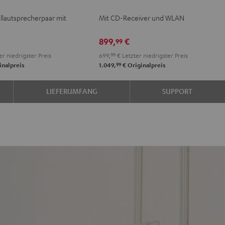
KOMBO
lautsprecherpaar mit
Mit CD-Receiver und WLAN
2
Schwarz
899,
€
99
er niedrigster Preis
699,
99
€
Letzter niedrigster Preis
99
inalpreis
1.049,
€
Originalpreis
LIEFERUMFANG
SUPPORT