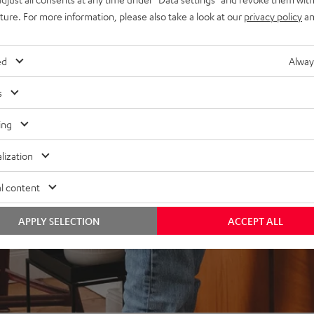
uture. For more information, please also take a look at our
privacy policy
an
ed
Alway
s
ing
lization
l content
APPLY SELECTION
ACCEPT ALL