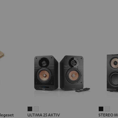
ULTIMA
ULTIMA
STEREO
STE
flegeset
ULTIMA 25 AKTIV
STEREO M
25
25
M
M