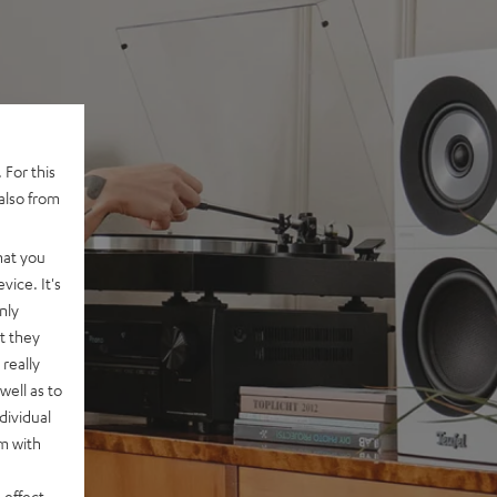
 For this
also from
hat you
vice. It's
nly
t they
really
well as to
dividual
rm with
 effect