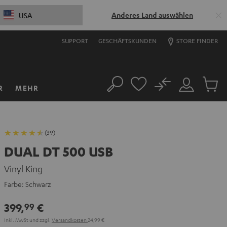
Anderes Land auswählen
USA
SUPPORT
GESCHÄFTSKUNDEN
STORE FINDER
No
R
MEHR
Suche
Mein
Artikel
Konto
im
Warenk
(39)
DUAL DT 500 USB
Vinyl King
Farbe:
Schwarz
399,
€
99
Inkl. MwSt
und zzgl.
Versandkosten
24,99 €