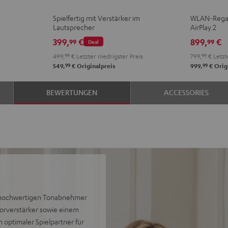
AKTIV
AKTIV
2
2
Spielfertig mit Verstärker im
WLAN-Regal
Night
Pure
Schwarz
Weiß
Lautsprecher
AirPlay 2
Black
White
399,
€
899,
€
99
99
Deal
499,
99
€
Letzter niedrigster Preis
799,
99
€
Letzt
99
99
549,
€
Originalpreis
999,
€
Orig
BEWERTUNGEN
ACCESSORIES
 hochwertigen Tonabnehmer
Vorverstärker sowie einem
n optimaler Spielpartner für