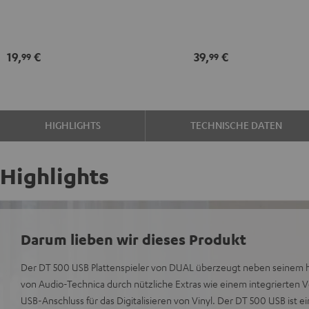
Schwarz
Vinyl-
Player
Pflegeset
19,
€
39,
€
99
99
Schwarz
/
Gold
HIGHLIGHTS
TECHNISCHE DATEN
Highlights
Darum lieben wir dieses Produkt
Der DT 500 USB Plattenspieler von DUAL überzeugt neben seinem
von Audio-Technica durch nützliche Extras wie einem integrierten 
USB-Anschluss für das Digitalisieren von Vinyl. Der DT 500 USB ist ei