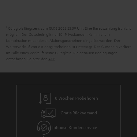
e
a
n
n
r
d
a
1
Gültig bis längstens zum 15.08.2026 23:59 Uhr.
Eine Barauszahlung ist nicht
n
möglich. Der Gutschein gilt nur für Privatkunden. Kann nicht in
Kombination mit anderen Aktionsgutscheinen eingelöst werden. Der
t
Weiterverkauf von Aktionsgutscheinen ist untersagt. Der Gutschein verliert
i
im Falle eines Verkaufs seine Gültigkeit. Die genauen Bedingungen
entnehmen Sie bitte den
AGB
.
e
8 Wochen Probehören
Gratis Rückversand
Inhouse Kundenservice