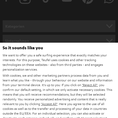
e
r
a
n
Kategorien
m
HEIMKINO
e
Unternehmen
l
So it sounds like you
HEIMKINO-KOMPLETTANLAGEN
SUPPORT
d
Teufel Onlineshops
We want to offer you a safe surfing experience that exactly matches your
interests. For this purpose, Teufel uses cookies and other tracking
SOUNDBARS
u
KARRIERE
technologies on these websites - also from third parties - and engages
DEUTSCHLAND
personalization services.
n
STEREO
With cookies, we and other marketing partners process data from you and
PRESSE & MARKETING
g
learn what you like - through your behaviour on our website and information
ÖSTERREICH
SMART HOME
from your terminal device. It's up to you: If you click on
"Reject All"
, you
GESCHÄFTSKUNDEN
confirm our default setting, in which we only activate necessary cookies. This
means that you will receive recommendations, but they will be selected
SCHWEIZ
BLUETOOTH-LAUTSPRECHER
PARTNERPROGRAMM
randomly. You receive personalized advertising and content that is really
relevant to you by clicking
"Accept All"
. Here you agree to the use of all
KOPFHÖRER
cookies as well as to the transfer and processing of your data in countries
NIEDERLANDE
BLOG
outside the EU/EEA. For an individual selection, you can also activate or