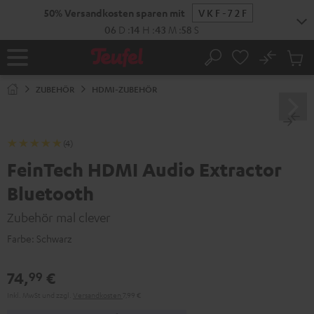
ZUM
50% Versandkosten sparen mit
VKF-72F
NHALT
RINGEN
06
D
:
14
H
:
43
M
:
57
S
No
Abs
Startseite
Suche
Artike
im
ZUBEHÖR
HDMI-ZUBEHÖR
Waren
(4)
FeinTech HDMI Audio Extractor
Bluetooth
Zubehör mal clever
Farbe:
Schwarz
74,
€
99
Inkl. MwSt
und zzgl.
Versandkosten
7,99 €