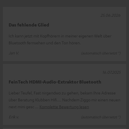
25.06.2026
Das fehlende Glied
Ich kann jetzt mit Kopfhörern in meiner eigenen Welt über
Bluetooth fernsehen und den Ton hören.
Jan V.
(automatisch übersetzt *)
16.07.2025
FeinTech HDMI-Audio-Extraktor Bluetooth
Lieber Teufel, Fast nirgendwo zu gehen, bekam Ihre Adresse
über Beratung Klubben Hifi.... Nachdem Ziggo mir einen neuen
next mini gesc
Komplette Bewertung lesen
Erik v.
(automatisch übersetzt *)