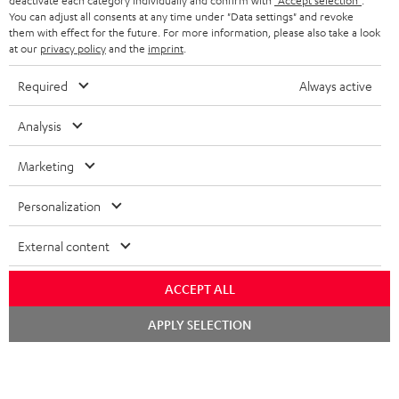
deactivate each category individually and confirm with
"Accept selection"
.
BLUETOOTH-KOPFHÖRER
NEWSLETTER
You can adjust all consents at any time under "Data settings" and revoke
BELGIEN
them with effect for the future. For more information, please also take a look
STEREOANLAGEN
at our
privacy policy
and the
imprint
.
STORES
FRANKREICH
LAUTSPRECHER
Required
Always active
DEINE VORTEILE BEI TEUFEL
POLEN
ULTIMA-SERIE
Analysis
TEUFEL STORY
Technische Änderungen, Tippfehler und Irrtum vorbehalten. Das auf unseren
IN-EAR-KOPFHÖRER
Marketing
SPANIEN
UNSER MANAGEMENT
Fotos abgebildete Zubehör ist nicht im Lieferumfang enthalten. Etwaige
Entsorgungsgebühren für Batterien sind im Preis inbegriffen.
FANSHOP
Personalization
NACHHALTIGKEIT
ITALIEN
©2026 Lautsprecher Teufel GmbH - All rights reserved.
NEUHEITEN
External content
UNSERE WERTE
USA
Impressum
AGB
Datenschutz
Daten-Einstellungen
EU Data Act
ACCEPT ALL
BARRIEREFREIHEIT
Vertrag widerrufen
WEITERE LÄNDER
Chat
APPLY SELECTION
starten