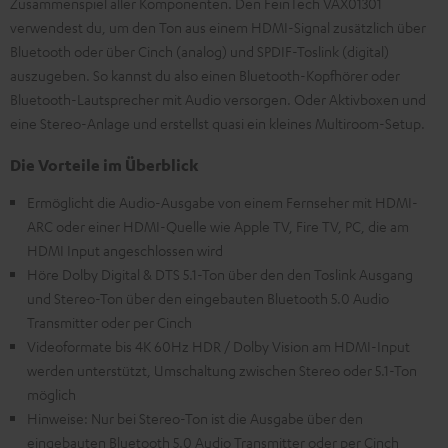
Zusammenspiel aller Komponenten. Den FeinTech VAX01301
verwendest du, um den Ton aus einem HDMI-Signal zusätzlich über
Bluetooth oder über Cinch (analog) und SPDIF-Toslink (digital)
auszugeben. So kannst du also einen Bluetooth-Kopfhörer oder
Bluetooth-Lautsprecher mit Audio versorgen. Oder Aktivboxen und
eine Stereo-Anlage und erstellst quasi ein kleines Multiroom-Setup.
Die Vorteile im Überblick
Ermöglicht die Audio-Ausgabe von einem Fernseher mit HDMI-
ARC oder einer HDMI-Quelle wie Apple TV, Fire TV, PC, die am
HDMI Input angeschlossen wird
Höre Dolby Digital & DTS 5.1-Ton über den den Toslink Ausgang
und Stereo-Ton über den eingebauten Bluetooth 5.0 Audio
Transmitter oder per Cinch
Videoformate bis 4K 60Hz HDR / Dolby Vision am HDMI-Input
werden unterstützt, Umschaltung zwischen Stereo oder 5.1-Ton
möglich
Hinweise: Nur bei Stereo-Ton ist die Ausgabe über den
eingebauten Bluetooth 5.0 Audio Transmitter oder per Cinch