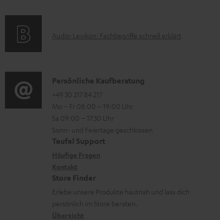
r
f
a
s
u
o
t
A
Audio-Lexikon: Fachbegriffe schnell erklärt
n
r
i
u
t
m
o
d
e
a
n
i
K
Persönliche Kaufberatung
r
t
e
o
o
+49 30 217 84 217
l
i
n
Mo – Fr 08:00 – 19:00 Uhr
-
n
a
o
z
Sa 09:00 – 17:30 Uhr
L
t
d
n
u
Sonn- und Feiertage geschlossen
e
a
e
e
Teufel Support
m
x
k
n
n
Häufige Fragen
V
i
Kontakt
t
z
e
Store Finder
k
d
u
r
Erlebe unsere Produkte hautnah und lass dich
o
a
r
s
persönlich im Store beraten.
n
t
G
Übersicht
a