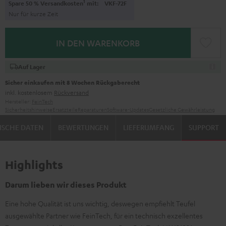
1
Spare 50 % Versandkosten
mit:
VKF-72F
Nur für kurze Zeit
IN DEN WARENKORB
Auf Lager
Sicher einkaufen mit 8 Wochen Rückgaberecht
inkl. kostenlosem
Rückversand
Hersteller:
FeinTech
Sicherheitshinweise
Ersatzteile
Reparaturen
Software-Updates
Gesetzliche Gewährleistung
ISCHE DATEN
BEWERTUNGEN
LIEFERUMFANG
SUPPORT
Highlights
Darum lieben wir dieses Produkt
Eine hohe Qualität ist uns wichtig, deswegen empfiehlt Teufel
ausgewählte Partner wie FeinTech, für ein technisch exzellentes