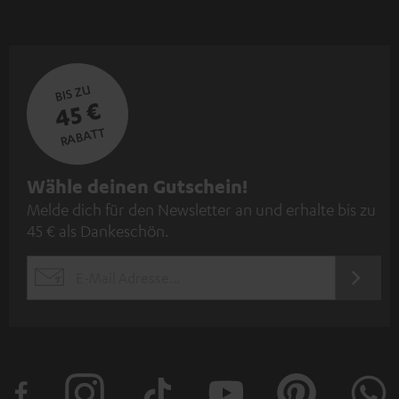
BIS ZU
45 €
RABATT
N
Wähle deinen Gutschein!
Melde dich für den Newsletter an und erhalte bis zu
e
45 € als Dankeschön.
w
s
JETZT
EMAIL
l
ANME
WIDGET
e
t
t