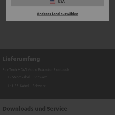
USA
*
4
/ 4
automatisiert übersetzt durch
DeepL
Anderes Land auswählen
Lieferumfang
FeinTech HDMI Audio Extractor Bluetooth
1 × Stromkabel – Schwarz
1 × USB-Kabel – Schwarz
Downloads und Service