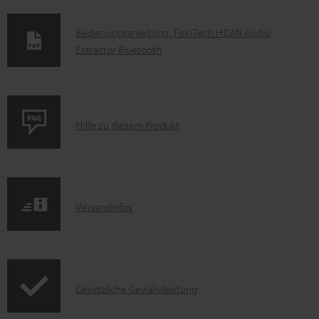
D
Bedienungsanleitung: FeinTech HDMI Audio
Extractor Bluetooth
o
k
u
m
P
Hilfe zu diesem Produkt
e
r
n
o
t
d
e
I
Versandinfos
u
z
n
k
u
f
t
m
o
F
H
I
Gesetzliche Gewährleistung
r
A
e
n
m
Q