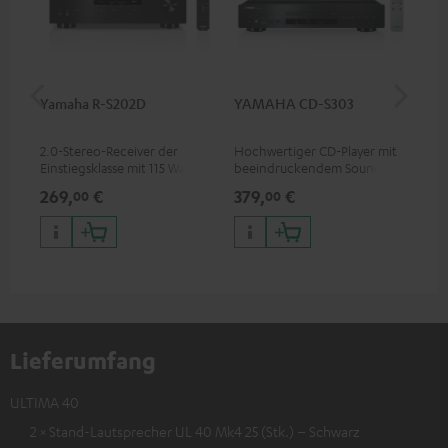
Yamaha R-S202D
YAMAHA CD-S303
Ya
2.0-Stereo-Receiver der
Hochwertiger CD-Player mit
2.1
Einstiegsklasse mit 115 Watt
beeindruckendem Sound und
Spi
pro Kanal an 4 Ohm (bei 1
wertiger Verarbeitung
pro
269,
€
379,
€
1.
00
00
kHz, 0.7 % THD)
200
Lieferumfang
ULTIMA 40
2 × Stand-Lautsprecher UL 40 Mk4 25 (Stk.) – Schwarz