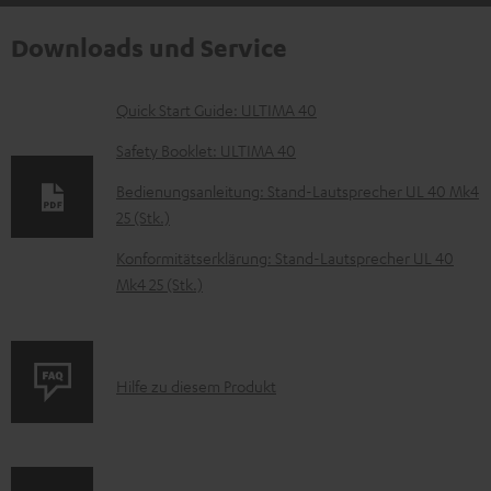
Downloads und Service
D
Quick Start Guide: ULTIMA 40
o
Safety Booklet: ULTIMA 40
k
Bedienungsanleitung: Stand-Lautsprecher UL 40 Mk4
u
25 (Stk.)
m
Konformitätserklärung: Stand-Lautsprecher UL 40
e
Mk4 25 (Stk.)
n
t
e
P
Hilfe zu diesem Produkt
z
r
u
o
m
d