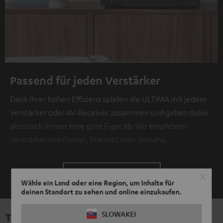
Passend für jeden Verstärker
Dank ihrer hohen Effizienz spielen die ULTIMA mit jedem
Verstärker oder AV-Receiver zusammen und geben dabei
akustisch immer eine gute Figur ab. Wir empfehlen
Verstärker von Denon, Marantz oder Yamaha.
ZEIGE MIR MEHR
Wähle ein Land oder eine Region, um Inhalte für
deinen Standort zu sehen und online einzukaufen.
SLOWAKEI
Technische Daten