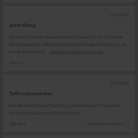
11.07.2026
guter Klang
Nachdem die alten Boxen verraucht waren bin ich bei Teufel
fündig geworden. Passt gut zu meiner Anlage, hört sich gut an,
wurde zeitnah und
Komplette Bewertung lesen
Herr H.
11.07.2026
Tolle Lautsprecher
Seit dem Kauf dieses Produkts genieße ich jeden Tag einen
wunderbar schönen und vollen Klang.
Sharon v.
(automatisch übersetzt *)