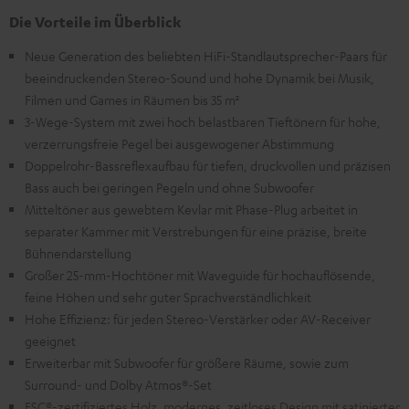
Die Vorteile im Überblick
Neue Generation des beliebten HiFi-Standlautsprecher-Paars für
beeindruckenden Stereo-Sound und hohe Dynamik bei Musik,
Filmen und Games in Räumen bis 35 m²
3-Wege-System mit zwei hoch belastbaren Tieftönern für hohe,
verzerrungsfreie Pegel bei ausgewogener Abstimmung
Doppelrohr-Bassreflexaufbau für tiefen, druckvollen und präzisen
Bass auch bei geringen Pegeln und ohne Subwoofer
Mitteltöner aus gewebtem Kevlar mit Phase-Plug arbeitet in
separater Kammer mit Verstrebungen für eine präzise, breite
Bühnendarstellung
Großer 25-mm-Hochtöner mit Waveguide für hochauflösende,
feine Höhen und sehr guter Sprachverständlichkeit
Hohe Effizienz: für jeden Stereo-Verstärker oder AV-Receiver
geeignet
Erweiterbar mit Subwoofer für größere Räume, sowie zum
Surround- und Dolby Atmos®-Set
FSC®-zertifiziertes Holz, modernes, zeitloses Design mit satinierter