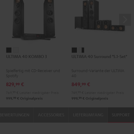
ULTIMA
ULTIMA
ULTIMA
ULTIMA
ULTIMA 40 KOMBO 3
ULTIMA 40 Surround "5.1-Set"
40
40
40
40
KOMBO
KOMBO
Surround
Surround
Spielfertig mit CD-Receiver und
Surround-Variante der ULTIMA
3
3
"5.1-
"5.1-
Spotify
40
Schwarz
Weiß
Set"
Set"
829,
€
849,
€
99
99
Schwarz
Weiß
769,
99
€
Letzter niedrigster Preis
749,
99
€
Letzter niedrigster Preis
/
99
99
999,
€
Originalpreis
999,
€
Originalpreis
Schwarz
BEWERTUNGEN
ACCESSORIES
LIEFERUMFANG
SUPPORT