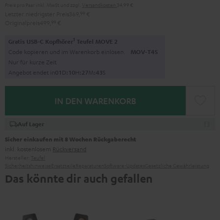
Preis pro Paar inkl. MwSt
und zzgl.
Versandkosten
34,99 €
Letzter niedrigster Preis
369,
99
€
Originalpreis
499,
99
€
1
Gratis USB-C Kopfhörer
Teufel MOVE 2
Code kopieren und im Warenkorb einlösen.
MOV-T4S
Nur für kurze Zeit
Angebot endet in
0
1
D
:
1
0
H
:
2
7
M
:
4
2
S
IN DEN WARENKORB
Auf Lager
Sicher einkaufen mit 8 Wochen Rückgaberecht
inkl. kostenlosem
Rückversand
Hersteller:
Teufel
Sicherheitshinweise
Ersatzteile
Reparaturen
Software-Updates
Gesetzliche Gewährleistung
Das könnte dir auch gefallen