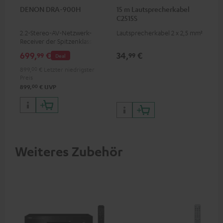
DENON DRA-900H
15 m Lautsprecherkabel
C2515S
2.2-Stereo-AV-Netzwerk-
Lautsprecherkabel 2 x 2,5 mm²
Receiver der Spitzenklasse mit
145 Watt pro Kanal an 6 Ohm,
699,
€
34,
€
99
99
Deal
USB-Playback sowie weitere
analoge und digitale
899,
00
€
Letzter niedrigster
Eingänge, 6 HDMI-Eingänge
Preis
und 1 HDMI Ausgang mit
00
899,
€
UVP
Unterstützung für 8K, 3D,
HDCP 2.3, HDR10+, ARC/eARC
und Dolby Vision
Weiteres Zubehör