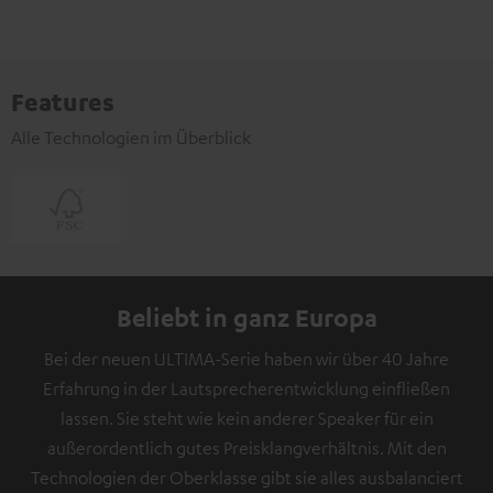
Features
Alle Technologien im Überblick
Beliebt in ganz Europa
Bei der neuen ULTIMA-Serie haben wir über 40 Jahre
Erfahrung in der Lautsprecherentwicklung einfließen
lassen. Sie steht wie kein anderer Speaker für ein
außerordentlich gutes Preisklangverhältnis. Mit den
Technologien der Oberklasse gibt sie alles ausbalanciert