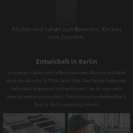
Klicken und halten zum Bewegen. Klicken
zum Zoomen.
Tap to zoom
Entwickelt in Berlin
In unseren Labors und reflexionsarmen Räumen entstand
auch die aktuelle ULTIMA Serie Mk4. Das Design haben wir
behutsam angepasst und verfeinert – es ist nun mehr
denn je zeitlos und modern. Zahlreiches Kundenfeedback
floss in die Entwicklung mit ein.