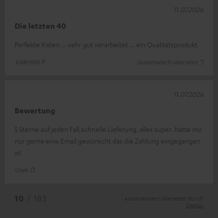
11.07.2026
Die letzten 40
Perfekte Kisten … sehr gut verarbeitet … ein Qualitätsprodukt
Valentin P.
(automatisch übersetzt *)
11.07.2026
Bewertung
5 Sterne auf jeden Fall,schnelle Lieferung, alles super..hätte mir
nur gerne eine Email gewünscht das die Zahlung eingegangen
ist
Uwe D.
*
10
/ 183
automatisiert übersetzt durch
DeepL