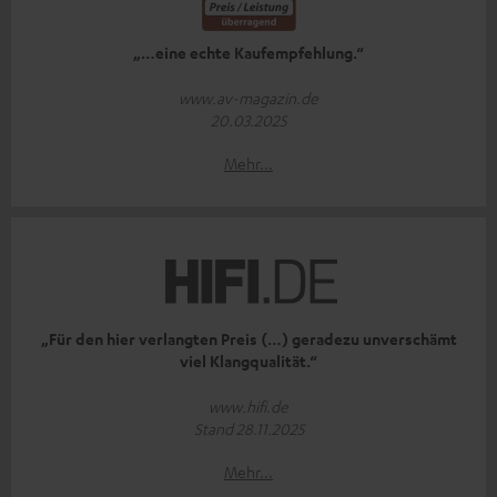
„…eine echte Kaufempfehlung.“
www.av-magazin.de
20.03.2025
Mehr...
„Für den hier verlangten Preis (…) geradezu unverschämt
viel Klangqualität.“
www.hifi.de
Stand 28.11.2025
Mehr...