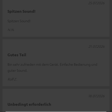
25.07.2026
Spitzen Sound!
Spitzen Sound!
N.N.
21.07.2026
Gutes Teil
Bin sehr zufrieden mit dem Gerät. Einfache Bedienung und
guter Sound.
Rolf Z.
18.07.2026
Unbedingt erforderlich