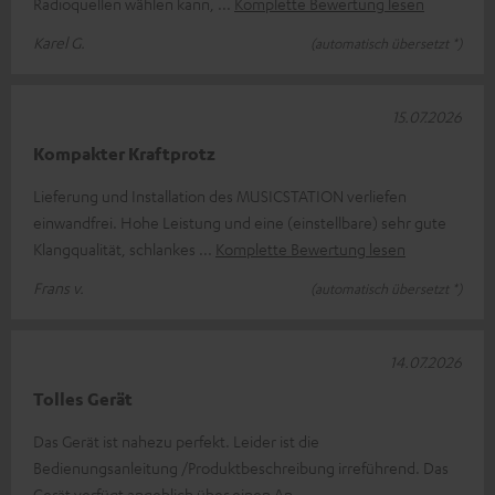
Radioquellen wählen kann,
Komplette Bewertung lesen
Karel G.
(automatisch übersetzt *)
15.07.2026
Kompakter Kraftprotz
Lieferung und Installation des MUSICSTATION verliefen
einwandfrei. Hohe Leistung und eine (einstellbare) sehr gute
Klangqualität, schlankes
Komplette Bewertung lesen
Frans v.
(automatisch übersetzt *)
14.07.2026
Tolles Gerät
Das Gerät ist nahezu perfekt. Leider ist die
Bedienungsanleitung /Produktbeschreibung irreführend. Das
Gerät verfügt angeblich über einen An