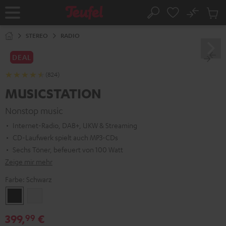
ZUM
NHALT
No
Abs
Startseite
Suche
RINGEN
Artike
im
STEREO
RADIO
Waren
DEAL
(824)
MUSICSTATION
Nonstop music
Internet-Radio, DAB+, UKW & Streaming
CD-Laufwerk spielt auch MP3-CDs
Sechs Töner, befeuert von 100 Watt
Zeige mir mehr
Farbe:
Schwarz
Schwarz
Weiß
399,
€
99