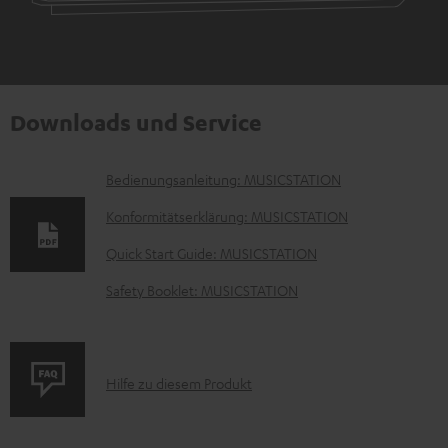
Downloads und Service
D
Bedienungsanleitung: MUSICSTATION
o
Konformitätserklärung: MUSICSTATION
k
Quick Start Guide: MUSICSTATION
u
Safety Booklet: MUSICSTATION
m
e
n
P
Hilfe zu diesem Produkt
t
r
e
o