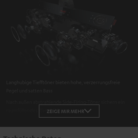
Langhubige Tiefftöner bieten hohe, verzerrungsfreie
Pegel und satten Bass
Nach außen abstrahlende Side-Firing-Töner sichern ein
raumfüllendes Klangbild
ZEIGE MIR MEHR