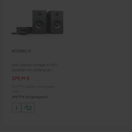
KOMBO 11
Mini-Stereo-Anlage in HiFi-
Qualität mit umfangreicher
Ausstattung, Nachfolger des
279,
€
99
Bestsellers KOMBO 22
229,
99
€
Letzter niedrigster
Preis
99
299,
€
Originalpreis