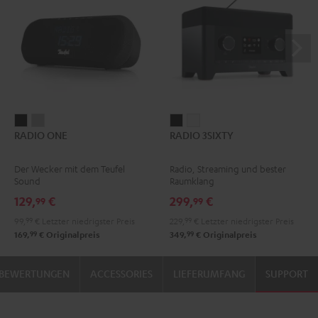
RADIO
RADIO
RADIO
RADIO
RADIO ONE
RADIO 3SIXTY
ONE
ONE
3SIXTY
3SIXTY
Black
Light
Schwarz
Weiß
Der Wecker mit dem Teufel
Radio, Streaming und bester
Gray
Sound
Raumklang
129,
€
299,
€
99
99
99,
99
€
Letzter niedrigster Preis
229,
99
€
Letzter niedrigster Preis
99
99
169,
€
Originalpreis
349,
€
Originalpreis
BEWERTUNGEN
ACCESSORIES
LIEFERUMFANG
SUPPORT