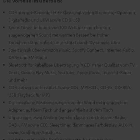
Die Vorteile im Überblick
CD-Internet-Radio der HiFi-Klasse mit vielen Streaming-Optionen,
Digitalradio und UKW sowie CD & USB
Sechs Töner, befeuert von 100 Watt für einen breiten,
ausgewogenen Sound mit warmen Bässen bei hoher
Sprachverständlichkeit, unterstützt durch Dynamore Ultra
Spielt Musik über Amazon Music, Spotify Connect, Internet-Radio,
DAB+ und FM-Radio
Bluetooth für kabellose Übertragung in CD-naher Qualität vom TV-
Gerät, Google Play Music, YouTube, Apple Music, Internet-Radio
und mehr
CD-Laufwerk unterstützt Audio-CDs, MP3-CDs, CD-Rs, CD-RWs,
USB-Playback für MP3
Drei mögliche Positionierungen: an der Wand mit integriertem
Adapter, auf dem Tisch und angewinkelt auf dem Tisch
Uhranzeige, zwei Wecker (wecken lassen von Internet-Radio,
DAB+, FM sowie CD), Sleeptimer, dimmbares Farbdisplay, AUX-In-
sowie Kopfhörer-Anschluss
Leicht zu reinigende Bedienelemente, bedienbar über