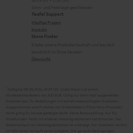
n
Sa 09:00 – 17:30 Uhr
L
t
n
u
Sonn- und Feiertage geschlossen
e
a
e
Teufel Support
m
x
k
n
Häufige Fragen
V
i
Kontakt
t
z
e
Store Finder
k
d
u
r
Erlebe unsere Produkte hautnah und lass dich
o
a
r
s
persönlich im Store beraten.
n
t
G
Übersicht
a
e
a
n
n
r
d
a
1
Gültig bis 08.08.2026, 23:59 Uhr. Gratis Move 2 ab einem
n
Mindesteinkaufswert von 300 EUR. Gültig nur beim Kauf ausgewählter
Produkte bzw. für Bestellungen mit teilnahmeberechtigten Produkten.
t
Ausgenommen sind Produkte von Drittanbietern (Third-Party-Produkte).
i
Nicht gültig für bereits getätigte Käufe. Keine Barauszahlung. Nur für
Privatkunden. Nicht mit anderen Aktionsgutscheinen kombinierbar. Der
e
Weiterverkauf von Aktionsgutscheinen ist untersagt. Der Gutschein verliert
im Falle eines Verkaufs seine Gültigkeit. Die genauen Bedingungen