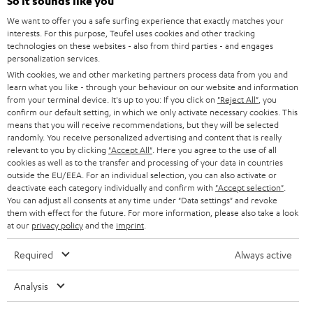
l
So it sounds like you
HEIMKINO-KOMPLETTANLAGEN
SUPPORT
d
Teufel Onlineshops
We want to offer you a safe surfing experience that exactly matches your
interests. For this purpose, Teufel uses cookies and other tracking
SOUNDBARS
u
KARRIERE
technologies on these websites - also from third parties - and engages
DEUTSCHLAND
personalization services.
n
STEREO
With cookies, we and other marketing partners process data from you and
PRESSE & MARKETING
g
learn what you like - through your behaviour on our website and information
ÖSTERREICH
SMART HOME
from your terminal device. It's up to you: If you click on
"Reject All"
, you
GESCHÄFTSKUNDEN
confirm our default setting, in which we only activate necessary cookies. This
means that you will receive recommendations, but they will be selected
SCHWEIZ
BLUETOOTH-LAUTSPRECHER
PARTNERPROGRAMM
randomly. You receive personalized advertising and content that is really
relevant to you by clicking
"Accept All"
. Here you agree to the use of all
KOPFHÖRER
cookies as well as to the transfer and processing of your data in countries
NIEDERLANDE
BLOG
outside the EU/EEA. For an individual selection, you can also activate or
deactivate each category individually and confirm with
"Accept selection"
.
BLUETOOTH-KOPFHÖRER
NEWSLETTER
You can adjust all consents at any time under "Data settings" and revoke
BELGIEN
them with effect for the future. For more information, please also take a look
STEREOANLAGEN
at our
privacy policy
and the
imprint
.
STORES
FRANKREICH
LAUTSPRECHER
Required
Always active
DEINE VORTEILE BEI TEUFEL
POLEN
ULTIMA-SERIE
Analysis
TEUFEL STORY
Technische Änderungen, Tippfehler und Irrtum vorbehalten. Das auf unseren