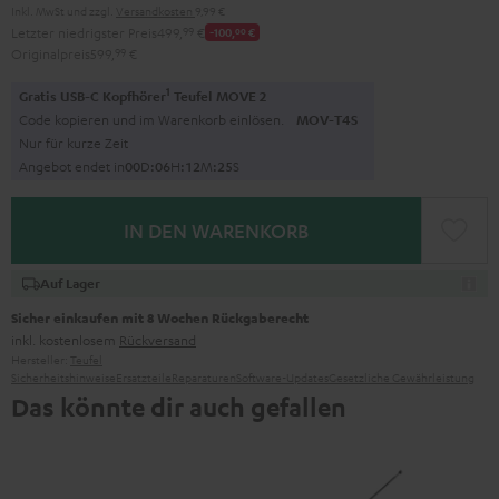
Inkl. MwSt
und zzgl.
Versandkosten
9,99 €
Letzter niedrigster Preis
499,
99
€
-100,
00
€
Originalpreis
599,
99
€
1
Gratis USB-C Kopfhörer
Teufel MOVE 2
Code kopieren und im Warenkorb einlösen.
MOV-T4S
Nur für kurze Zeit
Angebot endet in
0
0
D
:
0
6
H
:
1
2
M
:
2
4
S
IN DEN WARENKORB
Auf Lager
Sicher einkaufen mit 8 Wochen Rückgaberecht
inkl. kostenlosem
Rückversand
Hersteller:
Teufel
Sicherheitshinweise
Ersatzteile
Reparaturen
Software-Updates
Gesetzliche Gewährleistung
Das könnte dir auch gefallen