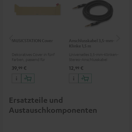
MUSICSTATION Cover
Anschlusskabel 3,5-mm-
Ver
Klinke 1,5 m
mm
Dekoratives Cover in fünf
Universelles 3,5-mm-Klinken-
Uni
Farben, passend für
Stereo-Anschlusskabel
Ste
MUSICSTATION
39,
€
12,
€
12
99
99
Ersatzteile und
Austauschkomponenten