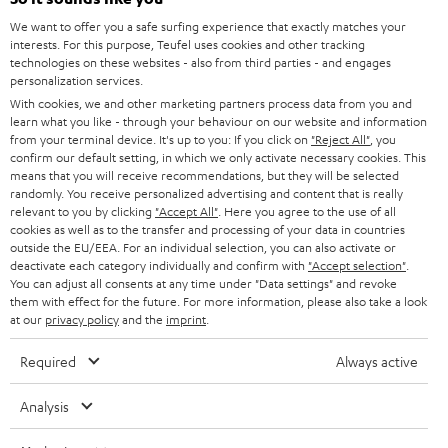
HEIMKINO-KOMPLETTANLAGEN
SUPPORT
d
Teufel Onlineshops
We want to offer you a safe surfing experience that exactly matches your
interests. For this purpose, Teufel uses cookies and other tracking
SOUNDBARS
u
KARRIERE
technologies on these websites - also from third parties - and engages
DEUTSCHLAND
personalization services.
n
STEREO
With cookies, we and other marketing partners process data from you and
PRESSE & MARKETING
g
learn what you like - through your behaviour on our website and information
ÖSTERREICH
SMART HOME
from your terminal device. It's up to you: If you click on
"Reject All"
, you
GESCHÄFTSKUNDEN
confirm our default setting, in which we only activate necessary cookies. This
means that you will receive recommendations, but they will be selected
SCHWEIZ
BLUETOOTH-LAUTSPRECHER
PARTNERPROGRAMM
randomly. You receive personalized advertising and content that is really
relevant to you by clicking
"Accept All"
. Here you agree to the use of all
KOPFHÖRER
cookies as well as to the transfer and processing of your data in countries
NIEDERLANDE
BLOG
outside the EU/EEA. For an individual selection, you can also activate or
deactivate each category individually and confirm with
"Accept selection"
.
BLUETOOTH-KOPFHÖRER
NEWSLETTER
You can adjust all consents at any time under "Data settings" and revoke
BELGIEN
them with effect for the future. For more information, please also take a look
STEREOANLAGEN
at our
privacy policy
and the
imprint
.
STORES
FRANKREICH
LAUTSPRECHER
Required
Always active
DEINE VORTEILE BEI TEUFEL
POLEN
ULTIMA-SERIE
Analysis
TEUFEL STORY
Technische Änderungen, Tippfehler und Irrtum vorbehalten. Das auf unseren
IN-EAR-KOPFHÖRER