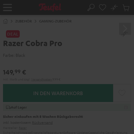
ZUM
NHALT
No
Abs
Startseite
Suche
RINGEN
Artike
im
ZUBEHÖR
GAMING-ZUBEHÖR
Waren
DEAL
Razer Cobra Pro
Farbe:
Black
149,
€
99
Inkl. MwSt
und zzgl.
Versandkosten
9,99 €
IN DEN WARENKORB
Auf Lager
Sicher einkaufen mit 8 Wochen Rückgaberecht
inkl. kostenlosem
Rückversand
Hersteller:
Razer
Sicherheitshinweise
Ersatzteile
Reparaturen
Software-Updates
Gesetzliche Gewährleistung