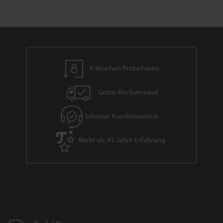
a
n
t
i
e
8 Wochen Probehören
Gratis Rückversand
Inhouse Kundenservice
Mehr als 45 Jahre Erfahrung