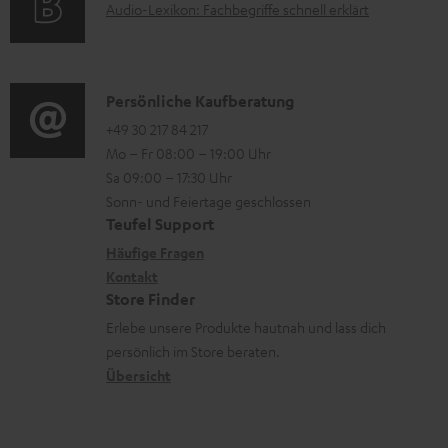
n
A
Audio-Lexikon: Fachbegriffe schnell erklärt
r
i
t
u
m
o
e
d
a
n
r
i
K
Persönliche Kaufberatung
t
e
l
o
o
+49 30 217 84 217
i
n
Mo – Fr 08:00 – 19:00 Uhr
a
-
n
o
z
Sa 09:00 – 17:30 Uhr
d
L
t
n
u
Sonn- und Feiertage geschlossen
e
e
a
e
Teufel Support
m
n
x
k
n
Häufige Fragen
V
i
Kontakt
t
z
e
Store Finder
k
d
u
r
Erlebe unsere Produkte hautnah und lass dich
o
a
r
s
persönlich im Store beraten.
n
t
G
Übersicht
a
e
a
n
n
r
d