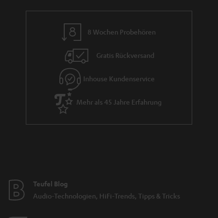
a
e
n
_
8 Wochen Probehören
t
h
i
i
Gratis Rückversand
e
d
Inhouse Kundenservice
d
e
Mehr als 45 Jahre Erfahrung
n
Teufel Blog
Audio-Technologien, HiFi-Trends, Tipps & Tricks