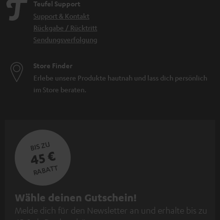
Teufel Support
Support & Kontakt
Rückgabe / Rücktritt
Sendungsverfolgung
Store Finder
Erlebe unsere Produkte hautnah und lass dich persönlich
im Store beraten.
BIS ZU
45 €
RABATT
N
Wähle deinen Gutschein!
Melde dich für den Newsletter an und erhalte bis zu
e