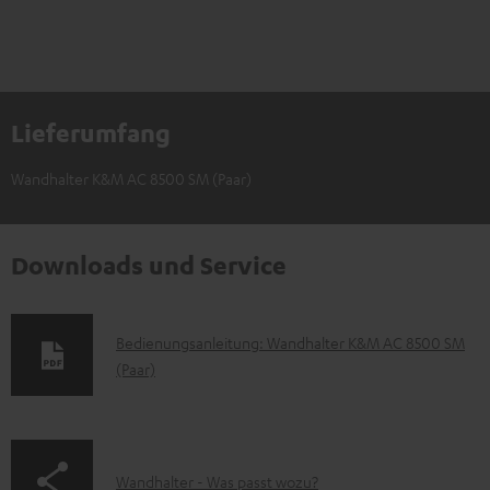
Lieferumfang
Wandhalter K&M AC 8500 SM (Paar)
Downloads und Service
D
Bedienungsanleitung: Wandhalter K&M AC 8500 SM
(Paar)
o
k
u
m
p
Wandhalter - Was passt wozu?