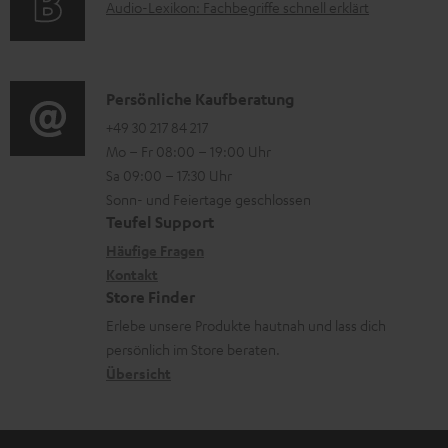
A
Audio-Lexikon: Fachbegriffe schnell erklärt
r
l
i
p
u
m
a
o
o
d
a
d
n
r
i
K
Persönliche Kaufberatung
t
e
e
t
o
o
+49 30 217 84 217
i
n
n
.
Mo – Fr 08:00 – 19:00 Uhr
-
n
o
z
l
Sa 09:00 – 17:30 Uhr
L
t
n
u
Sonn- und Feiertage geschlossen
i
e
a
e
Teufel Support
m
n
x
k
n
Häufige Fragen
V
k
i
Kontakt
t
z
e
s
Store Finder
k
d
u
r
.
Erlebe unsere Produkte hautnah und lass dich
o
a
r
s
persönlich im Store beraten.
t
n
t
G
Übersicht
a
i
e
a
n
t
n
r
d
l