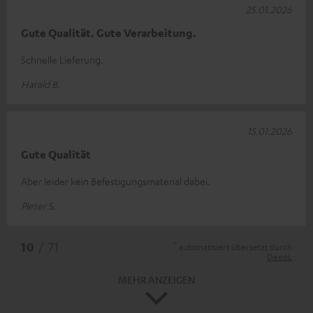
25.01.2026
Gute Qualität. Gute Verarbeitung.
Schnelle Lieferung.
Harald B.
15.01.2026
Gute Qualität
Aber leider kein Befestigungsmaterial dabei.
Pieter S.
*
10
/ 71
automatisiert übersetzt durch
DeepL
MEHR ANZEIGEN