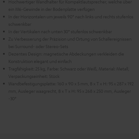
Hochwertiger Wandhalter für Kompaktlautsprecher, welche über
ein M6-Gewinde in der Bodenplatte verfügen
In der Horizontalen um jeweils 90° nach links und rechts stufenlos
schwenkbar
In der Vertikalen nach unten 30° stufenlos schwenkbar
Zu Verbesserung der Präzision und Ortung von Schallereignissen
bei Surround- oder Stereo-Sets
Dezentes Design: magnetische Abdeckungen verkleiden die
Konstruktion elegant und einfach
Tragfähigkeit: 25 kg, Farbe: Schwarz oder Weiß, Material: Metall,
Verpackungseinheit: Stück
Wandbefestigungsplatte: 160 x 90 x 5 mm, B x T x H: 95 x 287 x 192
mm, Ausleger waagrecht, B x T x H: 95 x 268 x 250 mm, Ausleger
-30°