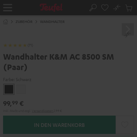
ZUM
NHALT
No
Abs
Startseite
Suche
RINGEN
Artike
im
ZUBEHÖR
WANDHALTER
Waren
(71)
Wandhalter K&M AC 8500 SM
(Paar)
Farbe:
Schwarz
Schwarz
Weiß
99,
€
99
Inkl. MwSt
und zzgl.
Versandkosten
2,99 €
IN DEN WARENKORB