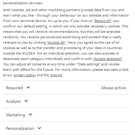
personalization services.
n
STEREO
With cookies, we and other marketing partners process data from you and
PRESSE & MARKETING
g
learn what you like - through your behaviour on our website and information
ÖSTERREICH
SMART HOME
from your terminal device. It's up to you: If you click on
"Reject All"
, you
GESCHÄFTSKUNDEN
confirm our default setting, in which we only activate necessary cookies. This
means that you will receive recommendations, but they will be selected
SCHWEIZ
BLUETOOTH-LAUTSPRECHER
PARTNERPROGRAMM
randomly. You receive personalized advertising and content that is really
relevant to you by clicking
"Accept All"
. Here you agree to the use of all
KOPFHÖRER
cookies as well as to the transfer and processing of your data in countries
NIEDERLANDE
BLOG
outside the EU/EEA. For an individual selection, you can also activate or
deactivate each category individually and confirm with
"Accept selection"
.
BLUETOOTH-KOPFHÖRER
NEWSLETTER
You can adjust all consents at any time under "Data settings" and revoke
BELGIEN
them with effect for the future. For more information, please also take a look
STEREOANLAGEN
at our
privacy policy
and the
imprint
.
STORES
FRANKREICH
LAUTSPRECHER
Required
Always active
DEINE VORTEILE BEI TEUFEL
POLEN
ULTIMA-SERIE
Analysis
TEUFEL STORY
Technische Änderungen, Tippfehler und Irrtum vorbehalten. Das auf unseren
IN-EAR-KOPFHÖRER
Marketing
SPANIEN
UNSER MANAGEMENT
Fotos abgebildete Zubehör ist nicht im Lieferumfang enthalten. Etwaige
Entsorgungsgebühren für Batterien sind im Preis inbegriffen.
FANSHOP
Personalization
NACHHALTIGKEIT
ITALIEN