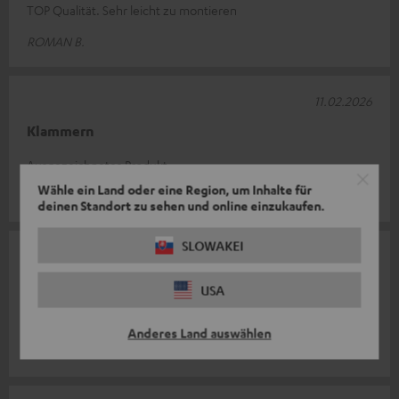
TOP Qualität. Sehr leicht zu montieren
ROMAN B.
11.02.2026
Klammern
Ausgezeichnetes Produkt
Wähle ein Land oder eine Region, um Inhalte für
Martino B.
(automatisch übersetzt *)
deinen Standort zu sehen und online einzukaufen.
SLOWAKEI
28.01.2026
Wandhalterung
USA
Super Wandhalterung. Massive und schwere Ausführung.
Anderes Land auswählen
Markus W.