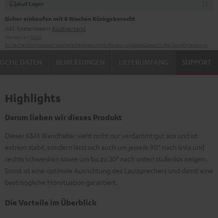
Auf Lager
Sicher einkaufen mit 8 Wochen Rückgaberecht
inkl. kostenlosem
Rückversand
Hersteller:
K&M
Sicherheitshinweise
Ersatzteile
Reparaturen
Software-Updates
Gesetzliche Gewährleistung
ISCHE DATEN
BEWERTUNGEN
LIEFERUMFANG
SUPPORT
Highlights
Darum lieben wir dieses Produkt
Dieser K&M Wandhalter sieht nicht nur verdammt gut aus und ist
extrem stabil, sondern lässt sich auch um jeweils 90° nach links und
rechts schwenken sowie um bis zu 30° nach unten stufenlos neigen.
Somit ist eine optimale Ausrichtung des Lautsprechers und damit eine
bestmögliche Hörsituation garantiert.
Die Vorteile im Überblick