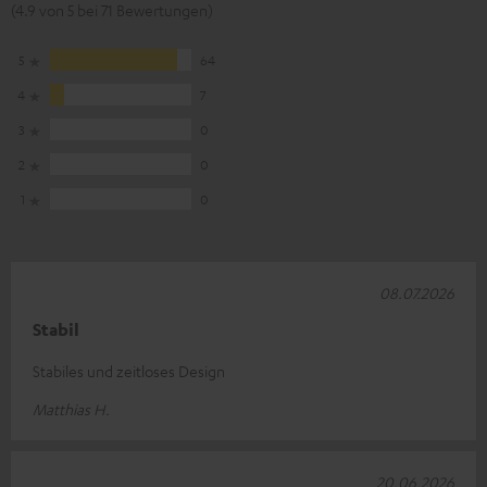
(4.9 von 5 bei 71 Bewertungen)
5
64
4
7
3
0
2
0
1
0
08.07.2026
Stabil
Stabiles und zeitloses Design
Matthias H.
20.06.2026