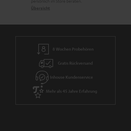
s
persönlich im Store beraten.
n
t
G
Übersicht
a
e
a
n
n
r
d
a
n
8 Wochen Probehören
t
i
Gratis Rückversand
e
Inhouse Kundenservice
Mehr als 45 Jahre Erfahrung