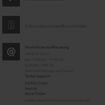
r
A
e
n
m
Q
r
f
a
s
u
o
t
n
A
Audio-Lexikon: Fachbegriffe schnell erklärt
r
i
t
u
m
o
e
d
a
n
r
i
K
Persönliche Kaufberatung
t
e
l
o
o
+49 30 217 84 217
i
n
Mo – Fr 08:00 – 19:00 Uhr
a
-
n
o
z
Sa 09:00 – 17:30 Uhr
d
L
t
n
u
Sonn- und Feiertage geschlossen
e
e
a
e
Teufel Support
m
n
x
k
n
Häufige Fragen
V
i
Kontakt
t
z
e
Store Finder
k
d
u
r
Erlebe unsere Produkte hautnah und lass dich
o
a
r