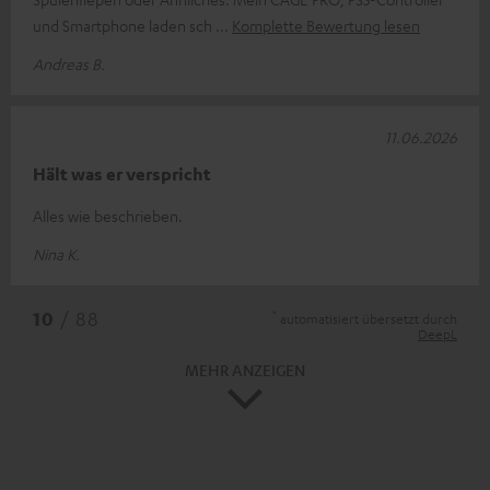
und Smartphone laden sch
Komplette Bewertung lesen
Andreas B.
11.06.2026
Hält was er verspricht
Alles wie beschrieben.
Nina K.
*
10
/ 88
automatisiert übersetzt durch
DeepL
MEHR ANZEIGEN