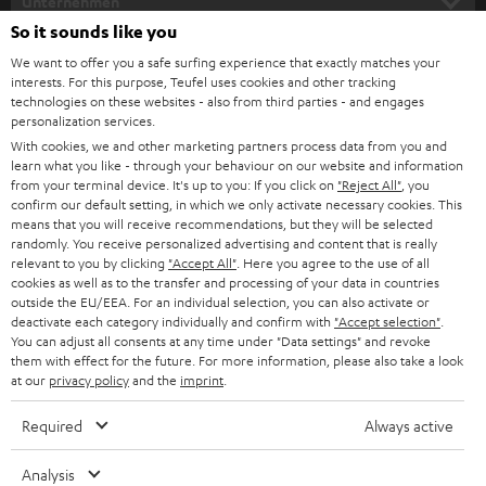
Unternehmen
l
So it sounds like you
HEIMKINO-KOMPLETTANLAGEN
SUPPORT
d
Teufel Onlineshops
We want to offer you a safe surfing experience that exactly matches your
interests. For this purpose, Teufel uses cookies and other tracking
SOUNDBARS
u
KARRIERE
technologies on these websites - also from third parties - and engages
DEUTSCHLAND
personalization services.
n
STEREO
With cookies, we and other marketing partners process data from you and
PRESSE & MARKETING
g
learn what you like - through your behaviour on our website and information
ÖSTERREICH
SMART HOME
from your terminal device. It's up to you: If you click on
"Reject All"
, you
GESCHÄFTSKUNDEN
confirm our default setting, in which we only activate necessary cookies. This
means that you will receive recommendations, but they will be selected
SCHWEIZ
BLUETOOTH-LAUTSPRECHER
PARTNERPROGRAMM
randomly. You receive personalized advertising and content that is really
relevant to you by clicking
"Accept All"
. Here you agree to the use of all
KOPFHÖRER
cookies as well as to the transfer and processing of your data in countries
NIEDERLANDE
BLOG
outside the EU/EEA. For an individual selection, you can also activate or
deactivate each category individually and confirm with
"Accept selection"
.
BLUETOOTH-KOPFHÖRER
NEWSLETTER
You can adjust all consents at any time under "Data settings" and revoke
BELGIEN
them with effect for the future. For more information, please also take a look
STEREOANLAGEN
at our
privacy policy
and the
imprint
.
STORES
FRANKREICH
LAUTSPRECHER
Required
Always active
DEINE VORTEILE BEI TEUFEL
POLEN
ULTIMA-SERIE
Analysis
TEUFEL STORY