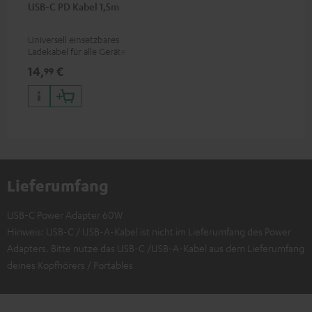
USB-C PD Kabel 1,5m
Universell einsetzbares
Ladekabel für alle Geräte mit
USB-C-Ladeport, passend für
14,
€
99
alle Teufel Produkte mit USB-
C-Anschluss
Lieferumfang
USB-C Power Adapter 60W
Hinweis: USB-C / USB-A-Kabel ist nicht im Lieferumfang des Power
Adapters. Bitte nutze das USB-C /USB-A-Kabel aus dem Lieferumfang
deines Kopfhörers / Portables