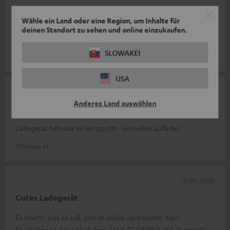
Der Power Adapter hat mich überzeugt, gerade die
Wähle ein Land oder eine Region, um Inhalte für
Schnelladefunktion ist super, wer kennt es nicht man will los
deinen Standort zu sehen und online einzukaufen.
und merkt Akku leer, Stecker
Komplette Bewertung lesen
SLOWAKEI
Marcel R.
USA
17.06.2026
Anderes Land auswählen
Blitzschnell
Ladegerät hält was es verspricht - schnelles aufladen
Thomas H.
15.06.2026
Gutes Ladegerät
Es macht, was es soll, und ist solide verarbeitet. Kein
Spulenfiepen oder Ähnliches. Mein CAGE PRO, PS5-Controller