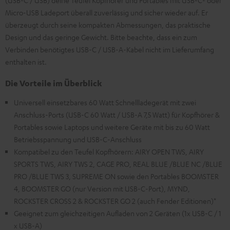
(USB-C / USB) deine Teufel Kopfhörer und Portables mit USB-C- oder
Micro-USB Ladeport überall zuverlässig und sicher wieder auf. Er
überzeugt durch seine kompakten Abmessungen, das praktische
Design und das geringe Gewicht. Bitte beachte, dass ein zum
Verbinden benötigtes USB-C / USB-A-Kabel nicht im Lieferumfang
enthalten ist.
Die Vorteile im Überblick
Universell einsetzbares 60 Watt Schnellladegerät mit zwei
Anschluss-Ports (USB-C 60 Watt / USB-A 7,5 Watt) für Kopfhörer &
Portables sowie Laptops und weitere Geräte mit bis zu 60 Watt
Betriebsspannung und USB-C-Anschluss
Kompatibel zu den Teufel Kopfhörern: AIRY OPEN TWS, AIRY
SPORTS TWS, AIRY TWS 2, CAGE PRO, REAL BLUE /BLUE NC /BLUE
PRO /BLUE TWS 3, SUPREME ON sowie den Portables BOOMSTER
4, BOOMSTER GO (nur Version mit USB-C-Port), MYND,
ROCKSTER CROSS 2 & ROCKSTER GO 2 (auch Fender Editionen)*
Geeignet zum gleichzeitigen Aufladen von 2 Geräten (1x USB-C / 1
x USB-A)