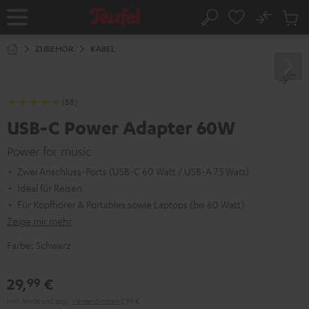
ZUM
NHALT
No
Abs
Startseite
Suche
RINGEN
Artike
im
ZUBEHÖR
KABEL
Waren
(88)
USB-C Power Adapter 60W
Power for music
Zwei Anschluss-Ports (USB-C 60 Watt / USB-A 7,5 Watt)
Ideal für Reisen
Für Kopfhörer & Portables sowie Laptops (bis 60 Watt)
Zeige mir mehr
Farbe:
Schwarz
29,
€
99
Inkl. MwSt
und zzgl.
Versandkosten
2,99 €