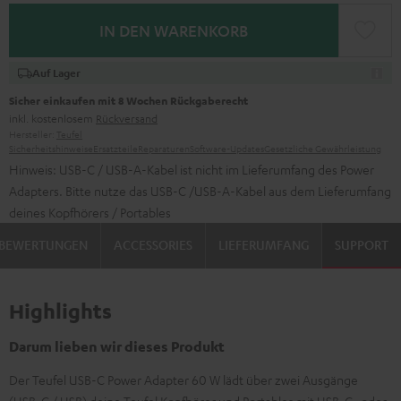
IN DEN WARENKORB
Auf Lager
Sicher einkaufen mit 8 Wochen Rückgaberecht
inkl. kostenlosem
Rückversand
Hersteller:
Teufel
Sicherheitshinweise
Ersatzteile
Reparaturen
Software-Updates
Gesetzliche Gewährleistung
Hinweis: USB-C / USB-A-Kabel ist nicht im Lieferumfang des Power
Adapters. Bitte nutze das USB-C /USB-A-Kabel aus dem Lieferumfang
deines Kopfhörers / Portables
BEWERTUNGEN
ACCESSORIES
LIEFERUMFANG
SUPPORT
Highlights
Darum lieben wir dieses Produkt
Der Teufel USB-C Power Adapter 60 W lädt über zwei Ausgänge