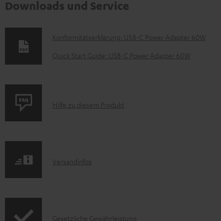
Downloads und Service
D
Konformitätserklärung: USB-C Power Adapter 60W
o
Quick Start Guide: USB-C Power Adapter 60W
k
u
m
P
Hilfe zu diesem Produkt
e
r
n
o
t
d
e
I
Versandinfos
u
z
n
k
u
f
t
m
o
F
H
I
Gesetzliche Gewährleistung