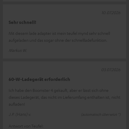
10.07.2026
Sehr schnell!
Mit diesem lade adapter ist mein teufel mynd sehr schnell
aufgeladen und das sogar ohne der schnellladefunktion.
Markus W.
03.07.2026
60-W-Ladegerät erforderlich
Ich habe den Boomster 4 gekauft, aber er lässt sich ohne
dieses Ladegerät, das nicht im Lieferumfang enthalten ist, nicht
aufladen!
J.P. (Hans) v.
(automatisch übersetzt *)
Antwort von Teufel: