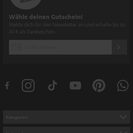
N
Wähle deinen Gutschein!
Melde dich für den Newsletter an und erhalte bis zu
e
45 € als Dankeschön.
w
s
JETZT
EMAIL
l
ANME
WIDGET
e
t
t
e
r
a
n
Kategorien
m
HEIMKINO
e