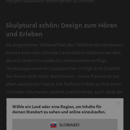
nötigen Spaßfaktor wiedergeben zu können.
Skulptural schön: Design zum Hören
und Erleben
Als angenehmer Nebeneffekt des Tieftönerdurchmessers
konnte eine sehr schmale Gesamtform realisiert werden,
die sich dezent in moderne Lebenswelten einfügt.
Heutzutage muss ein Lautsprecher in High-End-Qualität
den Raum nicht mehr dominieren – seine Präsenz ist vor
allem akustischer Natur. Die Definion 3 lässt auch in einer
schmalen Raumecke optimal positionieren, auch dank der
nach unten geöffneten Bassreflexkanäle. Die Definion 3 ist
Wähle ein Land oder eine Region, um Inhalte für
dabei ein wahrer Hingucker: kontrastreiches Design,
deinen Standort zu sehen und online einzukaufen.
schwarz-weiße Elemente, echte Lackierungen, Holz und
schweres Metall.
SLOWAKEI