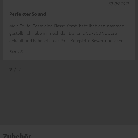
30.09.2021
Perfekter Sound
Moin Teufel-Team eine Klasse Kombi habt Ihr hier zusammen
gestellt. Ich habe mir noch den Denon DCD-800NE dazu
gekauft und habe jetzt das Po
Komplette Bewertung lesen
Klaus P.
2
/ 2
Zubehör