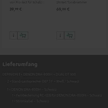
von Pro-Ject für Schallplatten
2M Red Tonabnehmer
To
und - spieler, nur im Teufel
Ort
39,
€
69,
€
99
99
00
Webshop erhältlich
leb
wa
Lieferumfang
DEFINION 3 + DENON DRA-800H + DUAL DT 500
2 × Stand-Lautsprecher DEF 3 F – Weiß / Schwarz
1 × DENON DRA-800H – Schwarz
1 × Fernbedienung RC-1235 für DENON DRA-800H – Schwarz
1 × Stromkabel – Schwarz