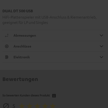
DUAL DT 500 USB
HiFi-Plattenspieler mit USB-Anschluss & Riemenantrieb,
geeignet für LP und Singles
Abmessungen
Anschlüsse
Elektronik
Bewertungen
So bewerten Kunden dieses Produkt
5