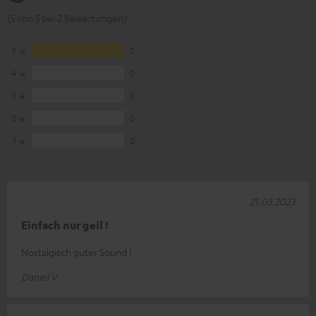
(5 von 5 bei 2 Bewertungen)
5
2
4
0
3
0
2
0
1
0
21.03.2023
Einfach nur geil !
Nostalgisch guter Sound !
Daniel V.