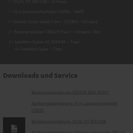
1 × DUAL DT 500 USB – Schwarz
1 × 15 m Lautsprecherkabel C4515S – Weiß
1 × Stereo-Cinch-Kabel 3.0m - C7030A – Schwarz
2 × Bananenstecker C8502P (Paar) – Schwarz / Rot
2 × Satelliten Spikes AC 8544 BA – Titan
4 × Satelliten Spike – Titan
Downloads und Service
D
Bedienungsanleitung: DENON DRA-800H
o
Konformitätserklärung: 15 m Lautsprecherkabel
k
C4515S
u
Bedienungsanleitung: DUAL DT 500 USB
m
Konformitätserklärung: Stand-Lautsprecher DEF 3 F