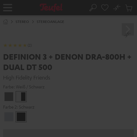
ZUM
NHALT
No
Abs
Startseite
Suche
RINGEN
Artike
im
STEREO
STEREOANLAGE
Waren
(2)
DEFINION 3 + DENON DRA-800H +
DUAL DT 500
High Fidelity Friends
Farbe:
Weiß / Schwarz
Anthrazit
Weiß
/
Farbe 2:
Schwarz
Schwarz
Premium
Schwarz
Silber