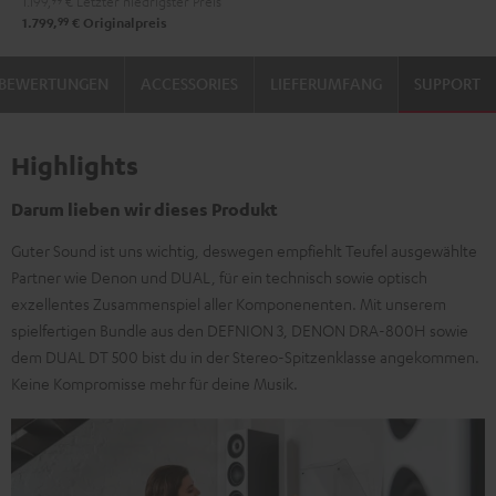
1.199,
99
€
Letzter niedrigster Preis
99
1.799,
€
Originalpreis
BEWERTUNGEN
ACCESSORIES
LIEFERUMFANG
SUPPORT
Highlights
Darum lieben wir dieses Produkt
Guter Sound ist uns wichtig, deswegen empfiehlt Teufel ausgewählte
Partner wie Denon und DUAL, für ein technisch sowie optisch
exzellentes Zusammenspiel aller Komponenenten. Mit unserem
spielfertigen Bundle aus den DEFNION 3, DENON DRA-800H sowie
dem DUAL DT 500 bist du in der Stereo-Spitzenklasse angekommen.
Keine Kompromisse mehr für deine Musik.