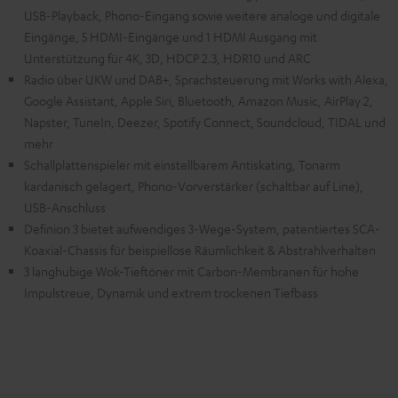
USB-Playback, Phono-Eingang sowie weitere analoge und digitale
Eingänge, 5 HDMI-Eingänge und 1 HDMI Ausgang mit
Unterstützung für 4K, 3D, HDCP 2.3, HDR10 und ARC
Radio über UKW und DAB+, Sprachsteuerung mit Works with Alexa,
Google Assistant, Apple Siri, Bluetooth, Amazon Music, AirPlay 2,
Napster, TuneIn, Deezer, Spotify Connect, Soundcloud, TIDAL und
mehr
Schallplattenspieler mit einstellbarem Antiskating, Tonarm
kardanisch gelagert, Phono-Vorverstärker (schaltbar auf Line),
USB-Anschluss
Definion 3 bietet aufwendiges 3-Wege-System, patentiertes SCA-
Koaxial-Chassis für beispiellose Räumlichkeit & Abstrahlverhalten
3 langhubige Wok-Tieftöner mit Carbon-Membranen für hohe
Impulstreue, Dynamik und extrem trockenen Tiefbass