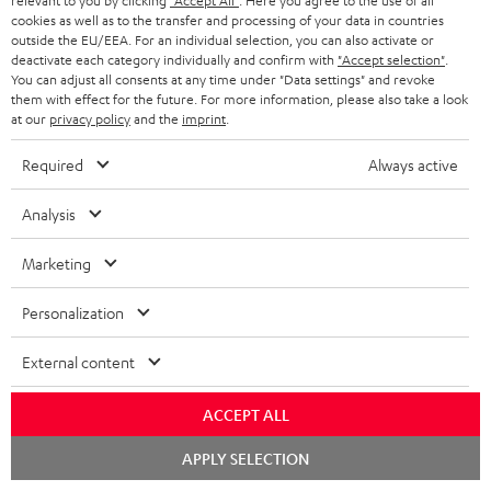
relevant to you by clicking
"Accept All"
. Here you agree to the use of all
s
cookies as well as to the transfer and processing of your data in countries
outside the EU/EEA. For an individual selection, you can also activate or
JETZT
EMAIL
l
deactivate each category individually and confirm with
"Accept selection"
ANME
.
WIDGET
You can adjust all consents at any time under "Data settings" and revoke
e
them with effect for the future. For more information, please also take a look
t
at our
privacy policy
and the
imprint
.
t
Required
Always active
e
r
Analysis
a
Marketing
n
Kategorien
m
Personalization
HEIMKINO
e
Unternehmen
External content
l
HEIMKINO-KOMPLETTANLAGEN
SUPPORT
d
Teufel Onlineshops
ACCEPT ALL
SOUNDBARS
u
KARRIERE
Chat
APPLY SELECTION
DEUTSCHLAND
starten
n
STEREO