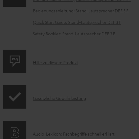
e
Bedienungsanleitung: Stand-Lautsprecher DEF 3 F
n
t
Quick Start Guide: Stand-Lautsprecher DEF 3 F
e
Safety Booklet: Stand-Lautsprecher DEF 3 F
z
u
m
P
Hilfe zu diesem Produkt
H
r
e
o
r
d
u
I
Gesetzliche Gewährleistung
u
n
n
k
t
f
t
e
o
F
A
r
Audio-Lexikon: Fachbegriffe schnell erklärt
r
A