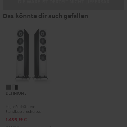
DIE WARE IST DERZEIT NICHT LIEFERBAR
Das könnte dir auch gefallen
DEFINION
DEFINION
DEFINION 3
3
3
Anthrazit
Weiß
High-End-Stereo-
/
Standlautsprecherpaar
Schwarz
1.499,
€
99