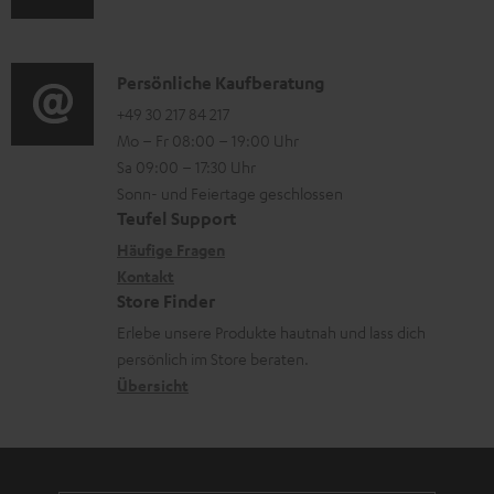
u
l
m
Q
d
a
a
s
i
d
K
Persönliche Kaufberatung
t
o
e
o
+49 30 217 84 217
i
Mo – Fr 08:00 – 19:00 Uhr
-
n
n
o
Sa 09:00 – 17:30 Uhr
L
t
n
Sonn- und Feiertage geschlossen
e
a
e
Teufel Support
x
k
n
Häufige Fragen
i
Kontakt
t
z
Store Finder
k
d
u
Erlebe unsere Produkte hautnah und lass dich
o
a
r
persönlich im Store beraten.
n
t
G
Übersicht
e
a
n
r
a