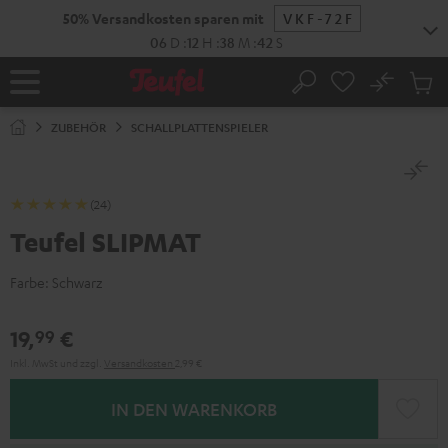
ZUM
50% Versandkosten sparen mit
VKF-72F
NHALT
RINGEN
06
D
:
12
H
:
38
M
:
41
S
No
Abs
Startseite
Suche
Artike
im
ZUBEHÖR
SCHALLPLATTENSPIELER
Waren
(24)
Teufel SLIPMAT
Farbe:
Schwarz
19,
€
99
Inkl. MwSt
und zzgl.
Versandkosten
2,99 €
IN DEN WARENKORB