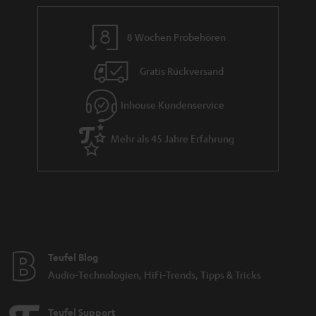
a
n
8 Wochen Probehören
t
i
Gratis Rückversand
e
Inhouse Kundenservice
Mehr als 45 Jahre Erfahrung
Teufel Blog
Audio-Technologien, HiFi-Trends, Tipps & Tricks
Teufel Support