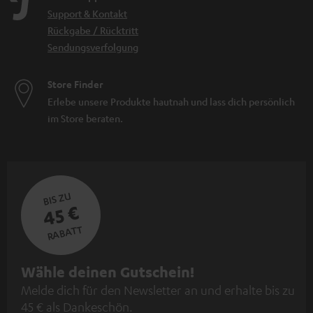
Support & Kontakt
Rückgabe / Rücktritt
Sendungsverfolgung
Store Finder
Erlebe unsere Produkte hautnah und lass dich persönlich
im Store beraten.
BIS ZU
45 €
RABATT
N
Wähle deinen Gutschein!
Melde dich für den Newsletter an und erhalte bis zu
e
45 € als Dankeschön.