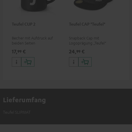
Teufel CUP 2
Teufel CAP "Teufel"
Becher mit Aufdruck auf
Snapback Cap mit
beiden Seiten
Logoprägung „Teufel“
17,
€
24,
€
99
99
Lieferumfang
Teufel SLIPMAT