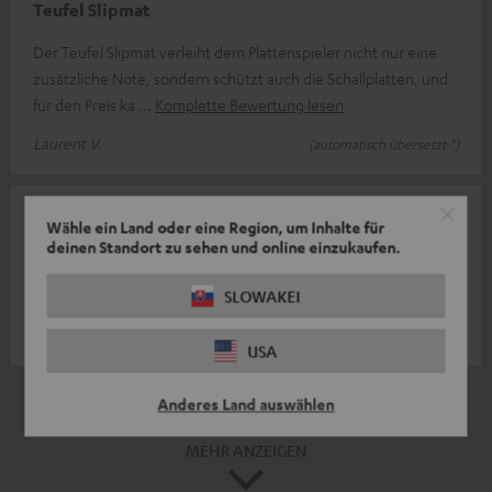
Teufel Slipmat
Der Teufel Slipmat verleiht dem Plattenspieler nicht nur eine
zusätzliche Note, sondern schützt auch die Schallplatten, und
für den Preis ka
Komplette Bewertung lesen
Laurent V.
(automatisch übersetzt *)
30.05.2024
Wähle ein Land oder eine Region, um Inhalte für
deinen Standort zu sehen und online einzukaufen.
Toller Eyecatcher
Passgenau und optisch wirkungsvoll.
SLOWAKEI
Leif N.
USA
*
10
/ 24
automatisiert übersetzt durch
Anderes Land auswählen
DeepL
MEHR ANZEIGEN