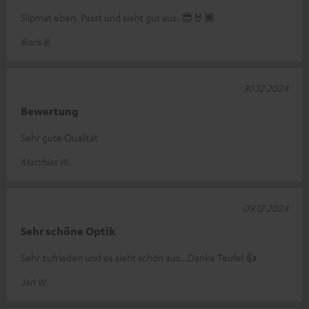
Slipmat eben. Passt und sieht gut aus. 😎🤘🏾
Boris B.
30.12.2024
Bewertung
Sehr gute Qualität
Matthias W.
09.12.2024
Sehr schöne Optik
Sehr zufrieden und es sieht schön aus…Danke Teufel 👍
Jan W.