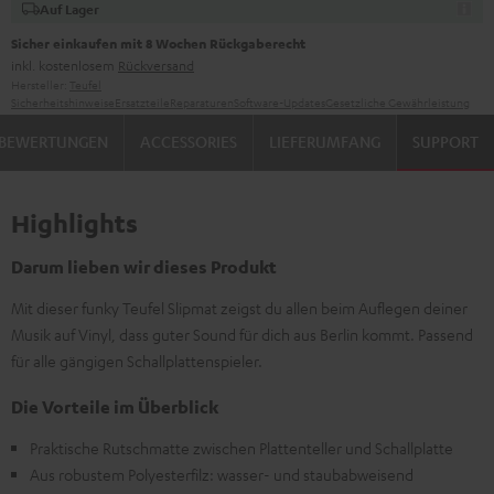
Auf Lager
Sicher einkaufen mit 8 Wochen Rückgaberecht
inkl. kostenlosem
Rückversand
Hersteller:
Teufel
Sicherheitshinweise
Ersatzteile
Reparaturen
Software-Updates
Gesetzliche Gewährleistung
BEWERTUNGEN
ACCESSORIES
LIEFERUMFANG
SUPPORT
Highlights
Darum lieben wir dieses Produkt
Mit dieser funky Teufel Slipmat zeigst du allen beim Auflegen deiner
Musik auf Vinyl, dass guter Sound für dich aus Berlin kommt. Passend
für alle gängigen Schallplattenspieler.
Die Vorteile im Überblick
Praktische Rutschmatte zwischen Plattenteller und Schallplatte
Aus robustem Polyesterfilz: wasser- und staubabweisend