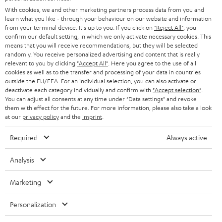
n
STEREO
With cookies, we and other marketing partners process data from you and
PRESSE & MARKETING
g
learn what you like - through your behaviour on our website and information
ÖSTERREICH
SMART HOME
from your terminal device. It's up to you: If you click on
"Reject All"
, you
GESCHÄFTSKUNDEN
confirm our default setting, in which we only activate necessary cookies. This
means that you will receive recommendations, but they will be selected
SCHWEIZ
BLUETOOTH-LAUTSPRECHER
PARTNERPROGRAMM
randomly. You receive personalized advertising and content that is really
relevant to you by clicking
"Accept All"
. Here you agree to the use of all
KOPFHÖRER
cookies as well as to the transfer and processing of your data in countries
NIEDERLANDE
BLOG
outside the EU/EEA. For an individual selection, you can also activate or
deactivate each category individually and confirm with
"Accept selection"
.
BLUETOOTH-KOPFHÖRER
NEWSLETTER
You can adjust all consents at any time under "Data settings" and revoke
BELGIEN
them with effect for the future. For more information, please also take a look
STEREOANLAGEN
at our
privacy policy
and the
imprint
.
STORES
FRANKREICH
LAUTSPRECHER
Required
Always active
DEINE VORTEILE BEI TEUFEL
POLEN
ULTIMA-SERIE
Analysis
TEUFEL STORY
Technische Änderungen, Tippfehler und Irrtum vorbehalten. Das auf unseren
IN-EAR-KOPFHÖRER
Marketing
SPANIEN
UNSER MANAGEMENT
Fotos abgebildete Zubehör ist nicht im Lieferumfang enthalten. Etwaige
Entsorgungsgebühren für Batterien sind im Preis inbegriffen.
FANSHOP
Personalization
NACHHALTIGKEIT
ITALIEN
©2026 Lautsprecher Teufel GmbH - All rights reserved.