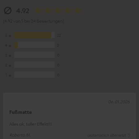
4.92
(4.92 von 5 bei 24 Bewertungen)
5
22
4
2
3
0
2
0
1
0
06.01.2026
Fußmatte
Alles ok, toller Effekt!!!
Roberto M.
(automatisch übersetzt *)