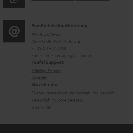
r
i
u
m
o
d
a
n
i
K
Persönliche Kaufberatung
t
e
o
o
+49 30 217 84 217
i
n
Mo – Fr 08:00 – 19:00 Uhr
-
n
o
z
Sa 09:00 – 17:30 Uhr
L
t
n
u
Sonn- und Feiertage geschlossen
e
a
e
Teufel Support
m
x
k
n
Häufige Fragen
V
i
Kontakt
t
z
e
Store Finder
k
d
u
r
Erlebe unsere Produkte hautnah und lass dich
o
a
r
s
persönlich im Store beraten.
n
t
G
Übersicht
a
e
a
n
n
r
d