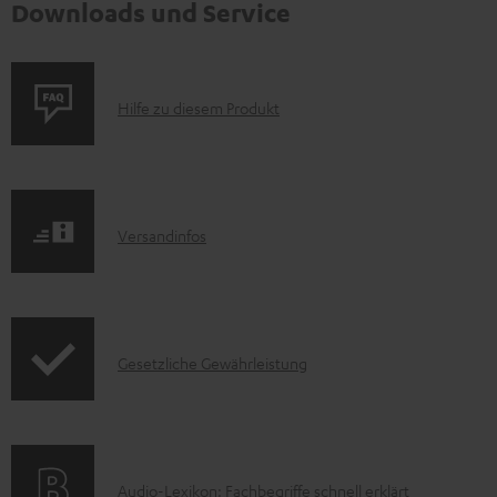
Downloads und Service
P
Hilfe zu diesem Produkt
r
o
d
I
Versandinfos
u
n
k
f
t
o
F
I
Gesetzliche Gewährleistung
r
A
n
m
Q
f
a
s
o
t
A
Audio-Lexikon: Fachbegriffe schnell erklärt