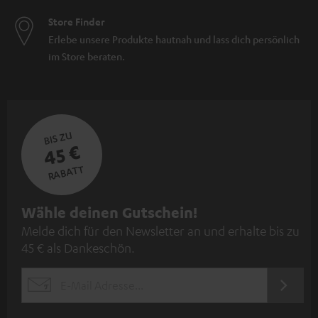
Store Finder
Erlebe unsere Produkte hautnah und lass dich persönlich
im Store beraten.
BIS ZU
45 €
RABATT
N
Wähle deinen Gutschein!
Melde dich für den Newsletter an und erhalte bis zu
e
45 € als Dankeschön.
w
s
JETZT
EMAIL
l
ANME
WIDGET