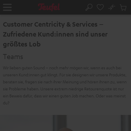
ZUM
NHALT
No
Abs
Startseite
Suche
RINGEN
Artike
im
Customer Centricity & Services –
Waren
Zufriedene Kund:innen sind unser
größtes Lob
Teams
Wir lieben guten Sound – noch mehr mögen wir, wenn es auch bei
unseren Kund:innen gut klingt. Für sie designen wir unsere Produkte,
beraten sie, fragen sie nach ihrer Meinung und hören ihnen zu, wenn
sie Probleme haben. Unsere extrem niedrige Retourenquote ist nur
ein Beweis dafür, dass wir einen guten Job machen. Oder was meinst
du?