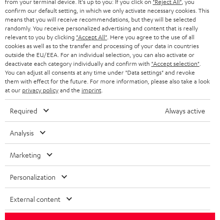
from your terminal device. It's up to you: If you click on
"Reject All"
, you
SCHWEIZ
BLUETOOTH-LAUTSPRECHER
PARTNERPROGRAMM
confirm our default setting, in which we only activate necessary cookies. This
means that you will receive recommendations, but they will be selected
KOPFHÖRER
randomly. You receive personalized advertising and content that is really
NIEDERLANDE
BLOG
relevant to you by clicking
"Accept All"
. Here you agree to the use of all
cookies as well as to the transfer and processing of your data in countries
BLUETOOTH-KOPFHÖRER
NEWSLETTER
outside the EU/EEA. For an individual selection, you can also activate or
BELGIEN
deactivate each category individually and confirm with
"Accept selection"
.
STEREOANLAGEN
You can adjust all consents at any time under "Data settings" and revoke
STORES
them with effect for the future. For more information, please also take a look
FRANKREICH
LAUTSPRECHER
at our
privacy policy
and the
imprint
.
DEINE VORTEILE BEI TEUFEL
Required
Always active
POLEN
ULTIMA-SERIE
TEUFEL STORY
Technische Änderungen, Tippfehler und Irrtum vorbehalten. Das auf unseren
Analysis
IN-EAR-KOPFHÖRER
SPANIEN
UNSER MANAGEMENT
Fotos abgebildete Zubehör ist nicht im Lieferumfang enthalten. Etwaige
Entsorgungsgebühren für Batterien sind im Preis inbegriffen.
FANSHOP
Marketing
NACHHALTIGKEIT
ITALIEN
©2026 Lautsprecher Teufel GmbH - All rights reserved.
NEUHEITEN
Personalization
UNSERE WERTE
USA
Impressum
AGB
Datenschutz
Daten-Einstellungen
EU Data Act
External content
BARRIEREFREIHEIT
Vertrag widerrufen
WEITERE LÄNDER