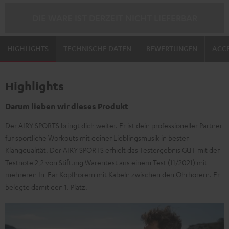
DIE WARE IST DERZEIT NICHT LIEFERBAR
HIGHLIGHTS
TECHNISCHE DATEN
BEWERTUNGEN
ACCE
Highlights
Darum lieben wir dieses Produkt
Der AIRY SPORTS bringt dich weiter. Er ist dein professioneller Partner
für sportliche Workouts mit deiner Lieblingsmusik in bester
Klangqualität. Der AIRY SPORTS erhielt das Testergebnis GUT mit der
Testnote 2,2 von Stiftung Warentest aus einem Test (11/2021) mit
mehreren In-Ear Kopfhörern mit Kabeln zwischen den Ohrhörern. Er
belegte damit den 1. Platz.