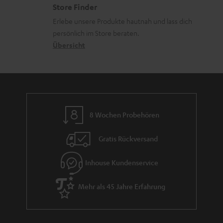
z
Store Finder
i
k
d
u
Erlebe unsere Produkte hautnah und lass dich
n
o
a
r
persönlich im Store beraten.
k
n
t
G
Übersicht
s
e
a
.
n
r
t
a
i
n
t
8 Wochen Probehören
t
l
i
Gratis Rückversand
e
e
_
Inhouse Kundenservice
h
Mehr als 45 Jahre Erfahrung
i
d
d