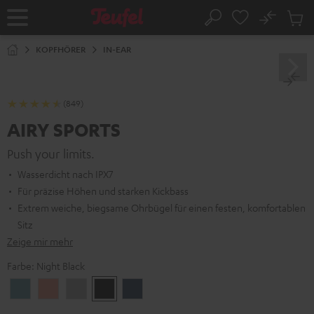
ZUM
NHALT
No
Abs
Startseite
Suche
RINGEN
Artike
im
KOPFHÖRER
IN-EAR
Waren
(849)
AIRY SPORTS
Push your limits.
Wasserdicht nach IPX7
Für präzise Höhen und starken Kickbass
Extrem weiche, biegsame Ohrbügel für einen festen, komfortablen
Sitz
Zeige mir mehr
Farbe:
Night Black
Arctic
Coral
Moon
Night
Steel
Blue
Pink
Gray
Black
Blue