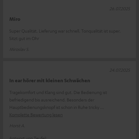
26.07.2025
Miro
Super Qualität. Lieferung war schnell. Tonqualität ist super.
Sitzt gut im Ohr
Miroslav S.
24.07.2025
In ear hörer mit kleinen Schwächen
Tragekomfort und Klang sind gut. Die Bedienung ist
befriedigend bis ausreichend. Besonders der
Hauptbedienungsknopf ist schon in Ruhe tricky
Komplette Bewertung lesen
Horst A.
Antwort von Teufel: