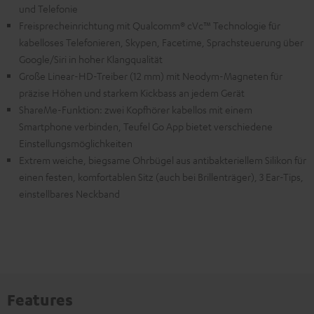
und Telefonie
Freisprecheinrichtung mit Qualcomm® cVc™ Technologie für
kabelloses Telefonieren, Skypen, Facetime, Sprachsteuerung über
Google/Siri in hoher Klangqualität
Große Linear-HD-Treiber (12 mm) mit Neodym-Magneten für
präzise Höhen und starkem Kickbass an jedem Gerät
ShareMe-Funktion: zwei Kopfhörer kabellos mit einem
Smartphone verbinden, Teufel Go App bietet verschiedene
Einstellungsmöglichkeiten
Extrem weiche, biegsame Ohrbügel aus antibakteriellem Silikon für
einen festen, komfortablen Sitz (auch bei Brillenträger), 3 Ear-Tips,
einstellbares Neckband
Features