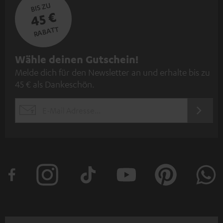
BIS ZU
45 €
RABATT
N
Wähle deinen Gutschein!
Melde dich für den Newsletter an und erhalte bis zu
e
45 € als Dankeschön.
w
s
JETZT
EMAIL
l
ANME
WIDGET
e
t
t
e
r
a