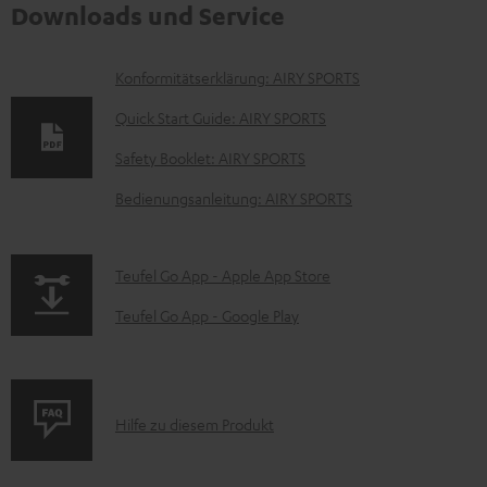
Downloads und Service
D
Konformitätserklärung: AIRY SPORTS
o
Quick Start Guide: AIRY SPORTS
k
Safety Booklet: AIRY SPORTS
u
Bedienungsanleitung: AIRY SPORTS
m
e
n
p
Teufel Go App - Apple App Store
t
a
Teufel Go App - Google Play
e
g
z
e
u
.
P
Hilfe zu diesem Produkt
m
p
r
H
r