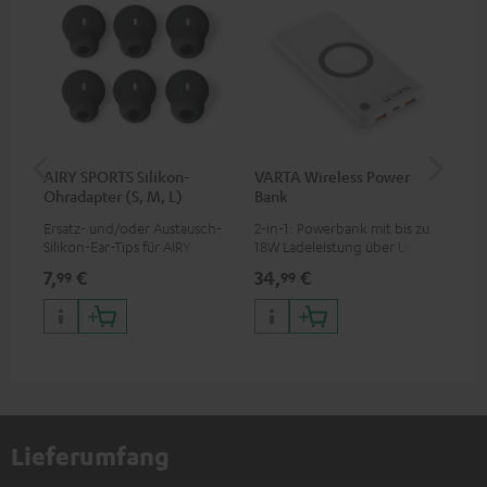
AIRY SPORTS Silikon-
VARTA Wireless Power
Fe
Ohradapter (S, M, L)
Bank
Sy
Ersatz- und/oder Austausch-
2-in-1: Powerbank mit bis zu
Hoc
Silikon-Ear-Tips für AIRY
18W Ladeleistung über USB
Sen
SPORTS
Typ C & Wireless Charger mit
pas
7,
€
34,
€
49
99
99
bis zu 10W Ladestrom
Blu
Kom
So
Lieferumfang