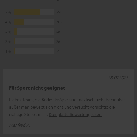
5
551
4
202
3
56
2
26
1
14
28.07.2025
Für Sport nicht geeignet
Liebes Team, die Bedienknöpfe sind praktisch nicht bedienbar -
außer man bewegt sich nicht und versucht vorsichtig die
richtige Stelle zu fi
Komplette Bewertung lesen
Manfred R.