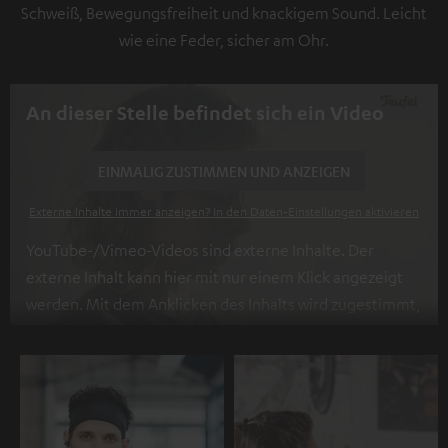
Schweiß, Bewegungsfreiheit und knackigem Sound. Leicht
wie eine Feder, sicher am Ohr.
An dieser Stelle befindet sich ein Video
EINMALIG ZUSTIMMEN UND ANZEIGEN
Externe Inhalte immer anzeigen? In den Daten‑Einstellungen aktivieren
YouTube-/Vimeo-Videos sind externe Inhalte. Der
externe Inhalt kann hier mit nur einem Klick angezeigt
werden. Mit dem Anklicken des Inhalts wird zugestimmt,
dass externe Inhalte angezeigt werden. Dabei können
personenbezogene Daten an Drittplattformen
übermittelt werden.
Weitere Informationen sind in der
Datenschutzerklärung unter I zu finden
.