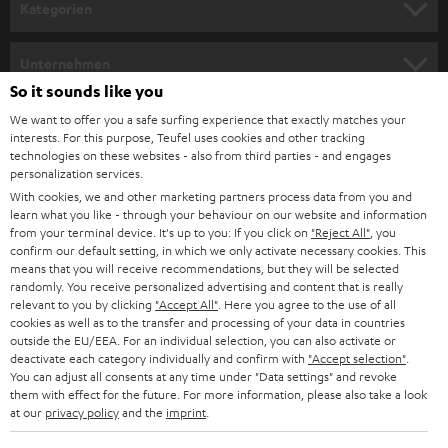
n
Kategorien
m
HEIMKINO
e
Unternehmen
l
So it sounds like you
HEIMKINO-KOMPLETTANLAGEN
SUPPORT
d
Teufel Onlineshops
We want to offer you a safe surfing experience that exactly matches your
interests. For this purpose, Teufel uses cookies and other tracking
SOUNDBARS
u
KARRIERE
technologies on these websites - also from third parties - and engages
DEUTSCHLAND
personalization services.
n
STEREO
With cookies, we and other marketing partners process data from you and
PRESSE & MARKETING
g
learn what you like - through your behaviour on our website and information
ÖSTERREICH
SMART HOME
from your terminal device. It's up to you: If you click on
"Reject All"
, you
GESCHÄFTSKUNDEN
confirm our default setting, in which we only activate necessary cookies. This
means that you will receive recommendations, but they will be selected
SCHWEIZ
BLUETOOTH-LAUTSPRECHER
PARTNERPROGRAMM
randomly. You receive personalized advertising and content that is really
relevant to you by clicking
"Accept All"
. Here you agree to the use of all
KOPFHÖRER
cookies as well as to the transfer and processing of your data in countries
NIEDERLANDE
BLOG
outside the EU/EEA. For an individual selection, you can also activate or
deactivate each category individually and confirm with
"Accept selection"
.
BLUETOOTH-KOPFHÖRER
NEWSLETTER
You can adjust all consents at any time under "Data settings" and revoke
BELGIEN
them with effect for the future. For more information, please also take a look
STEREOANLAGEN
at our
privacy policy
and the
imprint
.
STORES
FRANKREICH