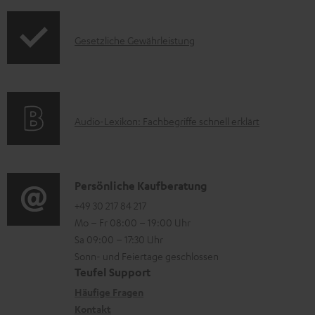
o
e
o
d
r
d
I
Gesetzliche Gewährleistung
u
u
u
n
k
n
c
f
t
t
t
o
F
e
.
A
Audio-Lexikon: Fachbegriffe schnell erklärt
r
A
r
s
u
m
Q
l
u
d
a
s
a
p
i
K
Persönliche Kaufberatung
t
d
p
o
o
+49 30 217 84 217
i
e
o
Mo – Fr 08:00 – 19:00 Uhr
-
n
o
n
Sa 09:00 – 17:30 Uhr
r
L
t
n
Sonn- und Feiertage geschlossen
t
e
a
e
Teufel Support
.
x
k
n
Häufige Fragen
l
i
Kontakt
t