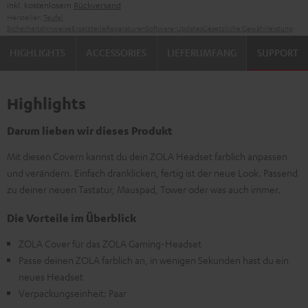
inkl. kostenlosem
Rückversand
Hersteller:
Teufel
Sicherheitshinweise
Ersatzteile
Reparaturen
Software-Updates
Gesetzliche Gewährleistung
HIGHLIGHTS
ACCESSORIES
LIEFERUMFANG
SUPPORT
Highlights
Darum lieben wir dieses Produkt
Mit diesen Covern kannst du dein ZOLA Headset farblich anpassen
und verändern. Einfach dranklicken, fertig ist der neue Look. Passend
zu deiner neuen Tastatur, Mauspad, Tower oder was auch immer.
Die Vorteile im Überblick
ZOLA Cover für das ZOLA Gaming-Headset
Passe deinen ZOLA farblich an, in wenigen Sekunden hast du ein
neues Headset
Verpackungseinheit: Paar