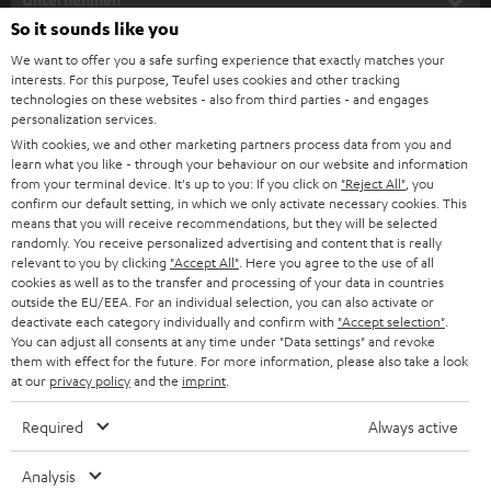
l
So it sounds like you
HEIMKINO-KOMPLETTANLAGEN
SUPPORT
d
Teufel Onlineshops
We want to offer you a safe surfing experience that exactly matches your
interests. For this purpose, Teufel uses cookies and other tracking
SOUNDBARS
u
KARRIERE
technologies on these websites - also from third parties - and engages
DEUTSCHLAND
personalization services.
n
STEREO
With cookies, we and other marketing partners process data from you and
PRESSE & MARKETING
g
learn what you like - through your behaviour on our website and information
ÖSTERREICH
SMART HOME
from your terminal device. It's up to you: If you click on
"Reject All"
, you
GESCHÄFTSKUNDEN
confirm our default setting, in which we only activate necessary cookies. This
means that you will receive recommendations, but they will be selected
SCHWEIZ
BLUETOOTH-LAUTSPRECHER
PARTNERPROGRAMM
randomly. You receive personalized advertising and content that is really
relevant to you by clicking
"Accept All"
. Here you agree to the use of all
KOPFHÖRER
cookies as well as to the transfer and processing of your data in countries
NIEDERLANDE
BLOG
outside the EU/EEA. For an individual selection, you can also activate or
deactivate each category individually and confirm with
"Accept selection"
.
BLUETOOTH-KOPFHÖRER
NEWSLETTER
You can adjust all consents at any time under "Data settings" and revoke
BELGIEN
them with effect for the future. For more information, please also take a look
STEREOANLAGEN
at our
privacy policy
and the
imprint
.
STORES
FRANKREICH
LAUTSPRECHER
Required
Always active
DEINE VORTEILE BEI TEUFEL
POLEN
ULTIMA-SERIE
Analysis
TEUFEL STORY