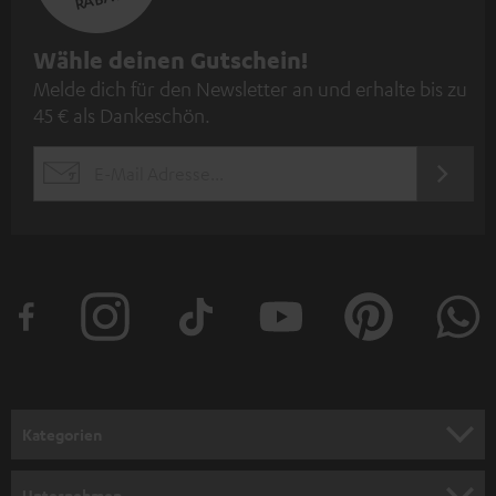
N
Wähle deinen Gutschein!
Melde dich für den Newsletter an und erhalte bis zu
e
45 € als Dankeschön.
w
s
JETZT
EMAIL
l
ANME
WIDGET
e
t
t
e
r
a
n
Kategorien
m
HEIMKINO
e
Unternehmen