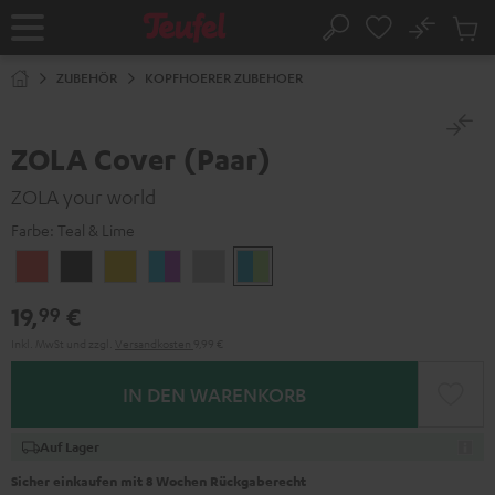
ZUM
NHALT
No
Abs
Startseite
Suche
RINGEN
Artike
im
ZUBEHÖR
KOPFHOERER ZUBEHOER
Waren
ZOLA Cover (Paar)
ZOLA your world
Farbe:
Teal & Lime
Coral
Dark
Golden
Grape
Light
Teal
Red
Gray
Amber
&
Gray
&
19,
€
99
Aqua
Lime
Inkl. MwSt
und zzgl.
Versandkosten
9,99 €
IN DEN WARENKORB
Auf Lager
Sicher einkaufen mit 8 Wochen Rückgaberecht