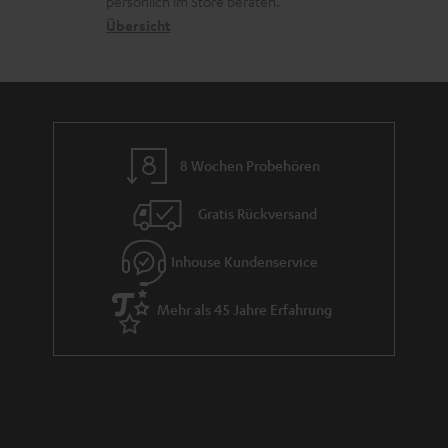
s
persönlich im Store beraten.
n
t
G
Übersicht
a
e
a
n
n
r
d
a
n
8 Wochen Probehören
t
i
Gratis Rückversand
e
Inhouse Kundenservice
Mehr als 45 Jahre Erfahrung