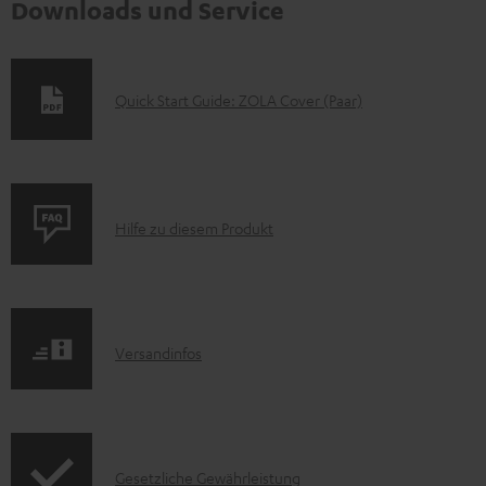
Downloads und Service
D
Quick Start Guide: ZOLA Cover (Paar)
o
k
u
P
m
Hilfe zu diesem Produkt
r
e
o
n
d
t
I
Versandinfos
u
e
n
k
z
f
t
u
o
F
m
I
Gesetzliche Gewährleistung
r