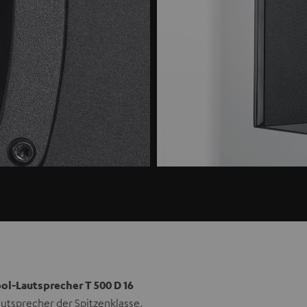
pol-Lautsprecher T 500 D 16
utsprecher der Spitzenklasse.