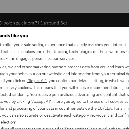
Dipolen zu einem 7.1-Surround-Set.
ounds like you
senversetzt auch nach hinten. Man hört hauptsächlich
o offer you a safe surfing experience that exactly matches your interests.
nes Kinos simuliert, bei dem die Surround-Kanäle von jeweils
Teufel uses cookies and other tracking technologies on these websites - 
ge, aber höchst sinnvolle Technik bietet in dieser
ties - and engages personalization services.
umschaltbar zu einem Direktstrahler für eine gute Ortung der
kies, we and other marketing partners process data from you and learn w
ssellochhalterungen einfach an die Wand.
rough your behaviour on our website and information from your terminal de
: If you click on
"Reject All"
, you confirm our default setting, in which we o
 necessary cookies. This means that you will receive recommendations, bu
e Kinoatmosphäre
elected randomly. You receive personalized advertising and content that is 
to you by clicking
"Accept All"
. Here you agree to the use of all cookies as 
, bei dem die Surround-Kanäle von jeweils mehreren
fer and processing of your data in countries outside the EU/EEA. For an in
ahlung der Dipole nach vorne und hinten trägt entscheidend
, you can also activate or deactivate each category individually and confi
Hochtöner gewährleisten straffen Sound über die gesamte
selection"
.
djust all consents at any time under "Data settings" and revoke them with