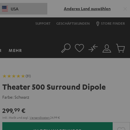
Anderes Land auswählen
USA
SUPPORT
GESCHÄFTSKUNDEN
STORE FINDER
No
R
MEHR
Suche
Mein
Artikel
Konto
im
Warenk
(31)
Theater 500 Surround Dipole
Farbe:
Schwarz
299,
€
99
Inkl. MwSt
und zzgl.
Versandkosten
24,99 €