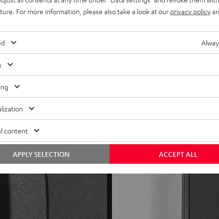
uture. For more information, please also take a look at our
privacy policy
an
ntlautsprechern
ng)
ed
Alway
et) für eine optimale Verbindung, für Kabel bis 4 mm²
s
ing
lization
l content
APPLY SELECTION
ACCEPT ALL