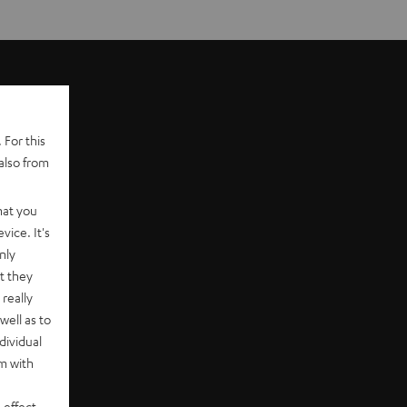
 For this
also from
hat you
vice. It's
nly
t they
really
well as to
dividual
rm with
 effect