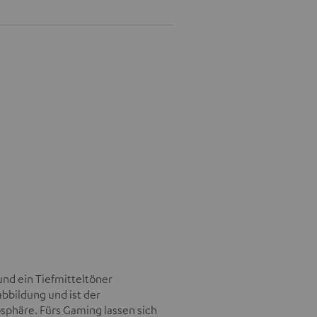
und ein Tiefmitteltöner
bbildung und ist der
sphäre. Fürs Gaming lassen sich