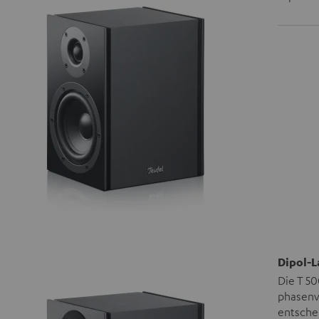
Dipol-L
Die T 50
phasenve
entsche