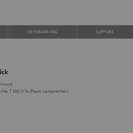
LIEFERUMFANG
SUPPORT
ick
urround
her T 500 D 16 (Passiv Lautsprecher)