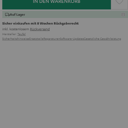
IN DEN WARENKORB
Auf Lager
Sicher einkaufen mit 8 Wochen Rückgaberecht
inkl. kostenlosem
Rückversand
Hersteller:
Teufel
Sicherheitshinweise
Ersatzteile
Reparaturen
Software-Updates
Gesetzliche Gewährleistung