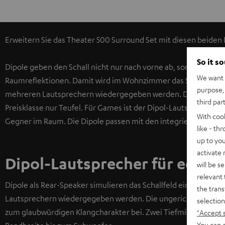
Erweitern Sie das Theater 500 Surround Set mit diesen beiden 
So it s
Dipole geben den Schall nicht nur nach vorne ab, sondern pha
We want t
Raumreflektionen. Damit wird im Wohnzimmer das Schallfeld ei
purpose, 
mehreren Lautsprechern wiedergegeben werden. Diese aufwendi
third par
Preisklasse nur Teufel. Für Games ist der Dipol-Lautsprecher 
With coo
Gegner im Raum. Die Dipole passen mit den integrierten Schlü
like - th
up to you
activate
Dipol-Lautsprecher für echt
will be s
relevant 
Dipole als Rear-Speaker simulieren das Schallfeld eines Kinos
the trans
Lautsprechern wiedergegeben werden. Die ungerichtete Abstr
selection
zum glaubwürdigen Klangcharakter bei. Zwei Tiefmittel- und 
"Accept 
You can a