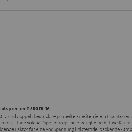
autsprecher T 500 DL 16
0 D sind doppelt bestückt – pro Seite arbeiten je ein Hochtöner 
rsetzt. Eine solche Dipolkonzeption erzeugt eine diffuse Rauma
idende Faktor für eine vor Spannung knisternde, packende Atmo