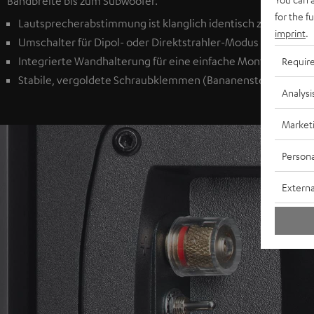
Bandbreite bis zum Subwoofer.
for the f
Lautsprecherabstimmung ist klanglich identisch zu den Fro
imprint
.
Umschalter für Dipol- oder Direktstrahler-Modus (fürs Gami
Integrierte Wandhalterung für eine einfache Montage
Requir
Stabile, vergoldete Schraubklemmen (Bananenstecker geeign
Analysi
Market
Persona
Externa