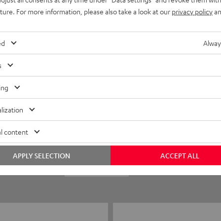
uture. For more information, please also take a look at our
privacy policy
an
ed
Alway
s
ing
5
20
lization
4
3
l content
3
0
APPLY SELECTION
ACCEPT ALL
2
0
1
0