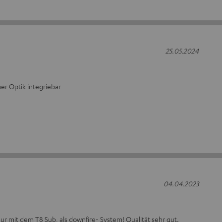
25.05.2024
er Optik integriebar
04.04.2023
ur mit dem T8 Sub, als downfire- System! Qualität sehr gut.