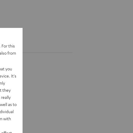
 For this
also from
hat you
vice. It's
nly
t they
really
well as to
dividual
rm with
 effect