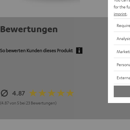
for the f
imprint
.
Requir
Bewertungen
Analysi
So bewerten Kunden dieses Produkt
Market
Persona
Externa
4.87
(4.87 von 5 bei 23 Bewertungen)