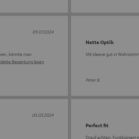
09.07.2024
Nette Optik
acken, könnte man
Mit sleeve gut in Wohnzimm
lette Bewertung lesen
Peter B.
05.03.2024
Perfect fit
Drauf achten. Funktioniert n