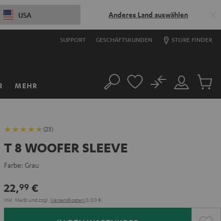
Anderes Land auswählen
USA
SUPPORT
GESCHÄFTSKUNDEN
STORE FINDER
No
R
MEHR
Suche
Mein
Artikel
Konto
im
Warenk
(23)
T 8 WOOFER SLEEVE
Farbe:
Grau
22,
€
99
Inkl. MwSt
und zzgl.
Versandkosten
0,00 €