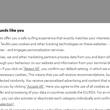
ounds like you
OFER SLEEVE
o offer you a safe surfing experience that exactly matches your interests.
Teufel uses cookies and other tracking technologies on these websites - 
ties - and engages personalization services.
kies, we and other marketing partners process data from you and learn w
rough your behaviour on our website and information from your terminal de
: If you click on
"Reject All"
, you confirm our default setting, in which we o
 necessary cookies. This means that you will receive recommendations, bu
elected randomly. You receive personalized advertising and content that is 
to you by clicking
"Accept All"
. Here you agree to the use of all cookies as 
fer and processing of your data in countries outside the EU/EEA. For an in
, you can also activate or deactivate each category individually and confi
selection"
.
djust all consents at any time under "Data settings" and revoke them with