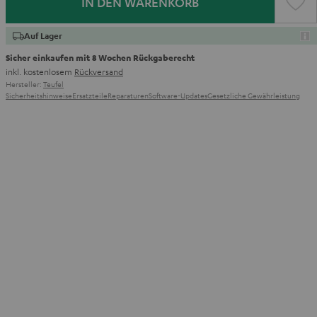
IN DEN WARENKORB
Auf Lager
Sicher einkaufen mit 8 Wochen Rückgaberecht
inkl. kostenlosem
Rückversand
Hersteller:
Teufel
Sicherheitshinweise
Ersatzteile
Reparaturen
Software-Updates
Gesetzliche Gewährleistung