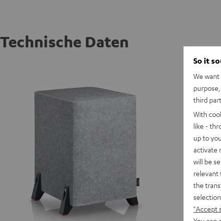
Technische Daten
So it s
T 8 WO
We want t
purpose, 
third par
With coo
like - th
up to you
activate
will be s
relevant 
the trans
selection
"Accept 
You can a