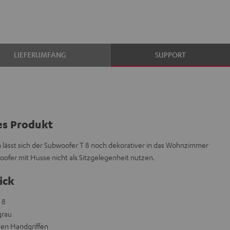
LIEFERUMFANG
SUPPORT
es Produkt
rn lässt sich der Subwoofer T 8 noch dekorativer in das Wohnzimmer
oofer mit Husse nicht als Sitzgelegenheit nutzen.
ick
 8
grau
en Handgriffen