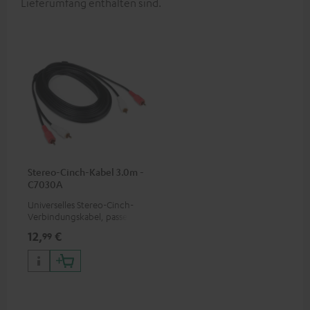
Lieferumfang enthalten sind.
Stereo-Cinch-Kabel 3.0m -
C7030A
Universelles Stereo-Cinch-
Verbindungskabel, passend
für alle Geräte mit Cinch-
12,
€
99
Buchsen