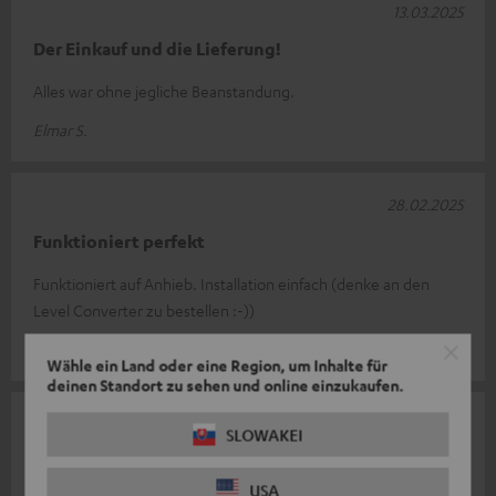
13.03.2025
Der Einkauf und die Lieferung!
Alles war ohne jegliche Beanstandung.
Elmar S.
28.02.2025
Funktioniert perfekt
Funktioniert auf Anhieb. Installation einfach (denke an den
Level Converter zu bestellen :-))
Michael K.
Wähle ein Land oder eine Region, um Inhalte für
deinen Standort zu sehen und online einzukaufen.
07.02.2025
SLOWAKEI
Funk
USA