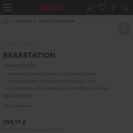
ZUM
NHALT
No
Abs
Startseite
Suche
RINGEN
Artike
im
ZUBEHÖR
WIRELESS ZUBEHOER
Waren
(24)
REARSTATION
Wireless Audio
Verbindet kabellos Receiver und 2 passive Boxen
Anschluss Sender an Receiver-PreOut per Cinch
Für Heimkino und Stereoanlagen, unauffällig platzierbar
Zeige mir mehr
Farbe:
Schwarz
399,
€
99
Inkl. MwSt
und zzgl.
Versandkosten
9,99 €