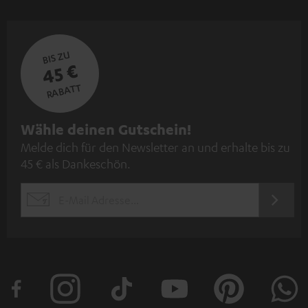
BIS ZU
45 €
RABATT
N
Wähle deinen Gutschein!
Melde dich für den Newsletter an und erhalte bis zu
e
45 € als Dankeschön.
w
s
JETZT
EMAIL
l
ANME
WIDGET
e
t
t
e