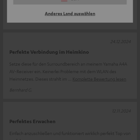
Ich bin sowas von zufrieden . Selbst hir bei mir mit vielen
Frequenzen keine Abrisse satter klarer Klang
Anderes Land auswählen
Andreas B.
24.12.2024
Perfekte Verbindung im Heimkino
Setze diese für den Surroundbereich an meinem Yamaha A4A
AV-Receiver ein. Keinerlei Probleme mit dem WLAN des
Heimnetzes. Dieses strahlt im
Komplette Bewertung lesen
Bernhard G.
12.11.2024
Perfektes Erwachen
Einfach anzuschließen und funktioniert wirklich perfekt Top von