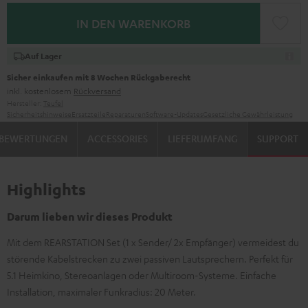
IN DEN WARENKORB
Auf Lager
Sicher einkaufen mit 8 Wochen Rückgaberecht
inkl. kostenlosem
Rückversand
Hersteller:
Teufel
Sicherheitshinweise
Ersatzteile
Reparaturen
Software-Updates
Gesetzliche Gewährleistung
BEWERTUNGEN
ACCESSORIES
LIEFERUMFANG
SUPPORT
Highlights
Darum lieben wir dieses Produkt
Mit dem REARSTATION Set (1 x Sender/ 2x Empfänger) vermeidest du
störende Kabelstrecken zu zwei passiven Lautsprechern. Perfekt für
5.1 Heimkino, Stereoanlagen oder Multiroom-Systeme. Einfache
Installation, maximaler Funkradius: 20 Meter.