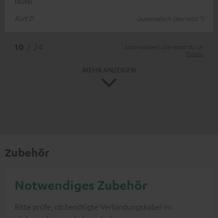
teufel
Kurt D.
(automatisch übersetzt *)
*
10
/ 24
automatisiert übersetzt durch
DeepL
MEHR ANZEIGEN
Zubehör
Notwendiges Zubehör
Bitte prüfe, ob benötigte Verbindungskabel im