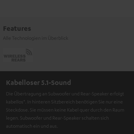
Features
Alle Technologien im Überblick
Kabelloser 5.1-Sound
Die Übertragung an Subwoofer und Rear-Speaker erfolgt
kabellos*. In hinteren Sitzbereich benötigen Sie nur eine
Steckdose. Sie müssen keine Kabel quer durch den Raum
legen. Subwoofer und Rear-Speaker schalten sich
automatisch ein und aus.