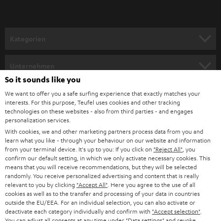
r
a
n
Kategorien
m
HEIMKINO
e
Unternehmen
l
So it sounds like you
HEIMKINO-KOMPLETTANLAGEN
SUPPORT
d
Teufel Onlineshops
We want to offer you a safe surfing experience that exactly matches your
interests. For this purpose, Teufel uses cookies and other tracking
SOUNDBARS
u
KARRIERE
technologies on these websites - also from third parties - and engages
DEUTSCHLAND
personalization services.
n
STEREO
With cookies, we and other marketing partners process data from you and
PRESSE & MARKETING
g
learn what you like - through your behaviour on our website and information
ÖSTERREICH
SMART HOME
from your terminal device. It's up to you: If you click on
"Reject All"
, you
GESCHÄFTSKUNDEN
confirm our default setting, in which we only activate necessary cookies. This
means that you will receive recommendations, but they will be selected
SCHWEIZ
BLUETOOTH-LAUTSPRECHER
PARTNERPROGRAMM
randomly. You receive personalized advertising and content that is really
relevant to you by clicking
"Accept All"
. Here you agree to the use of all
KOPFHÖRER
cookies as well as to the transfer and processing of your data in countries
NIEDERLANDE
BLOG
outside the EU/EEA. For an individual selection, you can also activate or
deactivate each category individually and confirm with
"Accept selection"
.
BLUETOOTH-KOPFHÖRER
NEWSLETTER
You can adjust all consents at any time under "Data settings" and revoke