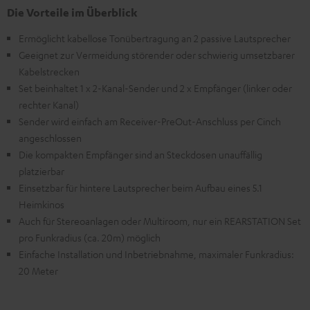
Die Vorteile im Überblick
Ermöglicht kabellose Tonübertragung an 2 passive Lautsprecher
Geeignet zur Vermeidung störender oder schwierig umsetzbarer
Kabelstrecken
Set beinhaltet 1 x 2-Kanal-Sender und 2 x Empfänger (linker oder
rechter Kanal)
Sender wird einfach am Receiver-PreOut-Anschluss per Cinch
angeschlossen
Die kompakten Empfänger sind an Steckdosen unauffällig
platzierbar
Einsetzbar für hintere Lautsprecher beim Aufbau eines 5.1
Heimkinos
Auch für Stereoanlagen oder Multiroom, nur ein REARSTATION Set
pro Funkradius (ca. 20m) möglich
Einfache Installation und Inbetriebnahme, maximaler Funkradius:
20 Meter