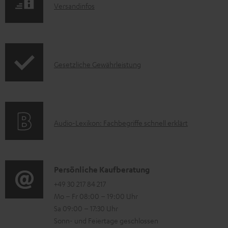
z
I
Versandinfos
u
u
n
k
m
f
t
H
o
F
e
I
Gesetzliche Gewährleistung
r
A
r
n
m
Q
u
f
a
s
n
o
t
t
A
Audio-Lexikon: Fachbegriffe schnell erklärt
r
i
e
u
m
o
r
d
a
n
l
i
K
Persönliche Kaufberatung
t
e
a
o
o
+49 30 217 84 217
i
n
Mo – Fr 08:00 – 19:00 Uhr
d
-
n
o
z
Sa 09:00 – 17:30 Uhr
e
L
t
n
u
Sonn- und Feiertage geschlossen