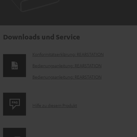
Downloads und Service
D
Konformitätserklärung: REARSTATION
o
Bedienungsanleitung: REARSTATION
k
Bedienungsanleitung: REARSTATION
u
m
e
P
Hilfe zu diesem Produkt
n
r
t
o
e
d