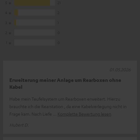
5
21
4
2
3
1
2
0
1
0
01.05.2026
Erweiterung meiner Anlage um Rearboxen ohne
Kabel
Habe mein Teufelsystem um Rearboxen erweitert. Hierzu
brauchte ich die Rearstation , da eine Kabelverlegung nicht in
Frage kam. Nach Liefe
Komplette Bewertung lesen
Hubert D.