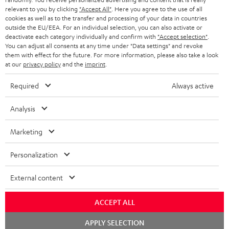
relevant to you by clicking
"Accept All"
. Here you agree to the use of all
KOPFHÖRER
cookies as well as to the transfer and processing of your data in countries
NIEDERLANDE
BLOG
outside the EU/EEA. For an individual selection, you can also activate or
deactivate each category individually and confirm with
"Accept selection"
.
BLUETOOTH-KOPFHÖRER
NEWSLETTER
You can adjust all consents at any time under "Data settings" and revoke
BELGIEN
them with effect for the future. For more information, please also take a look
STEREOANLAGEN
at our
privacy policy
and the
imprint
.
STORES
FRANKREICH
LAUTSPRECHER
Required
Always active
DEINE VORTEILE BEI TEUFEL
POLEN
ULTIMA-SERIE
Analysis
TEUFEL STORY
Technische Änderungen, Tippfehler und Irrtum vorbehalten. Das auf unseren
IN-EAR-KOPFHÖRER
Marketing
SPANIEN
UNSER MANAGEMENT
Fotos abgebildete Zubehör ist nicht im Lieferumfang enthalten. Etwaige
Entsorgungsgebühren für Batterien sind im Preis inbegriffen.
FANSHOP
Personalization
NACHHALTIGKEIT
ITALIEN
©2026 Lautsprecher Teufel GmbH - All rights reserved.
NEUHEITEN
External content
UNSERE WERTE
USA
Impressum
AGB
Datenschutz
Daten-Einstellungen
EU Data Act
BARRIEREFREIHEIT
ACCEPT ALL
Vertrag widerrufen
WEITERE LÄNDER
Chat
APPLY SELECTION
starten