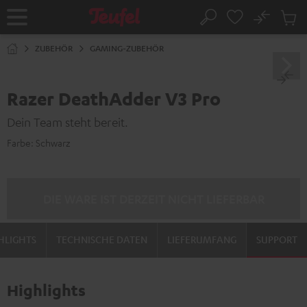
ZUM
NHALT
No
Abs
Startseite
Suche
RINGEN
Artike
im
ZUBEHÖR
GAMING-ZUBEHÖR
Waren
Razer DeathAdder V3 Pro
Dein Team steht bereit.
Farbe:
Schwarz
DIE WARE IST DERZEIT NICHT LIEFERBAR
HLIGHTS
TECHNISCHE DATEN
LIEFERUMFANG
SUPPORT
Highlights