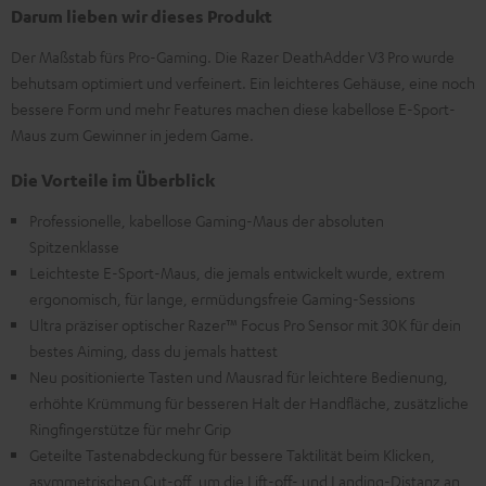
Darum lieben wir dieses Produkt
Der Maßstab fürs Pro-Gaming. Die Razer DeathAdder V3 Pro wurde
behutsam optimiert und verfeinert. Ein leichteres Gehäuse, eine noch
bessere Form und mehr Features machen diese kabellose E-Sport-
Maus zum Gewinner in jedem Game.
Die Vorteile im Überblick
Professionelle, kabellose Gaming-Maus der absoluten
Spitzenklasse
Leichteste E-Sport-Maus, die jemals entwickelt wurde, extrem
ergonomisch, für lange, ermüdungsfreie Gaming-Sessions
Ultra präziser optischer Razer™ Focus Pro Sensor mit 30K für dein
bestes Aiming, dass du jemals hattest
Neu positionierte Tasten und Mausrad für leichtere Bedienung,
erhöhte Krümmung für besseren Halt der Handfläche, zusätzliche
Ringfingerstütze für mehr Grip
Geteilte Tastenabdeckung für bessere Taktilität beim Klicken,
asymmetrischen Cut-off, um die Lift-off- und Landing-Distanz an