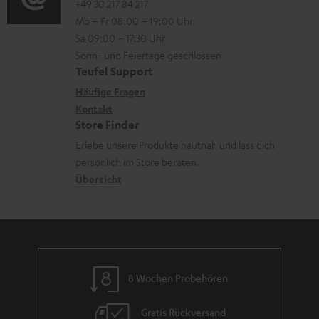
o
o
+49 30 217 84 217
i
n
Mo – Fr 08:00 – 19:00 Uhr
-
n
o
t
Sa 09:00 – 17:30 Uhr
L
t
n
e
Sonn- und Feiertage geschlossen
e
a
e
Teufel Support
r
x
k
n
Häufige Fragen
l
i
Kontakt
t
z
a
Store Finder
k
d
u
d
Erlebe unsere Produkte hautnah und lass dich
o
a
r
e
persönlich im Store beraten.
n
t
G
Übersicht
n
e
a
n
r
a
n
8 Wochen Probehören
t
i
Gratis Rückversand