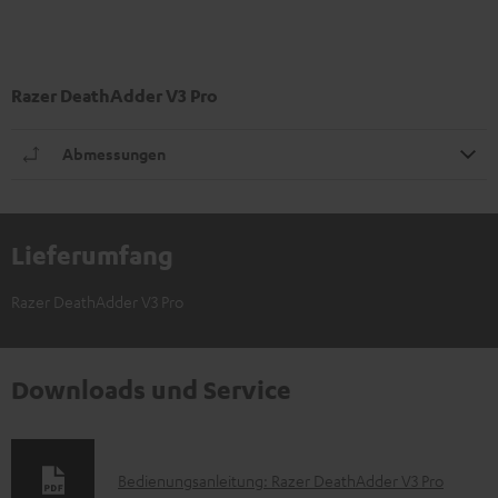
Razer DeathAdder V3 Pro
Abmessungen
Lieferumfang
Razer DeathAdder V3 Pro
Downloads und Service
D
Bedienungsanleitung: Razer DeathAdder V3 Pro