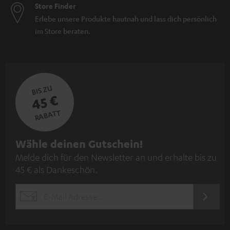
Store Finder
Erlebe unsere Produkte hautnah und lass dich persönlich
im Store beraten.
BIS ZU
45 €
RABATT
N
Wähle deinen Gutschein!
Melde dich für den Newsletter an und erhalte bis zu
e
45 € als Dankeschön.
w
s
JETZT
EMAIL
l
ANME
WIDGET
e