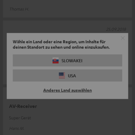
Thomas H.
25.09.2018
Klasse Receiver
Wähle ein Land oder eine Region, um Inhalte für
deinen Standort zu sehen und online einzukaufen.
An dem Gerät gibt es nichts auszusetzen. Super Verarbeitung.
War über die Größe überrascht. Dachte, dass er ein Stück
SLOWAKEI
kleiner wäre. Einmess
Komplette Bewertung lesen
USA
Marcel B.
Anderes Land auswählen
16.09.2018
AV-Receiver
Super Gerät
Hans M.