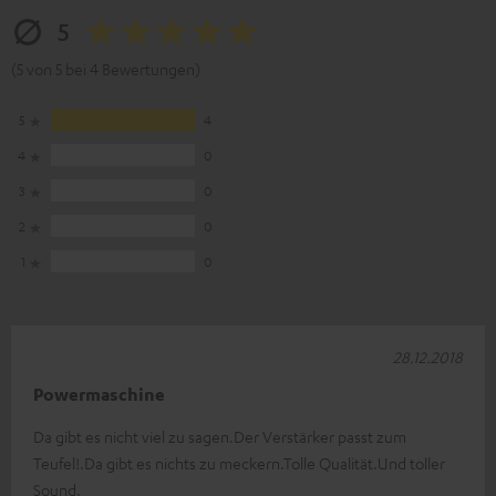
5
(5 von 5 bei 4 Bewertungen)
5
4
4
0
3
0
2
0
1
0
28.12.2018
Powermaschine
Da gibt es nicht viel zu sagen.Der Verstärker passt zum
Teufel!.Da gibt es nichts zu meckern.Tolle Qualität.Und toller
Sound.