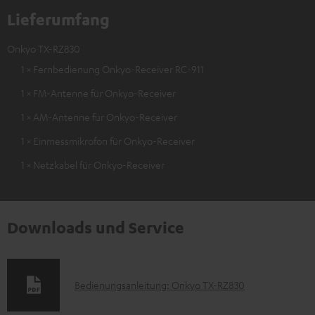
Lieferumfang
Onkyo TX-RZ830
1 × Fernbedienung Onkyo-Receiver RC-911
1 × FM-Antenne für Onkyo-Receiver
1 × AM-Antenne für Onkyo-Receiver
1 × Einmessmikrofon für Onkyo-Receiver
1 × Netzkabel für Onkyo-Receiver
Downloads und Service
D
Bedienungsanleitung: Onkyo TX-RZ830
o