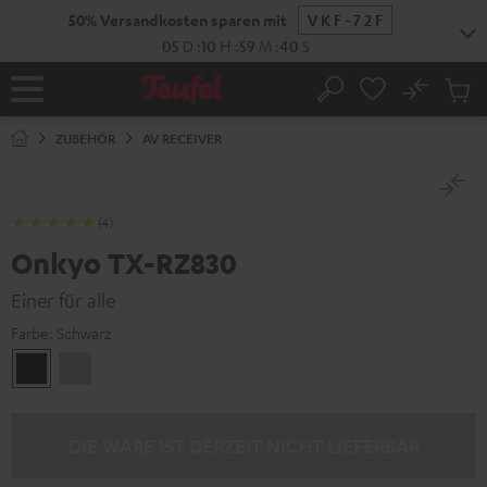
ZUM
50% Versandkosten sparen mit
VKF-72F
NHALT
RINGEN
05
D
:
10
H
:
59
M
:
39
S
No
Abs
Startseite
Suche
Artike
im
ZUBEHÖR
AV RECEIVER
Waren
(4)
Onkyo TX-RZ830
Einer für alle
Farbe:
Schwarz
Schwarz
Silber
DIE WARE IST DERZEIT NICHT LIEFERBAR