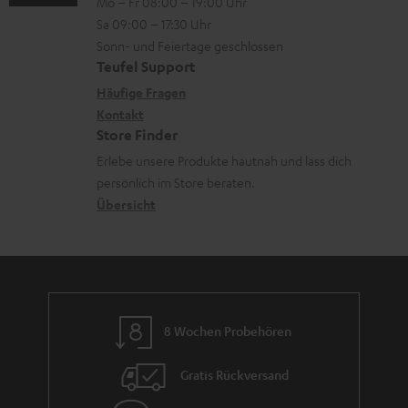
Mo – Fr 08:00 – 19:00 Uhr
-
n
o
t
Sa 09:00 – 17:30 Uhr
L
t
n
e
Sonn- und Feiertage geschlossen
e
a
e
Teufel Support
r
x
k
n
Häufige Fragen
l
i
Kontakt
t
z
a
Store Finder
k
d
u
d
Erlebe unsere Produkte hautnah und lass dich
o
a
r
e
persönlich im Store beraten.
n
t
G
Übersicht
n
e
a
n
r
a
n
8 Wochen Probehören
t
i
Gratis Rückversand
e