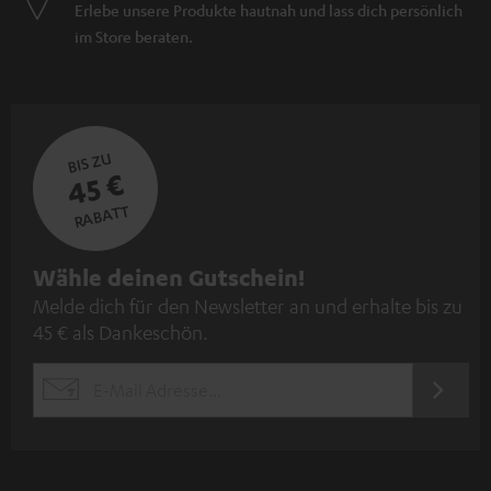
Erlebe unsere Produkte hautnah und lass dich persönlich
im Store beraten.
BIS ZU
45 €
RABATT
N
Wähle deinen Gutschein!
Melde dich für den Newsletter an und erhalte bis zu
e
45 € als Dankeschön.
w
s
JETZT
EMAIL
l
ANME
WIDGET
e
t