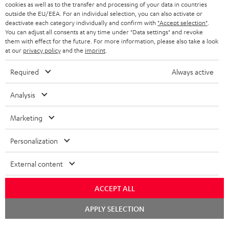
KOPFHÖRER
cookies as well as to the transfer and processing of your data in countries
NIEDERLANDE
BLOG
outside the EU/EEA. For an individual selection, you can also activate or
deactivate each category individually and confirm with
"Accept selection"
.
BLUETOOTH-KOPFHÖRER
NEWSLETTER
You can adjust all consents at any time under "Data settings" and revoke
BELGIEN
them with effect for the future. For more information, please also take a look
STEREOANLAGEN
at our
privacy policy
and the
imprint
.
STORES
FRANKREICH
LAUTSPRECHER
Required
Always active
DEINE VORTEILE BEI TEUFEL
POLEN
ULTIMA-SERIE
Analysis
TEUFEL STORY
Technische Änderungen, Tippfehler und Irrtum vorbehalten. Das auf unseren
IN-EAR-KOPFHÖRER
Marketing
SPANIEN
UNSER MANAGEMENT
Fotos abgebildete Zubehör ist nicht im Lieferumfang enthalten. Etwaige
Entsorgungsgebühren für Batterien sind im Preis inbegriffen.
FANSHOP
Personalization
NACHHALTIGKEIT
ITALIEN
©2026 Lautsprecher Teufel GmbH - All rights reserved.
NEUHEITEN
External content
UNSERE WERTE
USA
Impressum
AGB
Datenschutz
Daten-Einstellungen
EU Data Act
BARRIEREFREIHEIT
ACCEPT ALL
Vertrag widerrufen
WEITERE LÄNDER
Chat
APPLY SELECTION
starten