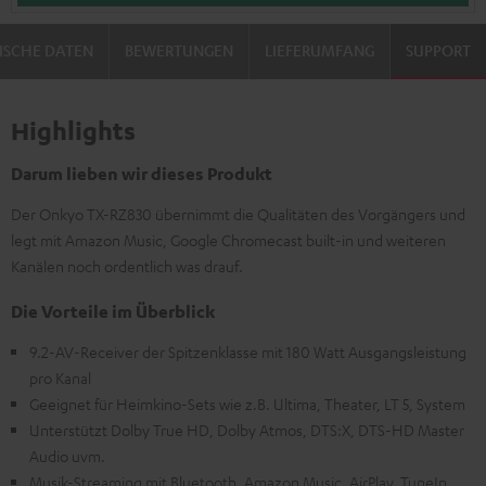
ISCHE DATEN
BEWERTUNGEN
LIEFERUMFANG
SUPPORT
Highlights
Darum lieben wir dieses Produkt
Der Onkyo TX-RZ830 übernimmt die Qualitäten des Vorgängers und
legt mit Amazon Music, Google Chromecast built-in und weiteren
Kanälen noch ordentlich was drauf.
Die Vorteile im Überblick
9.2-AV-Receiver der Spitzenklasse mit 180 Watt Ausgangsleistung
pro Kanal
Geeignet für Heimkino-Sets wie z.B. Ultima, Theater, LT 5, System
Unterstützt Dolby True HD, Dolby Atmos, DTS:X, DTS-HD Master
Audio uvm.
Musik-Streaming mit Bluetooth, Amazon Music, AirPlay, TuneIn,