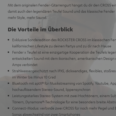
Mit dem originalen Fender-Gitarrengurt hängst du dir den CROSS ein
damit auch den legendären Teufel Sound und das klassische Fender 
mehr Style, mehr Sound.
Die Vorteile im Überblick
Exklusive Sonderedition des ROCKSTER CROSS im klassischen Fen
kalifornischen Lifestyle zu deinen Partys und zu dir nach Hause
Fender x Teufel ist eine einzigartige Kooperation die Teufels leg
entwickelten Sound mit dem ikonischen, amerikanischen Design 
Amps verbindet
Strahlwassergeschützt nach IPX5, dickwandiges, flexibles, stoßres
im Winter bis Minus 10 Grad
Bluetooth mit aptX® für Musikstreaming von Spotify, Youtube, Ap
hochauflösendem Stereo-Sound, lippensynchron
Leistungsstarkes Stereo-System mit zwei Hochtönern, einem Su
Tönern, Dynamore®-Technologie für eine besonders breite Abstr
Connect-Modus: verbinde zwei CROSS für noch mehr Pegel und Ba
Songs abwechselnd von zwei Smartphones