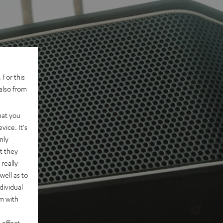
 For this
also from
hat you
vice. It's
nly
t they
really
well as to
dividual
rm with
 effect