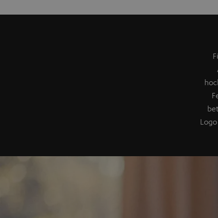
F
hoc
F
be
Logo 