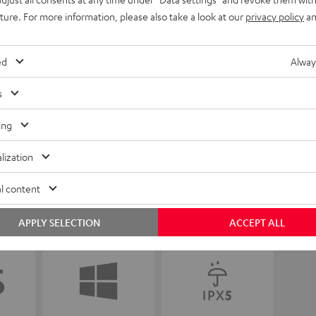
uture. For more information, please also take a look at our
privacy policy
an
ed
Alway
s
ing
lization
l content
APPLY SELECTION
ACCEPT ALL