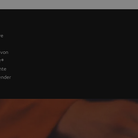
ve
e
 von
r®
mte
Fender