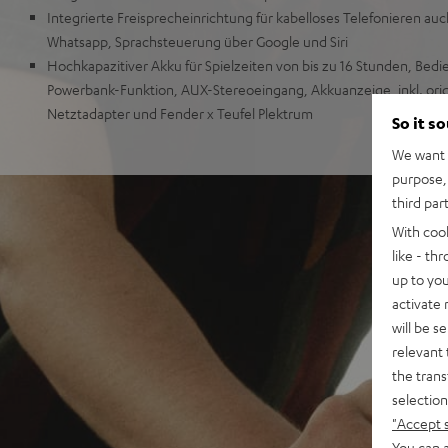
Integrierte Freisprecheinrichtung für kabelloses Telefonieren au
Whatsapp, Sprachsteuerung über Google und Siri
Hochkapazitiver Akku für Spielzeiten von bis zu 16 Stunden, Bed
Powerbank-Funktion, AUX-Stereoeingang, Akkuanzeige, inkl. orig
Netztadapter und Fender x Teufel Plektrum
So it s
We want t
purpose, 
third par
With coo
like - th
up to you
activate
will be s
relevant 
the trans
selection
"Accept 
You can a