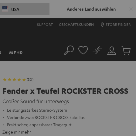
Anderes Land auswählen
USA
SUPPORT
GESCHÄFTSKUNDEN
STORE FINDER
No
R
MEHR
Suche
Mein
Artikel
Konto
im
Warenk
(30)
Fender x Teufel ROCKSTER CROSS
Großer Sound für unterwegs
Leistungsstarkes Stereo-System
Verbinde zwei ROCKSTER CROSS kabellos
Praktischer, anpassbarer Tragegurt
Zeige mir mehr