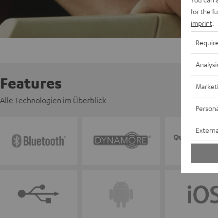
for the f
imprint
.
Requir
Analysi
Features
Market
Alle Technologien im Überblick
Persona
Externa