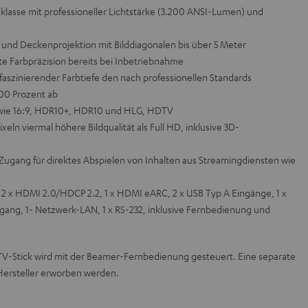
asse mit professioneller Lichtstärke (3.200 ANSI-Lumen) und
- und Deckenprojektion mit Bilddiagonalen bis über 5 Meter
ute Farbpräzision bereits bei Inbetriebnahme
aszinierender Farbtiefe den nach professionellen Standards
00 Prozent ab
s wie 16:9, HDR10+, HDR10 und HLG, HDTV
xeln viermal höhere Bildqualität als Full HD, inklusive 3D-
 Zugang für direktes Abspielen von Inhalten aus Streamingdiensten wie
2 x HDMI 2.0/HDCP 2.2, 1 x HDMI eARC, 2 x USB Typ A Eingänge, 1 x
sgang, 1- Netzwerk-LAN, 1 x RS-232, inklusive Fernbedienung und
-TV-Stick wird mit der Beamer-Fernbedienung gesteuert. Eine separate
Hersteller erworben werden.