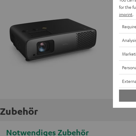
A
for the f
imprint
.
K
Requir
W
Analysi
A
Market
Persona
Externa
Zubehör
Notwendiges Zubehör