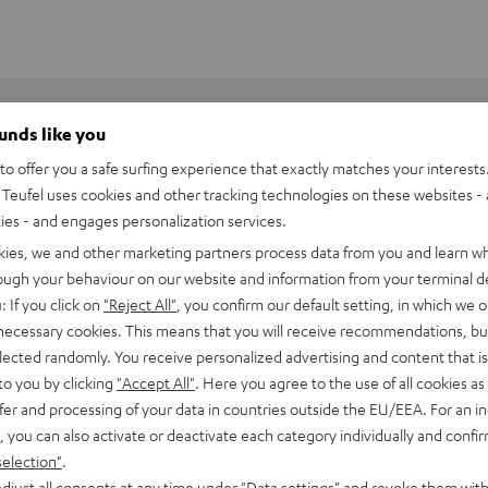
ounds like you
o offer you a safe surfing experience that exactly matches your interests.
Teufel uses cookies and other tracking technologies on these websites - 
ties - and engages personalization services.
kies, we and other marketing partners process data from you and learn w
rough your behaviour on our website and information from your terminal de
: If you click on
"Reject All"
, you confirm our default setting, in which we o
 necessary cookies. This means that you will receive recommendations, bu
elected randomly. You receive personalized advertising and content that is 
to you by clicking
"Accept All"
. Here you agree to the use of all cookies as 
fer and processing of your data in countries outside the EU/EEA. For an in
, you can also activate or deactivate each category individually and confi
eamer W4000i
selection"
.
djust all consents at any time under "Data settings" and revoke them with