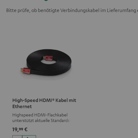
Bitte prüfe, ob benötigte Verbindungskabel im Lieferumfang 
High-Speed HDMI® Kabel mit
Ethernet
Highspeed HDMI-Flachkabel
unterstützt aktuelle Standards wie
z.B. 4K 50/60p und 4K 3D
19,
€
99