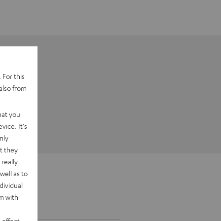
 For this
also from
hat you
vice. It's
nly
t they
really
well as to
dividual
rm with
 effect