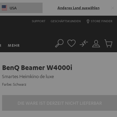
Anderes Land auswählen
USA
SUPPORT
GESCHÄFTSKUNDEN
STORE FINDER
No
R
MEHR
Suche
Mein
Artikel
Konto
im
Warenk
BenQ Beamer W4000i
Smartes Heimkino de luxe
Farbe:
Schwarz
DIE WARE IST DERZEIT NICHT LIEFERBAR