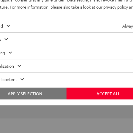
bmessungen
uture. For more information, please also take a look at our
privacy policy
an
ompatibilität
ed
Alway
iedergabe
s
nschlüsse
ing
lization
l content
APPLY SELECTION
ACCEPT ALL