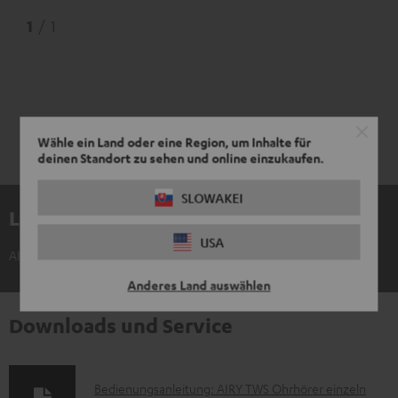
1
/ 1
Wähle ein Land oder eine Region, um Inhalte für
deinen Standort zu sehen und online einzukaufen.
SLOWAKEI
Lieferumfang
USA
AIRY TWS Ohrhörer einzeln links
Anderes Land auswählen
Downloads und Service
D
Bedienungsanleitung: AIRY TWS Ohrhörer einzeln