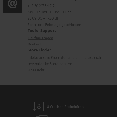
n
o
o
+49 30 217 84 217
i
Mo – Fr 08:00 – 19:00 Uhr
t
-
n
o
Sa 09:00 – 17:30 Uhr
e
L
t
n
Sonn- und Feiertage geschlossen
r
e
a
e
Teufel Support
l
x
k
n
Häufige Fragen
a
i
Kontakt
t
z
Store Finder
d
k
d
u
Erlebe unsere Produkte hautnah und lass dich
e
o
a
r
persönlich im Store beraten.
n
n
t
G
Übersicht
e
a
n
r
a
n
8 Wochen Probehören
t