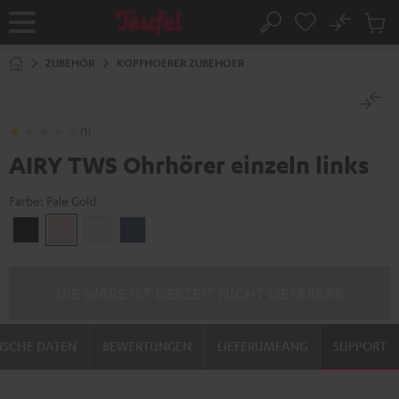
ZUM
NHALT
No
Abs
Startseite
Suche
RINGEN
Artike
im
ZUBEHÖR
KOPFHOERER ZUBEHOER
Waren
(1)
AIRY TWS Ohrhörer einzeln links
Farbe:
Pale Gold
Night
Pale
Silver
Steel
Black
Gold
White
Blue
DIE WARE IST DERZEIT NICHT LIEFERBAR
ISCHE DATEN
BEWERTUNGEN
LIEFERUMFANG
SUPPORT