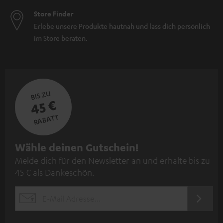
Store Finder
Erlebe unsere Produkte hautnah und lass dich persönlich
im Store beraten.
BIS ZU
45 €
RABATT
N
Wähle deinen Gutschein!
Melde dich für den Newsletter an und erhalte bis zu
e
45 € als Dankeschön.
w
s
JETZT
EMAIL
l
ANME
WIDGET
e