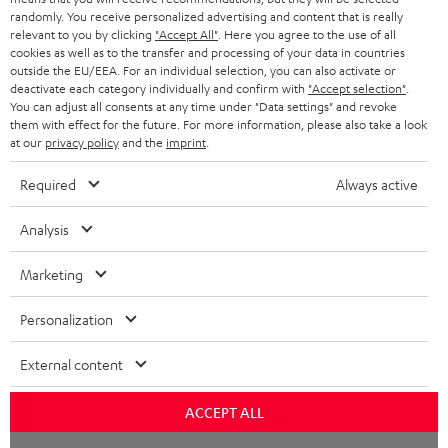
SCHWEIZ
BLUETOOTH-LAUTSPRECHER
PARTNERPROGRAMM
randomly. You receive personalized advertising and content that is really
relevant to you by clicking
"Accept All"
. Here you agree to the use of all
KOPFHÖRER
cookies as well as to the transfer and processing of your data in countries
NIEDERLANDE
BLOG
outside the EU/EEA. For an individual selection, you can also activate or
deactivate each category individually and confirm with
"Accept selection"
.
BLUETOOTH-KOPFHÖRER
NEWSLETTER
You can adjust all consents at any time under "Data settings" and revoke
BELGIEN
them with effect for the future. For more information, please also take a look
STEREOANLAGEN
at our
privacy policy
and the
imprint
.
STORES
FRANKREICH
LAUTSPRECHER
Required
Always active
DEINE VORTEILE BEI TEUFEL
POLEN
ULTIMA-SERIE
Analysis
TEUFEL STORY
Technische Änderungen, Tippfehler und Irrtum vorbehalten. Das auf unseren
IN-EAR-KOPFHÖRER
Marketing
SPANIEN
UNSER MANAGEMENT
Fotos abgebildete Zubehör ist nicht im Lieferumfang enthalten. Etwaige
Entsorgungsgebühren für Batterien sind im Preis inbegriffen.
FANSHOP
Personalization
NACHHALTIGKEIT
ITALIEN
©2026 Lautsprecher Teufel GmbH - All rights reserved.
NEUHEITEN
External content
UNSERE WERTE
USA
Impressum
AGB
Datenschutz
Daten-Einstellungen
EU Data Act
BARRIEREFREIHEIT
ACCEPT ALL
Vertrag widerrufen
WEITERE LÄNDER
Chat