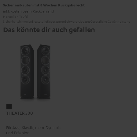
Sicher einkaufen mit 8 Wochen Rückgaberecht
inkl. kostenlosem
Rückversand
Hersteller:
Teufel
Sicherheitshinweise
Ersatzteile
Reparaturen
Software-Updates
Gesetzliche Gewährleistung
Das könnte dir auch gefallen
THEATER
THEATER 500
500
Schwarz
Für Jazz, Klassik, mehr Dynamik
und Präzision