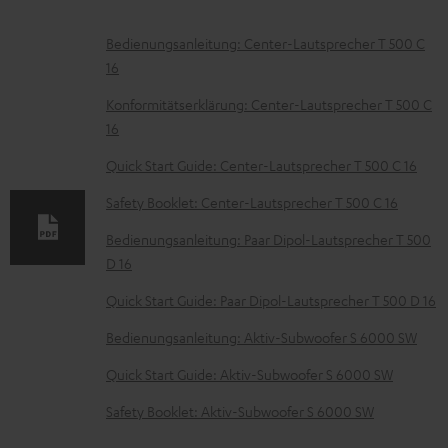
D
Bedienungsanleitung: Center-Lautsprecher T 500 C
16
o
k
Konformitätserklärung: Center-Lautsprecher T 500 C
16
u
m
Quick Start Guide: Center-Lautsprecher T 500 C 16
e
Safety Booklet: Center-Lautsprecher T 500 C 16
n
Bedienungsanleitung: Paar Dipol-Lautsprecher T 500
t
D 16
e
Quick Start Guide: Paar Dipol-Lautsprecher T 500 D 16
z
Bedienungsanleitung: Aktiv-Subwoofer S 6000 SW
u
m
Quick Start Guide: Aktiv-Subwoofer S 6000 SW
H
Safety Booklet: Aktiv-Subwoofer S 6000 SW
e