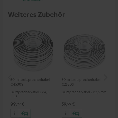
Weiteres Zubehör
30 m Lautsprecherkabel
30 m Lautsprecherkabel
5,
C4530S
C2530S
C3
Lautsprecherkabel 2 x 4,0
Lautsprecherkabel 2 x 2,5 mm²
Ho
mm²
Ver
Ci
99,
€
59,
€
24
99
99