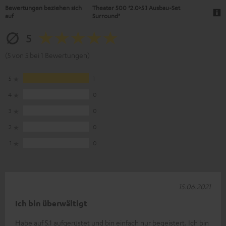
Bewertungen beziehen sich
Theater 500 "2.0>5.1 Ausbau-Set
auf
Surround"
5
(5 von 5 bei 1 Bewertungen)
5
1
4
0
3
0
2
0
1
0
15.06.2021
Ich bin überwältigt
Habe auf 5.1 aufgerüstet und bin einfach nur begeistert. Ich bin