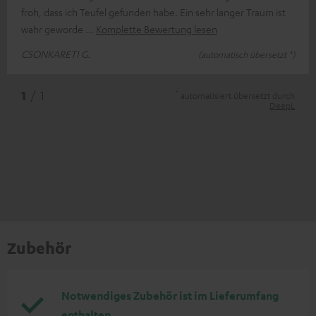
froh, dass ich Teufel gefunden habe. Ein sehr langer Traum ist
wahr geworde
Komplette Bewertung lesen
CSONKARETI G.
(automatisch übersetzt *)
*
1
/ 1
automatisiert übersetzt durch
DeepL
Zubehör
Notwendiges Zubehör ist im Lieferumfang
enthalten.