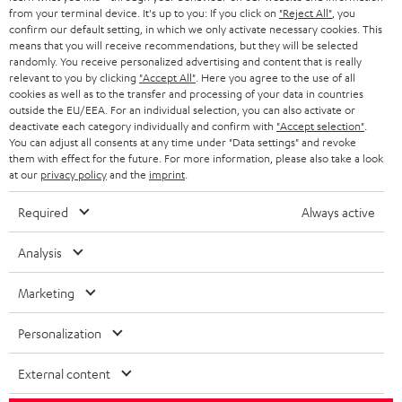
ÖSTERREICH
SMART HOME
from your terminal device. It's up to you: If you click on
"Reject All"
, you
GESCHÄFTSKUNDEN
confirm our default setting, in which we only activate necessary cookies. This
means that you will receive recommendations, but they will be selected
SCHWEIZ
BLUETOOTH-LAUTSPRECHER
PARTNERPROGRAMM
randomly. You receive personalized advertising and content that is really
relevant to you by clicking
"Accept All"
. Here you agree to the use of all
KOPFHÖRER
cookies as well as to the transfer and processing of your data in countries
NIEDERLANDE
BLOG
outside the EU/EEA. For an individual selection, you can also activate or
deactivate each category individually and confirm with
"Accept selection"
.
BLUETOOTH-KOPFHÖRER
NEWSLETTER
You can adjust all consents at any time under "Data settings" and revoke
BELGIEN
them with effect for the future. For more information, please also take a look
STEREOANLAGEN
at our
privacy policy
and the
imprint
.
STORES
FRANKREICH
LAUTSPRECHER
Required
Always active
DEINE VORTEILE BEI TEUFEL
POLEN
ULTIMA-SERIE
Analysis
TEUFEL STORY
Technische Änderungen, Tippfehler und Irrtum vorbehalten. Das auf unseren
IN-EAR-KOPFHÖRER
Marketing
SPANIEN
UNSER MANAGEMENT
Fotos abgebildete Zubehör ist nicht im Lieferumfang enthalten. Etwaige
Entsorgungsgebühren für Batterien sind im Preis inbegriffen.
FANSHOP
Personalization
NACHHALTIGKEIT
ITALIEN
©2026 Lautsprecher Teufel GmbH - All rights reserved.
NEUHEITEN
External content
UNSERE WERTE
USA
Impressum
AGB
Datenschutz
Daten-Einstellungen
EU Data Act