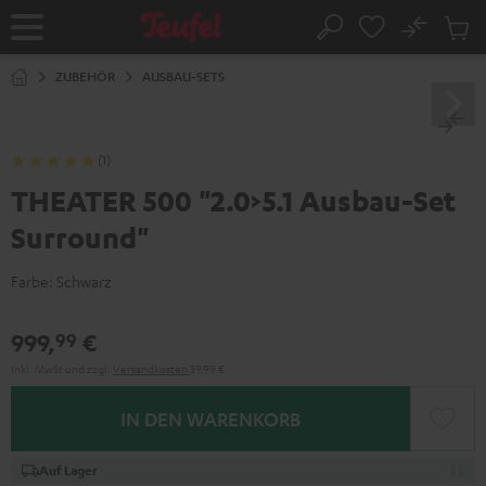
ZUM
NHALT
No
Abs
Startseite
Suche
RINGEN
Artike
im
ZUBEHÖR
AUSBAU-SETS
Waren
(1)
THEATER 500 "2.0>5.1 Ausbau-Set
Surround"
Farbe:
Schwarz
999,
€
99
Inkl. MwSt
und zzgl.
Versandkosten
39,99 €
IN DEN WARENKORB
Auf Lager