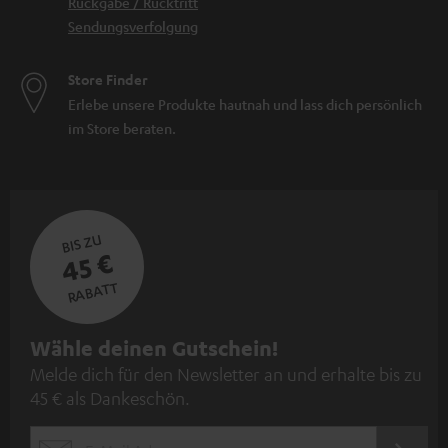
Rückgabe / Rücktritt
Sendungsverfolgung
Store Finder
Erlebe unsere Produkte hautnah und lass dich persönlich
im Store beraten.
BIS ZU
45 €
RABATT
N
Wähle deinen Gutschein!
Melde dich für den Newsletter an und erhalte bis zu
e
45 € als Dankeschön.
w
s