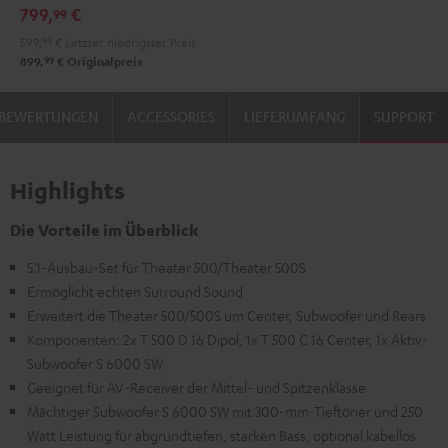
799,
€
99
599,
99
€
Letzter niedrigster Preis
99
899,
€
Originalpreis
BEWERTUNGEN
ACCESSORIES
LIEFERUMFANG
SUPPORT
Highlights
Die Vorteile im Überblick
5.1-Ausbau-Set für Theater 500/Theater 500S
Ermöglicht echten Surround Sound
Erweitert die Theater 500/500S um Center, Subwoofer und Rears
Komponenten: 2x T 500 D 16 Dipol, 1x T 500 C 16 Center, 1x Aktiv-
Subwoofer S 6000 SW
Geeignet für AV-Receiver der Mittel- und Spitzenklasse
Mächtiger Subwoofer S 6000 SW mit 300-mm-Tieftöner und 250
Watt Leistung für abgrundtiefen, starken Bass, optional kabellos