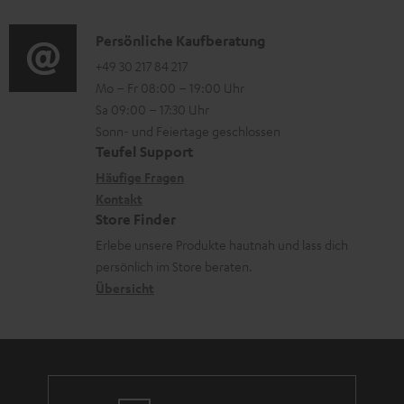
d
a
n
i
K
Persönliche Kaufberatung
t
e
o
o
+49 30 217 84 217
i
n
Mo – Fr 08:00 – 19:00 Uhr
-
n
o
z
Sa 09:00 – 17:30 Uhr
L
t
n
u
Sonn- und Feiertage geschlossen
e
a
e
Teufel Support
m
x
k
n
Häufige Fragen
V
i
Kontakt
t
z
e
Store Finder
k
d
u
r
Erlebe unsere Produkte hautnah und lass dich
o
a
r
s
persönlich im Store beraten.
n
t
G
Übersicht
a
e
a
n
n
r
d
a
n