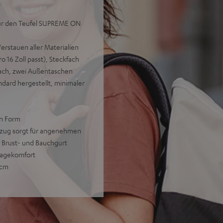
 für den Teufel SUPREME ON
Verstauen aller Materialien
o 16 Zoll passt), Steckfach
Fach, zwei Außentaschen
dard hergestellt, minimaler
in Form
ezug sorgt für angenehmen
r Brust- und Bauchgurt
ragekomfort
 cm