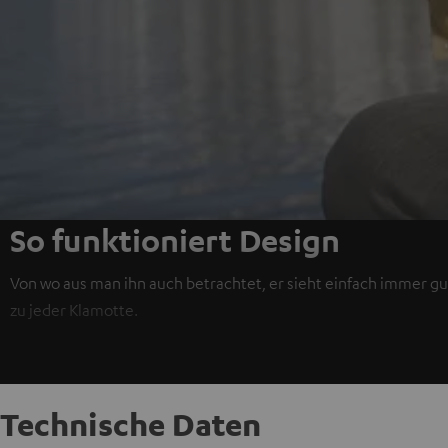
So funktioniert Design
Von wo aus man ihn auch betrachtet, er sieht einfach immer gut
zu jeder Klamotte.
Technische Daten