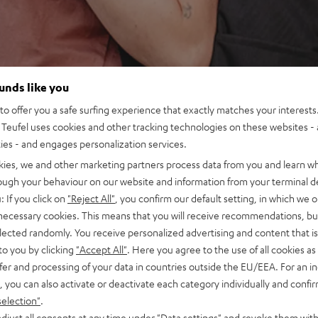
ounds like you
o offer you a safe surfing experience that exactly matches your interests.
Teufel uses cookies and other tracking technologies on these websites - 
ties - and engages personalization services.
kies, we and other marketing partners process data from you and learn w
rough your behaviour on our website and information from your terminal de
: If you click on
"Reject All"
, you confirm our default setting, in which we o
 necessary cookies. This means that you will receive recommendations, bu
elected randomly. You receive personalized advertising and content that is 
to you by clicking
"Accept All"
. Here you agree to the use of all cookies as 
fer and processing of your data in countries outside the EU/EEA. For an in
, you can also activate or deactivate each category individually and confi
selection"
.
djust all consents at any time under "Data settings" and revoke them with