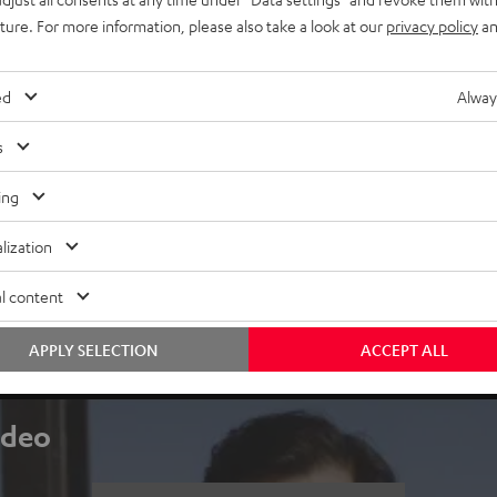
uture. For more information, please also take a look at our
privacy policy
an
ed
Alway
s
ing
lization
Trag, was du hörst.
l content
it. Und obendrauf tust du etwas Gutes für die Umwelt. Hört sich
APPLY SELECTION
ACCEPT ALL
n UP BERLIN und den SUPREME ON.
ideo