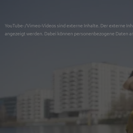
YouTube-/Vimeo-Videos sind externe Inhalte. Der externe Inha
angezeigt werden. Dabei können personenbezogene Daten an