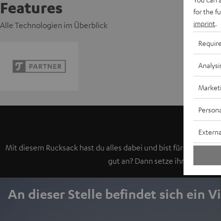
Features
for the f
imprint
.
Alle Technologien im Überblick
Requir
Analysi
Market
Persona
Externa
Mit diesem Rucksack hast du alles dabei und bist für alles bere
gut an? Dann setze ihn auf, de
An dieser Stelle befindet sich ein V