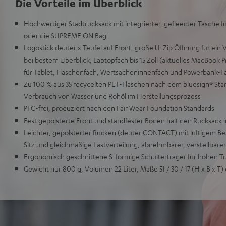
Die Vorteile im Überblick
Hochwertiger Stadtrucksack mit integrierter, gefleecter Tasche
oder die SUPREME ON Bag
Logostick deuter x Teufel auf Front, große U-Zip Öffnung für ein 
bei bestem Überblick, Laptopfach bis 15 Zoll (aktuelles MacBook Pr
für Tablet, Flaschenfach, Wertsacheninnenfach und Powerbank-
Zu 100 % aus 35 recycelten PET-Flaschen nach dem bluesign® Stan
Verbrauch von Wasser und Rohöl im Herstellungsprozess
PFC-frei, produziert nach den Fair Wear Foundation Standards
Fest gepolsterte Front und standfester Boden hält den Rucksack 
Leichter, gepolsterter Rücken (deuter CONTACT) mit luftigem B
Sitz und gleichmäßige Lastverteilung, abnehmbarer, verstellbare
Ergonomisch geschnittene S-förmige Schulterträger für hohen T
Gewicht nur 800 g, Volumen 22 Liter, Maße 51 / 30 / 17 (H x B x T)