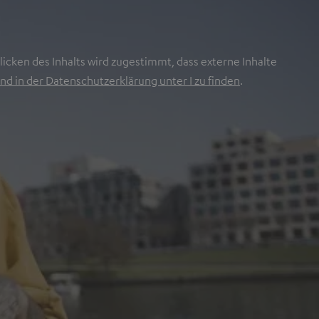
icken des Inhalts wird zugestimmt, dass externe Inhalte
nd in der Datenschutzerklärung unter I zu finden
.