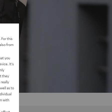
 For this
also from
hat you
vice. It's
nly
t they
really
well as to
dividual
rm with
 effect