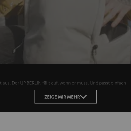
 aus. Der UP BERLIN fällt auf, wenn er muss. Und passt einfach
ZEIGE MIR MEHR