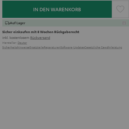
IN DEN WARENKORB
Auf Lager
Sicher einkaufen mit 8 Wochen Rückgaberecht
inkl. kostenlosem
Rückversand
Hersteller:
Deuter
Sicherheitshinweise
Ersatzteile
Reparaturen
Software-Updates
Gesetzliche Gewährleistung