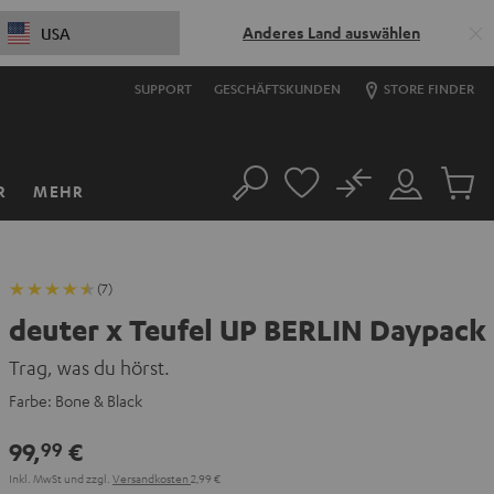
Anderes Land auswählen
USA
SUPPORT
GESCHÄFTSKUNDEN
STORE FINDER
No
R
MEHR
Suche
Mein
Artikel
Konto
im
Warenk
(7)
deuter x Teufel UP BERLIN Daypack
Trag, was du hörst.
Farbe:
Bone & Black
99,
€
99
Inkl. MwSt
und zzgl.
Versandkosten
2,99 €