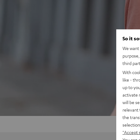
So it s
We want t
purpose, 
third par
With coo
like - th
up to you
activate
will be s
relevant 
the trans
selection
"Accept 
You can a