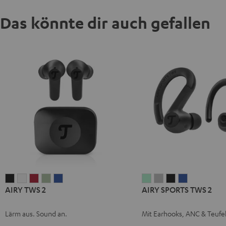
Das könnte dir auch gefallen
AIRY
AIRY
AIRY
AIRY
AIRY
AIRY
AIRY
AIRY
AIRY
AIRY TWS 2
AIRY SPORTS TWS 2
TWS
TWS
TWS
TWS
TWS
SPORTS
SPORTS
SPORTS
SPORTS
2
2
2
2
2
TWS
TWS
TWS
TWS
Lärm aus. Sound an.
Mit Earhooks, ANC & Teufe
Night
Pure
Ruby
Sage
Space
2
2
2
2