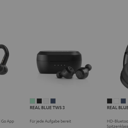
REAL
REAL
REAL
REAL
REAL
REA
REAL BLUE TWS 3
REAL BLUE
BLUE
BLUE
BLUE
BLUE
BLUE
BLU
TWS
TWS
TWS
TWS
NC
NC
l Go App
Für jede Aufgabe bereit
HD-Bluetoo
3
3
3
3
3
3
3
Spitzenklas