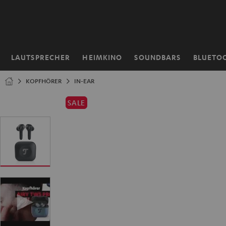
ZUM
NHALT
RINGEN
LAUTSPRECHER
HEIMKINO
SOUNDBARS
BLUETO
Startseite
KOPFHÖRER
IN-EAR
SALE