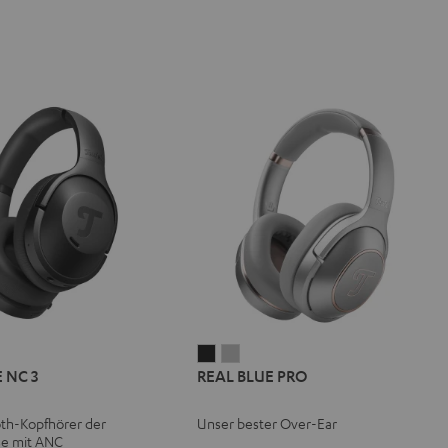
L
REAL
REAL
REAL
 NC 3
REAL BLUE PRO
E
BLUE
BLUE
BLUE
NC
PRO
PRO
th-Kopfhörer der
Unser bester Over-Ear
Night
Titanium
se mit ANC