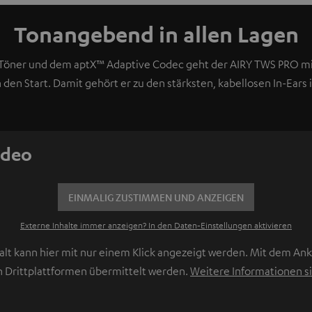
Tonangebend in allen Lagen
Töner und dem aptX™ Adaptive Codec geht der AIRY TWS PRO mi
en Start. Damit gehört er zu den stärksten, kabellosen In-Ears i
ideo
EINMALIG ZUSTIMMEN UND ANZEIGEN
Externe Inhalte immer anzeigen? In den Daten‑Einstellungen aktivieren
lt kann hier mit nur einem Klick angezeigt werden. Mit dem Ankl
 Drittplattformen übermittelt werden.
Weitere Informationen si