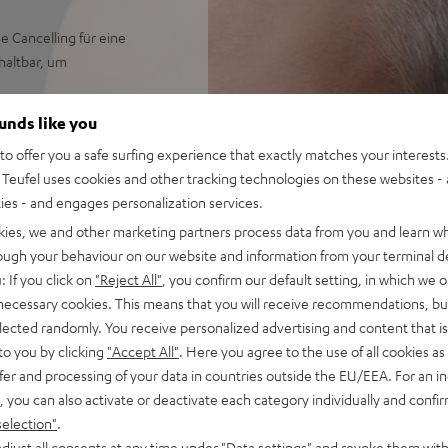
e Cancelling für eine
haltbar, um
treaming von Spotify,
ounds like you
ensynchron übertragen
o offer you a safe surfing experience that exactly matches your interests.
 für extra weiten
Teufel uses cookies and other tracking technologies on these websites - 
ass und starkem, präzisem
ties - and engages personalization services.
tunden mit ANC, über 7
kies, we and other marketing partners process data from you and learn w
rough your behaviour on our website and information from your terminal de
ider für viele Funktionen am
: If you click on
"Reject All"
, you confirm our default setting, in which we o
 necessary cookies. This means that you will receive recommendations, bu
 in windigen, lauten
elected randomly. You receive personalized advertising and content that is 
eams, Zoom, Google Meet,
to you by clicking
"Accept All"
. Here you agree to the use of all cookies as 
fer and processing of your data in countries outside the EU/EEA. For an in
eige auf iOS, Android sowie
, you can also activate or deactivate each category individually and confi
s antibakteriellem Silikon,
selection"
.
djust all consents at any time under "Data settings" and revoke them with