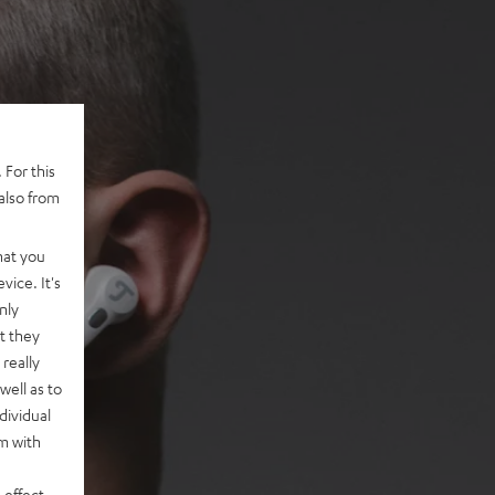
 For this
also from
hat you
vice. It's
nly
t they
really
well as to
dividual
rm with
 effect