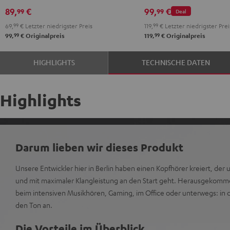
Black
White
Red
Green
Blue
Misty
Moon
Night
Space
89,
€
99,
€
99
99
Deal
Green
Gray
Black
Blue
69,
99
€
Letzter niedrigster Preis
119,
99
€
Letzter niedrigster Prei
99
99
99,
€
Originalpreis
119,
€
Originalpreis
HIGHLIGHTS
TECHNISCHE DATEN
Highlights
Darum lieben wir dieses Produkt
Unsere Entwickler hier in Berlin haben einen Kopfhörer kreiert, der 
und mit maximaler Klangleistung an den Start geht. Herausgekomm
beim intensiven Musikhören, Gaming, im Office oder unterwegs: in de
den Ton an.
Die Vorteile im Überblick