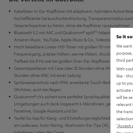
Kabelloser In-Ear-Kopfhörer mit adaptivem, hybridem Active Nois
hocheffiziente Geräuschunterdrückung, Transparenzmodus zusc
Gesprächspartner zu hören, ohne die Kopfhörer rauszunehmen
Bluetooth 5.2 mit AAC und Qualcomm® aptX™ Adaptive für Musiks
So it s
Amazon Music, YouTube, Apple Music & Co., Videoton wird lipp
We want t
Hoch belastbare Linear-HD-Töner mit großen 10-mm-Membranen
purpose, 
Frequenzgang, präzise Höhen, warme Mitten, druckvollem Oberb
third par
Tiefbass bis 8 Hz wie bei großen Over-Ear-Kopfhörern
Gesamtspieldauer mit Case über 32 Stunden ohne ANC, über 19 S
With coo
Stunden ohne ANC mit einer Ladung
like - th
Spritzwasserschutz nach IPX4, erweiterte Touch-Bedienung und Sl
up to you
Ohrhörer, auch bei Regen
activate
Qualcomm® cVc sichert eine perfekte Sprachqualität in Calls auch
will be s
Umgebungen auch dank insgesamt 6 Mikrofonen, geeignet für T
relevant 
Facetime, Google Assistant und Siri
the trans
Teufel Go App für Klang- und Einstellungsmöglichkeiten, Akkuanz
selection
am Ladecase, Auto-Pairing, Mushroom-Ear-Tips (XS, S, M, L, XL) au
"Accept 
kabelloses Laden des Cases
You can a