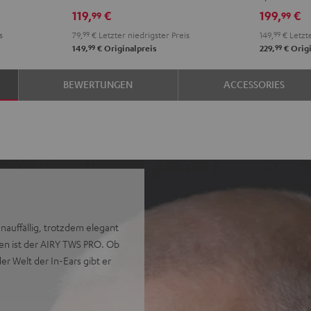
Misty
Night
Pure
Steel
Night
Pearl
S
119,
€
199,
€
99
99
Green
Black
White
Blue
Black
Whit
B
s
79,
99
€
Letzter niedrigster Preis
149,
99
€
Letzte
99
99
149,
€
Originalpreis
229,
€
Origi
BEWERTUNGEN
ACCESSORIES
unauffällig, trotzdem elegant
en ist der AIRY TWS PRO. Ob
r Welt der In-Ears gibt er