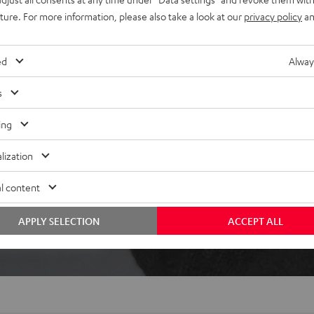
d Notebook), Pausieren der
uture. For more information, please also take a look at our
privacy policy
an
ed
Alway
s
ing
lization
ei 358 Bewertungen)
l content
APPLY SELECTION
ACCEPT ALL
WERTUNGEN