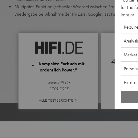
Multipoint-Funktion (schneller Wechsel zwischen Smartphone un
for the f
Wiedergabe bei Abnahme der In-Ears, Google Fast Pair
imprint
.
Requir
Analysi
Market
4.52
„… kompakte Earbuds mit
Persona
ordentlich Power.“
(4.52 von 5 b
Externa
www.hifi.de
27.01.2025
ALLE BE
ALLE TESTBERICHTE