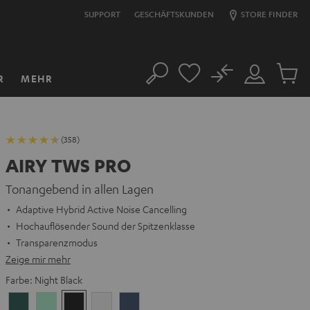
SUPPORT
GESCHÄFTSKUNDEN
STORE FINDER
No
R
MEHR
Suche
Mein
Artikel
Konto
im
Warenk
(358)
AIRY TWS PRO
Tonangebend in allen Lagen
Adaptive Hybrid Active Noise Cancelling
Hochauflösender Sound der Spitzenklasse
Transparenzmodus
Zeige mir mehr
Farbe:
Night Black
Cosmic
Misty
Night
Silver
Steel