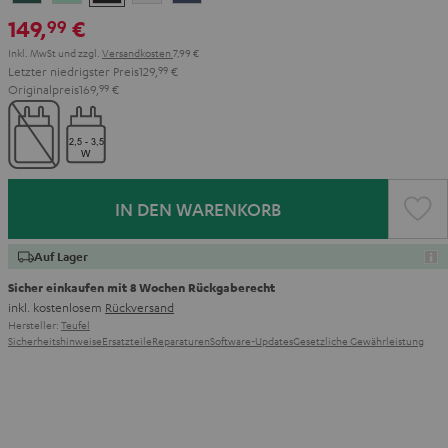
Teal
Green
Black
White
Blue
149,
€
99
Inkl. MwSt
und zzgl.
Versandkosten
7,99 €
Letzter niedrigster Preis
129,
99
€
Originalpreis
169,
99
€
IN DEN WARENKORB
Auf Lager
Sicher einkaufen mit 8 Wochen Rückgaberecht
inkl. kostenlosem
Rückversand
Hersteller:
Teufel
Sicherheitshinweise
Ersatzteile
Reparaturen
Software-Updates
Gesetzliche Gewährleistung